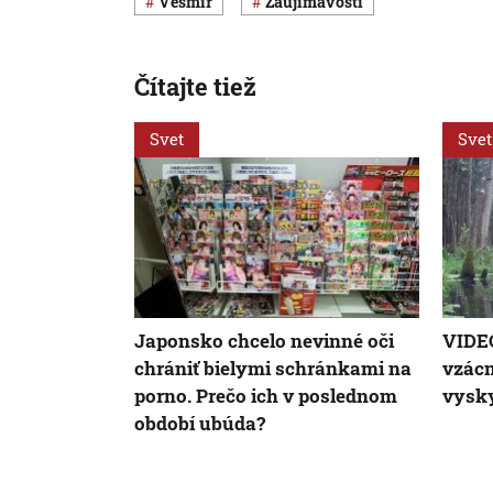
vesmír
Zaujímavosti
Čítajte tiež
Svet
Svet
Japonsko chcelo nevinné oči
VIDEO
chrániť bielymi schránkami na
vzácn
porno. Prečo ich v poslednom
vysky
období ubúda?