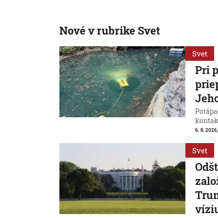
Nové v rubrike Svet
Svet
Pri 
prie
Jeho
Potápač
kontak
6. 8. 2026,
Svet
Odšt
zalo
Trum
vízi