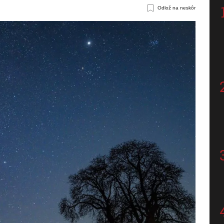
Odlož na neskôr