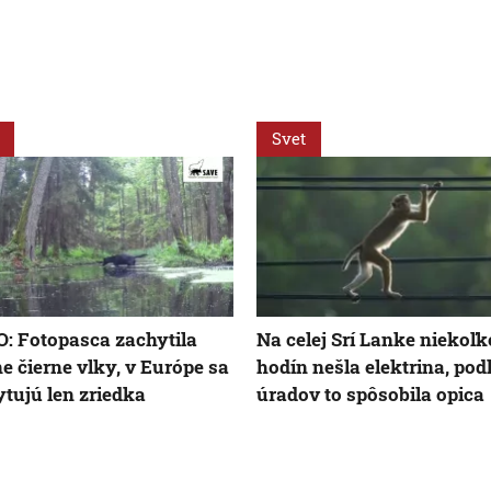
Svet
: Fotopasca zachytila
Na celej Srí Lanke niekoľk
e čierne vlky, v Európe sa
hodín nešla elektrina, pod
tujú len zriedka
úradov to spôsobila opica