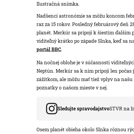
Ilustračná snímka.
Nadšenci astronómie sa môžu koncom febru
raz za 15 rokov. Posledný februárový deň 2
planét. Merkúr sa pripojí k šiestim ďalším
viditeľný krátko po západe Slnka, keď sa n
portál BBC
.
Na nočnej oblohe je v súčasnosti viditeľnýc
Neptún. Merkúr sa k nim pripojí len počas j
zážitkom, ale môžu mať tiež vplyv na našu
poznatky o našom mieste v nej.
Sledujte spravodajstvo
STVR na I
Osem planét obieha okolo Slnka rôznou rý