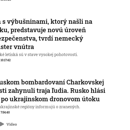
 s výbušninami, ktorý našli na
sku, predstavuje novú úroveň
zpečenstva, tvrdí nemecký
ster vnútra
é letiská sú v stave vysokej pohotovosti.
 10:17:42
ruskom bombardovaní Charkovskej
sti zahynuli traja ľudia. Rusko hlási
 po ukrajinskom dronovom útoku
 ukrajinské regióny informujú o zranených.
, 7:54:40
Video