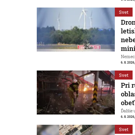
Svet
Dron
leti
nebe
mini
Nemeck
6. 8. 2026,
Svet
Pri 
obla
obeť
Ďalšie
6. 8. 2026
Svet