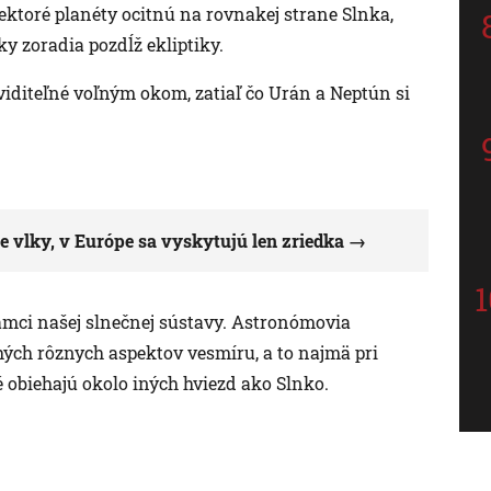
iektoré planéty ocitnú na rovnakej strane Slnka,
y zoradia pozdĺž ekliptiky.
viditeľné voľným okom, zatiaľ čo Urán a Neptún si
e vlky, v Európe sa vyskytujú len zriedka
rámci našej slnečnej sústavy. Astronómovia
ch rôznych aspektov vesmíru, a to najmä pri
é obiehajú okolo iných hviezd ako Slnko.