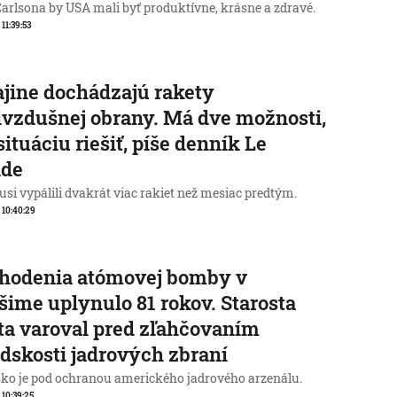
Carlsona by USA mali byť produktívne, krásne a zdravé.
 11:39:53
jine dochádzajú rakety
ivzdušnej obrany. Má dve možnosti,
situáciu riešiť, píše denník Le
de
Rusi vypálili dvakrát viac rakiet než mesiac predtým.
, 10:40:29
zhodenia atómovej bomby v
šime uplynulo 81 rokov. Starosta
a varoval pred zľahčovaním
dskosti jadrových zbraní
ko je pod ochranou amerického jadrového arzenálu.
, 10:39:25