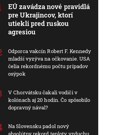
EÚ zavádza nové pravidlá
pre Ukrajincov, ktorí
utiekli pred ruskou
agresiou
Odporca vakcín Robert F. Kennedy
mladší vyzýva na očkovanie. USA
čelia rekordnému počtu prípadov
osýpok
V Chorvátsku čakali vodiči v
kolónach aj 20 hodín. Čo spôsobilo
dopravný nával?
Na Slovensku padol nový
absolútny rekord teploty vzduchu