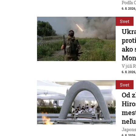
Podľa 
6. 8. 2026,
Svet
Ukra
prot
ako 
Mon
V júli 
6. 8. 2026
Svet
Od 
Hiro
mest
neľu
Japons
6. 8. 2026