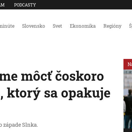
AM
PODCASTY
minúte
Slovensko
Svet
Ekonomika
Regióny
Š
N
eme môcť čoskoro
, ktorý sa opakuje
po západe Slnka.