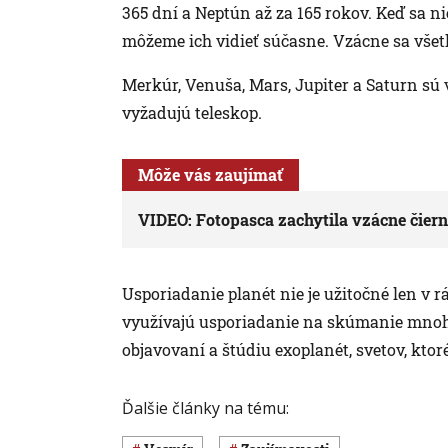
365 dní a Neptún až za 165 rokov. Keď sa n
môžeme ich vidieť súčasne. Vzácne sa všetk
Merkúr, Venuša, Mars, Jupiter a Saturn sú 
vyžadujú teleskop.
Môže vás zaujímať
VIDEO: Fotopasca zachytila vzácne čiern
Usporiadanie planét nie je užitočné len v 
využívajú usporiadanie na skúmanie mnohý
objavovaní a štúdiu exoplanét, svetov, ktor
Ďalšie články na tému: