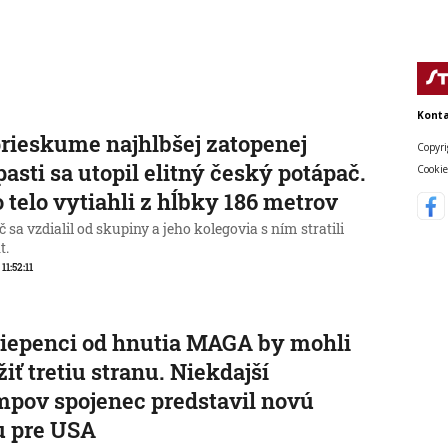
Konta
prieskume najhlbšej zatopenej
Copyri
pasti sa utopil elitný český potápač.
Cookie
 telo vytiahli z hĺbky 186 metrov
 sa vzdialil od skupiny a jeho kolegovia s ním stratili
t.
 11:52:11
iepenci od hnutia MAGA by mohli
žiť tretiu stranu. Niekdajší
pov spojenec predstavil novú
u pre USA