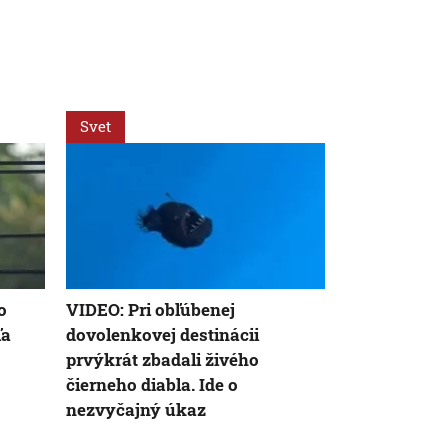
Svet
Svet
o
VIDEO: Pri obľúbenej
Mesto spoje
ľa
dovolenkovej destinácii
sleďom teraz
prvýkrát zbadali živého
vegetariánsk
čierneho diabla. Ide o
Vraj to vôbe
nezvyčajný úkaz