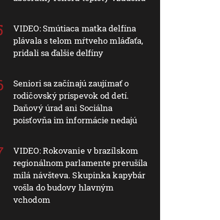
VIDEO: Smútiaca matka delfína
plávala s telom mŕtveho mláďaťa,
pridali sa ďalšie delfíny
Seniori sa začínajú zaujímať o
rodičovský príspevok od detí.
Daňový úrad ani Sociálna
poisťovňa im informácie nedajú
VIDEO: Rokovanie v brazílskom
regionálnom parlamente prerušila
milá návšteva. Skupinka kapybár
vošla do budovy hlavným
vchodom