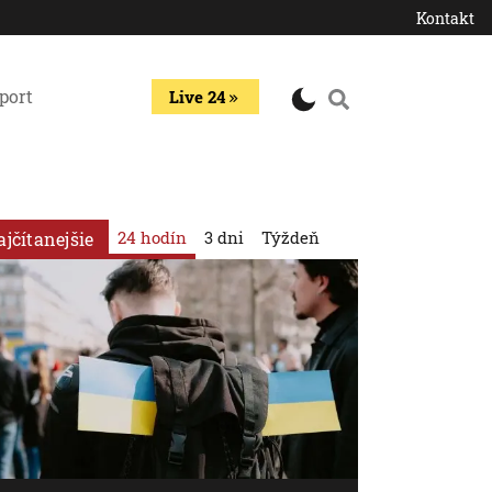
Kontakt
port
Live 24
24 hodín
3 dni
Týždeň
ajčítanejšie