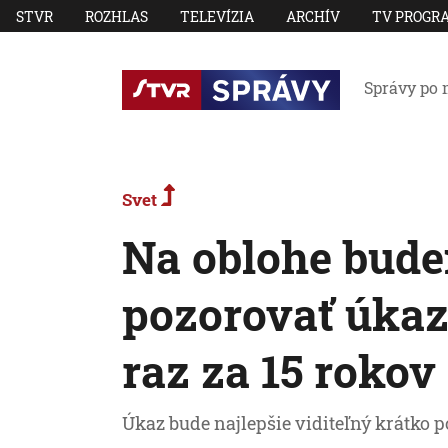
STVR
ROZHLAS
TELEVÍZIA
ARCHÍV
TV PROGR
Správy po 
Svet
Na oblohe bud
pozorovať úkaz
raz za 15 rokov
Úkaz bude najlepšie viditeľný krátko 