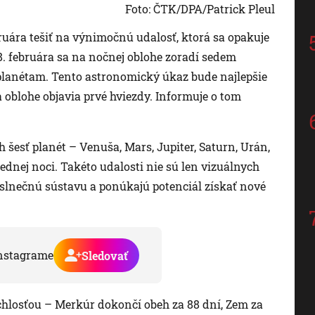
Foto: ČTK/DPA/Patrick Pleul
ára tešiť na výnimočnú udalosť, ktorá sa opakuje
8. februára sa na nočnej oblohe zoradí sedem
 planétam. Tento astronomický úkaz bude najlepšie
a oblohe objavia prvé hviezdy. Informuje o tom
h šesť planét – Venuša, Mars, Jupiter, Saturn, Urán,
ednej noci. Takéto udalosti nie sú len vizuálnych
 slnečnú sústavu a ponúkajú potenciál získať nové
nstagrame
Sledovať
chlosťou – Merkúr dokončí obeh za 88 dní, Zem za