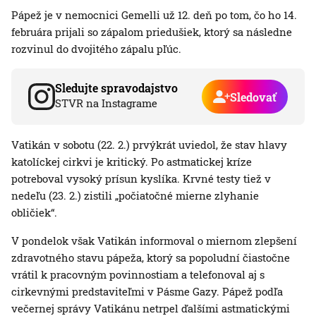
Pápež je v nemocnici Gemelli už 12. deň po tom, čo ho 14.
februára prijali so zápalom priedušiek, ktorý sa následne
rozvinul do dvojitého zápalu pľúc.
Sledujte spravodajstvo
Sledovať
STVR na Instagrame
Vatikán v sobotu (22. 2.) prvýkrát uviedol, že stav hlavy
katolíckej cirkvi je kritický. Po astmatickej kríze
potreboval vysoký prísun kyslíka. Krvné testy tiež v
nedeľu (23. 2.) zistili „počiatočné mierne zlyhanie
obličiek“.
V pondelok však Vatikán informoval o miernom zlepšení
zdravotného stavu pápeža, ktorý sa popoludní čiastočne
vrátil k pracovným povinnostiam a telefonoval aj s
cirkevnými predstaviteľmi v Pásme Gazy. Pápež podľa
večernej správy Vatikánu netrpel ďalšími astmatickými