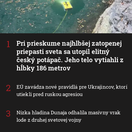
Pri prieskume najhlbšej zatopenej
priepasti sveta sa utopil elitný
český potápač. Jeho telo vytiahli z
hĺbky 186 metrov
EÚ zavádza nové pravidlá pre Ukrajincov, ktorí
utiekli pred ruskou agresiou
Nízka hladina Dunaja odhalila masívny vrak
lode z druhej svetovej vojny