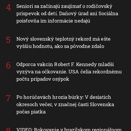
Seniori sa začínajú zaujímať o rodičovský
príspevok od detí. Daňový úrad ani Sociálna
poisťovňa im informácie nedajú
Nový slovenský teplotný rekord má ešte
vyššiu hodnotu, ako sa pôvodne zdalo
Odporca vakcín Robert F. Kennedy mladší
vyzýva na očkovanie. USA čelia rekordnému
počtu prípadov osýpok
Po horúčavách hrozia búrky: V desiatich
okresoch večer, v značnej časti Slovenska
počas piatka
VIDEO: Rokovanie v brazílskom regionálnom