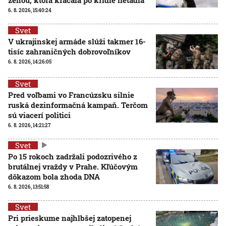
6. 8. 2026, 15:40:24
Svet
V ukrajinskej armáde slúži takmer 16-
tisíc zahraničných dobrovoľníkov
6. 8. 2026, 14:26:05
Svet
Pred voľbami vo Francúzsku silnie
ruská dezinformačná kampaň. Terčom
sú viacerí politici
6. 8. 2026, 14:21:27
Svet
Po 15 rokoch zadržali podozrivého z
brutálnej vraždy v Prahe. Kľúčovým
dôkazom bola zhoda DNA
6. 8. 2026, 13:51:58
Svet
Pri prieskume najhlbšej zatopenej