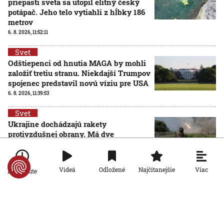
priepasti sveta sa utopil elitný český
potápač. Jeho telo vytiahli z hĺbky 186
metrov
6. 8. 2026, 11:52:11
Svet
Odštiepenci od hnutia MAGA by mohli
založiť tretiu stranu. Niekdajší Trumpov
spojenec predstavil novú víziu pre USA
6. 8. 2026, 11:39:53
Svet
Ukrajine dochádzajú rakety
protivzdušnej obrany. Má dve
možnosti, ako situáciu riešiť, píše
denník Le Monde
6. 8. 2026, 10:40:29
Viac
Videá
Odložené
Najčítanejšie
Po minúte
Svet
Od zhodenia atómovej bomby v Hirošime uplynulo 81
rokov. Starosta mesta varoval pred zľahčovaním
neľudskosti jadrových zbraní