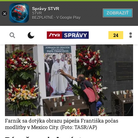
Správy STVR
ZOBRAZIŤ
STVR
BEZPLATNÉ - V Google Play
24
Farník sa dotýka obrazu pápeža Františka počas
modlitby v Mexico City.
(Foto: TASR/AP)