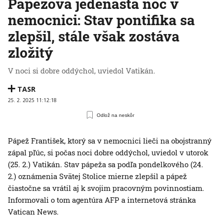
Pápežova jedenásta noc v
nemocnici: Stav pontifika sa
zlepšil, stále však zostáva
zložitý
V noci si dobre oddýchol, uviedol Vatikán.
TASR
25. 2. 2025 11:12:18
Odlož na neskôr
Pápež František, ktorý sa v nemocnici lieči na obojstranný
zápal pľúc, si počas noci dobre oddýchol, uviedol v utorok
(25. 2.) Vatikán. Stav pápeža sa podľa pondelkového (24.
2.) oznámenia Svätej Stolice mierne zlepšil a pápež
čiastočne sa vrátil aj k svojim pracovným povinnostiam.
Informovali o tom agentúra AFP a internetová stránka
Vatican News.