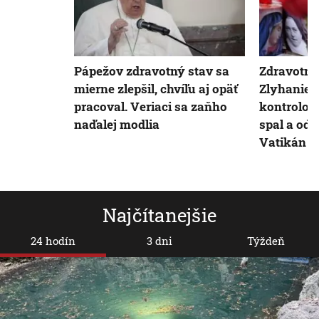
Pápežov zdravotný stav sa
Zdravotný
mierne zlepšil, chvíľu aj opäť
Zlyhanie o
pracoval. Veriaci sa zaňho
kontrolou,
naďalej modlia
spal a odp
Vatikán
Najčítanejšie
24 hodín
3 dni
Týždeň