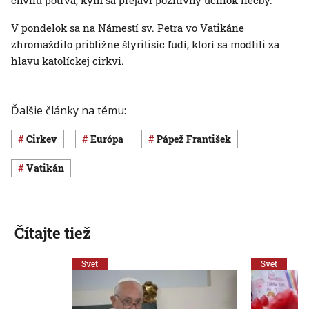
chvíľu potrvá, kým sa prejaví pozitívny účinok liečby.
V pondelok sa na Námestí sv. Petra vo Vatikáne
zhromaždilo približne štyritisíc ľudí, ktorí sa modlili za
hlavu katolíckej cirkvi.
Ďalšie články na tému:
cirkev
Európa
pápež František
Vatikán
Čítajte tiež
Svet
Svet