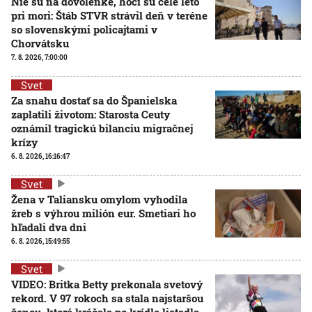
Nie sú na dovolenke, hoci sú celé leto
pri mori: Štáb STVR strávil deň v teréne
so slovenskými policajtami v
Chorvátsku
7. 8. 2026, 7:00:00
Svet
Za snahu dostať sa do Španielska
zaplatili životom: Starosta Ceuty
oznámil tragickú bilanciu migračnej
krízy
6. 8. 2026, 16:16:47
Svet
Žena v Taliansku omylom vyhodila
žreb s výhrou milión eur. Smetiari ho
hľadali dva dni
6. 8. 2026, 15:49:55
Svet
VIDEO: Britka Betty prekonala svetový
rekord. V 97 rokoch sa stala najstaršou
ženou, ktorá kráčala po krídle lietadla