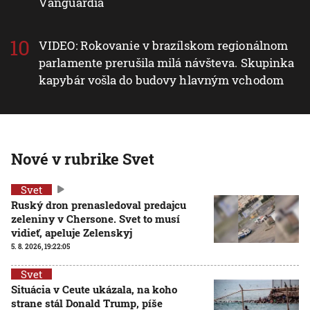
Vanguardia
VIDEO: Rokovanie v brazílskom regionálnom
parlamente prerušila milá návšteva. Skupinka
kapybár vošla do budovy hlavným vchodom
Nové v rubrike Svet
Svet
Ruský dron prenasledoval predajcu
zeleniny v Chersone. Svet to musí
vidieť, apeluje Zelenskyj
5. 8. 2026, 19:22:05
Svet
Situácia v Ceute ukázala, na koho
strane stál Donald Trump, píše