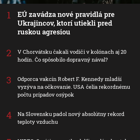
EÚ zavádza nové pravidlá pre
Ukrajincov, ktorí utiekli pred
ruskou agresiou
V Chorvátsku čakali vodiči v kolónach aj 20
hodín. Čo spôsobilo dopravný nával?
Odporca vakcín Robert F. Kennedy mladší
vyzýva na očkovanie. USA čelia rekordnému
počtu prípadov osýpok
Na Slovensku padol nový absolútny rekord
teploty vzduchu