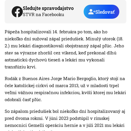
Sledujte spravodajstvo
Sledovať
STVR na Facebooku
Pápeža hospitalizovali 14. februára po tom, ako ho
niekoľko dní sužoval zápal priedušiek. Minulý utorok (18.
2.) mu lekári diagnostikovali obojstranný zápal pľúc. Jeho
stav sa výrazne zhoršil cez víkend, keď prekonal dlhú
astmatickú dychovú tieseň a lekári mu vykonali
transfúziu krvi.
Rodák z Buenos Aires Jorge Mario Bergoglio, ktorý stojí na
čele katolíckej cirkvi od marca 2013, už v mladosti trpel
veľmi vážnou respiračnou infekciou, kvôli ktorej mu lekári
odobrali časť pľúc.
So zápalom priedušiek bol niekoľko dní hospitalizovaný aj
pred dvoma rokmi. V júni 2023 podstúpil v rímskej
nemocnici Gemelli operáciu hernie a v júli 2021 mu lekári