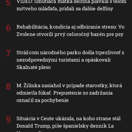
VIDEO: Smútiaca matka delfína plávala s telom
mŕtveho mláďaťa, pridali sa ďalšie delfíny
Rehabilitácia, kondícia aj odbúranie stresu: Vo
Zvolene otvorili prvý celoročný bazén pre psy
Strážcom národného parku došla trpezlivosť s
nezodpovednými turistami a opáskovali
Skalnaté pleso
M. Žilinka zasiahol v prípade starostky, ktorá
odmietla fúkať. Prepustenie zo zadržania
označil za pochybenie
Situácia v Ceute ukázala, na koho strane stál
Donald Trump, píše španielsky denník La