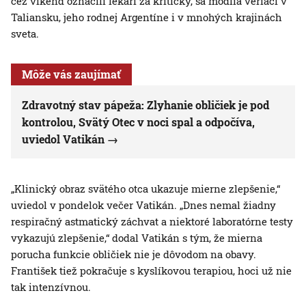
cez víkend označili lekári za kritický, sa modlia veriaci v
Taliansku, jeho rodnej Argentíne i v mnohých krajinách
sveta.
Môže vás zaujímať
Zdravotný stav pápeža: Zlyhanie obličiek je pod
kontrolou, Svätý Otec v noci spal a odpočíva,
uviedol Vatikán
„Klinický obraz svätého otca ukazuje mierne zlepšenie,“
uviedol v pondelok večer Vatikán. „Dnes nemal žiadny
respiračný astmatický záchvat a niektoré laboratórne testy
vykazujú zlepšenie,“ dodal Vatikán s tým, že mierna
porucha funkcie obličiek nie je dôvodom na obavy.
František tiež pokračuje s kyslíkovou terapiou, hoci už nie
tak intenzívnou.