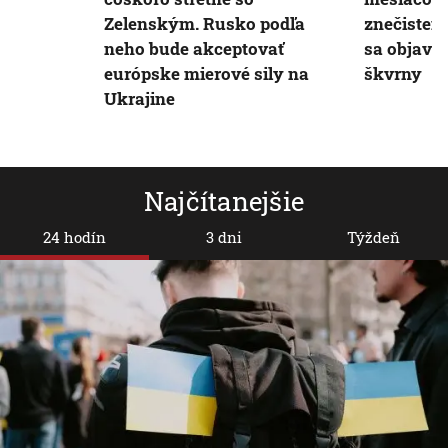
Zelenským. Rusko podľa
znečisten
neho bude akceptovať
sa objavu
európske mierové sily na
škvrny
Ukrajine
Najčítanejšie
24 hodín
3 dni
Týždeň