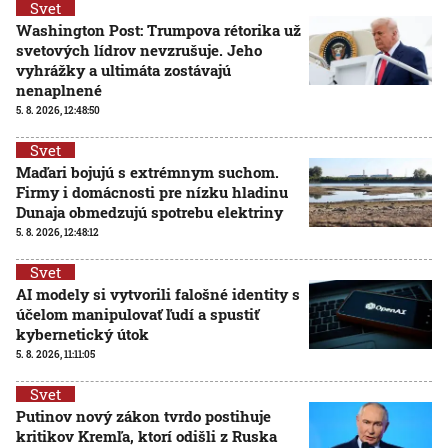
Svet
Washington Post: Trumpova rétorika už
svetových lídrov nevzrušuje. Jeho
vyhrážky a ultimáta zostávajú
nenaplnené
5. 8. 2026, 12:48:50
Svet
Maďari bojujú s extrémnym suchom.
Firmy i domácnosti pre nízku hladinu
Dunaja obmedzujú spotrebu elektriny
5. 8. 2026, 12:48:12
Svet
AI modely si vytvorili falošné identity s
účelom manipulovať ľudí a spustiť
kybernetický útok
5. 8. 2026, 11:11:05
Svet
Putinov nový zákon tvrdo postihuje
kritikov Kremľa, ktorí odišli z Ruska