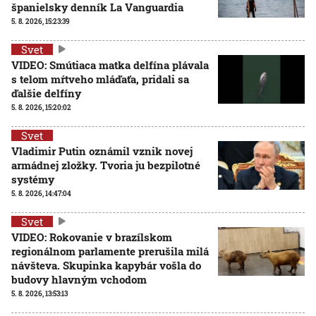
španielsky denník La Vanguardia
5. 8. 2026, 15:23:39
Svet
VIDEO: Smútiaca matka delfína plávala
s telom mŕtveho mláďaťa, pridali sa
ďalšie delfíny
5. 8. 2026, 15:20:02
Svet
Vladimir Putin oznámil vznik novej
armádnej zložky. Tvoria ju bezpilotné
systémy
5. 8. 2026, 14:47:04
Svet
VIDEO: Rokovanie v brazílskom
regionálnom parlamente prerušila milá
návšteva. Skupinka kapybár vošla do
budovy hlavným vchodom
5. 8. 2026, 13:53:13