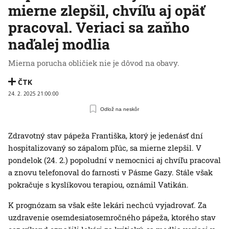
mierne zlepšil, chvíľu aj opäť
pracoval. Veriaci sa zaňho
naďalej modlia
Mierna porucha obličiek nie je dôvod na obavy.
ČTK
24. 2. 2025 21:00:00
Odlož na neskôr
Zdravotný stav pápeža Františka, ktorý je jedenásť dní
hospitalizovaný so zápalom pľúc, sa mierne zlepšil. V
pondelok (24. 2.) popoludní v nemocnici aj chvíľu pracoval
a znovu telefonoval do farnosti v Pásme Gazy. Stále však
pokračuje s kyslíkovou terapiou, oznámil Vatikán.
K prognózam sa však ešte lekári nechcú vyjadrovať. Za
uzdravenie osemdesiatosemročného pápeža, ktorého stav