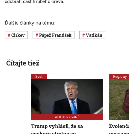
odobrali časť hrubého čreva.
Ďalšie články na tému:
cirkev
pápež František
Vatikán
Čítajte tiež
Svet
Regióny
AKTUALIZOVANÉ
Trump vyhlásil, že sa
Zvolenčan
čoskoro stretne so
mesiacov s