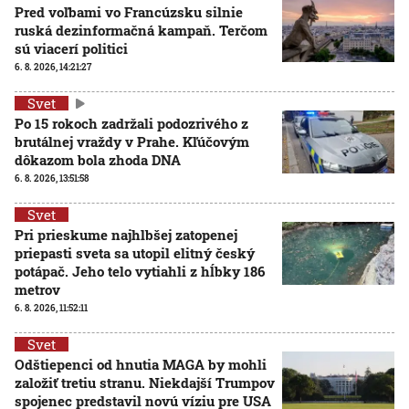
Pred voľbami vo Francúzsku silnie
ruská dezinformačná kampaň. Terčom
sú viacerí politici
6. 8. 2026, 14:21:27
Svet
Po 15 rokoch zadržali podozrivého z
brutálnej vraždy v Prahe. Kľúčovým
dôkazom bola zhoda DNA
6. 8. 2026, 13:51:58
Svet
Pri prieskume najhlbšej zatopenej
priepasti sveta sa utopil elitný český
potápač. Jeho telo vytiahli z hĺbky 186
metrov
6. 8. 2026, 11:52:11
Svet
Odštiepenci od hnutia MAGA by mohli
založiť tretiu stranu. Niekdajší Trumpov
spojenec predstavil novú víziu pre USA