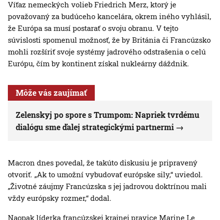
Víťaz nemeckých volieb Friedrich Merz, ktorý je
považovaný za budúceho kancelára, okrem iného vyhlásil,
že Európa sa musí postarať o svoju obranu. V tejto
súvislosti spomenul možnosť, že by Británia či Francúzsko
mohli rozšíriť svoje systémy jadrového odstrašenia o celú
Európu, čím by kontinent získal nukleárny dáždnik.
Môže vás zaujímať
Zelenskyj po spore s Trumpom: Napriek tvrdému
dialógu sme ďalej strategickými partnermi
Macron dnes povedal, že takúto diskusiu je pripravený
otvoriť. „Ak to umožní vybudovať európske sily,“ uviedol.
„Životné záujmy Francúzska s jej jadrovou doktrínou mali
vždy európsky rozmer,“ dodal.
Naopak líderka francúzskej krajnej pravice Marine Le