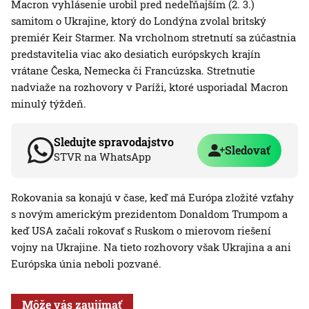
Macron vyhlásenie urobil pred nedeľňajším (2. 3.)
samitom o Ukrajine, ktorý do Londýna zvolal britský
premiér Keir Starmer. Na vrcholnom stretnutí sa zúčastnia
predstavitelia viac ako desiatich európskych krajín
vrátane Česka, Nemecka či Francúzska. Stretnutie
nadviaže na rozhovory v Paríži, ktoré usporiadal Macron
minulý týždeň.
Sledujte spravodajstvo
Sledovať
STVR na WhatsApp
Rokovania sa konajú v čase, keď má Európa zložité vzťahy
s novým americkým prezidentom Donaldom Trumpom a
keď USA začali rokovať s Ruskom o mierovom riešení
vojny na Ukrajine. Na tieto rozhovory však Ukrajina a ani
Európska únia neboli pozvané.
Môže vás zaujímať