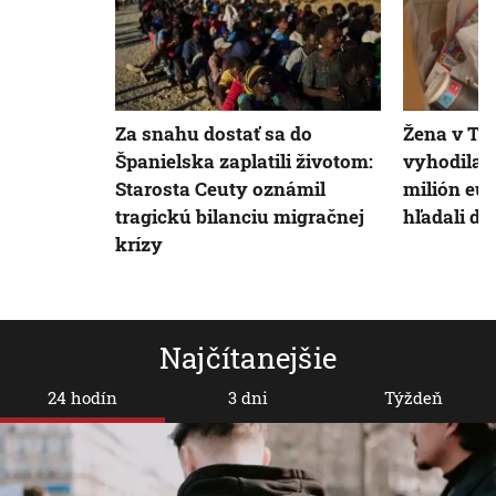
Za snahu dostať sa do
Žena v Ta
Španielska zaplatili životom:
vyhodila 
Starosta Ceuty oznámil
milión eur
tragickú bilanciu migračnej
hľadali dv
krízy
Najčítanejšie
24 hodín
3 dni
Týždeň