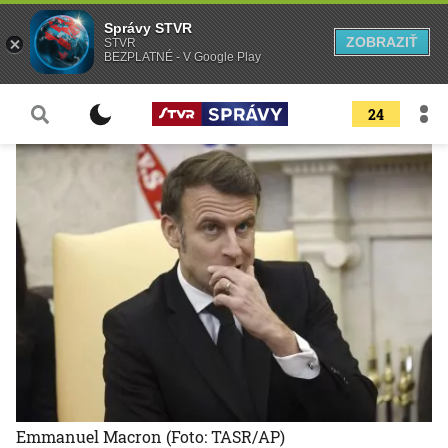
Správy STVR
ZOBRAZIŤ
STVR
BEZPLATNÉ - V Google Play
24
Emmanuel Macron
(Foto: TASR/AP)