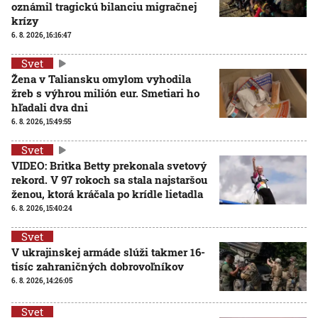
oznámil tragickú bilanciu migračnej
krízy
6. 8. 2026, 16:16:47
Svet
Žena v Taliansku omylom vyhodila
žreb s výhrou milión eur. Smetiari ho
hľadali dva dni
6. 8. 2026, 15:49:55
Svet
VIDEO: Britka Betty prekonala svetový
rekord. V 97 rokoch sa stala najstaršou
ženou, ktorá kráčala po krídle lietadla
6. 8. 2026, 15:40:24
Svet
V ukrajinskej armáde slúži takmer 16-
tisíc zahraničných dobrovoľníkov
6. 8. 2026, 14:26:05
Svet