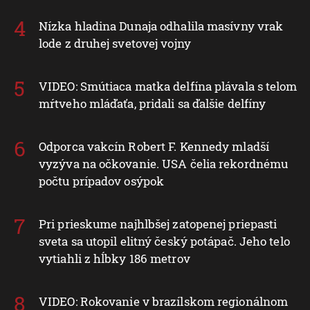
Nízka hladina Dunaja odhalila masívny vrak
lode z druhej svetovej vojny
VIDEO: Smútiaca matka delfína plávala s telom
mŕtveho mláďaťa, pridali sa ďalšie delfíny
Odporca vakcín Robert F. Kennedy mladší
vyzýva na očkovanie. USA čelia rekordnému
počtu prípadov osýpok
Pri prieskume najhlbšej zatopenej priepasti
sveta sa utopil elitný český potápač. Jeho telo
vytiahli z hĺbky 186 metrov
VIDEO: Rokovanie v brazílskom regionálnom