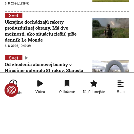
6. 8. 2026, 11:39:53
Svet
Ukrajine dochádzajú rakety
protivzdušnej obrany. Má dve
možnosti, ako situáciu riešiť, píše
denník Le Monde
6. 8. 2026, 10:40:29
Svet
Od zhodenia atómovej bomby v
Hirošime uplynulo 81 rokov. Starosta
mesta varoval pred zľahčovaním
AKTUALIZOVANÉ
neľudskosti jadrových zbraní
6. 8. 2026, 10:39:25
Aktualizované:
6. 8. 2026, 13:10:00
Viac
Videá
Odložené
Najčítanejšie
Po minúte
Svet
Dron s výbušninami, ktorý našli na
letisku, predstavuje novú úroveň
nebezpečenstva, tvrdí nemecký
minister vnútra
6. 8. 2026, 10:17:42