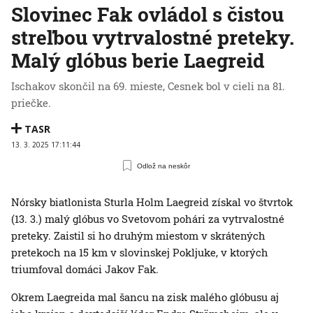
Slovinec Fak ovládol s čistou
streľbou vytrvalostné preteky.
Malý glóbus berie Laegreid
Ischakov skončil na 69. mieste, Cesnek bol v cieli na 81.
priečke.
TASR
13. 3. 2025 17:11:44
Odlož na neskôr
Nórsky biatlonista Sturla Holm Laegreid získal vo štvrtok
(13. 3.) malý glóbus vo Svetovom pohári za vytrvalostné
preteky. Zaistil si ho druhým miestom v skrátených
pretekoch na 15 km v slovinskej Pokljuke, v ktorých
triumfoval domáci Jakov Fak.
Okrem Laegreida mal šancu na zisk malého glóbusu aj