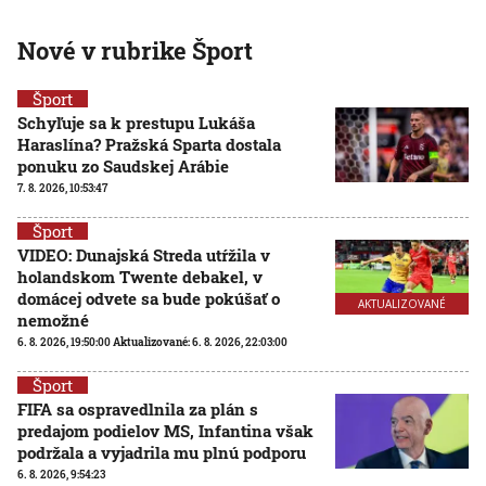
Nové v rubrike Šport
Šport
Schyľuje sa k prestupu Lukáša
Haraslína? Pražská Sparta dostala
ponuku zo Saudskej Arábie
7. 8. 2026, 10:53:47
Šport
VIDEO: Dunajská Streda utŕžila v
holandskom Twente debakel, v
domácej odvete sa bude pokúšať o
AKTUALIZOVANÉ
nemožné
6. 8. 2026, 19:50:00
Aktualizované:
6. 8. 2026, 22:03:00
Šport
FIFA sa ospravedlnila za plán s
predajom podielov MS, Infantina však
podržala a vyjadrila mu plnú podporu
6. 8. 2026, 9:54:23