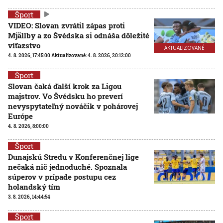
Šport
VIDEO: Slovan zvrátil zápas proti
Mjällby a zo Švédska si odnáša dôležité
víťazstvo
AKTUALIZOVANÉ
4. 8. 2026, 17:45:00
Aktualizované:
4. 8. 2026, 20:12:00
Šport
Slovan čaká ďalší krok za Ligou
majstrov. Vo Švédsku ho preverí
nevyspytateľný nováčik v pohárovej
Európe
4. 8. 2026, 8:00:00
Šport
Dunajskú Stredu v Konferenčnej lige
nečaká nič jednoduché. Spoznala
súperov v prípade postupu cez
holandský tím
3. 8. 2026, 14:44:54
Šport