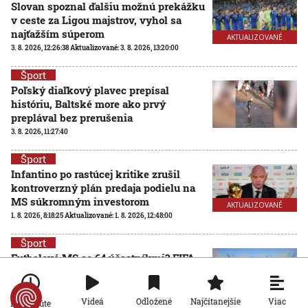
Slovan spoznal ďalšiu možnú prekážku
v ceste za Ligou majstrov, vyhol sa
najťažším súperom
AKTUALIZOVANÉ
3. 8. 2026, 12:26:38
Aktualizované:
3. 8. 2026, 13:20:00
Šport
Poľský diaľkový plavec prepísal
históriu, Baltské more ako prvý
preplával bez prerušenia
3. 8. 2026, 11:27:40
Šport
Infantino po rastúcej kritike zrušil
kontroverzný plán predaja podielu na
MS súkromným investorom
AKTUALIZOVANÉ
1. 8. 2026, 8:18:25
Aktualizované:
1. 8. 2026, 12:48:00
Šport
Futbalové MS so 64 účastníkmi? FIFA
hľadá nezávislú spoločnosť na
posúdenie rozšírenia turnaja
31. 7. 2026, 15:02:04
Viac
Videá
Odložené
Najčítanejšie
Po minúte