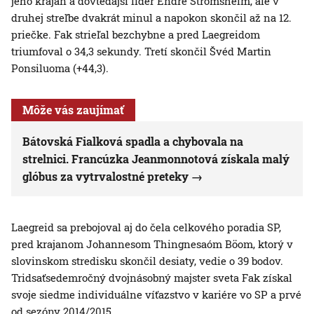
jeho krajan a dovtedajší líder Endre Strömsheim, ale v
druhej streľbe dvakrát minul a napokon skončil až na 12.
priečke. Fak strieľal bezchybne a pred Laegreidom
triumfoval o 34,3 sekundy. Tretí skončil Švéd Martin
Ponsiluoma (+44,3).
Môže vás zaujímať
Bátovská Fialková spadla a chybovala na
strelnici. Francúzka Jeanmonnotová získala malý
glóbus za vytrvalostné preteky
Laegreid sa prebojoval aj do čela celkového poradia SP,
pred krajanom Johannesom Thingnesaóm Böom, ktorý v
slovinskom stredisku skončil desiaty, vedie o 39 bodov.
Tridsaťsedemročný dvojnásobný majster sveta Fak získal
svoje siedme individuálne víťazstvo v kariére vo SP a prvé
od sezóny 2014/2015.