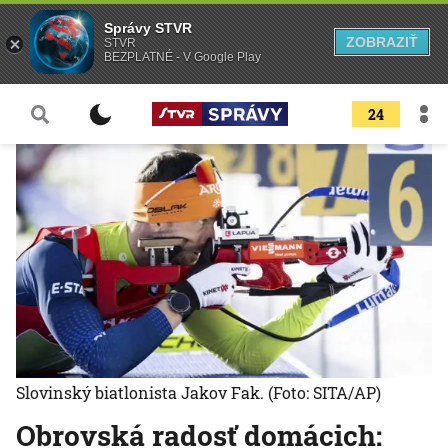
Správy STVR
ZOBRAZIŤ
STVR
BEZPLATNÉ - V Google Play
24
Slovinský biatlonista Jakov Fak.
(Foto: SITA/AP)
Obrovská radosť domácich: