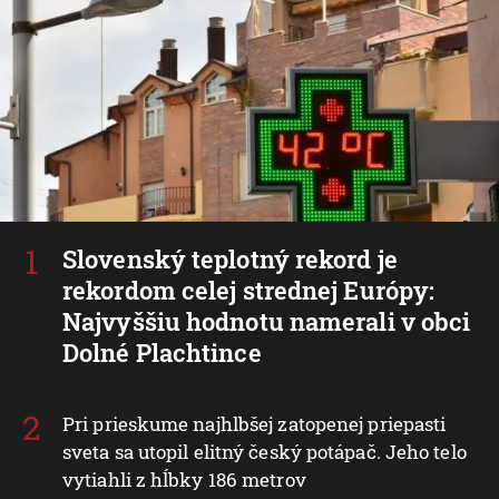
Slovenský teplotný rekord je
rekordom celej strednej Európy:
Najvyššiu hodnotu namerali v obci
Dolné Plachtince
Pri prieskume najhlbšej zatopenej priepasti
sveta sa utopil elitný český potápač. Jeho telo
vytiahli z hĺbky 186 metrov