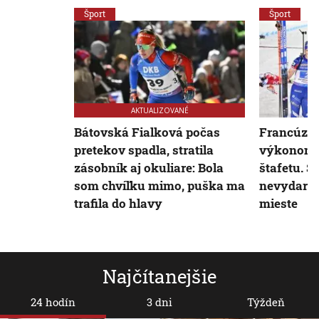
Šport
Šport
AKTUALIZOVANÉ
Bátovská Fialková počas
Francúzk
pretekov spadla, stratila
výkonom o
zásobník aj okuliare: Bola
štafetu. S
som chvíľku mimo, puška ma
nevydaren
trafila do hlavy
mieste
Najčítanejšie
24 hodín
3 dni
Týždeň