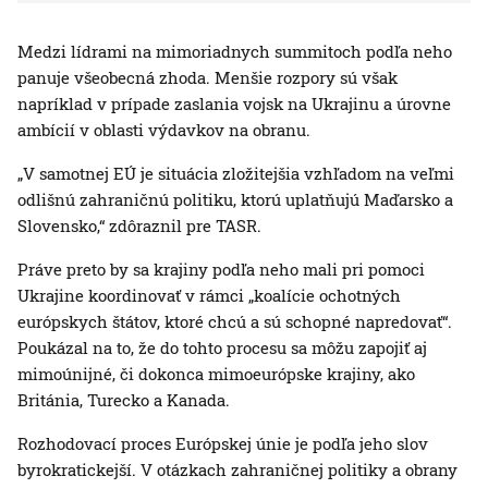
Medzi lídrami na mimoriadnych summitoch podľa neho
panuje všeobecná zhoda. Menšie rozpory sú však
napríklad v prípade zaslania vojsk na Ukrajinu a úrovne
ambícií v oblasti výdavkov na obranu.
„V samotnej EÚ je situácia zložitejšia vzhľadom na veľmi
odlišnú zahraničnú politiku, ktorú uplatňujú Maďarsko a
Slovensko,“ zdôraznil pre TASR.
Práve preto by sa krajiny podľa neho mali pri pomoci
Ukrajine koordinovať v rámci „koalície ochotných
európskych štátov, ktoré chcú a sú schopné napredovať“.
Poukázal na to, že do tohto procesu sa môžu zapojiť aj
mimoúnijné, či dokonca mimoeurópske krajiny, ako
Británia, Turecko a Kanada.
Rozhodovací proces Európskej únie je podľa jeho slov
byrokratickejší. V otázkach zahraničnej politiky a obrany