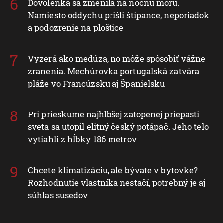
Dovolenka sa zmenila na nočnú moru.
Namiesto oddychu prišli štípance, neporiadok
a podozrenie na ploštice
Vyzerá ako medúza, no môže spôsobiť vážne
zranenia. Mechúrovka portugalská zatvára
pláže vo Francúzsku aj Španielsku
Pri prieskume najhlbšej zatopenej priepasti
sveta sa utopil elitný český potápač. Jeho telo
vytiahli z hĺbky 186 metrov
Chcete klimatizáciu, ale bývate v bytovke?
Rozhodnutie vlastníka nestačí, potrebný je aj
súhlas susedov