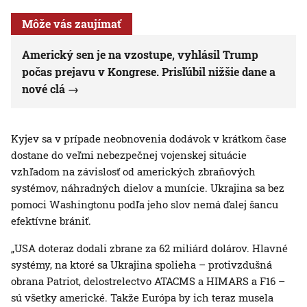
Môže vás zaujímať
Americký sen je na vzostupe, vyhlásil Trump
počas prejavu v Kongrese. Prisľúbil nižšie dane a
nové clá
Kyjev sa v prípade neobnovenia dodávok v krátkom čase
dostane do veľmi nebezpečnej vojenskej situácie
vzhľadom na závislosť od amerických zbraňových
systémov, náhradných dielov a munície. Ukrajina sa bez
pomoci Washingtonu podľa jeho slov nemá ďalej šancu
efektívne brániť.
„USA doteraz dodali zbrane za 62 miliárd dolárov. Hlavné
systémy, na ktoré sa Ukrajina spolieha – protivzdušná
obrana Patriot, delostrelectvo ATACMS a HIMARS a F16 –
sú všetky americké. Takže Európa by ich teraz musela