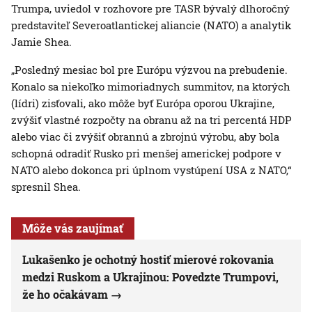
Trumpa, uviedol v rozhovore pre TASR bývalý dlhoročný
predstaviteľ Severoatlantickej aliancie (NATO) a analytik
Jamie Shea.
„Posledný mesiac bol pre Európu výzvou na prebudenie.
Konalo sa niekoľko mimoriadnych summitov, na ktorých
(lídri) zisťovali, ako môže byť Európa oporou Ukrajine,
zvýšiť vlastné rozpočty na obranu až na tri percentá HDP
alebo viac či zvýšiť obrannú a zbrojnú výrobu, aby bola
schopná odradiť Rusko pri menšej americkej podpore v
NATO alebo dokonca pri úplnom vystúpení USA z NATO,“
spresnil Shea.
Môže vás zaujímať
Lukašenko je ochotný hostiť mierové rokovania
medzi Ruskom a Ukrajinou: Povedzte Trumpovi,
že ho očakávam