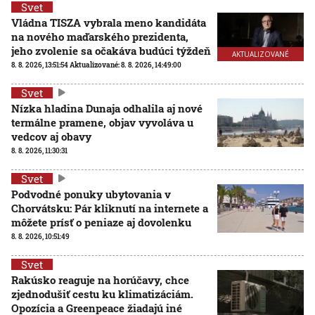
Svet
Vládna TISZA vybrala meno kandidáta
na nového maďarského prezidenta,
jeho zvolenie sa očakáva budúci týždeň
AKTUALIZOVANÉ
8. 8. 2026, 13:51:54
Aktualizované:
8. 8. 2026, 14:49:00
Svet
Nízka hladina Dunaja odhalila aj nové
termálne pramene, objav vyvoláva u
vedcov aj obavy
8. 8. 2026, 11:30:31
Svet
Podvodné ponuky ubytovania v
Chorvátsku: Pár kliknutí na internete a
môžete prísť o peniaze aj dovolenku
8. 8. 2026, 10:51:49
Svet
Rakúsko reaguje na horúčavy, chce
zjednodušiť cestu ku klimatizáciám.
Opozícia a Greenpeace žiadajú iné