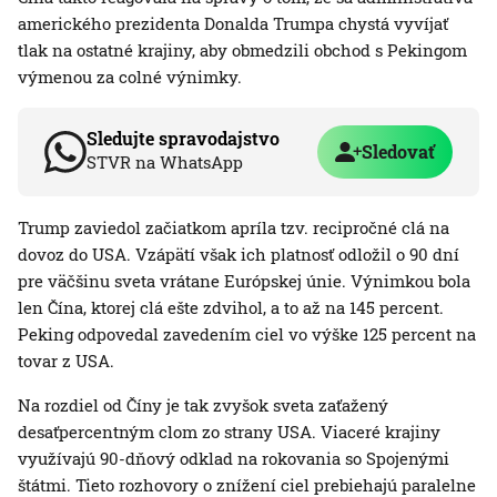
amerického prezidenta Donalda Trumpa chystá vyvíjať
tlak na ostatné krajiny, aby obmedzili obchod s Pekingom
výmenou za colné výnimky.
Sledujte spravodajstvo
Sledovať
STVR na WhatsApp
Trump zaviedol začiatkom apríla tzv. recipročné clá na
dovoz do USA. Vzápätí však ich platnosť odložil o 90 dní
pre väčšinu sveta vrátane Európskej únie. Výnimkou bola
len Čína, ktorej clá ešte zdvihol, a to až na 145 percent.
Peking odpovedal zavedením ciel vo výške 125 percent na
tovar z USA.
Na rozdiel od Číny je tak zvyšok sveta zaťažený
desaťpercentným clom zo strany USA. Viaceré krajiny
využívajú 90-dňový odklad na rokovania so Spojenými
štátmi. Tieto rozhovory o znížení ciel prebiehajú paralelne