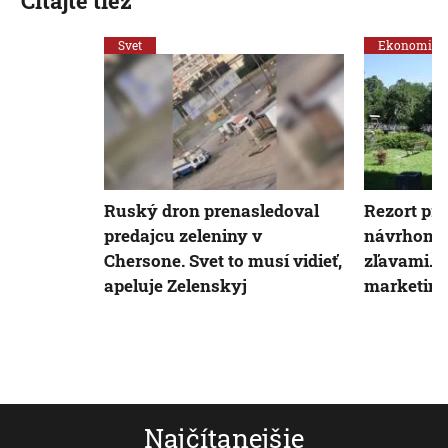
Čítajte tiež
Svet
Ekonomika
Ruský dron prenasledoval
Rezort prá
predajcu zeleniny v
návrhom r
Chersone. Svet to musí vidieť,
zľavami. O
apeluje Zelenskyj
marketin
Najčítanejšie