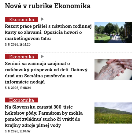
Nové v rubrike Ekonomika
Ekonomika
Rezort práce prišiel s návrhom rodinnej
karty so zľavami. Opozícia hovorí o
marketingovom ťahu
5. 8. 2026, 19:14:20
Ekonomika
Seniori sa začínajú zaujímať o
rodičovský príspevok od detí. Daňový
úrad ani Sociálna poisťovňa im
informácie nedajú
5. 8. 2026, 19:08:24
Ekonomika
Na Slovensku zarastá 300-tisíc
hektárov pôdy. Farmárom by mohla
pomôcť zvládnuť sucho či vrátiť do
krajiny zdroje pitnej vody
5. 8. 2026, 15:04:57