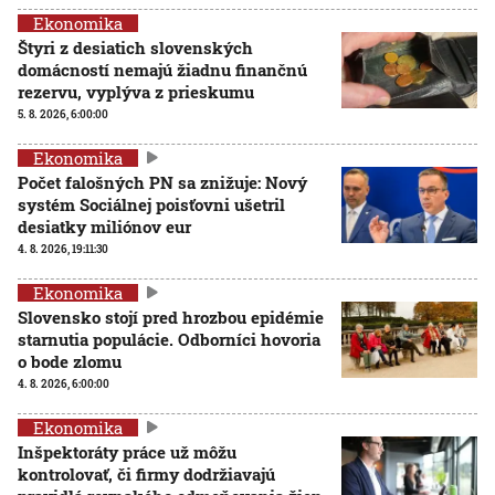
Ekonomika
Štyri z desiatich slovenských
domácností nemajú žiadnu finančnú
rezervu, vyplýva z prieskumu
5. 8. 2026, 6:00:00
Ekonomika
Počet falošných PN sa znižuje: Nový
systém Sociálnej poisťovni ušetril
desiatky miliónov eur
4. 8. 2026, 19:11:30
Ekonomika
Slovensko stojí pred hrozbou epidémie
starnutia populácie. Odborníci hovoria
o bode zlomu
4. 8. 2026, 6:00:00
Ekonomika
Inšpektoráty práce už môžu
kontrolovať, či firmy dodržiavajú