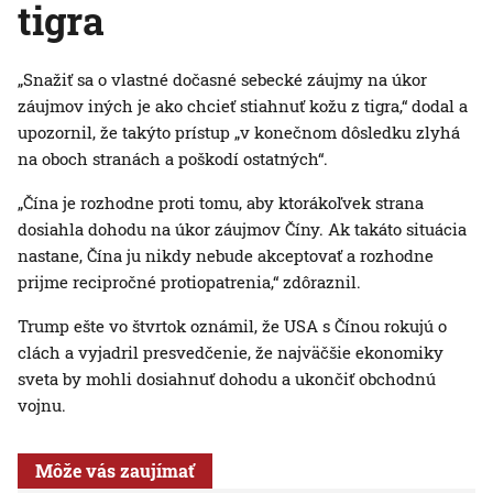
tigra
„Snažiť sa o vlastné dočasné sebecké záujmy na úkor
záujmov iných je ako chcieť stiahnuť kožu z tigra,“ dodal a
upozornil, že takýto prístup „v konečnom dôsledku zlyhá
na oboch stranách a poškodí ostatných“.
„Čína je rozhodne proti tomu, aby ktorákoľvek strana
dosiahla dohodu na úkor záujmov Číny. Ak takáto situácia
nastane, Čína ju nikdy nebude akceptovať a rozhodne
prijme recipročné protiopatrenia,“ zdôraznil.
Trump ešte vo štvrtok oznámil, že USA s Čínou rokujú o
clách a vyjadril presvedčenie, že najväčšie ekonomiky
sveta by mohli dosiahnuť dohodu a ukončiť obchodnú
vojnu.
Môže vás zaujímať