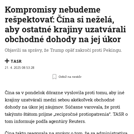
Kompromisy nebudeme
rešpektovať: Čína si neželá,
aby ostatné krajiny uzatvárali
obchodné dohody na jej úkor
Objavili sa správy, že Trump opäť zakročí proti Pekingu.
TASR
21. 4. 2025 08:53:28
Odlož na neskôr
Čína sa v pondelok dôrazne vyslovila proti tomu, aby iné
krajiny uzatvárali medzi sebou akékoľvek obchodné
dohody na úkor jej záujmov. Súčasne varovala, že proti
takýmto štátom prijme „recipročné protiopatrenia“. TASR o
tom informuje podľa agentúry Reuters.
Čína takto reagovala na správy o tom, že sa administratíva