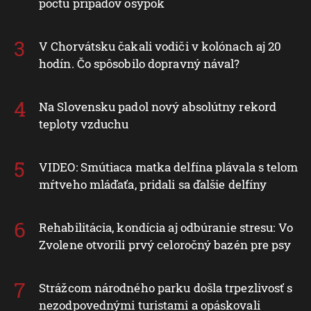
počtu prípadov osýpok
V Chorvátsku čakali vodiči v kolónach aj 20
hodín. Čo spôsobilo dopravný nával?
Na Slovensku padol nový absolútny rekord
teploty vzduchu
VIDEO: Smútiaca matka delfína plávala s telom
mŕtveho mláďaťa, pridali sa ďalšie delfíny
Rehabilitácia, kondícia aj odbúranie stresu: Vo
Zvolene otvorili prvý celoročný bazén pre psy
Strážcom národného parku došla trpezlivosť s
nezodpovednými turistami a opáskovali