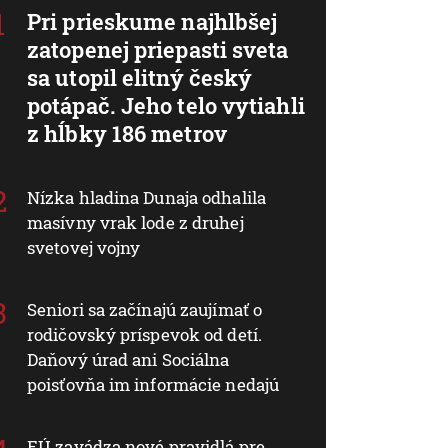
Pri prieskume najhlbšej
zatopenej priepasti sveta
sa utopil elitný český
potápač. Jeho telo vytiahli
z hĺbky 186 metrov
Nízka hladina Dunaja odhalila
masívny vrak lode z druhej
svetovej vojny
Seniori sa začínajú zaujímať o
rodičovský príspevok od detí.
Daňový úrad ani Sociálna
poisťovňa im informácie nedajú
EÚ zavádza nové pravidlá pre