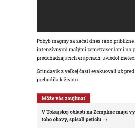
Pohyb magmy sa začal dnes ráno približne 
intenzívnymi malými zemetraseniami na po
predchádzajúcich erupciách, uviedol meteo
Grindavík z veľkej časti evakuovali už pr
prebudila k životu.
Môže vás zaujímať
V Tokajskej oblasti na Zemplíne majú vyr
toho obavy, spísali petíciu