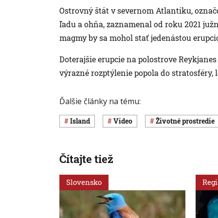
Ostrovný štát v severnom Atlantiku, označ
ľadu a ohňa, zaznamenal od roku 2021 južn
magmy by sa mohol stať jedenástou erupciou
Doterajšie erupcie na polostrove Reykjanes
výrazné rozptýlenie popola do stratosféry,
Ďalšie články na tému:
Island
Video
Životné prostredie
Čítajte tiež
Slovensko
Reg