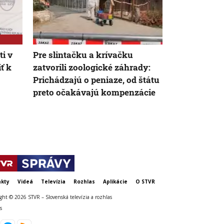
ti v
Pre slintačku a krívačku
VIDEO: Zeme
ť k
zatvorili zoologické záhrady:
Japonsku za
Prichádzajú o peniaze, od štátu
uprostred op
preto očakávajú kompenzácie
chránili vla
kty
Videá
Televízia
Rozhlas
Aplikácie
O STVR
ght © 2026 STVR – Slovenská televízia a rozhlas
s