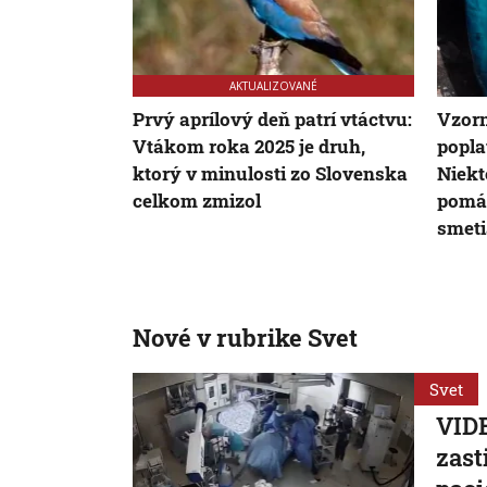
AKTUALIZOVANÉ
Prvý aprílový deň patrí vtáctvu:
Vzorn
Vtákom roka 2025 je druh,
popla
ktorý v minulosti zo Slovenska
Niek
celkom zmizol
pomáh
smeti
Nové v rubrike Svet
Svet
VIDE
zast