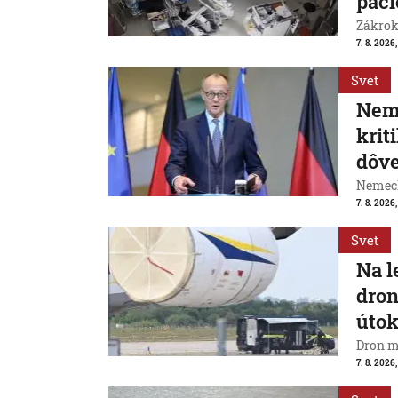
paci
Zákrok 
7. 8. 2026,
Svet
Neme
krit
dôve
Nemeck
7. 8. 2026
Svet
Na l
dron
útok
Dron m
7. 8. 2026,