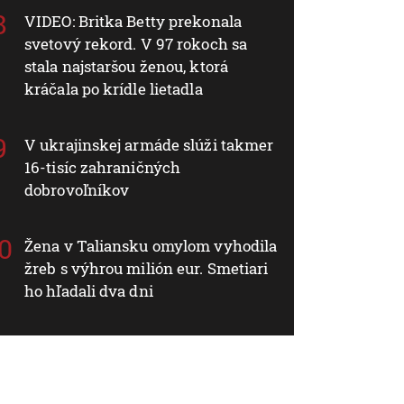
VIDEO: Britka Betty prekonala
svetový rekord. V 97 rokoch sa
stala najstaršou ženou, ktorá
kráčala po krídle lietadla
V ukrajinskej armáde slúži takmer
16-tisíc zahraničných
dobrovoľníkov
Žena v Taliansku omylom vyhodila
žreb s výhrou milión eur. Smetiari
ho hľadali dva dni