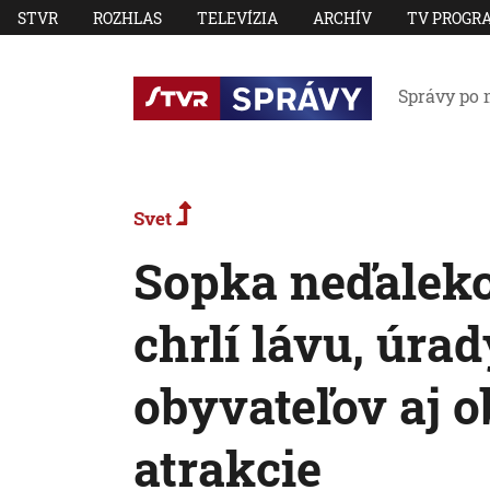
STVR
ROZHLAS
TELEVÍZIA
ARCHÍV
TV PROGR
Správy po 
Svet
Sopka neďaleko
chrlí lávu, úra
obyvateľov aj o
atrakcie