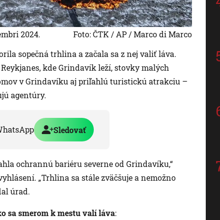
embri 2024.
Foto: ČTK / AP / Marco di Marco
ila sopečná trhlina a začala sa z nej valiť láva.
Reykjanes, kde Grindavík leží, stovky malých
mov v Grindavíku aj priľahlú turistickú atrakciu –
jú agentúry.
WhatsApp
Sledovať
siahla ochrannú bariéru severne od Grindavíku,“
vyhlásení. „Trhlina sa stále zväčšuje a nemožno
dal úrad.
ko sa smerom k mestu valí láva
: