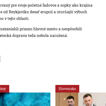
ovaný pre svoje početné ľadovce a sopky ako krajina
e od Reykjavíku desať erupcií a utorňajší výbuch
 v tejto oblasti.
 nezasiahli priamo hlavné mesto a nespôsobili
 letecká doprava teda nebola narušená.
ióny
Slovensko