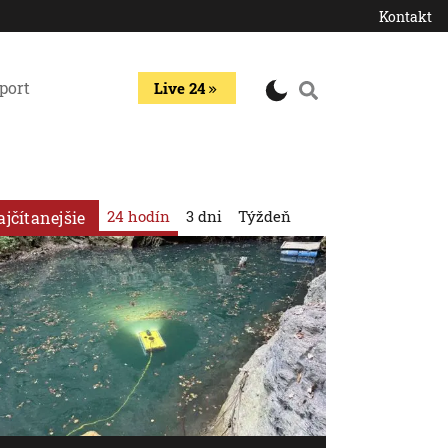
Kontakt
port
Live 24
24 hodín
3 dni
Týždeň
ajčítanejšie