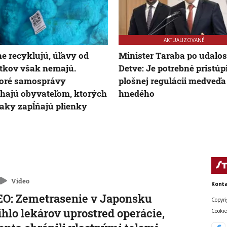
AKTUALIZOVANÉ
e recyklujú, úľavy od
Minister Taraba po udalos
tkov však nemajú.
Detve: Je potrebné pristúpi
toré samosprávy
plošnej regulácii medveďa
ajú obyvateľom, ktorých
hnedého
aky zapĺňajú plienky
Video
Konta
O: Zemetrasenie v Japonsku
Copyri
ihlo lekárov uprostred operácie,
Cookie