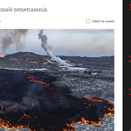
 malé zemetrasenia.
0
Odlož na neskôr