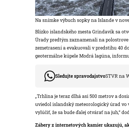
Na snímke výbuch sopky na Islande v nov
Blízko islandského mesta Grindavík sa otvor
Úrady predtým zaznamenali na polostrove 
zemetrasení a evakuovali v predstihu 40 do
geotermálne kúpele Modrá lagúna, informu
Sledujte spravodajstvo
STVR na 
„Trhlina je teraz dlhá asi 500 metrov a do
uviedol islandský meteorologický úrad vo 
vylúčiť, že sa bude ďalej otvárať na juh,“ do
Zábery z internetových kamier ukazujú, a