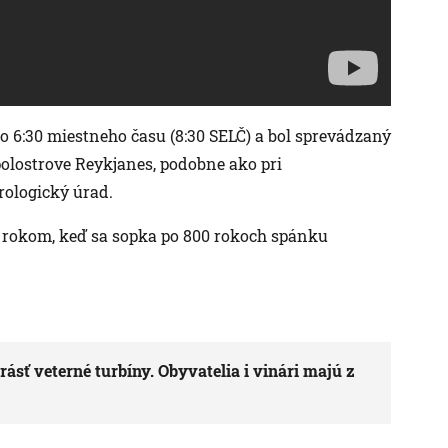
o 6:30 miestneho času (8:30 SELČ) a bol sprevádzaný
lostrove Reykjanes, podobne ako pri
rologický úrad.
ed rokom, keď sa sopka po 800 rokoch spánku
ásť veterné turbíny. Obyvatelia i vinári majú z