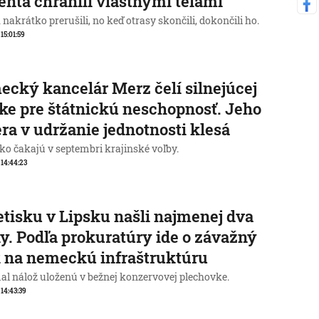
enta chránili vlastnými telami
nakrátko prerušili, no keď otrasy skončili, dokončili ho.
 15:01:59
cký kancelár Merz čelí silnejúcej
ike pre štátnickú neschopnosť. Jeho
ra v udržanie jednotnosti klesá
o čakajú v septembri krajinské voľby.
, 14:44:23
etisku v Lipsku našli najmenej dva
y. Podľa prokuratúry ide o závažný
 na nemeckú infraštruktúru
al nálož uloženú v bežnej konzervovej plechovke.
 14:43:39