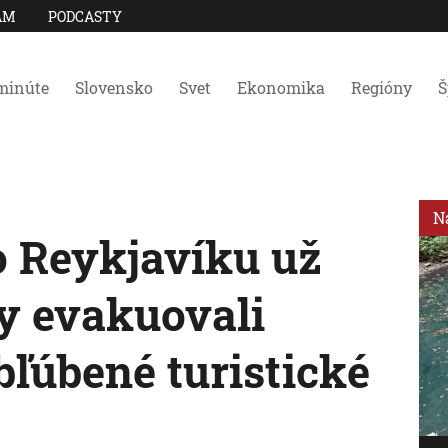
AM
PODCASTY
minúte
Slovensko
Svet
Ekonomika
Regióny
Š
N
 Reykjavíku už
dy evakuovali
bľúbené turistické