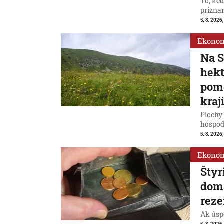
To, ke
priznan
5. 8. 2026
Ekono
Na S
hek
pomô
kraj
Plochy 
hospod
5. 8. 2026,
Ekono
Štyr
domá
reze
Ak úspo