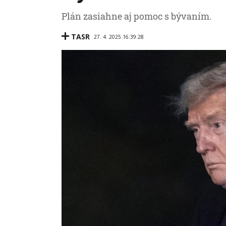
Plán zasiahne aj pomoc s bývaním.
TASR
27. 4. 2025 16:39:28