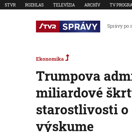
STVR
ROZHLAS
TELEVÍZIA
ARCHÍV
TV PROGR
Správy po 
Ekonomika
Trumpova admin
miliardové škrt
starostlivosti o
výskume