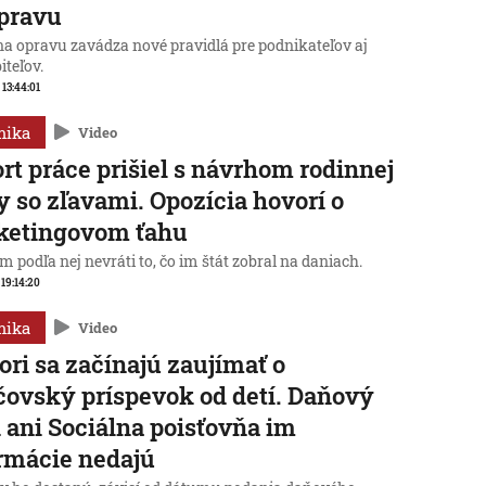
pravu
na opravu zavádza nové pravidlá pre podnikateľov aj
iteľov.
 13:44:01
mika
Video
rt práce prišiel s návrhom rodinnej
y so zľavami. Opozícia hovorí o
ketingovom ťahu
 podľa nej nevráti to, čo im štát zobral na daniach.
 19:14:20
mika
Video
ori sa začínajú zaujímať o
čovský príspevok od detí. Daňový
 ani Sociálna poisťovňa im
rmácie nedajú