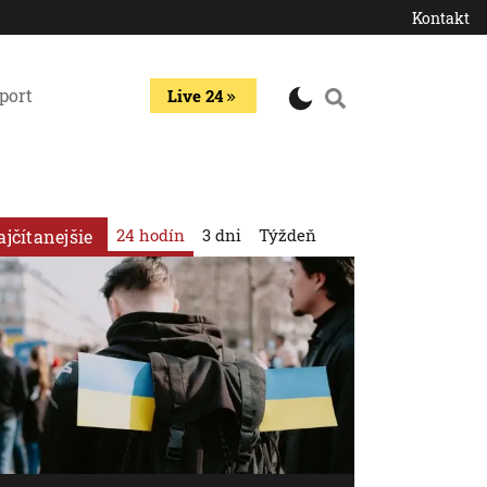
Kontakt
port
Live 24
24 hodín
3 dni
Týždeň
ajčítanejšie