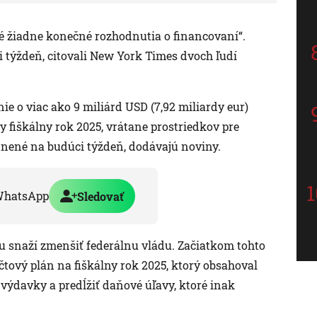
té žiadne konečné rozhodnutia o financovaní“.
i týždeň, citovali New York Times dvoch ľudí
ie o viac ako 9 miliárd USD (7,92 miliardy eur)
fiškálny rok 2025, vrátane prostriedkov pre
ejnené na budúci týždeň, dodávajú noviny.
WhatsApp
Sledovať
 snaží zmenšiť federálnu vládu. Začiatkom tohto
tový plán na fiškálny rok 2025, ktorý obsahoval
 výdavky a predĺžiť daňové úľavy, ktoré inak