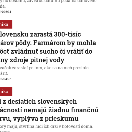
dy ho dostanú, závisí od dátumu podania daňového
ia.
, 19:08:24
mika
lovensku zarastá 300-tisíc
tárov pôdy. Farmárom by mohla
cť zvládnuť sucho či vrátiť do
iny zdroje pitnej vody
začali zarastať po tom, ako sa na nich prestalo
áriť.
 15:04:57
mika
i z desiatich slovenských
cností nemajú žiadnu finančnú
rvu, vyplýva z prieskumu
ry majú, štvrtina ľudí ich drží v hotovosti doma.