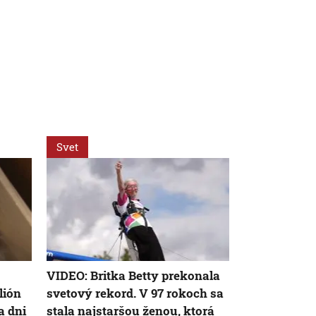
Svet
Svet
VIDEO: Britka Betty prekonala
V ukrajinske
lión
svetový rekord. V 97 rokoch sa
takmer 16-t
a dni
stala najstaršou ženou, ktorá
dobrovoľník