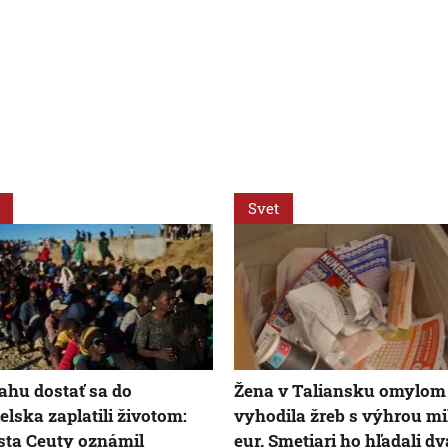
Svet
ahu dostať sa do
Žena v Taliansku omylom
elska zaplatili životom:
vyhodila žreb s výhrou mi
sta Ceuty oznámil
eur. Smetiari ho hľadali dv