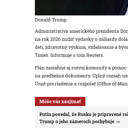
Donald Trump.
Administratíva amerického prezidenta Do
na rok 2026 znížiť výdavky o miliardy dolá
deti, zdravotný výskum, vzdelávanie a bývan
Times. Informuje o tom Reuters.
Plán zasiahne aj rozvoj komunity a pomoc v
na predbežné dokumenty. Úplný rozsah náv
Úrad pre riadenie a rozpočet (Office of M
Môže vás zaujímať
Putin povedal, že Rusko je pripravené 
Trump o jeho zámeroch pochybuje