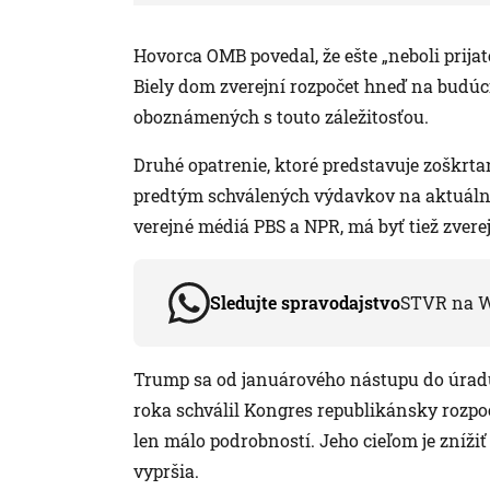
Hovorca OMB povedal, že ešte „neboli prija
Biely dom zverejní rozpočet hneď na budúc
oboznámených s touto záležitosťou.
Druhé opatrenie, ktoré predstavuje zoškrtan
predtým schválených výdavkov na aktuálny 
verejné médiá PBS a NPR, má byť tiež zver
Sledujte spravodajstvo
STVR na 
Trump sa od januárového nástupu do úradu
roka schválil Kongres republikánsky rozpoč
len málo podrobností. Jeho cieľom je znížiť
vypršia.