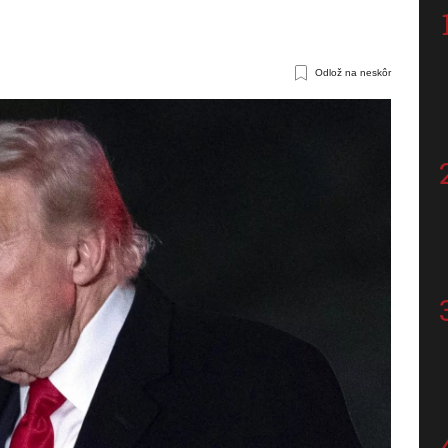
Odlož na neskôr