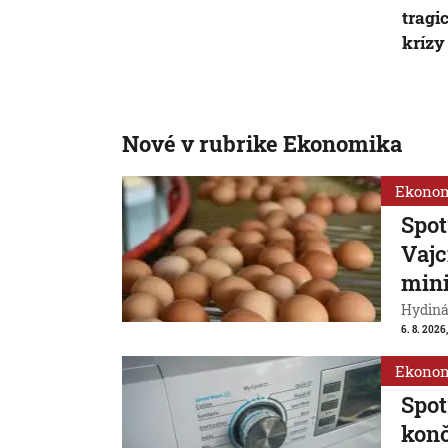
tragi
krízy
Nové v rubrike Ekonomika
Ekono
Spot
Vajc
min
Hydiná
6. 8. 2026,
Ekono
Spot
konč