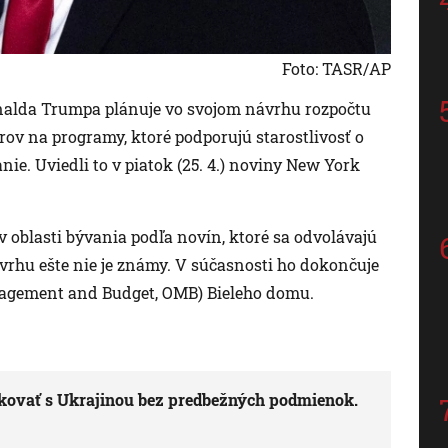
Foto: TASR/AP
nalda Trumpa plánuje vo svojom návrhu rozpočtu
rov na programy, ktoré podporujú starostlivosť o
ie. Uviedli to v piatok (25. 4.) noviny New York
 oblasti bývania podľa novín, ktoré sa odvolávajú
rhu ešte nie je známy. V súčasnosti ho dokončuje
anagement and Budget, OMB) Bieleho domu.
rokovať s Ukrajinou bez predbežných podmienok.