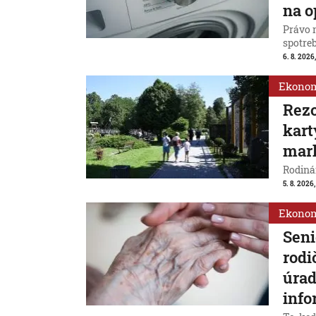
na o
Právo 
spotreb
6. 8. 2026,
Ekono
Rezo
kart
mar
Rodinám
5. 8. 2026,
Ekono
Seni
rodi
úrad
info