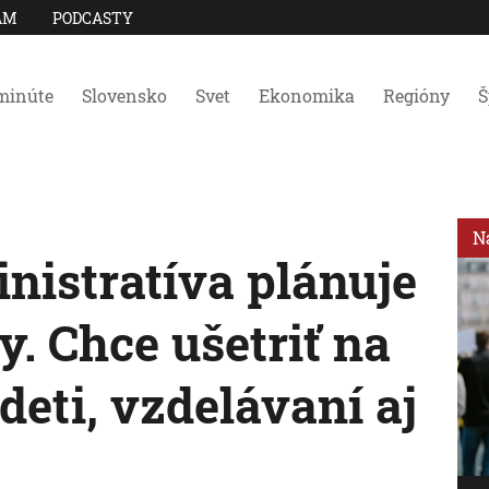
AM
PODCASTY
minúte
Slovensko
Svet
Ekonomika
Regióny
Š
N
istratíva plánuje
y. Chce ušetriť na
 deti, vzdelávaní aj