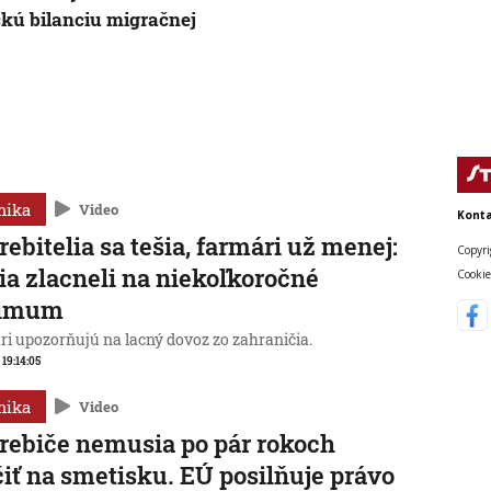
ckú bilanciu migračnej
mika
Video
Konta
rebitelia sa tešia, farmári už menej:
Copyri
ia zlacneli na niekoľkoročné
Cookie
imum
ri upozorňujú na lacný dovoz zo zahraničia.
 19:14:05
mika
Video
rebiče nemusia po pár rokoch
iť na smetisku. EÚ posilňuje právo