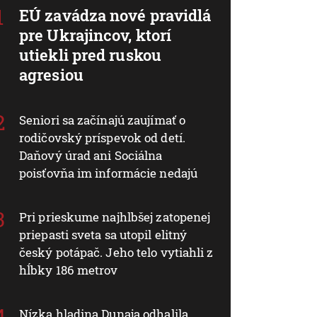
EÚ zavádza nové pravidlá
pre Ukrajincov, ktorí
utiekli pred ruskou
agresiou
Seniori sa začínajú zaujímať o
rodičovský príspevok od detí.
Daňový úrad ani Sociálna
poisťovňa im informácie nedajú
Pri prieskume najhlbšej zatopenej
priepasti sveta sa utopil elitný
český potápač. Jeho telo vytiahli z
hĺbky 186 metrov
Nízka hladina Dunaja odhalila