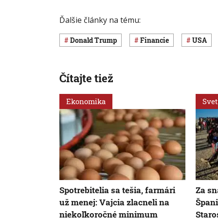
Ďalšie články na tému:
Donald Trump
Financie
USA
Čítajte tiež
Ekonomika
Svet
Spotrebitelia sa tešia, farmári
Za sn
už menej: Vajcia zlacneli na
Špani
niekoľkoročné minimum
Staro