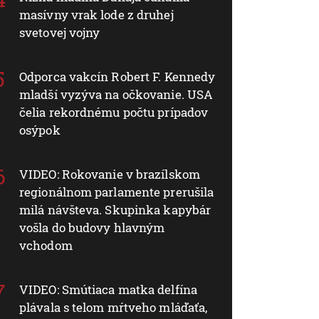
masívny vrak lode z druhej
svetovej vojny
Odporca vakcín Robert F. Kennedy
mladší vyzýva na očkovanie. USA
čelia rekordnému počtu prípadov
osýpok
VIDEO: Rokovanie v brazílskom
regionálnom parlamente prerušila
milá návšteva. Skupinka kapybár
vošla do budovy hlavným
vchodom
VIDEO: Smútiaca matka delfína
plávala s telom mŕtveho mláďaťa,