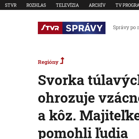
STVR
ROZHLAS
TELEVÍZIA
ARCHÍV
TV PROGR
Správy po 
Regióny
Svorka túlavýc
ohrozuje vzácn
a kôz. Majiteľ
pomohli ľudia