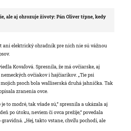
, ale aj ohrozuje životy: Pán Oliver tŕpne, kedy
ot ani elektrický ohradník pre nich nie sú vážnou
psov.
viedla Kovaľová. Spresnila, že má ovčiarske, aj
 nemeckých ovčiakov i hajčiarikov. „Tie psi
i mojich psoch bola walliserská druhá jahnička. Tak
“ opísala zranenia ovce.
je to modré, tak všade sú,“ spresnila a ukázala aj
ždeň po útoku, neviem či ovca prežije,“ povedala
 gravidná. „Hej, takto vstane, chvíľu pochodí, ale