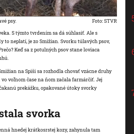
avé psy.
Foto: STVR
veka. S týmto tvrdením sa dá súhlasiť. Ale s
y to neplatí, je zo Smižian. Svorku túlavých psov,
Prečo? Keď sa z potulných psov stane loviaca
uhú.
Smižian na Spiši sa rozhodla chovať vzácne druhy
a vo voľnom čase na ňom začala farmárčiť. Jej
nečakanú prekážku, opakované útoky svorky
stala svorka
nná hnedej krátkosrstej kozy, zahynula tam