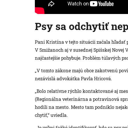
Psy sa odchytiť nep
Pani Kristína v tejto situácii začala hľada
V Smižanoch aj v susednej Spišskej Novej 
najčastejšie pohybuje. Problém túlavých pso
„V tomto zákone majú obce zakotvenú povin
nezávislá advokátka Pavla Hricová.
„Bolo relatívne rýchlo kontaktované aj mes
(Regionálna veterinárna a potravinová spr
hodili na mesto. Mesto tam podniklo nejaké
chytiť,“ uviedla.
„Je veľmi ťažké identifikovať, kde sa psy poh