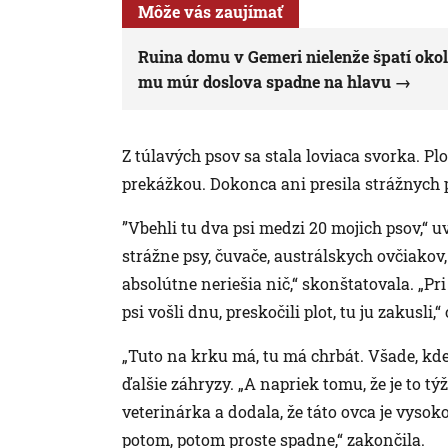
Môže vás zaujímať
Ruina domu v Gemeri nielenže špatí okolie
mu múr doslova spadne na hlavu
Z túlavých psov sa stala loviaca svorka. Pl
prekážkou. Dokonca ani presila strážnych 
”Vbehli tu dva psi medzi 20 mojich psov,“ u
strážne psy, čuvače, austrálskych ovčiakov,
absolútne neriešia nič,“ skonštatovala. „Pr
psi vošli dnu, preskočili plot, tu ju zakusli,
„Tuto na krku má, tu má chrbát. Všade, kde 
ďalšie záhryzy. „A napriek tomu, že je to tý
veterinárka a dodala, že táto ovca je vysoko
potom, potom proste spadne,“ zakončila.