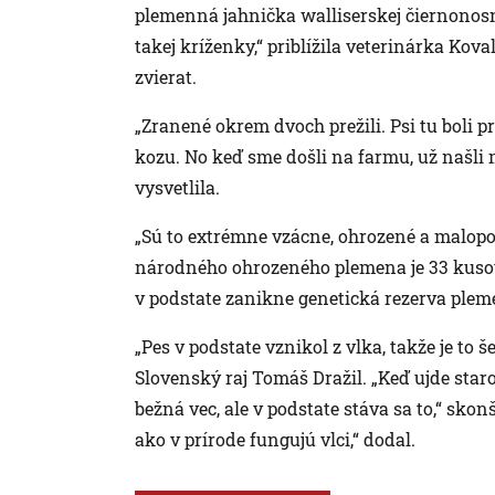
plemenná jahnička walliserskej čiernonos
takej kríženky,“ priblížila veterinárka Kov
zvierat.
„Zranené okrem dvoch prežili. Psi tu boli p
kozu. No keď sme došli na farmu, už našli m
vysvetlila.
„Sú to extrémne vzácne, ohrozené a malopo
národného ohrozeného plemena je 33 kusov
v podstate zanikne genetická rezerva pleme
„Pes v podstate vznikol z vlka, takže je to
Slovenský raj Tomáš Dražil. „Keď ujde staros
bežná vec, ale v podstate stáva sa to,“ sko
ako v prírode fungujú vlci,“ dodal.