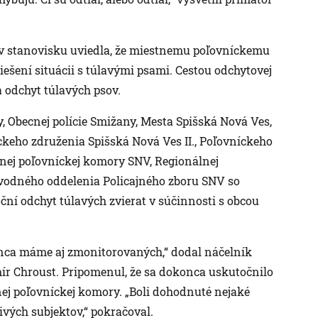
 v stanovisku uviedla, že miestnemu poľovníckemu
riešení situácii s túlavými psami. Cestou odchytovej
a odchyt túlavých psov.
, Obecnej polície Smižany, Mesta Spišská Nová Ves,
ckeho združenia Spišská Nová Ves II., Poľovníckeho
nej poľovníckej komory SNV, Regionálnej
bvodného oddelenia Policajného zboru SNV so
ční odchyt túlavých zvierat v súčinnosti s obcou
ca máme aj zmonitorovaných,“ dodal náčelník
mír Chroust. Pripomenul, že sa dokonca uskutočnilo
ej poľovníckej komory. „Boli dohodnuté nejaké
ivých subjektov,“ pokračoval.