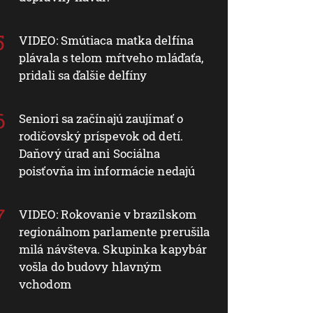
VIDEO: Smútiaca matka delfína
plávala s telom mŕtveho mláďaťa,
pridali sa ďalšie delfíny
Seniori sa začínajú zaujímať o
rodičovský príspevok od detí.
Daňový úrad ani Sociálna
poisťovňa im informácie nedajú
VIDEO: Rokovanie v brazílskom
regionálnom parlamente prerušila
milá návšteva. Skupinka kapybár
vošla do budovy hlavným
vchodom