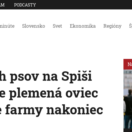
AM
PODCASTY
minúte
Slovensko
Svet
Ekonomika
Regióny
Š
N
h psov na Spiši
e plemená oviec
ke farmy nakoniec