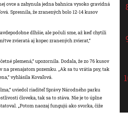
nej ovce a zahynula jedna bahnica vysoko gravidná
aľová. Spresnila, že zranených bolo 12-14 kusov
ravdepodobne dlhšie, ale počuli sme, až keď chytili
ŕtve zvieratá aj kopec zranených zvierat,“
četné plemená,“ upozornila. Dodala, že zo 76 kusov
 na prenajatom pozemku. „Ak sa tu vrátia psy, tak
na,“ vyhlásila Kovaľová.
 šelma,“ uviedol riaditeľ Správy Národného parku
tlivosti človeka, tak sa to stáva. Nie je to úplne
nštatoval. „Potom naozaj fungujú ako svorka, čiže