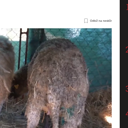
Odlož na neskôr