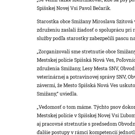
Spišskej Novej Vsi Pavol Bečarik.
Starostka obce Smižany Miroslava Szitová
združeniu zaslali žiadosť o spoluprácu pri 
služby podľa starostky zabezpečili pascu n
„Zorganizovali sme stretnutie obce Smižany
Mestskej polície Spišská Nová Ves, Poľovní
združenia Smižany, Lesy Mesta SNV, Obvod
veterinárnej a potravinovej správy SNV, O
závermi, že Mesto Spišská Nová Ves uskuto
Smižany,“ uviedla.
„Vedomosť o tom máme. Týchto psov dokon
Mestskej polície v Spišskej Novej Vsi Ľubo
aj pracovné stretnutie s predsedom Obvodn
ďalšie postupy v rámci kompetencií jednotl