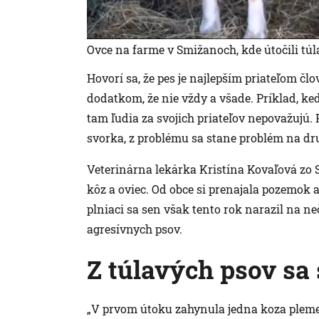
Ovce na farme v Smižanoch, kde útočili túl
Hovorí sa, že pes je najlepším priateľom člo
dodatkom, že nie vždy a všade. Príklad, ked
tam ľudia za svojich priateľov nepovažujú. 
svorka, z problému sa stane problém na dr
Veterinárna lekárka Kristína Kovaľová zo 
kôz a oviec. Od obce si prenajala pozemok 
plniaci sa sen však tento rok narazil na 
agresívnych psov.
Z túlavých psov sa 
„V prvom útoku zahynula jedna koza pleme