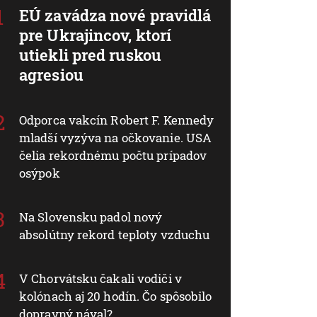
EÚ zavádza nové pravidlá
pre Ukrajincov, ktorí
utiekli pred ruskou
agresiou
Odporca vakcín Robert F. Kennedy
mladší vyzýva na očkovanie. USA
čelia rekordnému počtu prípadov
osýpok
Na Slovensku padol nový
absolútny rekord teploty vzduchu
V Chorvátsku čakali vodiči v
kolónach aj 20 hodín. Čo spôsobilo
dopravný nával?