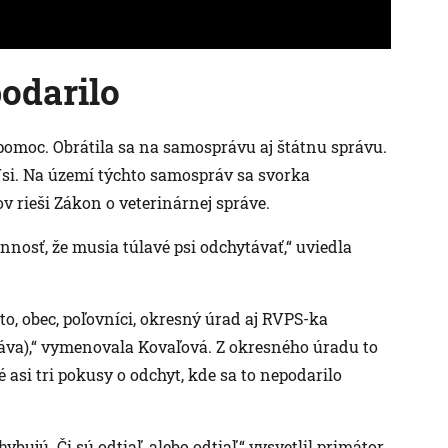
odarilo
ť pomoc. Obrátila sa na samosprávu aj štátnu správu.
Vsi. Na území týchto samospráv sa svorka
v rieši Zákon o veterinárnej správe.
nosť, že musia túlavé psi odchytávať,“ uviedla
to, obec, poľovníci, okresný úrad aj RVPS-ka
áva),“ vymenovala Kovaľová. Z okresného úradu to
 asi tri pokusy o odchyt, kde sa to nepodarilo
ybujú. Či sú odtiaľ, alebo odtiaľ,“ vysvetlil primátor