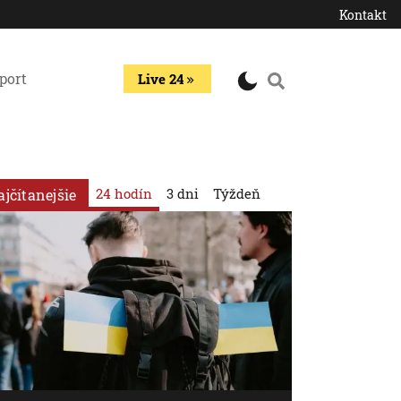
Kontakt
port
Live 24
24 hodín
3 dni
Týždeň
ajčítanejšie