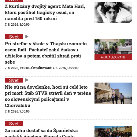
Z kurtizány dvojitý agent: Mata Hari,
ktorú postihol tragický osud, sa
narodila pred 150 rokmi
7. 8. 2026, 8:00:00
Svet
Pri streľbe v škole v Thajsku zomrelo
osem ľudí. Páchateľ zabil žiakov i
učiteľov a potom obrátil zbraň proti
AKTUALIZOVANÉ
sebe
7. 8. 2026, 7:49:06
Aktualizované:
7. 8. 2026, 13:29:00
Svet
Nie sú na dovolenke, hoci sú celé leto
pri mori: Štáb STVR strávil deň v teréne
so slovenskými policajtami v
Chorvátsku
7. 8. 2026, 7:00:00
Svet
Za snahu dostať sa do Španielska
zaplatili životom: Starosta Ceuty