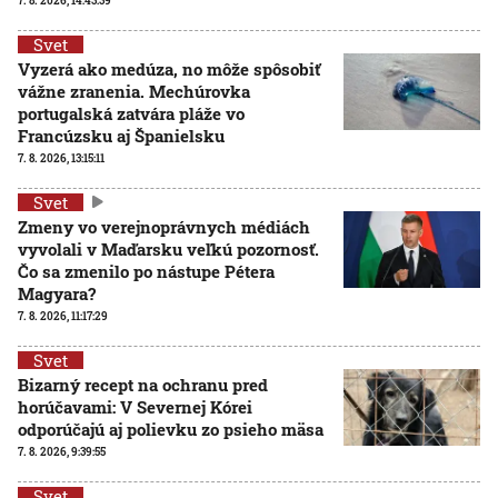
7. 8. 2026, 14:43:39
Svet
Vyzerá ako medúza, no môže spôsobiť
vážne zranenia. Mechúrovka
portugalská zatvára pláže vo
Francúzsku aj Španielsku
7. 8. 2026, 13:15:11
Svet
Zmeny vo verejnoprávnych médiách
vyvolali v Maďarsku veľkú pozornosť.
Čo sa zmenilo po nástupe Pétera
Magyara?
7. 8. 2026, 11:17:29
Svet
Bizarný recept na ochranu pred
horúčavami: V Severnej Kórei
odporúčajú aj polievku zo psieho mäsa
7. 8. 2026, 9:39:55
Svet