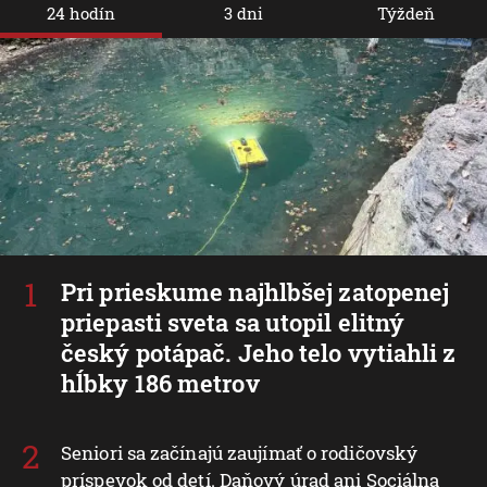
24 hodín
3 dni
Týždeň
Pri prieskume najhlbšej zatopenej
priepasti sveta sa utopil elitný
český potápač. Jeho telo vytiahli z
hĺbky 186 metrov
Seniori sa začínajú zaujímať o rodičovský
príspevok od detí. Daňový úrad ani Sociálna