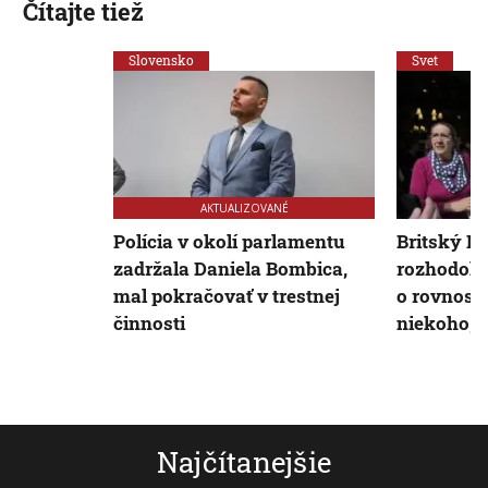
Čítajte tiež
Slovensko
Svet
AKTUALIZOVANÉ
Polícia v okolí parlamentu
Britský N
zadržala Daniela Bombica,
rozhodol 
mal pokračovať v trestnej
o rovnosti
činnosti
niekoho, k
Najčítanejšie