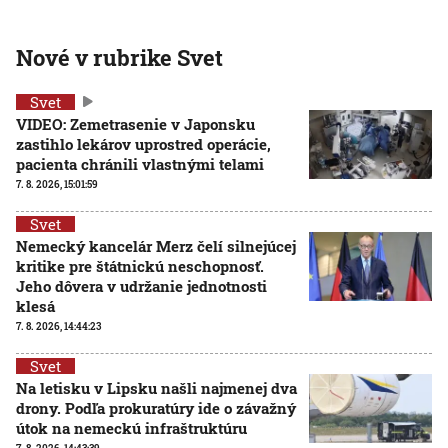
Nové v rubrike Svet
Svet
VIDEO: Zemetrasenie v Japonsku
zastihlo lekárov uprostred operácie,
pacienta chránili vlastnými telami
7. 8. 2026, 15:01:59
Svet
Nemecký kancelár Merz čelí silnejúcej
kritike pre štátnickú neschopnosť.
Jeho dôvera v udržanie jednotnosti
klesá
7. 8. 2026, 14:44:23
Svet
Na letisku v Lipsku našli najmenej dva
drony. Podľa prokuratúry ide o závažný
útok na nemeckú infraštruktúru