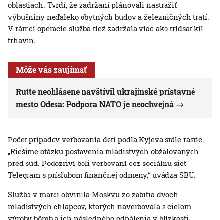
oblastiach. Tvrdí, že zadržaní plánovali nastražiť
výbušniny neďaleko obytných budov a železničných tratí.
V rámci operácie služba tiež zadržala viac ako tridsať kíl
trhavín.
Môže vás zaujímať
Rutte neohlásene navštívil ukrajinské prístavné
mesto Odesa: Podpora NATO je neochvejná
Počet prípadov verbovania detí podľa Kyjeva stále rastie.
„Riešime otázku postavenia mladistvých obžalovaných
pred súd. Podozriví boli verbovaní cez sociálnu sieť
Telegram s prísľubom finančnej odmeny,“ uvádza SBU.
Služba v marci obvinila Moskvu zo zabitia dvoch
mladistvých chlapcov, ktorých naverbovala s cieľom
výroby bômb a ich následného odpálenia v blízkosti