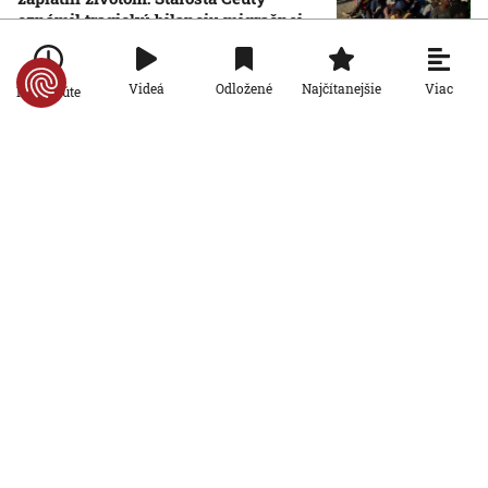
oznámil tragickú bilanciu migračnej
krízy
6. 8. 2026, 16:16:47
Viac
Videá
Odložené
Najčítanejšie
Po minúte
Svet
Žena v Taliansku omylom vyhodila
žreb s výhrou milión eur. Smetiari ho
hľadali dva dni
6. 8. 2026, 15:49:55
Svet
VIDEO: Britka Betty prekonala svetový
rekord. V 97 rokoch sa stala najstaršou
ženou, ktorá kráčala po krídle lietadla
6. 8. 2026, 15:40:24
Svet
V ukrajinskej armáde slúži takmer 16-
tisíc zahraničných dobrovoľníkov
6. 8. 2026, 14:26:05
Svet