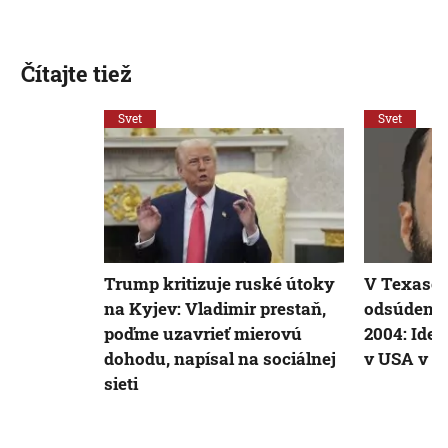
Čítajte tiež
Svet
Svet
Trump kritizuje ruské útoky
V Texase 
na Kyjev: Vladimir prestaň,
odsúdenéh
poďme uzavrieť mierovú
2004: Ide 
dohodu, napísal na sociálnej
v USA v t
sieti