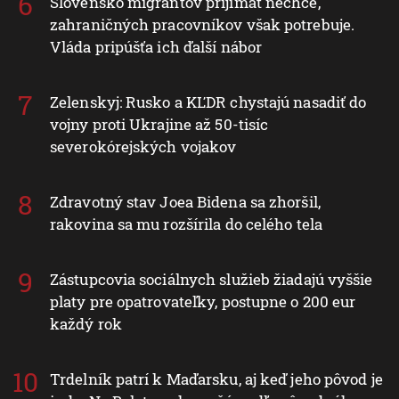
Slovensko migrantov prijímať nechce,
zahraničných pracovníkov však potrebuje.
Vláda pripúšťa ich ďalší nábor
Zelenskyj: Rusko a KĽDR chystajú nasadiť do
vojny proti Ukrajine až 50-tisíc
severokórejských vojakov
Zdravotný stav Joea Bidena sa zhoršil,
rakovina sa mu rozšírila do celého tela
Zástupcovia sociálnych služieb žiadajú vyššie
platy pre opatrovateľky, postupne o 200 eur
každý rok
Trdelník patrí k Maďarsku, aj keď jeho pôvod je