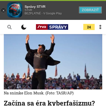
Správy STVR
ZOBRAZIŤ
STVR
BEZPLATNÉ - V Google Play
24
Na snímke Elon Musk.
(Foto: TASR/AP)
Začína sa éra kyberfašizmu?