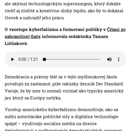
ale akýmsi technologickým supermozgom, ktorý dokáže
riešiť aj zložité a kreatívne úlohy lepšie, ako by to dokázal
človek a nahradiť jeho prácu.
O vzostupe kyberfašizmu a formovaní politiky v
Čítaní zo
zahraničnej tlače
informovala redaktorka Tamara
Lištiaková:
Demokracia a právny štát sa v tejto myšlienkovej škole
považujú za zastarané, píše rakúsky denník Der Standard.
Varuje, že by sme to nemali vnímať ako typicky americký
jav, ktorý sa Európy netýka.
Vzostup amerického kyberfašizmu demonštruje, ako sa
môžu autoritárske politické sily a digitálne technológie
spájať – využívajú sociálne médiá na šírenie
dezinformácií a podkopávanie demokratických procesov.