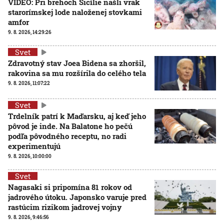
VIDEO: Pri brehoch Sicílie našli vrak
starorímskej lode naloženej stovkami
amfor
9. 8. 2026, 14:29:26
Svet
Zdravotný stav Joea Bidena sa zhoršil,
rakovina sa mu rozšírila do celého tela
9. 8. 2026, 11:07:22
Svet
Trdelník patrí k Maďarsku, aj keď jeho
pôvod je inde. Na Balatone ho pečú
podľa pôvodného receptu, no radi
experimentujú
9. 8. 2026, 10:00:00
Svet
Nagasaki si pripomína 81 rokov od
jadrového útoku. Japonsko varuje pred
rastúcim rizikom jadrovej vojny
9. 8. 2026, 9:46:56