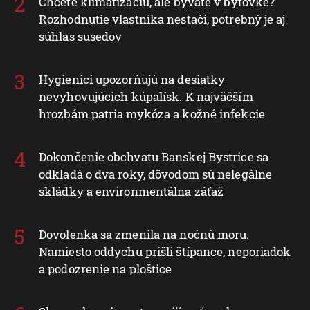
Chcete klimatizáciu, ale bývate v bytovke?
Rozhodnutie vlastníka nestačí, potrebný je aj
súhlas susedov
Hygienici upozorňujú na desiatky
nevyhovujúcich kúpalísk. K najväčším
hrozbám patria mykóza a kožné infekcie
Dokončenie obchvatu Banskej Bystrice sa
odkladá o dva roky, dôvodom sú nelegálne
skládky a environmentálna záťaž
Dovolenka sa zmenila na nočnú moru.
Namiesto oddychu prišli štípance, neporiadok
a podozrenie na ploštice