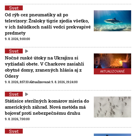
Svet
Od rýb cez pneumatiky až po
televízory: Žraloky tigrie zjedia všetko,
v ich žalúdkoch našli vedci prekvapivé
predmety
9. 8. 2026, 9:00:00
Svet
Nočné ruské útoky na Ukrajinu si
vyžiadali obete. V Charkove zasiahli
obytné domy, zranených hlásia aj z
AKTUALIZOVANÉ
Odesy
9. 8. 2026, 8:57:33
Aktualizované:
9. 8. 2026, 19:24:00
Svet
Státisíce sterilných komárov mieria do
amerických záhrad. Nová metóda má
bojovať proti nebezpečnému druhu
9. 8. 2026, 7:00:00
Svet