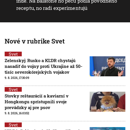
inde. Na Balatone ho pečú podľa pôvodného
receptu, no radi experimentujú
Nové v rubrike Svet
Svet
Zelenskyj: Rusko a KĽDR chystajú
nasadiť do vojny proti Ukrajine až 50-
tisíc severokórejských vojakov
9. 8. 2026, 17:30:09
Svet
Stovky reštaurácií a kaviarní v
Hongkongu sprístupnili svoje
prevádzky aj pre psov
9. 8. 2026, 16:03:52
Svet