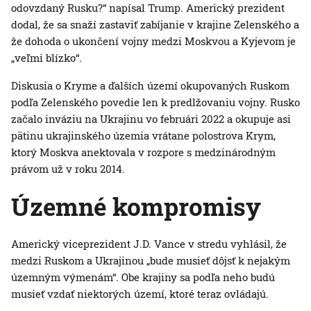
odovzdaný Rusku?“ napísal Trump. Americký prezident
dodal, že sa snaží zastaviť zabíjanie v krajine Zelenského a
že dohoda o ukončení vojny medzi Moskvou a Kyjevom je
„veľmi blízko“.
Diskusia o Kryme a ďalších území okupovaných Ruskom
podľa Zelenského povedie len k predlžovaniu vojny. Rusko
začalo inváziu na Ukrajinu vo februári 2022 a okupuje asi
pätinu ukrajinského územia vrátane polostrova Krym,
ktorý Moskva anektovala v rozpore s medzinárodným
právom už v roku 2014.
Územné kompromisy
Americký viceprezident J.D. Vance v stredu vyhlásil, že
medzi Ruskom a Ukrajinou „bude musieť dôjsť k nejakým
územným výmenám“. Obe krajiny sa podľa neho budú
musieť vzdať niektorých území, ktoré teraz ovládajú.