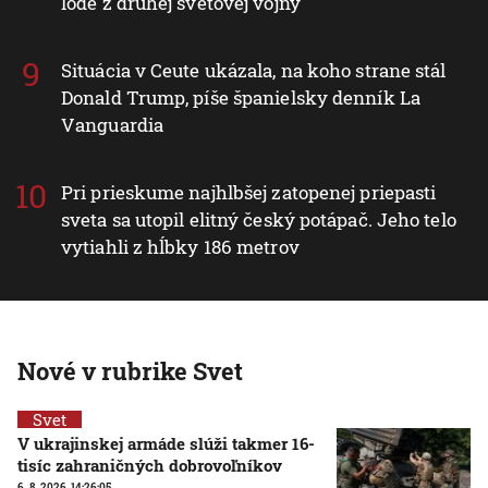
lode z druhej svetovej vojny
Situácia v Ceute ukázala, na koho strane stál
Donald Trump, píše španielsky denník La
Vanguardia
Pri prieskume najhlbšej zatopenej priepasti
sveta sa utopil elitný český potápač. Jeho telo
vytiahli z hĺbky 186 metrov
Nové v rubrike Svet
Svet
V ukrajinskej armáde slúži takmer 16-
tisíc zahraničných dobrovoľníkov
6. 8. 2026, 14:26:05