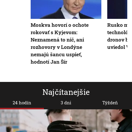
Moskva hovorí o ochote
Rusko moh
rokovať s Kyjevom:
technológ
Neznamená to nič, ani
dronov be
rozhovory v Londýne
uviedol V.
nemajú šancu uspieť,
hodnotí Jan Šír
Najčítanejšie
24 hodín
3 dni
Týždeň