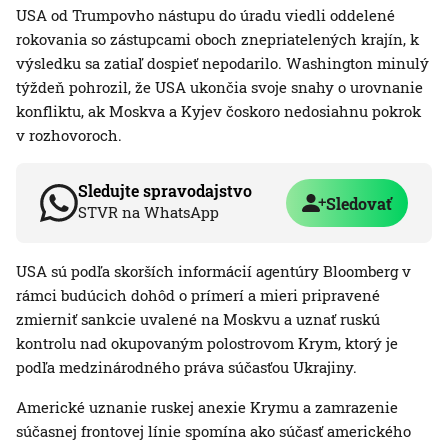
USA od Trumpovho nástupu do úradu viedli oddelené
rokovania so zástupcami oboch znepriatelených krajín, k
výsledku sa zatiaľ dospieť nepodarilo. Washington minulý
týždeň pohrozil, že USA ukončia svoje snahy o urovnanie
konfliktu, ak Moskva a Kyjev čoskoro nedosiahnu pokrok
v rozhovoroch.
Sledujte spravodajstvo
Sledovať
STVR na WhatsApp
USA sú podľa skorších informácií agentúry Bloomberg v
rámci budúcich dohôd o prímerí a mieri pripravené
zmierniť sankcie uvalené na Moskvu a uznať ruskú
kontrolu nad okupovaným polostrovom Krym, ktorý je
podľa medzinárodného práva súčasťou Ukrajiny.
Americké uznanie ruskej anexie Krymu a zamrazenie
súčasnej frontovej línie spomína ako súčasť amerického