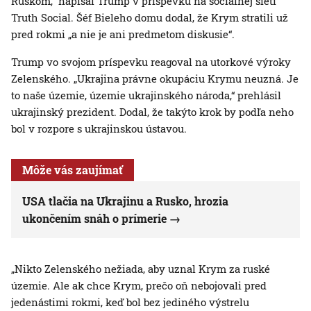
Ruskom,“ napísal Trump v príspevku na sociálnej sieti
Truth Social. Šéf Bieleho domu dodal, že Krym stratili už
pred rokmi „a nie je ani predmetom diskusie“.
Trump vo svojom príspevku reagoval na utorkové výroky
Zelenského. „Ukrajina právne okupáciu Krymu neuzná. Je
to naše územie, územie ukrajinského národa,“ prehlásil
ukrajinský prezident. Dodal, že takýto krok by podľa neho
bol v rozpore s ukrajinskou ústavou.
Môže vás zaujímať
USA tlačia na Ukrajinu a Rusko, hrozia
ukončením snáh o prímerie
„Nikto Zelenského nežiada, aby uznal Krym za ruské
územie. Ale ak chce Krym, prečo oň nebojovali pred
jedenástimi rokmi, keď bol bez jediného výstrelu