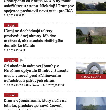
Odštiepenci od hnutia MAGA by mohli
založiť tretiu stranu. Niekdajší Trumpov
spojenec predstavil novú víziu pre USA
6. 8. 2026, 11:39:53
Svet
Ukrajine dochádzajú rakety
protivzdušnej obrany. Má dve
možnosti, ako situáciu riešiť, píše
denník Le Monde
6. 8. 2026, 10:40:29
Svet
Od zhodenia atómovej bomby v
Hirošime uplynulo 81 rokov. Starosta
mesta varoval pred zľahčovaním
AKTUALIZOVANÉ
neľudskosti jadrových zbraní
6. 8. 2026, 10:39:25
Aktualizované:
6. 8. 2026, 13:10:00
Svet
Dron s výbušninami, ktorý našli na
letisku, predstavuje novú úroveň