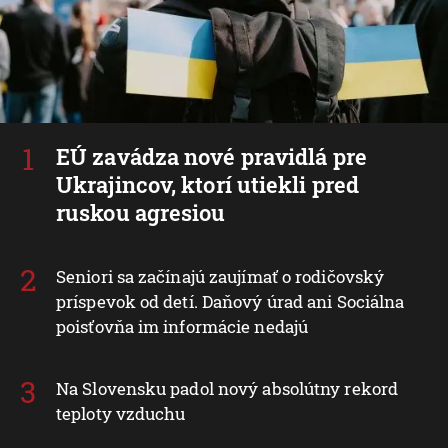
EÚ zavádza nové pravidlá pre
Ukrajincov, ktorí utiekli pred
ruskou agresiou
Seniori sa začínajú zaujímať o rodičovský
príspevok od detí. Daňový úrad ani Sociálna
poisťovňa im informácie nedajú
Na Slovensku padol nový absolútny rekord
teploty vzduchu