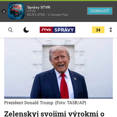
Správy STVR
ZOBRAZIŤ
STVR
BEZPLATNÉ - V Google Play
24
Prezident Donald Trump.
(Foto: TASR/AP)
Zelenskyj svojimi výrokmi o