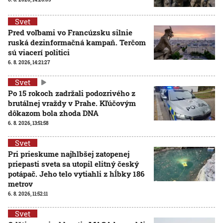
Svet
Pred voľbami vo Francúzsku silnie
ruská dezinformačná kampaň. Terčom
sú viacerí politici
6. 8. 2026, 14:21:27
Svet
Po 15 rokoch zadržali podozrivého z
brutálnej vraždy v Prahe. Kľúčovým
dôkazom bola zhoda DNA
6. 8. 2026, 13:51:58
Svet
Pri prieskume najhlbšej zatopenej
priepasti sveta sa utopil elitný český
potápač. Jeho telo vytiahli z hĺbky 186
metrov
6. 8. 2026, 11:52:11
Svet