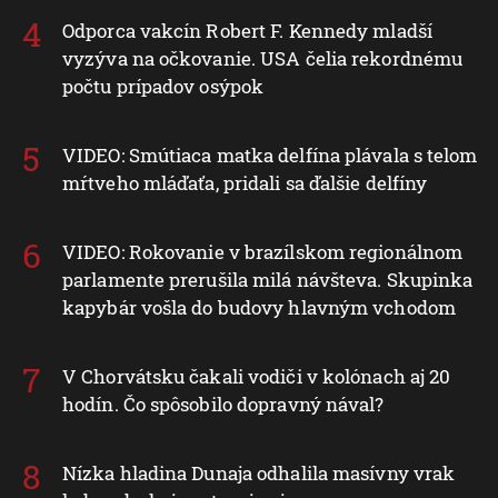
Odporca vakcín Robert F. Kennedy mladší
vyzýva na očkovanie. USA čelia rekordnému
počtu prípadov osýpok
VIDEO: Smútiaca matka delfína plávala s telom
mŕtveho mláďaťa, pridali sa ďalšie delfíny
VIDEO: Rokovanie v brazílskom regionálnom
parlamente prerušila milá návšteva. Skupinka
kapybár vošla do budovy hlavným vchodom
V Chorvátsku čakali vodiči v kolónach aj 20
hodín. Čo spôsobilo dopravný nával?
Nízka hladina Dunaja odhalila masívny vrak