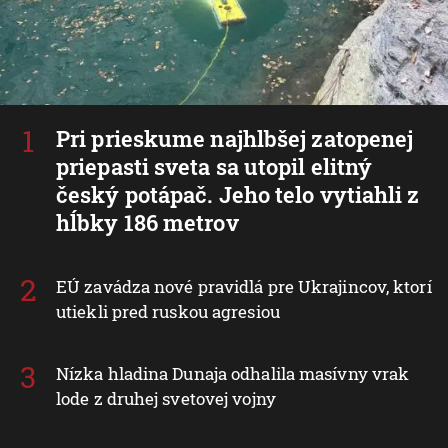
Pri prieskume najhlbšej zatopenej
priepasti sveta sa utopil elitný
český potápač. Jeho telo vytiahli z
hĺbky 186 metrov
EÚ zavádza nové pravidlá pre Ukrajincov, ktorí
utiekli pred ruskou agresiou
Nízka hladina Dunaja odhalila masívny vrak
lode z druhej svetovej vojny