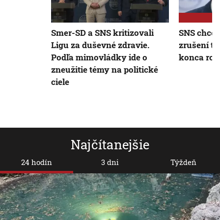
Smer-SD a SNS kritizovali
SNS chce 
Ligu za duševné zdravie.
zrušení t
Podľa mimovládky ide o
konca rok
zneužitie témy na politické
ciele
Najčítanejšie
24 hodín
3 dni
Týždeň