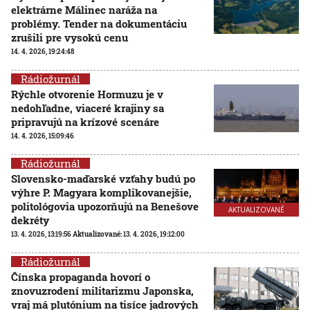
elektrárne Málinec naráža na
problémy. Tender na dokumentáciu
zrušili pre vysokú cenu
14. 4. 2026, 19:24:48
Rádiožurnál
Rýchle otvorenie Hormuzu je v
nedohľadne, viaceré krajiny sa
pripravujú na krízové scenáre
14. 4. 2026, 15:09:46
Rádiožurnál
Slovensko-maďarské vzťahy budú po
výhre P. Magyara komplikovanejšie,
politológovia upozorňujú na Benešove
AKTUALIZOVANÉ
dekréty
13. 4. 2026, 13:19:56
Aktualizované:
13. 4. 2026, 19:12:00
Rádiožurnál
Čínska propaganda hovorí o
znovuzrodení militarizmu Japonska,
vraj má plutónium na tisíce jadrových