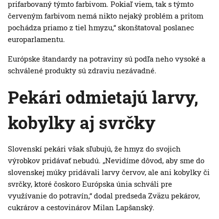
prifarbovaný týmto farbivom. Pokiaľ viem, tak s týmto
červeným farbivom nemá nikto nejaký problém a pritom
pochádza priamo z tiel hmyzu,“ skonštatoval poslanec
europarlamentu.
Európske štandardy na potraviny sú podľa neho vysoké a
schválené produkty sú zdraviu nezávadné.
Pekári odmietajú larvy,
kobylky aj svrčky
Slovenskí pekári však sľubujú, že hmyz do svojich
výrobkov pridávať nebudú. „Nevidíme dôvod, aby sme do
slovenskej múky pridávali larvy červov, ale ani kobylky či
svrčky, ktoré čoskoro Európska únia schváli pre
využívanie do potravín,“ dodal predseda Zväzu pekárov,
cukrárov a cestovinárov Milan Lapšanský.