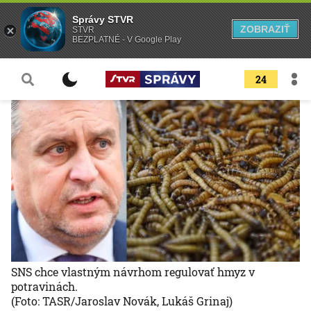
Správy STVR
ZOBRAZIŤ
STVR
BEZPLATNÉ - V Google Play
24
SNS chce vlastným návrhom regulovať hmyz v
potravinách.
(Foto: TASR/Jaroslav Novák, Lukáš Grinaj)