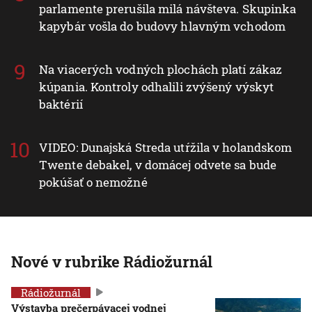
parlamente prerušila milá návšteva. Skupinka
kapybár vošla do budovy hlavným vchodom
Na viacerých vodných plochách platí zákaz
kúpania. Kontroly odhalili zvýšený výskyt
baktérií
VIDEO: Dunajská Streda utŕžila v holandskom
Twente debakel, v domácej odvete sa bude
pokúšať o nemožné
Nové v rubrike Rádiožurnál
Rádiožurnál
Výstavba prečerpávacej vodnej