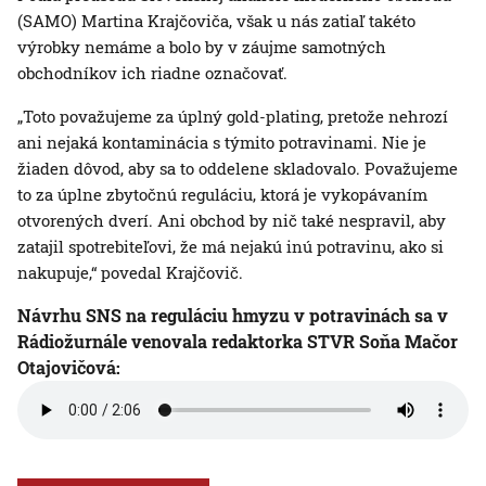
(SAMO) Martina Krajčoviča, však u nás zatiaľ takéto
výrobky nemáme a bolo by v záujme samotných
obchodníkov ich riadne označovať.
„Toto považujeme za úplný gold-plating, pretože nehrozí
ani nejaká kontaminácia s týmito potravinami. Nie je
žiaden dôvod, aby sa to oddelene skladovalo. Považujeme
to za úplne zbytočnú reguláciu, ktorá je vykopávaním
otvorených dverí. Ani obchod by nič také nespravil, aby
zatajil spotrebiteľovi, že má nejakú inú potravinu, ako si
nakupuje,“ povedal Krajčovič.
Návrhu SNS na reguláciu hmyzu v potravinách sa v
Rádiožurnále venovala redaktorka STVR Soňa Mačor
Otajovičová: