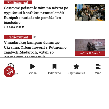
Rádiožurnál
Cestovné poistenie vám na návrat po
vypuknutí konfliktu nemusí stačiť.
Európske nariadenie pomôže len
čiastočne
4. 3. 2026, 13:52:45
Rádiožurnál
V maďarskej kampani dominuje
Ukrajina: Orbán hovoril s Putinom o
zajatých Maďaroch, vzťah so
AKTUALIZOVANÉ
Zelenským sa vyostruje
4. 3. 2026, 10:41:00
Aktualizované:
4. 3. 2026, 12:07:00
Rádiožurnál
Viac
Videá
Odložené
Najčítanejšie
Po minúte
Ukrajinská armáda posilňuje
protidronovú obranu. Dôležitú úlohu
zohrávajú siete nad cestami
AKTUALIZOVANÉ
24. 2. 2026, 12:39:30
Aktualizované:
24. 2. 2026, 14:14:00
Rádiožurnál
Dvojrýchlostná EÚ by podľa jej