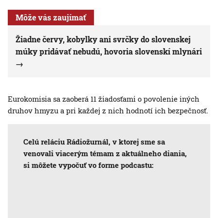
Môže vás zaujímať
Žiadne červy, kobylky ani svrčky do slovenskej
múky pridávať nebudú, hovoria slovenskí mlynári
Eurokomisia sa zaoberá 11 žiadosťami o povolenie iných
druhov hmyzu a pri každej z nich hodnotí ich bezpečnosť.
Celú reláciu Rádiožurnál, v ktorej sme sa
venovali viacerým témam z aktuálneho diania,
si môžete vypočuť vo forme podcastu: