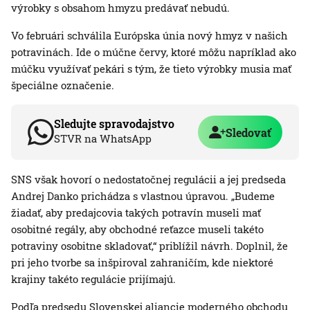
výrobky s obsahom hmyzu predávať nebudú.
Vo februári schválila Európska únia nový hmyz v našich
potravinách. Ide o múčne červy, ktoré môžu napríklad ako
múčku využívať pekári s tým, že tieto výrobky musia mať
špeciálne označenie.
Sledujte spravodajstvo
Sledovať
STVR na WhatsApp
SNS však hovorí o nedostatočnej regulácii a jej predseda
Andrej Danko prichádza s vlastnou úpravou. „Budeme
žiadať, aby predajcovia takých potravín museli mať
osobitné regály, aby obchodné reťazce museli takéto
potraviny osobitne skladovať,“ priblížil návrh. Doplnil, že
pri jeho tvorbe sa inšpiroval zahraničím, kde niektoré
krajiny takéto regulácie prijímajú.
Podľa predsedu Slovenskej aliancie moderného obchodu