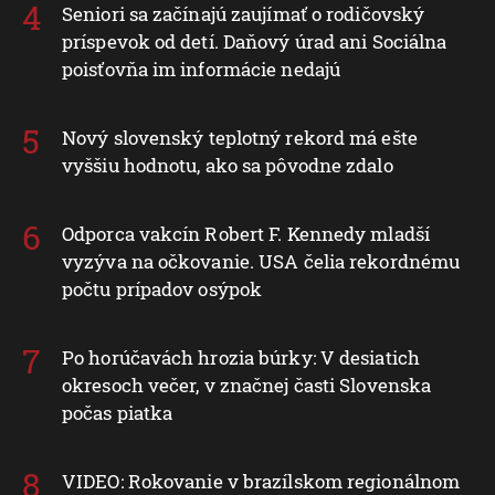
Seniori sa začínajú zaujímať o rodičovský
príspevok od detí. Daňový úrad ani Sociálna
poisťovňa im informácie nedajú
Nový slovenský teplotný rekord má ešte
vyššiu hodnotu, ako sa pôvodne zdalo
Odporca vakcín Robert F. Kennedy mladší
vyzýva na očkovanie. USA čelia rekordnému
počtu prípadov osýpok
Po horúčavách hrozia búrky: V desiatich
okresoch večer, v značnej časti Slovenska
počas piatka
VIDEO: Rokovanie v brazílskom regionálnom