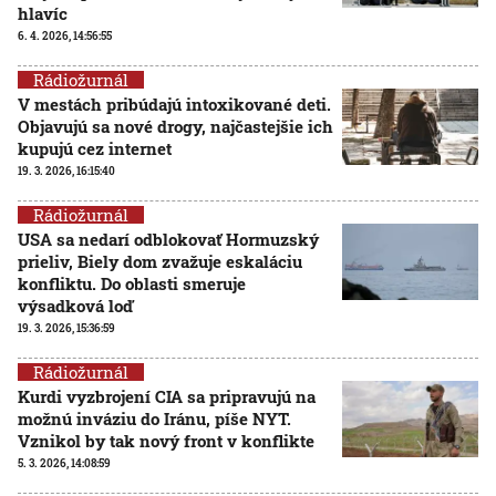
hlavíc
6. 4. 2026, 14:56:55
Rádiožurnál
V mestách pribúdajú intoxikované deti.
Objavujú sa nové drogy, najčastejšie ich
kupujú cez internet
19. 3. 2026, 16:15:40
Rádiožurnál
USA sa nedarí odblokovať Hormuzský
prieliv, Biely dom zvažuje eskaláciu
konfliktu. Do oblasti smeruje
výsadková loď
19. 3. 2026, 15:36:59
Rádiožurnál
Kurdi vyzbrojení CIA sa pripravujú na
možnú inváziu do Iránu, píše NYT.
Vznikol by tak nový front v konflikte
5. 3. 2026, 14:08:59