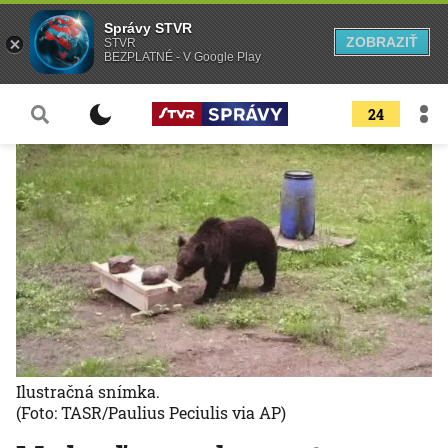
Správy STVR
ZOBRAZIŤ
STVR
BEZPLATNÉ - V Google Play
24
Ilustračná snímka.
(Foto: TASR/Paulius Peciulis via AP)