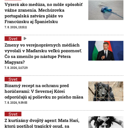
Vyzerá ako medúza, no môže spôsobiť
vážne zranenia. Mechúrovka
portugalská zatvára pláže vo
Francúzsku aj Španielsku
7. 8. 2026, 13:15:11
Svet
Zmeny vo verejnoprávnych médiách
vyvolali v Maďarsku veľkú pozornosť.
Čo sa zmenilo po nástupe Pétera
Magyara?
7. 8. 2026, 11:17:29
Svet
Bizarný recept na ochranu pred
horúčavami: V Severnej Kórei
odporúčajú aj polievku zo psieho mäsa
7. 8. 2026, 9:39:55
Svet
Z kurtizány dvojitý agent: Mata Hari,
ktorú postihol tragický osud, sa