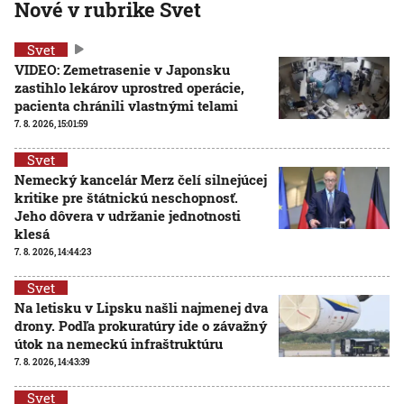
Nové v rubrike Svet
Svet
VIDEO: Zemetrasenie v Japonsku
zastihlo lekárov uprostred operácie,
pacienta chránili vlastnými telami
7. 8. 2026, 15:01:59
Svet
Nemecký kancelár Merz čelí silnejúcej
kritike pre štátnickú neschopnosť.
Jeho dôvera v udržanie jednotnosti
klesá
7. 8. 2026, 14:44:23
Svet
Na letisku v Lipsku našli najmenej dva
drony. Podľa prokuratúry ide o závažný
útok na nemeckú infraštruktúru
7. 8. 2026, 14:43:39
Svet