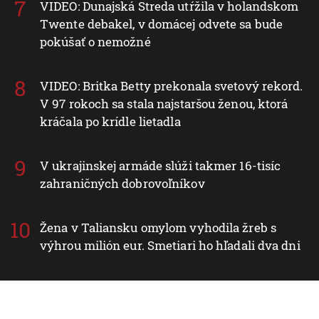
VIDEO: Dunajská Streda utŕžila v holandskom
Twente debakel, v domácej odvete sa bude
pokúšať o nemožné
VIDEO: Britka Betty prekonala svetový rekord.
V 97 rokoch sa stala najstaršou ženou, ktorá
kráčala po krídle lietadla
V ukrajinskej armáde slúži takmer 16-tisíc
zahraničných dobrovoľníkov
Žena v Taliansku omylom vyhodila žreb s
výhrou milión eur. Smetiari ho hľadali dva dni