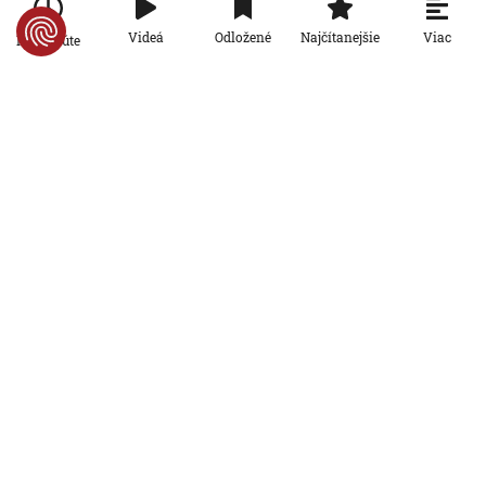
6. 8. 2026, 16:16:47
Viac
Videá
Odložené
Najčítanejšie
Po minúte
Svet
Žena v Taliansku omylom vyhodila
žreb s výhrou milión eur. Smetiari ho
hľadali dva dni
6. 8. 2026, 15:49:55
Svet
VIDEO: Britka Betty prekonala svetový
rekord. V 97 rokoch sa stala najstaršou
ženou, ktorá kráčala po krídle lietadla
6. 8. 2026, 15:40:24
Svet
V ukrajinskej armáde slúži takmer 16-
tisíc zahraničných dobrovoľníkov
6. 8. 2026, 14:26:05
Svet
Pred voľbami vo Francúzsku silnie
ruská dezinformačná kampaň. Terčom