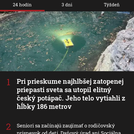
24 hodín
3 dni
Týždeň
Pri prieskume najhlbšej zatopenej
priepasti sveta sa utopil elitný
český potápač. Jeho telo vytiahli z
hĺbky 186 metrov
Seniori sa začínajú zaujímať o rodičovský
príspevok od detí. Daňový úrad ani Sociálna