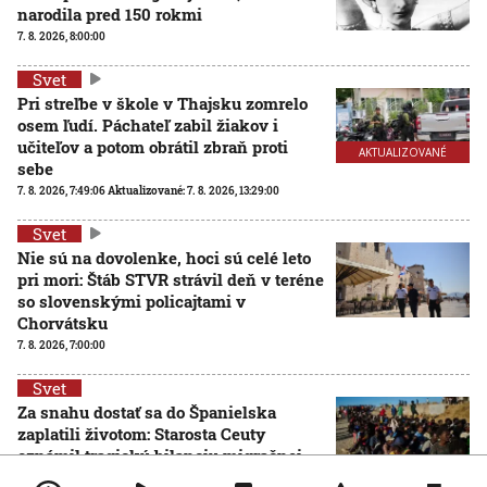
narodila pred 150 rokmi
7. 8. 2026, 8:00:00
Svet
Pri streľbe v škole v Thajsku zomrelo
osem ľudí. Páchateľ zabil žiakov i
učiteľov a potom obrátil zbraň proti
AKTUALIZOVANÉ
sebe
7. 8. 2026, 7:49:06
Aktualizované:
7. 8. 2026, 13:29:00
Svet
Nie sú na dovolenke, hoci sú celé leto
pri mori: Štáb STVR strávil deň v teréne
so slovenskými policajtami v
Chorvátsku
7. 8. 2026, 7:00:00
Svet
Za snahu dostať sa do Španielska
zaplatili životom: Starosta Ceuty
oznámil tragickú bilanciu migračnej
krízy