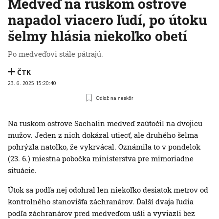
Medveď na ruskom ostrove
napadol viacero ľudí, po útoku
šelmy hlásia niekoľko obetí
Po medveďovi stále pátrajú.
ČTK
23. 6. 2025 15:20:40
Odlož na neskôr
Na ruskom ostrove Sachalin medveď zaútočil na dvojicu
mužov. Jeden z nich dokázal utiecť, ale druhého šelma
pohrýzla natoľko, že vykrvácal. Oznámila to v pondelok
(23. 6.) miestna pobočka ministerstva pre mimoriadne
situácie.
Útok sa podľa nej odohral len niekoľko desiatok metrov od
kontrolného stanovišťa záchranárov. Ďalší dvaja ľudia
podľa záchranárov pred medveďom ušli a vyviazli bez