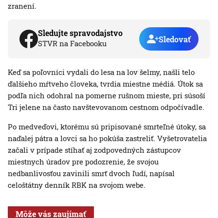
zranení.
Sledujte spravodajstvo
Sledovať
STVR na Facebooku
Keď sa poľovníci vydali do lesa na lov šelmy, našli telo
ďalšieho mŕtveho človeka, tvrdia miestne médiá. Útok sa
podľa nich odohral na pomerne rušnom mieste, pri súsoší
Tri jelene na často navštevovanom cestnom odpočívadle.
Po medveďovi, ktorému sú pripisované smrteľné útoky, sa
naďalej pátra a lovci sa ho pokúša zastreliť. Vyšetrovatelia
začali v prípade stíhať aj zodpovedných zástupcov
miestnych úradov pre podozrenie, že svojou
nedbanlivosťou zavinili smrť dvoch ľudí, napísal
celoštátny denník RBK na svojom webe.
Môže vás zaujímať