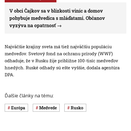
V obci Čajkov sa v blízkosti viníc a domov
pohybuje medvedica s mláďatami. Občanov
vyzýva na opatrnosť
Najväčšie krajiny sveta má tiež najväčšiu populáciu
medveďov. Svetový fond na ochranu prírody (WWF)
odhaduje, že v Rusku žije približne 100-tisíc medveďov
hnedých. Ruské odhady sú ešte vyššie, dodala agentúra
DPA.
Ďalšie články na tému:
Európa
medvede
Rusko