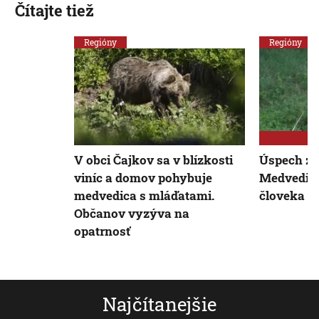
Čítajte tiež
Regióny
Regióny
V obci Čajkov sa v blízkosti
Úspech zá
viníc a domov pohybuje
Medvedicu
medvedica s mláďatami.
človeka v 
Občanov vyzýva na
opatrnosť
Najčítanejšie