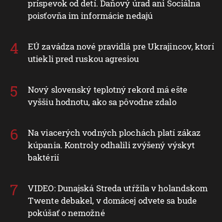
príspevok od detí. Daňový úrad ani Sociálna
poisťovňa im informácie nedajú
EÚ zavádza nové pravidlá pre Ukrajincov, ktorí
utiekli pred ruskou agresiou
Nový slovenský teplotný rekord má ešte
vyššiu hodnotu, ako sa pôvodne zdalo
Na viacerých vodných plochách platí zákaz
kúpania. Kontroly odhalili zvýšený výskyt
baktérií
VIDEO: Dunajská Streda utŕžila v holandskom
Twente debakel, v domácej odvete sa bude
pokúšať o nemožné