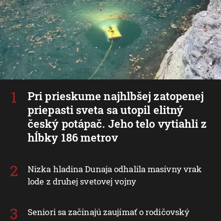
Pri prieskume najhlbšej zatopenej
priepasti sveta sa utopil elitný
český potápač. Jeho telo vytiahli z
hĺbky 186 metrov
Nízka hladina Dunaja odhalila masívny vrak
lode z druhej svetovej vojny
Seniori sa začínajú zaujímať o rodičovský