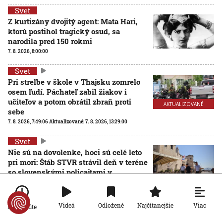
Svet
Z kurtizány dvojitý agent: Mata Hari,
ktorú postihol tragický osud, sa
narodila pred 150 rokmi
7. 8. 2026, 8:00:00
Svet
Pri streľbe v škole v Thajsku zomrelo
osem ľudí. Páchateľ zabil žiakov i
učiteľov a potom obrátil zbraň proti
AKTUALIZOVANÉ
sebe
7. 8. 2026, 7:49:06
Aktualizované:
7. 8. 2026, 13:29:00
Svet
Nie sú na dovolenke, hoci sú celé leto
pri mori: Štáb STVR strávil deň v teréne
so slovenskými policajtami v
Chorvátsku
7. 8. 2026, 7:00:00
Viac
Videá
Odložené
Najčítanejšie
Po minúte
Svet