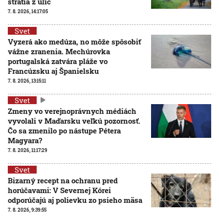
stratia z ulíc
7. 8. 2026, 14:17:05
Svet
Vyzerá ako medúza, no môže spôsobiť
vážne zranenia. Mechúrovka
portugalská zatvára pláže vo
Francúzsku aj Španielsku
7. 8. 2026, 13:15:11
Svet
Zmeny vo verejnoprávnych médiách
vyvolali v Maďarsku veľkú pozornosť.
Čo sa zmenilo po nástupe Pétera
Magyara?
7. 8. 2026, 11:17:29
Svet
Bizarný recept na ochranu pred
horúčavami: V Severnej Kórei
odporúčajú aj polievku zo psieho mäsa
7. 8. 2026, 9:39:55