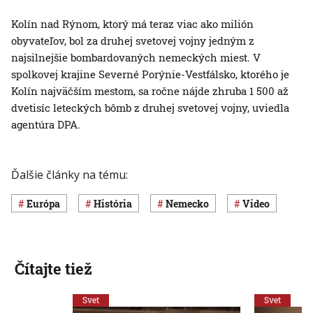
Kolín nad Rýnom, ktorý má teraz viac ako milión
obyvateľov, bol za druhej svetovej vojny jedným z
najsilnejšie bombardovaných nemeckých miest. V
spolkovej krajine Severné Porýnie-Vestfálsko, ktorého je
Kolín najväčším mestom, sa ročne nájde zhruba 1 500 až
dvetisíc leteckých bômb z druhej svetovej vojny, uviedla
agentúra DPA.
Ďalšie články na tému:
Európa
história
Nemecko
Video
Čítajte tiež
Svet
Svet