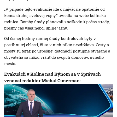
„V prípade tejto evakuácie ide o najväčšie opatrenie od
konca druhej svetovej vojny,“ uviedla na webe kolínska
radnica. Bomby úrady plánovali zneškodniť počas stredy,
presný čas však nebol úplne jasný.
Od ôsmej hodiny rannej úrady kontrolovali byty v
postihnutej oblasti, či sa v nich nikto nezdržiava. Cesty a
mosty sú teraz po úspešnej detonácii postupne otvárané a
obyvatelia sa môžu vrátiť do svojich domovov, uviedlo
mesto.
Evakuácii v Kolíne nad Rýnom sa
v Správach
venoval redaktor Michal Cimerman: