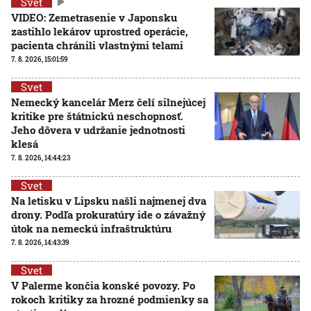
Svet
VIDEO: Zemetrasenie v Japonsku
zastihlo lekárov uprostred operácie,
pacienta chránili vlastnými telami
7. 8. 2026, 15:01:59
Svet
Nemecký kancelár Merz čelí silnejúcej
kritike pre štátnickú neschopnosť.
Jeho dôvera v udržanie jednotnosti
klesá
7. 8. 2026, 14:44:23
Svet
Na letisku v Lipsku našli najmenej dva
drony. Podľa prokuratúry ide o závažný
útok na nemeckú infraštruktúru
7. 8. 2026, 14:43:39
Svet
V Palerme končia konské povozy. Po
rokoch kritiky za hrozné podmienky sa