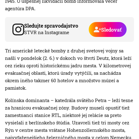
1945. O úspešnej likvidácii bômb informovala večer
agentúra DPA.
Sledujte spravodajstvo
Sledovať
STVR na Instagrame
Tri americké letecké bomby z druhej svetovej vojny sa
našli v pondelok (2. 6.) v dokoch vo štvrti Deutz, ktorá leží
cez rieku oproti historickému jadru mesta. V kilometrovej
evakuačnej oblasti, ktorú úrady vytýčili, sa nachádza
okrem iného takmer 60 hotelov a množstvo múzeí a
pamiatok.
Kolínska dominanta – katedrála svätého Petra – leží tesne
za hranicou evakuačnej zóny. Budovy museli opustiť tiež
zamestnanci stanice RTL, niektoré jej relácie sa preto
vysielali z berlínskeho štúdia. Uzavreli tiež tri mosty cez
Rýn v centre mesta vrátane Hohenzollernského mosta,
najvyťaženejšieho železničného mosta v celom Nemecku.