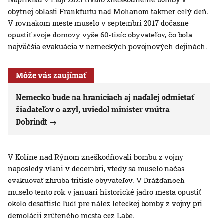
obytnej oblasti Frankfurtu nad Mohanom takmer celý deň.
V rovnakom meste muselo v septembri 2017 dočasne
opustiť svoje domovy vyše 60-tisíc obyvateľov, čo bola
najväčšia evakuácia v nemeckých povojnových dejinách.
Môže vás zaujímať
Nemecko bude na hraniciach aj naďalej odmietať
žiadateľov o azyl, uviedol minister vnútra
Dobrindt
V Kolíne nad Rýnom zneškodňovali bombu z vojny
naposledy vlani v decembri, vtedy sa muselo načas
evakuovať zhruba tritisíc obyvateľov. V Drážďanoch
muselo tento rok v januári historické jadro mesta opustiť
okolo desaťtisíc ľudí pre nález leteckej bomby z vojny pri
demolácii zrúteného mosta cez Labe.