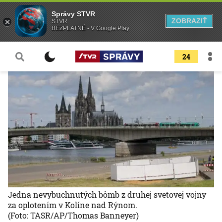
Správy STVR
ZOBRAZIŤ
STVR
BEZPLATNÉ - V Google Play
24
Jedna nevybuchnutých bômb z druhej svetovej vojny
za oplotením v Kolíne nad Rýnom.
(Foto: TASR/AP/Thomas Banneyer)