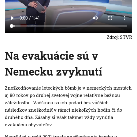
Zdroj: STVR
Na evakuácie sú v
Nemecku zvyknutí
Zneškodňovanie leteckých bômb je v nemeckých mestách
aj 80 rokov po druhej svetovej vojne relatívne bežnou
záležitosťou. Väčšinou sa ich podarí bez väčších
následkov zneškodniť v rámci niekoľkých hodín či do
druhého dňa. Zásahy si však takmer vždy vynútia
evakuáciu obyvateľov.
Napríklad v máji 2021 trvalo zneškodnenie bomby v