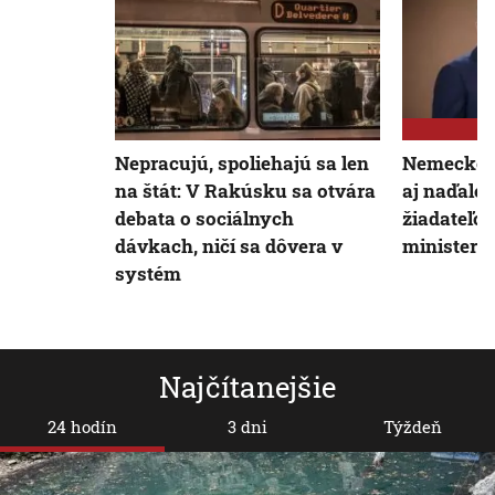
Nepracujú, spoliehajú sa len
Nemecko b
na štát: V Rakúsku sa otvára
aj naďalej
debata o sociálnych
žiadateľov
dávkach, ničí sa dôvera v
minister v
systém
Najčítanejšie
24 hodín
3 dni
Týždeň