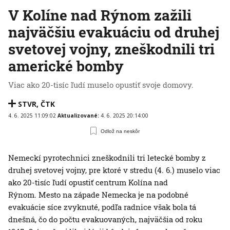
V Kolíne nad Rýnom zažili
najväčšiu evakuáciu od druhej
svetovej vojny, zneškodnili tri
americké bomby
Viac ako 20-tisíc ľudí muselo opustiť svoje domovy.
STVR
,
ČTK
4. 6. 2025 11:09:02
Aktualizované:
4. 6. 2025 20:14:00
Odlož na neskôr
Nemeckí pyrotechnici zneškodnili tri letecké bomby z
druhej svetovej vojny, pre ktoré v stredu (4. 6.) muselo viac
ako 20-tisíc ľudí opustiť centrum Kolína nad
Rýnom. Mesto na západe Nemecka je na podobné
evakuácie síce zvyknuté, podľa radnice však bola tá
dnešná, čo do počtu evakuovaných, najväčšia od roku