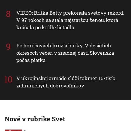
VIDEO: Britka Betty prekonala svetový rekord.
V 97 rokoch sa stala najstaršou ženou, ktorá
kráčala po krídle lietadla
Po horúčavách hrozia búrky: V desiatich
okresoch večer, v značnej časti Slovenska
počas piatka
V ukrajinskej armáde slúži takmer 16-tisíc
zahraničných dobrovoľníkov
Nové v rubrike Svet