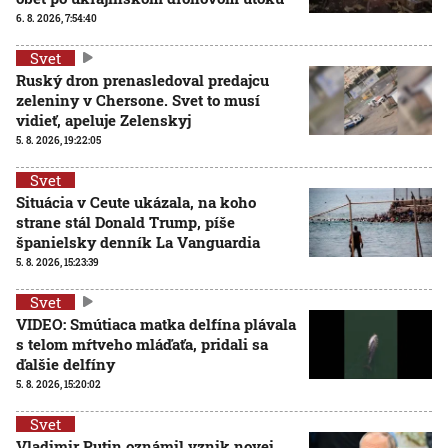
6. 8. 2026, 7:54:40
Svet
Ruský dron prenasledoval predajcu
zeleniny v Chersone. Svet to musí
vidieť, apeluje Zelenskyj
5. 8. 2026, 19:22:05
Svet
Situácia v Ceute ukázala, na koho
strane stál Donald Trump, píše
španielsky denník La Vanguardia
5. 8. 2026, 15:23:39
Svet
VIDEO: Smútiaca matka delfína plávala
s telom mŕtveho mláďaťa, pridali sa
ďalšie delfíny
5. 8. 2026, 15:20:02
Svet
Vladimir Putin oznámil vznik novej