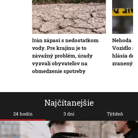
Irán zápasí s nedostatkom
Nehoda au
vody. Pre krajinu je to
Vozidlo sa
závažný problém, úrady
hlásia des
vyzvali obyvateľov na
zranenýc
obmedzenie spotreby
Najčítanejšie
24 hodín
3 dni
Týždeň