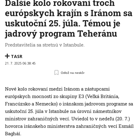
Ďalšie kolo rokovaní troch
európskych krajín s Iránom sa
uskutoční 25. júla. Témou je
jadrový program Teheránu
Predstavitelia sa stretnú v Istanbule.
TASR
21. 7. 2025 06:38:45
Odlož na neskôr
Nové kolo rokovaní medzi Iránom a zástupcami
európskych mocností zo skupiny E3 (Veľká Británia,
Francúzsko a Nemecko) o iránskom jadrovom programe sa
uskutoční 25. júla v Istanbule na úrovni námestníkov
ministrov zahraničných vecí. Uviedol to v nedeľu (20. 7.)
hovorca iránskeho ministerstva zahraničných vecí Esmáíl
Bagháí.