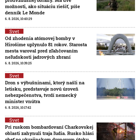
možnosti, ako situáciu riešiť, píše
denník Le Monde
6. 8. 2026, 10:40:29
Svet
Od zhodenia atómovej bomby v
Hirošime uplynulo 81 rokov. Starosta
mesta varoval pred zľahčovaním
neľudskosti jadrových zbraní
6. 8. 2026, 10:39:25
Svet
Dron s výbušninami, ktorý našli na
letisku, predstavuje novú úroveň
nebezpečenstva, tvrdí nemecký
minister vnútra
6. 8. 2026, 10:17:42
Svet
Pri ruskom bombardovaní Charkovskej
oblasti zahynuli traja ľudia. Rusko hlási
obeť po ukrajinskom dronovom útoku