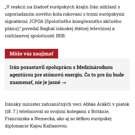
„V reakcii na žiadosť európskych krajín Irán súhlasil s
usporiadaním nového kola rokovaní s tromi európskymi
signatármi JCPOA (Spoločného komplexného akčného
plánu),“ povedal Bagháí iránskej štátnej televíznej a
rozhlasovej spoločnosti IRIB.
Môže vás zaujímať
Irán pozastavil spoluprácu s Medzinárodnou
agentúrou pre atómovú energiu. Čo to pre ňu bude
znamenať, nie je jasné
Iránsky minister zahraničných vecí Abbás Arákčí v piatok
(18. 7.) telefonoval so svojimi kolegami z Británie,
Francúzska a Nemecka, ako aj so šéfkou európskej
diplomacie Kajou Kallasovou.