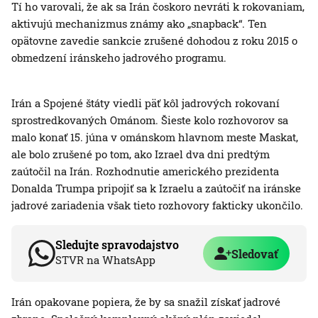
Tí ho varovali, že ak sa Irán čoskoro nevráti k rokovaniam,
aktivujú mechanizmus známy ako „snapback“. Ten
opätovne zavedie sankcie zrušené dohodou z roku 2015 o
obmedzení iránskeho jadrového programu.
Irán a Spojené štáty viedli päť kôl jadrových rokovaní
sprostredkovaných Ománom. Šieste kolo rozhovorov sa
malo konať 15. júna v ománskom hlavnom meste Maskat,
ale bolo zrušené po tom, ako Izrael dva dni predtým
zaútočil na Irán. Rozhodnutie amerického prezidenta
Donalda Trumpa pripojiť sa k Izraelu a zaútočiť na iránske
jadrové zariadenia však tieto rozhovory fakticky ukončilo.
Sledujte spravodajstvo
Sledovať
STVR na WhatsApp
Irán opakovane popiera, že by sa snažil získať jadrové