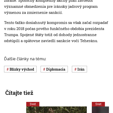
zbrane. Spoločný komplexný akčný plán zaviedol
významné obmedzenia pre iránsky jadrový program
výmenou za zmiernenie sankcií.
Tento ťažko dosiahnutý kompromis sa však začal rozpadať
v roku 2018 počas prvého funkčného obdobia prezidenta
Trumpa. Spojené štáty totiž od dohody jednostranne
odstúpili a opätovne zaviedli sankcie voči Teheránu.
Ďalšie články na tému:
Blízky východ
diplomacia
Irán
Čítajte tiež
Svet
Svet