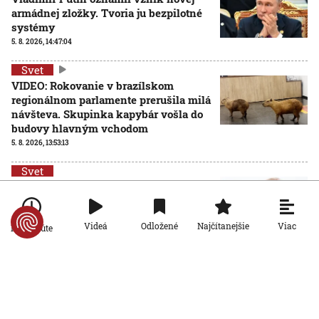
armádnej zložky. Tvoria ju bezpilotné
systémy
5. 8. 2026, 14:47:04
Svet
VIDEO: Rokovanie v brazílskom
regionálnom parlamente prerušila milá
návšteva. Skupinka kapybár vošla do
budovy hlavným vchodom
5. 8. 2026, 13:53:13
Svet
Washington Post: Trumpova rétorika už
svetových lídrov nevzrušuje. Jeho
vyhrážky a ultimáta zostávajú
Viac
Videá
Odložené
Najčítanejšie
Po minúte
nenaplnené
5. 8. 2026, 12:48:50