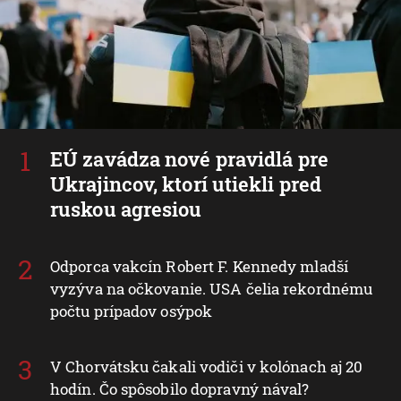
EÚ zavádza nové pravidlá pre
Ukrajincov, ktorí utiekli pred
ruskou agresiou
Odporca vakcín Robert F. Kennedy mladší
vyzýva na očkovanie. USA čelia rekordnému
počtu prípadov osýpok
V Chorvátsku čakali vodiči v kolónach aj 20
hodín. Čo spôsobilo dopravný nával?