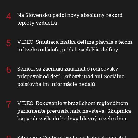
Na Slovensku padol nový absolútny rekord
teploty vzduchu
VIDEO: Smútiaca matka delfína plávala s telom
mŕtveho mláďaťa, pridali sa ďalšie delfíny
Seniori sa začínajú zaujímať o rodičovský
príspevok od detí. Daňový úrad ani Sociálna
poisťovňa im informácie nedajú
VIDEO: Rokovanie v brazílskom regionálnom
parlamente prerušila milá návšteva. Skupinka
kapybár vošla do budovy hlavným vchodom
Situácia v Ceute ukázala, na koho strane stál