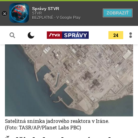
Správy STVR
ZOBRAZIŤ
STVR
BEZPLATNÉ - V Google Play
24
Satelitná snímka jadrového reaktora v Iráne.
(Foto: TASR/AP/Planet Labs PBC)