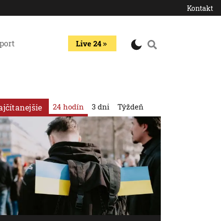
Kontakt
port
Live 24
24 hodín
3 dni
Týždeň
ajčítanejšie