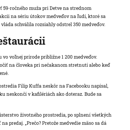
mrť 59-ročného muža pri Detve na strednom
kcii na sériu útokov medveďov na ľudí, ktoré sa
vláda schválila rozsiahly odstrel 350 medveďov.
štaurácii
u vo voľnej prírode približne 1 200 medveďov.
očiť na človeka pri nečakanom stretnutí alebo keď
ené.
ostredia Filip Kuffa neskôr na Facebooku napísal,
u neskončí v kafilériách ako doteraz. Bude sa
isterstvo životného prostredia, po splnení všetkých
 na predaj. „Prečo? Pretože medvedie mäso sa dá