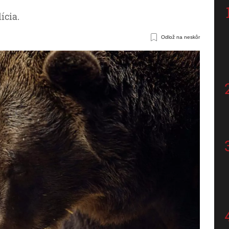
ícia.
Odlož na neskôr