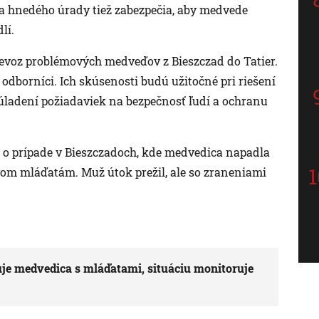
 hnedého úrady tiež zabezpečia, aby medvede
lí.
voz problémových medveďov z Bieszczad do Tatier.
d odborníci. Ich skúsenosti budú užitočné pri riešení
ladení požiadaviek na bezpečnosť ľudí a ochranu
 o prípade v Bieszczadoch, kde medvedica napadla
ej dvom mláďatám. Muž útok prežil, ale so zraneniami
je medvedica s mláďatami, situáciu monitoruje