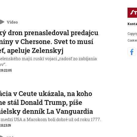
Video
Konta
ý dron prenasledoval predajcu
Copyri
niny v Chersone. Svet to musí
Cookie
eť, apeluje Zelenskyj
elenského majú ruskí vojaci „radosť zo zabíjania
ov“.
, 19:22:05
ácia v Ceute ukázala, na koho
ne stál Donald Trump, píše
ielsky denník La Vanguardia
 medzi USA a Marokom boli dobré už od roku 1777.
 15:23:39