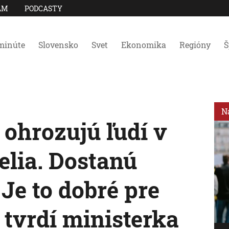
AM
PODCASTY
minúte
Slovensko
Svet
Ekonomika
Regióny
Š
N
 ohrozujú ľudí v
elia. Dostanú
 Je to dobré pre
, tvrdí ministerka