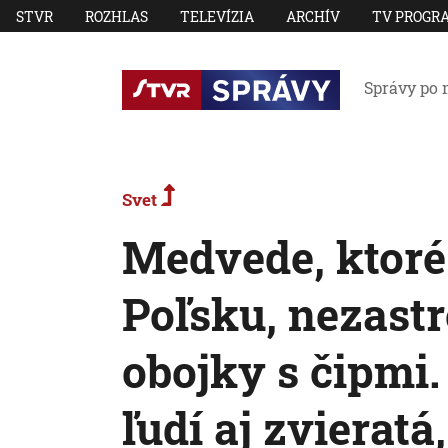
STVR
ROZHLAS
TELEVÍZIA
ARCHÍV
TV PROGR
Správy po 
Svet
Medvede, ktoré
Poľsku, nezastr
obojky s čipmi.
ľudí aj zvieratá