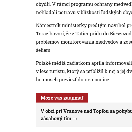
obydlí. V rámci programu ochrany medveďa
nehľadali potravu v blízkosti ľudských obyd
Námestník ministerky predtým navrhol pre
Teraz hovorí, že z Tatier prídu do Bieszcza
problémov monitorovania medveďov a zosú
šeliem.
Poľské médiá začiatkom apríla informovali
v lese turistu, ktorý sa priblížil k nej a j
ho museli previezť do nemocnice.
Môže vás zaujímať
V obci pri Vranove nad Topľou sa pohybu
zásahový tím