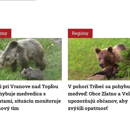
ióny
Regióny
i pri Vranove nad Topľou
V pohorí Tribeč sa pohybu
hybuje medvedica s
medveď: Obce Zlatno a Vel
tami, situáciu monitoruje
upozorňujú občanov, aby
hový tím
zvýšili opatrnosť