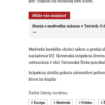
jesť,“ napísal na sociálnej sieti Kuffa.
Môže vás zaujímať
Biznis s medvedím mäsom v Tatrách: O d
Medveďa hnedého chráni zákon a predaj al
nariadenie EÚ. Slovenská inšpekcia životn
reštaurácia v obci Tatranská Štrba ponúk
Inšpekcia uložila pokutu užívateľovi poľovn
ktorá ho kúpila.
Ďalšie články na tému:
Európa
medvede
Poľsko