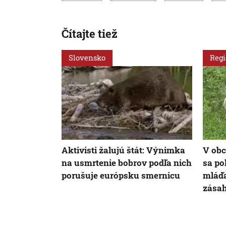
Čítajte tiež
Slovensko
Reg
Aktivisti žalujú štát: Výnimka
V obc
na usmrtenie bobrov podľa nich
sa po
porušuje európsku smernicu
mláďa
zása