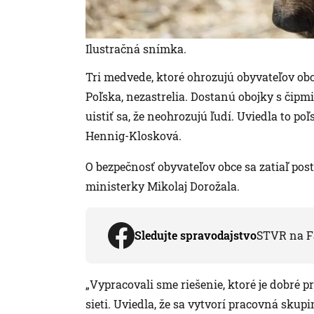
Ilustračná snímka.
Tri medvede, ktoré ohrozujú obyvateľov ob
Poľska, nezastrelia. Dostanú obojky s čipm
uistiť sa, že neohrozujú ľudí. Uviedla to p
Hennig-Klosková.
O bezpečnosť obyvateľov obce sa zatiaľ pos
ministerky Mikolaj Dorožala.
Sledujte spravodajstvo
STVR na F
„Vypracovali sme riešenie, ktoré je dobré pr
sieti. Uviedla, že sa vytvorí pracovná sku