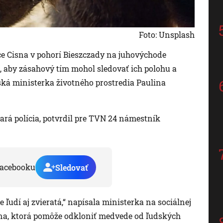
Foto: Unsplash
ce Cisna v pohorí Bieszczady na juhovýchode
i, aby zásahový tím mohol sledovať ich polohu a
oľská ministerka životného prostredia Paulina
tará polícia, potvrdil pre TVN 24 námestník
acebooku
Sledovať
e ľudí aj zvieratá,“ napísala ministerka na sociálnej
pina, ktorá pomôže odkloniť medvede od ľudských