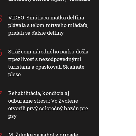
VIDEO: Smútiaca matka delfína
plávala s telom mŕtveho mláďaťa,
pridali sa ďalšie delfíny
Strážcom národného parku došla
trpezlivosť s nezodpovednými
turistami a opáskovali Skalnaté
pleso
Rehabilitácia, kondícia aj
odbúranie stresu: Vo Zvolene
otvorili prvý celoročný bazén pre
psy
M. Žilinka zasiahol v prípade