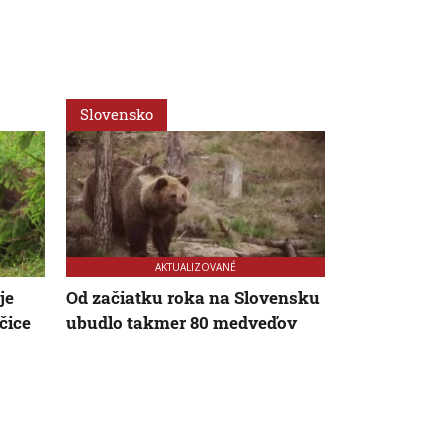
Slovensko
Svet
AKTUALIZOVANÉ
je
Od začiatku roka na Slovensku
Ruský dron 
čice
ubudlo takmer 80 medveďov
predajcu zel
Svet to musí 
Zelenskyj