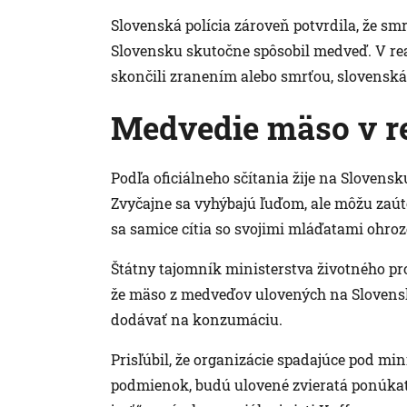
Slovenská polícia zároveň potvrdila, že s
Slovensku skutočne spôsobil medveď. V rea
skončili zranením alebo smrťou, slovenská 
Medvedie mäso v re
Podľa oficiálneho sčítania žije na Slovensk
Zvyčajne sa vyhýbajú ľuďom, ale môžu zaút
sa samice cítia so svojimi mláďatami ohroz
Štátny tajomník ministerstva životného pr
že mäso z medveďov ulovených na Slovensk
dodávať na konzumáciu.
Prisľúbil, že organizácie spadajúce pod min
podmienok, budú ulovené zvieratá ponúkať