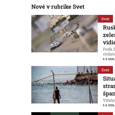
Nové v rubrike Svet
Svet
Rusk
zele
vidi
Podľa Z
civilist
5. 8. 2026
Svet
Situ
stra
špan
Vzťahy
5. 8. 2026,