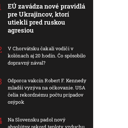
EÚ zavádza nové pravidlá
pre Ukrajincov, ktorí
utiekli pred ruskou
agresiou
V Chorvátsku čakali vodiči v
kolónach aj 20 hodín. Čo spôsobilo
dopravný nával?
Odporca vakcín Robert F. Kennedy
mladší vyzýva na očkovanie. USA
čelia rekordnému počtu prípadov
osýpok
Na Slovensku padol nový
absolútny rekord teploty vzduchu