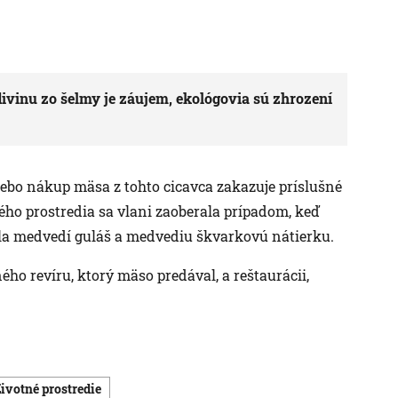
ivinu zo šelmy je záujem, ekológovia sú zhrození
ebo nákup mäsa z tohto cicavca zakazuje príslušné
ého prostredia sa vlani zaoberala prípadom, keď
ala medvedí guláš a medvediu škvarkovú nátierku.
ého revíru, ktorý mäso predával, a reštaurácii,
Životné prostredie