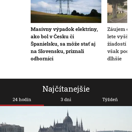
Masívny výpadok elektriny,
Záujem o k
ako bol v Česku či
lete vyšší
Španielsku, sa môže stať aj
žiadostí 
na Slovensku, priznali
však podľ
odborníci
dlhšie
Najčítanejšie
24 hodín
3 dni
Týždeň