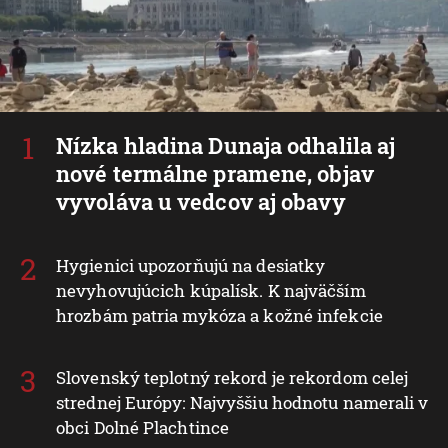
Nízka hladina Dunaja odhalila aj
nové termálne pramene, objav
vyvoláva u vedcov aj obavy
Hygienici upozorňujú na desiatky
nevyhovujúcich kúpalísk. K najväčším
hrozbám patria mykóza a kožné infekcie
Slovenský teplotný rekord je rekordom celej
strednej Európy: Najvyššiu hodnotu namerali v
obci Dolné Plachtince