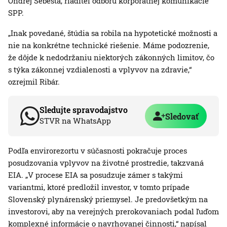
Ondrej Šebesta, riaditeľ odboru korporátnej komunikácie
SPP.
„Inak povedané, štúdia sa robila na hypotetické možnosti a
nie na konkrétne technické riešenie. Máme podozrenie,
že dôjde k nedodržaniu niektorých zákonných limitov, čo
s týka zákonnej vzdialenosti a vplyvov na zdravie,“
ozrejmil Ribár.
Sledujte spravodajstvo
Sledovať
STVR na WhatsApp
Podľa envirorezortu v súčasnosti pokračuje proces
posudzovania vplyvov na životné prostredie, takzvaná
EIA. „V procese EIA sa posudzuje zámer s takými
variantmi, ktoré predložil investor, v tomto prípade
Slovenský plynárenský priemysel. Je predovšetkým na
investorovi, aby na verejných prerokovaniach podal ľuďom
komplexné informácie o navrhovanej činnosti,“ napísal