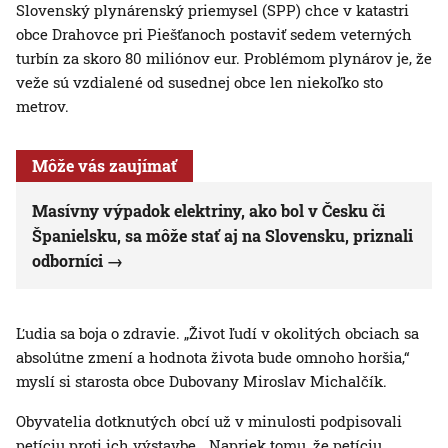
Slovenský plynárenský priemysel (SPP) chce v katastri
obce Drahovce pri Piešťanoch postaviť sedem veterných
turbín za skoro 80 miliónov eur. Problémom plynárov je, že
veže sú vzdialené od susednej obce len niekoľko sto
metrov.
Môže vás zaujímať
Masívny výpadok elektriny, ako bol v Česku či
Španielsku, sa môže stať aj na Slovensku, priznali
odborníci
Ľudia sa boja o zdravie. „Život ľudí v okolitých obciach sa
absolútne zmení a hodnota života bude omnoho horšia,“
myslí si starosta obce Dubovany Miroslav Michalčík.
Obyvatelia dotknutých obcí už v minulosti podpisovali
petíciu proti ich výstavbe. „Napriek tomu, že petíciu