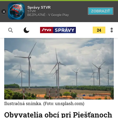
Správy STVR
ZOBRAZIŤ
STVR
BEZPLATNÉ - V Google Play
24
Ilustračná snímka.
(Foto: unsplash.com)
Obyvatelia obcí pri Piešťanoch