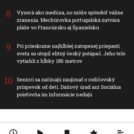
Vyzerá ako medúza, no môže spôsobiť vážne
zranenia. Mechúrovka portugalská zatvára
pláže vo Francúzsku aj Španielsku
Pri prieskume najhlbšej zatopenej priepasti
sveta sa utopil elitný český potápač. Jeho telo
vytiahli z hĺbky 186 metrov
Seniori sa začínajú zaujímať o rodičovský
príspevok od detí. Daňový úrad ani Sociálna
poisťovňa im informácie nedajú
Nové v rubrike Ekonomika