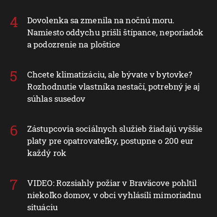
Dovolenka sa zmenila na nočnú moru.
Namiesto oddychu prišli štípance, neporiadok
a podozrenie na ploštice
Chcete klimatizáciu, ale bývate v bytovke?
Rozhodnutie vlastníka nestačí, potrebný je aj
súhlas susedov
Zástupcovia sociálnych služieb žiadajú vyššie
platy pre opatrovateľky, postupne o 200 eur
každý rok
VIDEO: Rozsiahly požiar v Braväcove pohltil
niekoľko domov, v obci vyhlásili mimoriadnu
situáciu