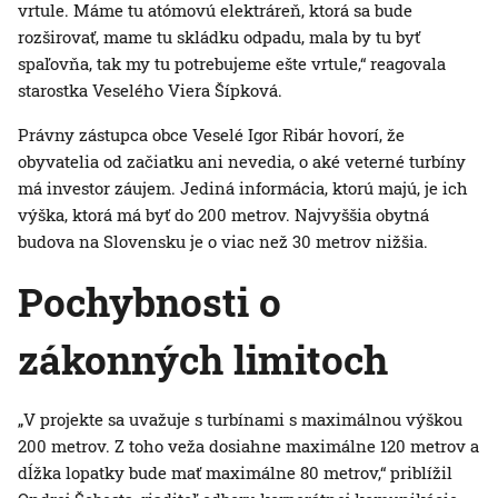
vrtule. Máme tu atómovú elektráreň, ktorá sa bude
rozširovať, mame tu skládku odpadu, mala by tu byť
spaľovňa, tak my tu potrebujeme ešte vrtule,“ reagovala
starostka Veselého Viera Šípková.
Právny zástupca obce Veselé Igor Ribár hovorí, že
obyvatelia od začiatku ani nevedia, o aké veterné turbíny
má investor záujem. Jediná informácia, ktorú majú, je ich
výška, ktorá má byť do 200 metrov. Najvyššia obytná
budova na Slovensku je o viac než 30 metrov nižšia.
Pochybnosti o
zákonných limitoch
„V projekte sa uvažuje s turbínami s maximálnou výškou
200 metrov. Z toho veža dosiahne maximálne 120 metrov a
dĺžka lopatky bude mať maximálne 80 metrov,“ priblížil