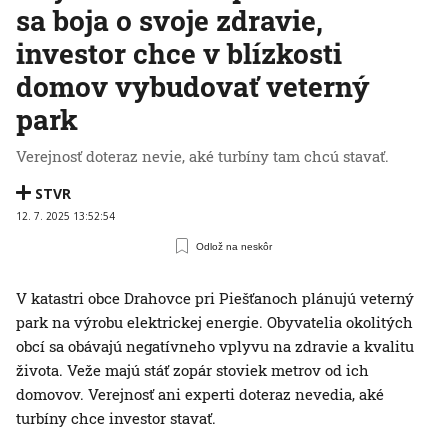
sa boja o svoje zdravie,
investor chce v blízkosti
domov vybudovať veterný
park
Verejnosť doteraz nevie, aké turbíny tam chcú stavať.
STVR
12. 7. 2025 13:52:54
Odlož na neskôr
V katastri obce Drahovce pri Piešťanoch plánujú veterný
park na výrobu elektrickej energie. Obyvatelia okolitých
obcí sa obávajú negatívneho vplyvu na zdravie a kvalitu
života. Veže majú stáť zopár stoviek metrov od ich
domovov. Verejnosť ani experti doteraz nevedia, aké
turbíny chce investor stavať.