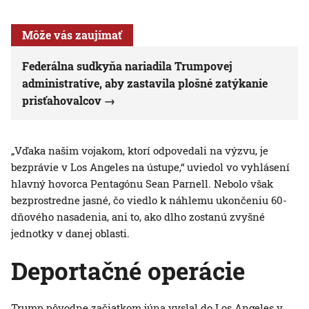
Môže vás zaujímať
Federálna sudkyňa nariadila Trumpovej
administratíve, aby zastavila plošné zatýkanie
prisťahovalcov
„Vďaka našim vojakom, ktorí odpovedali na výzvu, je
bezprávie v Los Angeles na ústupe,“ uviedol vo vyhlásení
hlavný hovorca Pentagónu Sean Parnell. Nebolo však
bezprostredne jasné, čo viedlo k náhlemu ukončeniu 60-
dňového nasadenia, ani to, ako dlho zostanú zvyšné
jednotky v danej oblasti.
Deportačné operácie
Trump pôvodne začiatkom júna vyslal do Los Angeles v