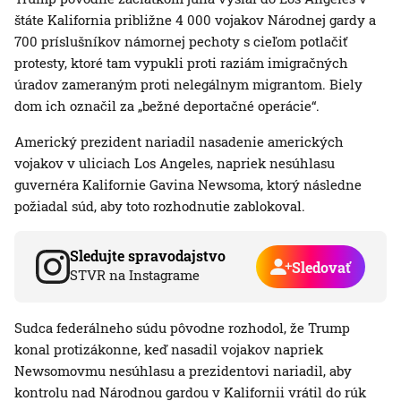
štáte Kalifornia približne 4 000 vojakov Národnej gardy a
700 príslušníkov námornej pechoty s cieľom potlačiť
protesty, ktoré tam vypukli proti raziám imigračných
úradov zameraným proti nelegálnym migrantom. Biely
dom ich označil za „bežné deportačné operácie“.
Americký prezident nariadil nasadenie amerických
vojakov v uliciach Los Angeles, napriek nesúhlasu
guvernéra Kalifornie Gavina Newsoma, ktorý následne
požiadal súd, aby toto rozhodnutie zablokoval.
Sledujte spravodajstvo
Sledovať
STVR na Instagrame
Sudca federálneho súdu pôvodne rozhodol, že Trump
konal protizákonne, keď nasadil vojakov napriek
Newsomovmu nesúhlasu a prezidentovi nariadil, aby
kontrolu nad Národnou gardou v Kalifornii vrátil do rúk