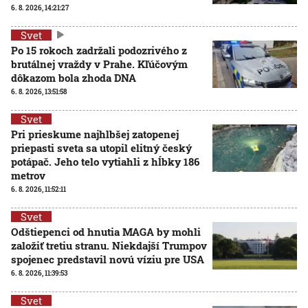
6. 8. 2026, 14:21:27
Svet
Po 15 rokoch zadržali podozrivého z
brutálnej vraždy v Prahe. Kľúčovým
dôkazom bola zhoda DNA
6. 8. 2026, 13:51:58
Svet
Pri prieskume najhlbšej zatopenej
priepasti sveta sa utopil elitný český
potápač. Jeho telo vytiahli z hĺbky 186
metrov
6. 8. 2026, 11:52:11
Svet
Odštiepenci od hnutia MAGA by mohli
založiť tretiu stranu. Niekdajší Trumpov
spojenec predstavil novú víziu pre USA
6. 8. 2026, 11:39:53
Svet