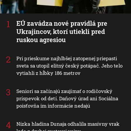
EÚ zavádza nové pravidlá pre
Ukrajincov, ktorí utiekli pred
ruskou agresiou
Pri prieskume najhlbšej zatopenej priepasti
sveta sa utopil elitný český potápač. Jeho telo
vytiahli z hĺbky 186 metrov
Seniori sa začínajú zaujímať o rodičovský
príspevok od detí. Daňový úrad ani Sociálna
poisťovňa im informácie nedajú
Nízka hladina Dunaja odhalila masívny vrak