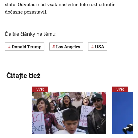
štátu. Odvolací súd však následne toto rozhodnutie
dočasne pozastavil.
Ďalšie články na tému:
Donald Trump
Los Angeles
USA
Čítajte tiež
Svet
Svet