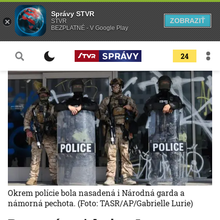
Správy STVR
ZOBRAZIŤ
STVR
BEZPLATNÉ - V Google Play
24
Okrem polície bola nasadená i Národná garda a
námorná pechota.
(Foto: TASR/AP/Gabrielle Lurie)