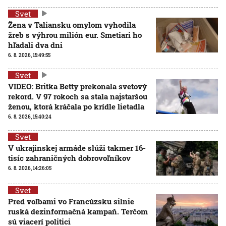
Svet
Žena v Taliansku omylom vyhodila
žreb s výhrou milión eur. Smetiari ho
hľadali dva dni
6. 8. 2026, 15:49:55
Svet
VIDEO: Britka Betty prekonala svetový
rekord. V 97 rokoch sa stala najstaršou
ženou, ktorá kráčala po krídle lietadla
6. 8. 2026, 15:40:24
Svet
V ukrajinskej armáde slúži takmer 16-
tisíc zahraničných dobrovoľníkov
6. 8. 2026, 14:26:05
Svet
Pred voľbami vo Francúzsku silnie
ruská dezinformačná kampaň. Terčom
sú viacerí politici