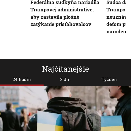
Federálna sudkyňa nariadila
Sudca dal
Trumpovej administratíve,
Trumpovm
aby zastavila plošné
neuznávan
zatýkanie prisťahovalcov
deťom pri
narodený
Najčítanejšie
24 hodín
3 dni
Týždeň