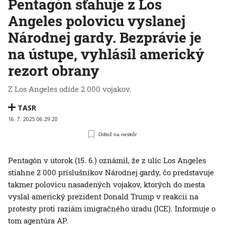
Pentagón sťahuje z Los
Angeles polovicu vyslanej
Národnej gardy. Bezprávie je
na ústupe, vyhlásil americký
rezort obrany
Z Los Angeles odíde 2 000 vojakov.
TASR
16. 7. 2025 06:29:20
Odlož na neskôr
Pentagón v utorok (15. 6.) oznámil, že z ulíc Los Angeles
stiahne 2 000 príslušníkov Národnej gardy, čo predstavuje
takmer polovicu nasadených vojakov, ktorých do mesta
vyslal americký prezident Donald Trump v reakcii na
protesty proti raziám imigračného úradu (ICE). Informuje o
tom agentúra AP.