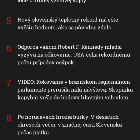
lode z druhej svetovej vojny
Nový slovenský teplotný rekord má ešte
vyššiu hodnotu, ako sa pôvodne zdalo
Odporca vakcín Robert F. Kennedy mladší
vyzýva na očkovanie. USA čelia rekordnému
počtu prípadov osýpok
VIDEO: Rokovanie v brazílskom regionálnom
parlamente prerušila milá návšteva. Skupinka
kapybár vošla do budovy hlavným vchodom
Po horúčavách hrozia búrky: V desiatich
okresoch večer, v značnej časti Slovenska
počas piatka