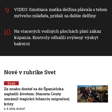
VIDEO: Smútiaca matka delfína plávala s telom
mŕtveho mláďaťa, pridali sa ďalšie delfíny
Na viacerých vodných plochách platí zákaz
kúpania. Kontroly odhalili zvýšený výskyt
baktérií
Nové v rubrike Svet
Svet
Za snahu dostať sa do Španielska
zaplatili životom: Starosta Ceuty
oznámil tragickú bilanciu migračnej
krízy
6. 8. 2026, 16:16:47