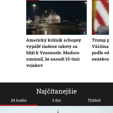
Americký krížnik schopný
Trump pre
vypáliť riadené rakety sa
Väčšina cie
blíži k Venezuele. Maduro
podľa odv
oznámil, že nasadí 15-tisíc
nezákonn
vojakov
Najčítanejšie
24 hodín
3 dni
Týždeň