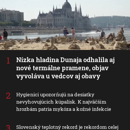
Nízka hladina Dunaja odhalila aj
nové termálne pramene, objav
vyvoláva u vedcov aj obavy
Hygienici upozorňujú na desiatky
nevyhovujúcich kúpalísk. K najväčším
hrozbám patria mykóza a kožné infekcie
Slovenský teplotný rekord je rekordom celej