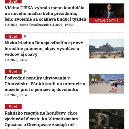
Svet
Vládna TISZA vybrala meno kandidáta
na nového maďarského prezidenta,
jeho zvolenie sa očakáva budúci týždeň
AKTUALIZOVANÉ
8. 8. 2026, 13:51:54
Aktualizované:
8. 8. 2026, 14:49:00
Svet
Nízka hladina Dunaja odhalila aj nové
termálne pramene, objav vyvoláva u
vedcov aj obavy
8. 8. 2026, 11:30:31
Svet
Podvodné ponuky ubytovania v
Chorvátsku: Pár kliknutí na internete a
môžete prísť o peniaze aj dovolenku
8. 8. 2026, 10:51:49
Svet
Rakúsko reaguje na horúčavy, chce
zjednodušiť cestu ku klimatizáciám.
Opozícia a Greenpeace žiadajú iné