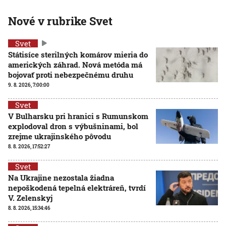
Nové v rubrike Svet
Svet
Státisíce sterilných komárov mieria do
amerických záhrad. Nová metóda má
bojovať proti nebezpečnému druhu
9. 8. 2026, 7:00:00
Svet
V Bulharsku pri hranici s Rumunskom
explodoval dron s výbušninami, bol
zrejme ukrajinského pôvodu
8. 8. 2026, 17:52:27
Svet
Na Ukrajine nezostala žiadna
nepoškodená tepelná elektráreň, tvrdí
V. Zelenskyj
8. 8. 2026, 15:34:46