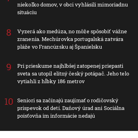
niekoľko domov, v obci vyhlásili mimoriadnu
situáciu
Vyzerá ako medúza, no môže spôsobiť vážne
zranenia. Mechúrovka portugalská zatvára
pláže vo Francúzsku aj Španielsku
Pri prieskume najhlbšej zatopenej priepasti
sveta sa utopil elitný český potápač. Jeho telo
vytiahli z hĺbky 186 metrov
Seniori sa začínajú zaujímať o rodičovský
príspevok od detí. Daňový úrad ani Sociálna
poisťovňa im informácie nedajú