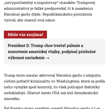
„nevypočítateľný a impulzívny“ charakter Trumpovej
administratívy je ťažké predpovedať, či k nasadeniu
Národnej gardy dôjde. Republikánskeho prezidenta
vyzval, aby zmenil svoj názor.
Môže vás zaujímať
Prezident D. Trump chce trestať pálenie a
zneuctenie americkej vlajky, podpísal príslušné
výkonné nariadenie
Trump tento mesiac aktivoval Národnú gardu s údajným
cieľom potlačiť kriminalitu vo Washingtone, ktorá sa podľa
neho vymyká spod kontroly, čo však policajné štatistiky
nedokladujú. Hlavné mesto USA má tiež demokratickú
starostku.
Šéf Bieleho domu predtým nasadil Národnú gardu v Los