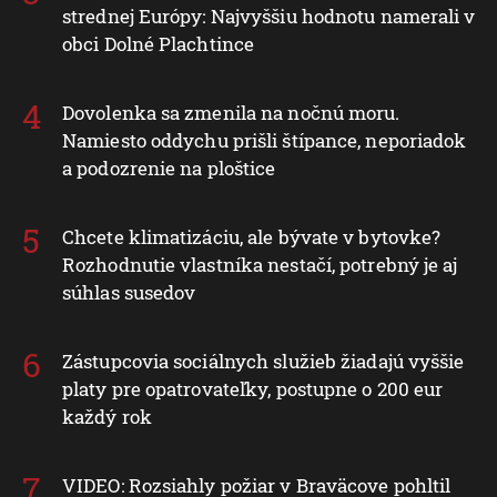
strednej Európy: Najvyššiu hodnotu namerali v
obci Dolné Plachtince
Dovolenka sa zmenila na nočnú moru.
Namiesto oddychu prišli štípance, neporiadok
a podozrenie na ploštice
Chcete klimatizáciu, ale bývate v bytovke?
Rozhodnutie vlastníka nestačí, potrebný je aj
súhlas susedov
Zástupcovia sociálnych služieb žiadajú vyššie
platy pre opatrovateľky, postupne o 200 eur
každý rok
VIDEO: Rozsiahly požiar v Braväcove pohltil