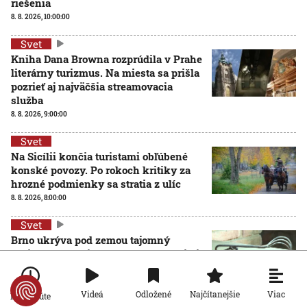
riešenia
8. 8. 2026, 10:00:00
Svet
Kniha Dana Browna rozprúdila v Prahe
literárny turizmus. Na miesta sa prišla
pozrieť aj najväčšia streamovacia
služba
8. 8. 2026, 9:00:00
Svet
Na Sicílii končia turistami obľúbené
konské povozy. Po rokoch kritiky za
hrozné podmienky sa stratia z ulíc
8. 8. 2026, 8:00:00
Svet
Brno ukrýva pod zemou tajomný
zážitkový labyrint. My sme sa doň išli
pozrieť s kamerou
8. 8. 2026, 7:00:00
Viac
Videá
Odložené
Najčítanejšie
Po minúte