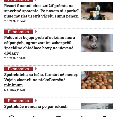
Rezort financií chce znížiť prémiu na
stavebné sporenie. Po novom si sporiteľ
bude musieť ušetriť väčšiu sumu peňazí
7. 8. 2026, 10:34:48
Ekonomika
Poľovníci bojujú proti africkému moru
ošípaných, agrorezort im zabezpečil
špeciálne chladiace boxy na ulovené
diviaky
7. 8. 2026, 6:00:00
Ekonomika
Spotrebitelia sa tešia, farmári už menej:
Vajcia zlacneli na niekoľkoročné
minimum
6. 8. 2026, 19:14:05
Ekonomika
Spotrebiče nemusia po pár rokoch
končiť na smetisku. EÚ posilňuje právo
na opravu