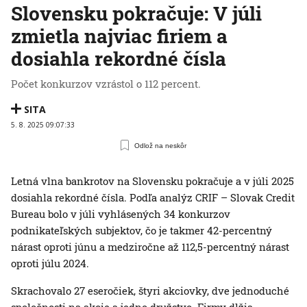
Slovensku pokračuje: V júli
zmietla najviac firiem a
dosiahla rekordné čísla
Počet konkurzov vzrástol o 112 percent.
SITA
5. 8. 2025 09:07:33
Odlož na neskôr
Letná vlna bankrotov na Slovensku pokračuje a v júli 2025
dosiahla rekordné čísla. Podľa analýz CRIF – Slovak Credit
Bureau bolo v júli vyhlásených 34 konkurzov
podnikateľských subjektov, čo je takmer 42-percentný
nárast oproti júnu a medziročne až 112,5-percentný nárast
oproti júlu 2024.
Skrachovalo 27 eseročiek, štyri akciovky, dve jednoduché