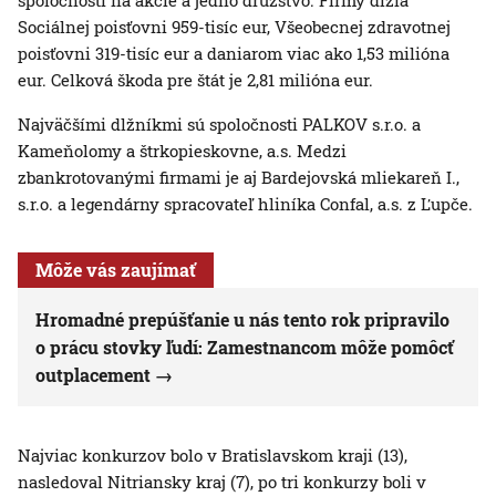
spoločnosti na akcie a jedno družstvo. Firmy dlžia
Sociálnej poisťovni 959-tisíc eur, Všeobecnej zdravotnej
poisťovni 319-tisíc eur a daniarom viac ako 1,53 milióna
eur. Celková škoda pre štát je 2,81 milióna eur.
Najväčšími dlžníkmi sú spoločnosti PALKOV s.r.o. a
Kameňolomy a štrkopieskovne, a.s. Medzi
zbankrotovanými firmami je aj Bardejovská mliekareň I.,
s.r.o. a legendárny spracovateľ hliníka Confal, a.s. z Ľupče.
Môže vás zaujímať
Hromadné prepúšťanie u nás tento rok pripravilo
o prácu stovky ľudí: Zamestnancom môže pomôcť
outplacement
Najviac konkurzov bolo v Bratislavskom kraji (13),
nasledoval Nitriansky kraj (7), po tri konkurzy boli v