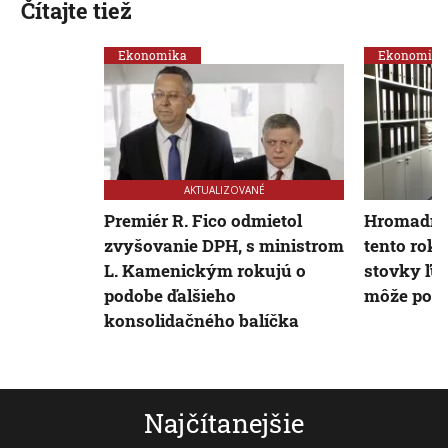
Čítajte tiež
Ekonomika
Ekonomika
AKTUALIZOVANÉ
Premiér R. Fico odmietol
Hromadné 
zvyšovanie DPH, s ministrom
tento rok 
L. Kamenickým rokujú o
stovky ľu
podobe ďalšieho
môže pom
konsolidačného balíčka
Najčítanejšie