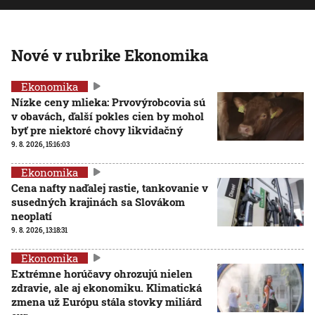
Nové v rubrike Ekonomika
Ekonomika
Nízke ceny mlieka: Prvovýrobcovia sú
v obavách, ďalší pokles cien by mohol
byť pre niektoré chovy likvidačný
9. 8. 2026, 15:16:03
Ekonomika
Cena nafty naďalej rastie, tankovanie v
susedných krajinách sa Slovákom
neoplatí
9. 8. 2026, 13:18:31
Ekonomika
Extrémne horúčavy ohrozujú nielen
zdravie, ale aj ekonomiku. Klimatická
zmena už Európu stála stovky miliárd