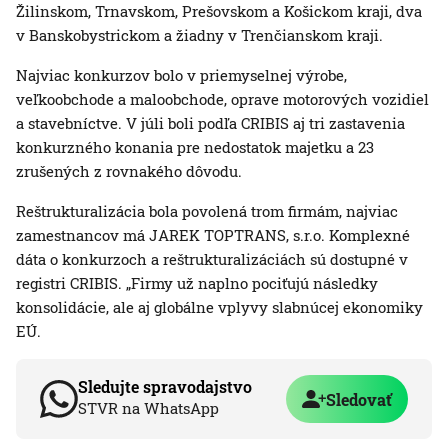
Žilinskom, Trnavskom, Prešovskom a Košickom kraji, dva
v Banskobystrickom a žiadny v Trenčianskom kraji.
Najviac konkurzov bolo v priemyselnej výrobe,
veľkoobchode a maloobchode, oprave motorových vozidiel
a stavebníctve. V júli boli podľa CRIBIS aj tri zastavenia
konkurzného konania pre nedostatok majetku a 23
zrušených z rovnakého dôvodu.
Reštrukturalizácia bola povolená trom firmám, najviac
zamestnancov má JAREK TOPTRANS, s.r.o. Komplexné
dáta o konkurzoch a reštrukturalizáciách sú dostupné v
registri CRIBIS. „Firmy už naplno pociťujú následky
konsolidácie, ale aj globálne vplyvy slabnúcej ekonomiky
EÚ.
Sledujte spravodajstvo
Sledovať
STVR na WhatsApp