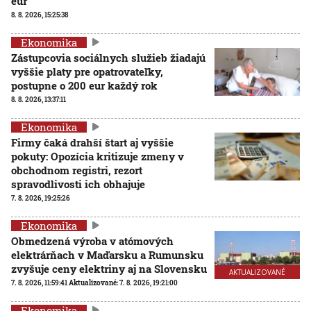
eur
8. 8. 2026, 15:25:38
Ekonomika
Zástupcovia sociálnych služieb žiadajú
vyššie platy pre opatrovateľky,
postupne o 200 eur každý rok
8. 8. 2026, 13:37:11
Ekonomika
Firmy čaká drahší štart aj vyššie
pokuty: Opozícia kritizuje zmeny v
obchodnom registri, rezort
spravodlivosti ich obhajuje
7. 8. 2026, 19:25:26
Ekonomika
Obmedzená výroba v atómových
elektrárňach v Maďarsku a Rumunsku
zvyšuje ceny elektriny aj na Slovensku
AKTUALIZOVANÉ
7. 8. 2026, 11:59:41
Aktualizované:
7. 8. 2026, 19:21:00
Ekonomika