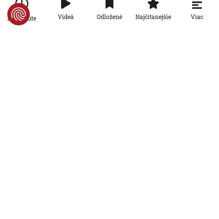
6. 8. 2026, 13:44:01
Viac
Videá
Odložené
Najčítanejšie
Po minúte
Ekonomika
Rezort práce prišiel s návrhom rodinnej
karty so zľavami. Opozícia hovorí o
marketingovom ťahu
5. 8. 2026, 19:14:20
Ekonomika
Seniori sa začínajú zaujímať o
rodičovský príspevok od detí. Daňový
úrad ani Sociálna poisťovňa im
informácie nedajú
5. 8. 2026, 19:08:24
Ekonomika
Na Slovensku zarastá 300-tisíc
hektárov pôdy. Farmárom by mohla
pomôcť zvládnuť sucho či vrátiť do
krajiny zdroje pitnej vody
5. 8. 2026, 15:04:57