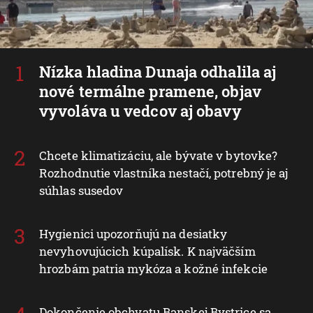
Nízka hladina Dunaja odhalila aj
nové termálne pramene, objav
vyvoláva u vedcov aj obavy
Chcete klimatizáciu, ale bývate v bytovke?
Rozhodnutie vlastníka nestačí, potrebný je aj
súhlas susedov
Hygienici upozorňujú na desiatky
nevyhovujúcich kúpalísk. K najväčším
hrozbám patria mykóza a kožné infekcie
Dokončenie obchvatu Banskej Bystrice sa