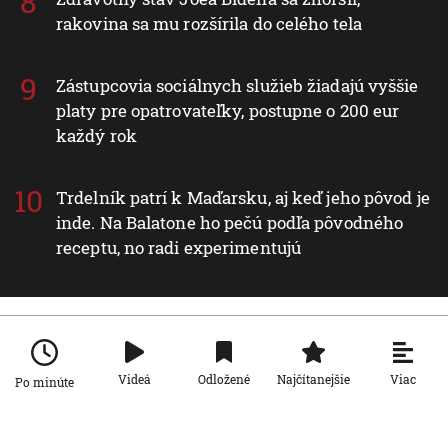
rakovina sa mu rozšírila do celého tela
Zástupcovia sociálnych služieb žiadajú vyššie
platy pre opatrovateľky, postupne o 200 eur
každý rok
Trdelník patrí k Maďarsku, aj keď jeho pôvod je
inde. Na Balatone ho pečú podľa pôvodného
receptu, no radi experimentujú
Nové v rubrike Ekonomika
Viac
Videá
Odložené
Najčítanejšie
Po minúte
Ekonomika
V júli zbankrotovalo najviac ľudí: Na
čele sú kraje východného Slovenska