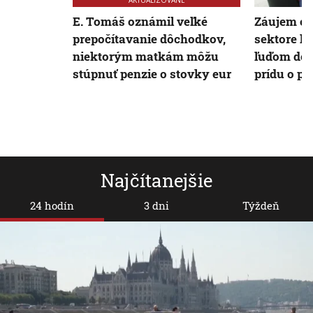
E. Tomáš oznámil veľké
Záujem o 
prepočítavanie dôchodkov,
sektore k
niektorým matkám môžu
ľuďom dok
stúpnuť penzie o stovky eur
prídu o pr
Najčítanejšie
24 hodín
3 dni
Týždeň