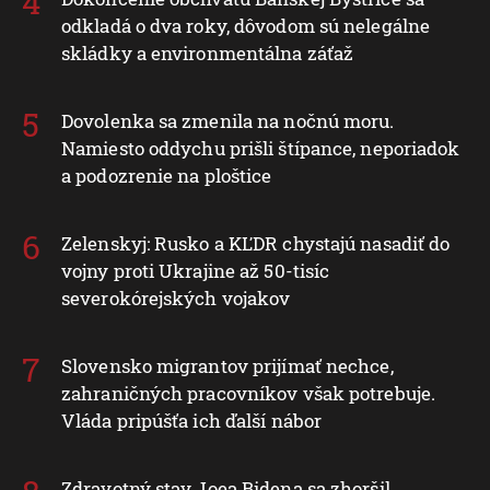
odkladá o dva roky, dôvodom sú nelegálne
skládky a environmentálna záťaž
Dovolenka sa zmenila na nočnú moru.
Namiesto oddychu prišli štípance, neporiadok
a podozrenie na ploštice
Zelenskyj: Rusko a KĽDR chystajú nasadiť do
vojny proti Ukrajine až 50-tisíc
severokórejských vojakov
Slovensko migrantov prijímať nechce,
zahraničných pracovníkov však potrebuje.
Vláda pripúšťa ich ďalší nábor
Zdravotný stav Joea Bidena sa zhoršil,