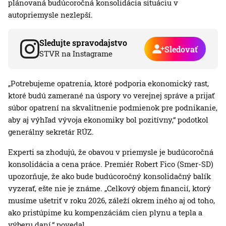
plánovaná budúcoročná konsolidácia situáciu v
autopriemysle nezlepší.
Sledujte spravodajstvo
Sledovať
STVR na Instagrame
„Potrebujeme opatrenia, ktoré podporia ekonomický rast,
ktoré budú zamerané na úspory vo verejnej správe a prijať
súbor opatrení na skvalitnenie podmienok pre podnikanie,
aby aj výhľad vývoja ekonomiky bol pozitívny,“ podotkol
generálny sekretár RÚZ.
Experti sa zhodujú, že obavou v priemysle je budúcoročná
konsolidácia a cena práce. Premiér Robert Fico (Smer-SD)
upozorňuje, že ako bude budúcoročný konsolidačný balík
vyzerať, ešte nie je známe. „Celkový objem financií, ktorý
musíme ušetriť v roku 2026, záleží okrem iného aj od toho,
ako pristúpime ku kompenzáciám cien plynu a tepla a
výberu daní,“ povedal.