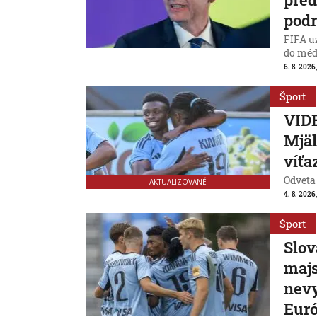
podr
FIFA uz
do médi
6. 8. 2026
Šport
VIDE
Mjäl
víťa
Odveta
AKTUALIZOVANÉ
4. 8. 2026
Šport
Slov
majs
nevy
Eur