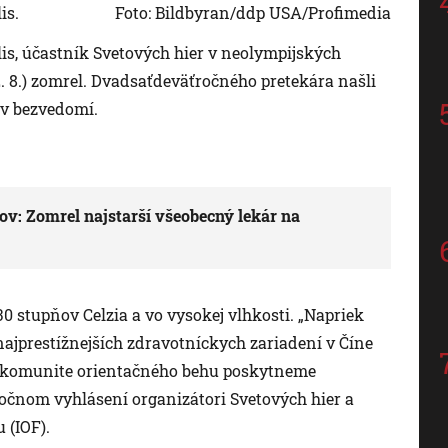
is.
Foto: Bildbyran/ddp USA/Profimedia
is, účastník Svetových hier v neolympijských
. 8.) zomrel. Dvadsaťdeväťročného pretekára našli
 v bezvedomí.
v: Zomrel najstarší všeobecný lekár na
30 stupňov Celzia a vo vysokej vlhkosti. „Napriek
ajprestížnejších zdravotníckych zariadení v Číne
a komunite orientačného behu poskytneme
očnom vyhlásení organizátori Svetových hier a
 (IOF).