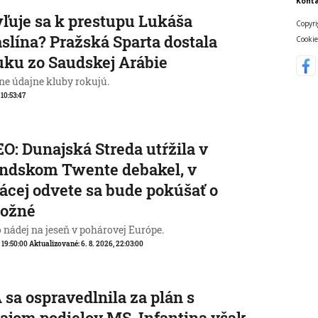
Konta
ľuje sa k prestupu Lukáša
Copyri
slína? Pražská Sparta dostala
Cookie
ku zo Saudskej Arábie
ne údajne kluby rokujú.
 10:53:47
O: Dunajská Streda utŕžila v
ndskom Twente debakel, v
cej odvete sa bude pokúšať o
ožné
o nádej na jeseň v pohárovej Európe.
, 19:50:00
Aktualizované:
6. 8. 2026, 22:03:00
 sa ospravedlnila za plán s
ajom podielov MS, Infantina však