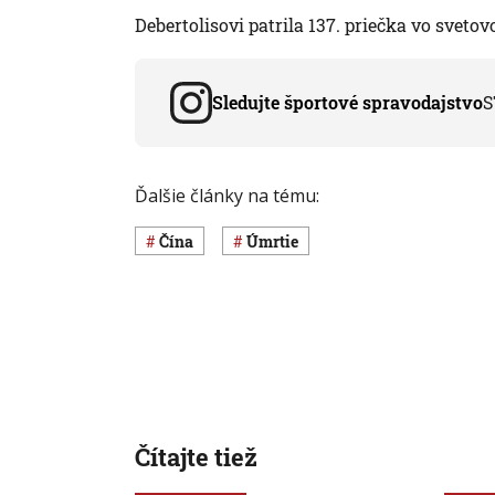
Debertolisovi patrila 137. priečka vo sveto
Sledujte športové spravodajstvo
S
Ďalšie články na tému:
Čína
úmrtie
Čítajte tiež