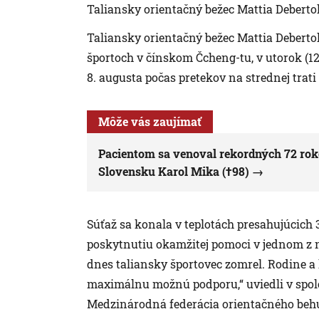
Taliansky orientačný bežec Mattia Debertol
Taliansky orientačný bežec Mattia Debertol
športoch v čínskom Čcheng-tu, v utorok (12
8. augusta počas pretekov na strednej trati
Môže vás zaujímať
Pacientom sa venoval rekordných 72 roko
Slovensku Karol Mika (†98)
Súťaž sa konala v teplotách presahujúcich 
poskytnutiu okamžitej pomoci v jednom z n
dnes taliansky športovec zomrel. Rodine 
maximálnu možnú podporu,“ uviedli v spol
Medzinárodná federácia orientačného behu