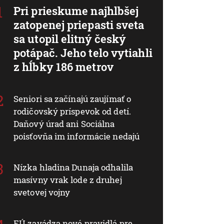
Pri prieskume najhlbšej
zatopenej priepasti sveta
sa utopil elitný český
potápač. Jeho telo vytiahli
z hĺbky 186 metrov
Seniori sa začínajú zaujímať o
rodičovský príspevok od detí.
Daňový úrad ani Sociálna
poisťovňa im informácie nedajú
Nízka hladina Dunaja odhalila
masívny vrak lode z druhej
svetovej vojny
EÚ zavádza nové pravidlá pre