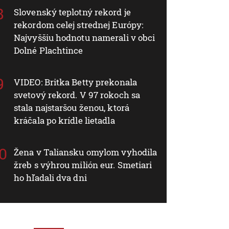
Slovenský teplotný rekord je
rekordom celej strednej Európy:
Najvyššiu hodnotu namerali v obci
Dolné Plachtince
VIDEO: Britka Betty prekonala
svetový rekord. V 97 rokoch sa
stala najstaršou ženou, ktorá
kráčala po krídle lietadla
Žena v Taliansku omylom vyhodila
žreb s výhrou milión eur. Smetiari
ho hľadali dva dni