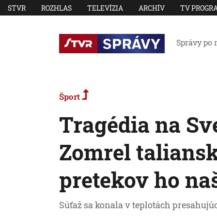
STVR
ROZHLAS
TELEVÍZIA
ARCHÍV
TV PROGR
Správy po 
Šport
Tragédia na Sv
Zomrel talians
pretekov ho na
Súťaž sa konala v teplotách presahujúc