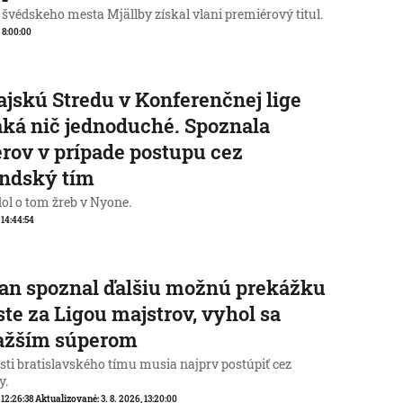
 švédskeho mesta Mjällby získal vlani premiérový titul.
, 8:00:00
jskú Stredu v Konferenčnej lige
ká nič jednoduché. Spoznala
rov v prípade postupu cez
andský tím
ol o tom žreb v Nyone.
, 14:44:54
an spoznal ďalšiu možnú prekážku
ste za Ligou majstrov, vyhol sa
ťažším súperom
sti bratislavského tímu musia najprv postúpiť cez
y.
 12:26:38
Aktualizované:
3. 8. 2026, 13:20:00