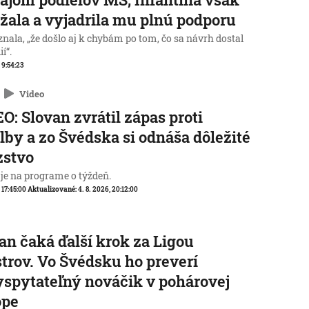
žala a vyjadrila mu plnú podporu
nala, „že došlo aj k chybám po tom, čo sa návrh dostal
í“.
, 9:54:23
Video
O: Slovan zvrátil zápas proti
lby a zo Švédska si odnáša dôležité
zstvo
 je na programe o týždeň.
, 17:45:00
Aktualizované:
4. 8. 2026, 20:12:00
an čaká ďalší krok za Ligou
trov. Vo Švédsku ho preverí
spytateľný nováčik v pohárovej
ópe