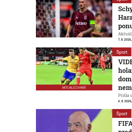
Schy
Hara
ponu
Aktuál
7. 8. 2026,
Šport
VIDE
hola
domá
nem
AKTUALIZOVANÉ
Prišla 
6. 8. 2026
Šport
FIFA
pred