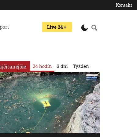
Kontakt
port
Live 24
24 hodín
3 dni
Týždeň
ajčítanejšie