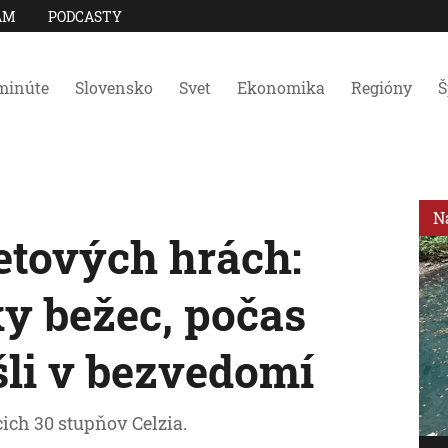
AM
PODCASTY
minúte
Slovensko
Svet
Ekonomika
Regióny
Š
N
etových hrách:
ky bežec, počas
šli v bezvedomí
ich 30 stupňov Celzia.