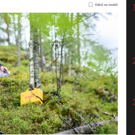
Odlož na neskôr