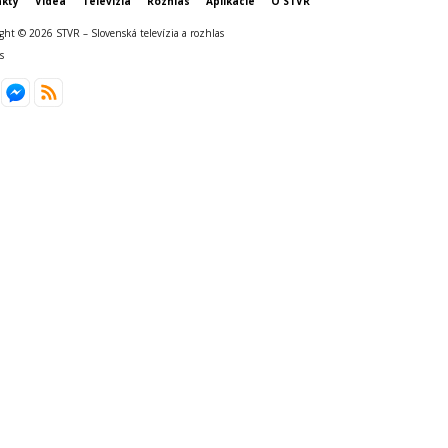
kty
Videá
Televízia
Rozhlas
Aplikácie
O STVR
ght © 2026 STVR – Slovenská televízia a rozhlas
s