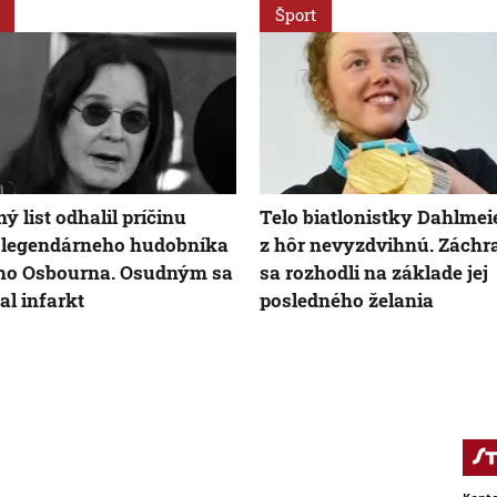
Šport
ý list odhalil príčinu
Telo biatlonistky Dahlmei
 legendárneho hudobníka
z hôr nevyzdvihnú. Záchr
ho Osbourna. Osudným sa
sa rozhodli na základe jej
al infarkt
posledného želania