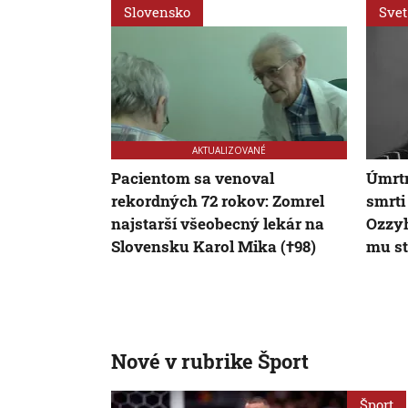
Slovensko
Svet
AKTUALIZOVANÉ
Pacientom sa venoval
Úmrtn
rekordných 72 rokov: Zomrel
smrti
najstarší všeobecný lekár na
Ozzy
Slovensku Karol Mika (†98)
mu st
Nové v rubrike Šport
Šport