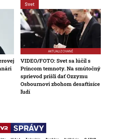
Svet
Svet
AKTUALIZOVANÉ
AK
erovej
VIDEO/FOTO: Svet sa lúčil s
Zomrel český
anári
Princom temnoty. Na smútočný
Krampol (†8
sprievod prišli dať Ozzymu
mala už dlh
Osbournovi zbohom desaťtisíce
zdravie
ľudí