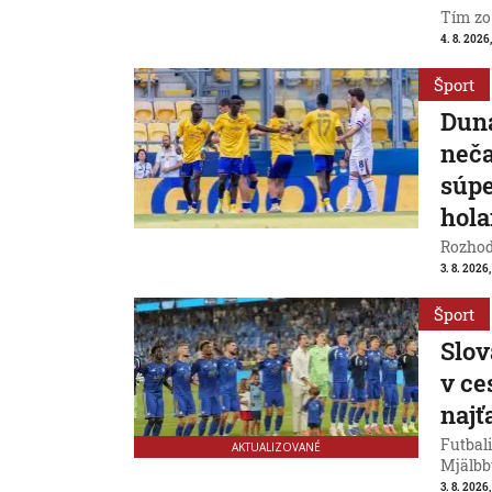
Tím zo
4. 8. 2026
Šport
Duna
neča
súpe
hol
Rozhod
3. 8. 2026
Šport
Slov
v ce
naj
Futbali
AKTUALIZOVANÉ
Mjälbb
3. 8. 2026,