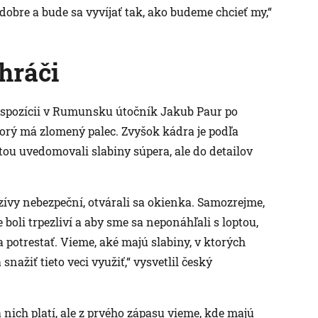
dobre a bude sa vyvíjať tak, ako budeme chcieť my,“
hráči
ispozícii v Rumunsku útočník Jakub Paur po
torý má zlomený palec. Zvyšok kádra je podľa
tou uvedomovali slabiny súpera, ale do detailov
vy nebezpeční, otvárali sa okienka. Samozrejme,
 boli trpezliví a aby sme sa neponáhľali s loptou,
 potrestať. Vieme, aké majú slabiny, v ktorých
nažiť tieto veci využiť,“ vysvetlil český
 nich platí, ale z prvého zápasu vieme, kde majú