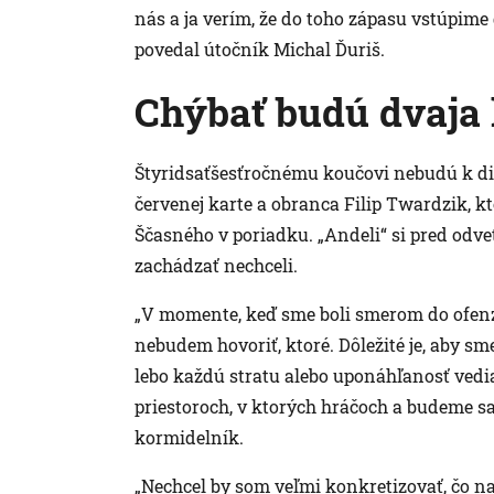
nás a ja verím, že do toho zápasu vstúpime 
povedal útočník Michal Ďuriš.
Chýbať budú dvaja 
Štyridsaťšesťročnému koučovi nebudú k d
červenej karte a obranca Filip Twardzik, k
Ščasného v poriadku. „Andeli“ si pred odve
zachádzať nechceli.
„V momente, keď sme boli smerom do ofenzí
nebudem hovoriť, ktoré. Dôležité je, aby sme
lebo každú stratu alebo uponáhľanosť vedia
priestoroch, v ktorých hráčoch a budeme sa s
kormidelník.
„Nechcel by som veľmi konkretizovať, čo na