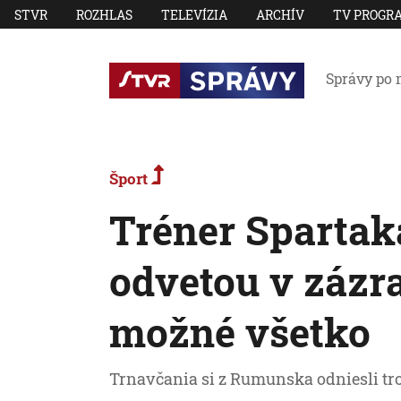
STVR
ROZHLAS
TELEVÍZIA
ARCHÍV
TV PROGR
Správy po 
Šport
Tréner Spartak
odvetou v zázra
možné všetko
Trnavčania si z Rumunska odniesli tr