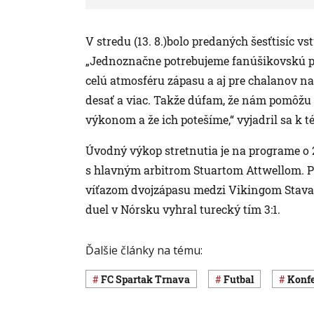
V stredu (13. 8.)bolo predaných šesťtisíc vs
„Jednoznačne potrebujeme fanúšikovskú pod
celú atmosféru zápasu a aj pre chalanov na i
desať a viac. Takže dúfam, že nám pomôžu
výkonom a že ich potešíme,“ vyjadril sa k t
Úvodný výkop stretnutia je na programe o 2
s hlavným arbitrom Stuartom Attwellom. Pos
víťazom dvojzápasu medzi Vikingom Stava
duel v Nórsku vyhral turecký tím 3:1.
Ďalšie články na tému:
FC Spartak Trnava
Futbal
Konf