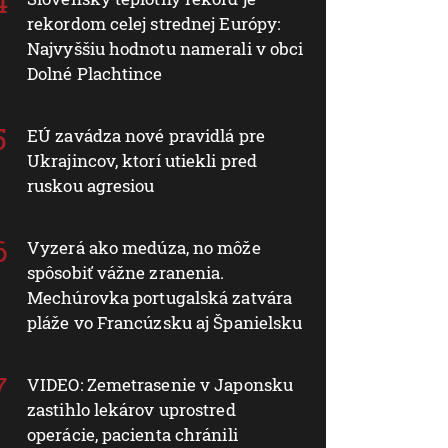
rekordom celej strednej Európy:
Najvyššiu hodnotu namerali v obci
Dolné Plachtince
EÚ zavádza nové pravidlá pre
Ukrajincov, ktorí utiekli pred
ruskou agresiou
Vyzerá ako medúza, no môže
spôsobiť vážne zranenia.
Mechúrovka portugalská zatvára
pláže vo Francúzsku aj Španielsku
VIDEO: Zemetrasenie v Japonsku
zastihlo lekárov uprostred
operácie, pacienta chránili