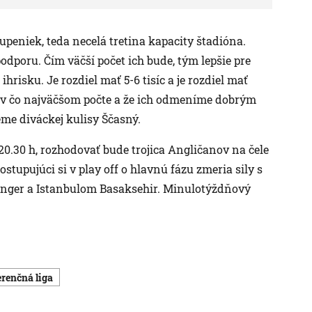
tupeniek, teda necelá tretina kapacity štadióna.
poru. Čím väčší počet ich bude, tým lepšie pre
hrisku. Je rozdiel mať 5-6 tisíc a je rozdiel mať
 v čo najväčšom počte a že ich odmeníme dobrým
éme diváckej kulisy Ščasný.
0.30 h, rozhodovať bude trojica Angličanov na čele
tupujúci si v play off o hlavnú fázu zmeria sily s
nger a Istanbulom Basaksehir. Minulotýždňový
erenčná liga