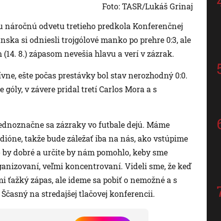
Foto: TASR/Lukáš Grinaj
u náročnú odvetu tretieho predkola Konferenčnej
nska si odniesli trojgólové manko po prehre 0:3, ale
(14. 8.) zápasom nevešia hlavu a verí v zázrak.
ívne, ešte počas prestávky bol stav nerozhodný 0:0.
góly, v závere pridal tretí Carlos Mora a s
jednoznačne sa zázraky vo futbale dejú. Máme
ióne, takže bude záležať iba na nás, ako vstúpime
o by dobré a určite by nám pomohlo, keby sme
rganizovaní, veľmi koncentrovaní. Videli sme, že keď
mi ťažký zápas, ale ideme sa pobiť o nemožné a s
Ščasný na stredajšej tlačovej konferencii.