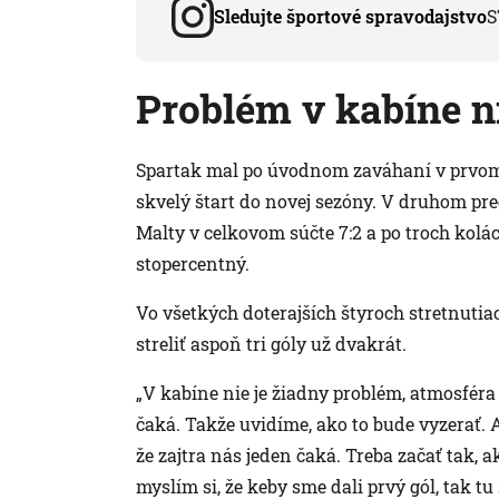
Sledujte športové spravodajstvo
S
Problém v kabíne ni
Spartak mal po úvodnom zaváhaní v prvom
skvelý štart do novej sezóny. V druhom pre
Malty v celkovom súčte 7:2 a po troch kolác
stopercentný.
Vo všetkých doterajších štyroch stretnut
streliť aspoň tri góly už dvakrát.
„V kabíne nie je žiadny problém, atmosféra j
čaká. Takže uvidíme, ako to bude vyzerať. Al
že zajtra nás jeden čaká. Treba začať tak, 
myslím si, že keby sme dali prvý gól, tak t