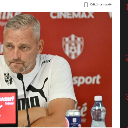
Odlož na neskôr