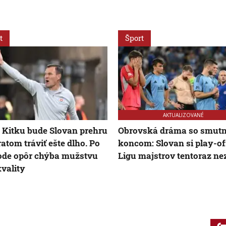
t
Šport
AKTUALIZOVANÉ
 Kitku bude Slovan prehru
Obrovská dráma so smut
ratom tráviť ešte dlho. Po
koncom: Slovan si play-of
ode opôr chýba mužstvu
Ligu majstrov tentoraz ne
kvality