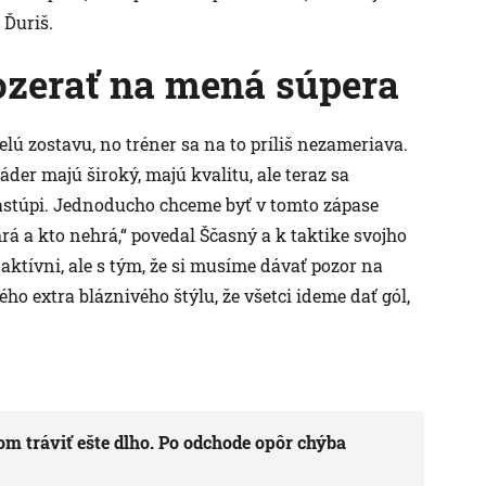
 Ďuriš.
ozerať na mená súpera
elú zostavu, no tréner sa na to príliš nezameriava.
der majú široký, majú kvalitu, ale teraz sa
astúpi. Jednoducho chceme byť v tomto zápase
rá a kto nehrá,“ povedal Ščasný a k taktike svojho
aktívni, ale s tým, že si musíme dávať pozor na
o extra bláznivého štýlu, že všetci ideme dať gól,
om tráviť ešte dlho. Po odchode opôr chýba