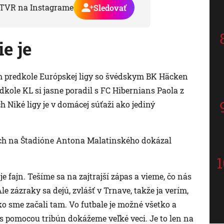
TVR na Instagrame
Sledovať
e je
 predkole Európskej ligy so švédskym BK Häcken
dkole KL si jasne poradil s FC Hibernians Paola z
h Niké ligy je v domácej súťaži ako jediný
iach na Štadióne Antona Malatinského dokázal
e fajn. Tešíme sa na zajtrajší zápas a vieme, čo nás
e zázraky sa dejú, zvlášť v Trnave, takže ja verím,
ako sme začali tam. Vo futbale je možné všetko a
u s pomocou tribún dokážeme veľké veci. Je to len na