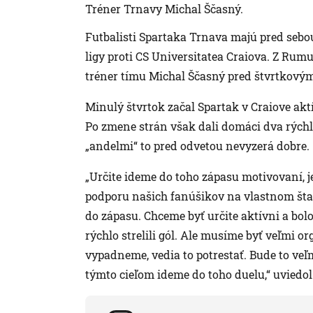
Tréner Trnavy Michal Ščasný.
Futbalisti Spartaka Trnava majú pred sebo
ligy proti CS Universitatea Craiova. Z Rumu
tréner tímu Michal Ščasný pred štvrtkovým 
Minulý štvrtok začal Spartak v Craiove akt
Po zmene strán však dali domáci dva rýchle 
„andelmi“ to pred odvetou nevyzerá dobre.
„Určite ideme do toho zápasu motivovaní, 
podporu našich fanúšikov na vlastnom štad
do zápasu. Chceme byť určite aktívni a bol
rýchlo strelili gól. Ale musíme byť veľmi o
vypadneme, vedia to potrestať. Bude to veľ
týmto cieľom ideme do toho duelu,“ uviedol 