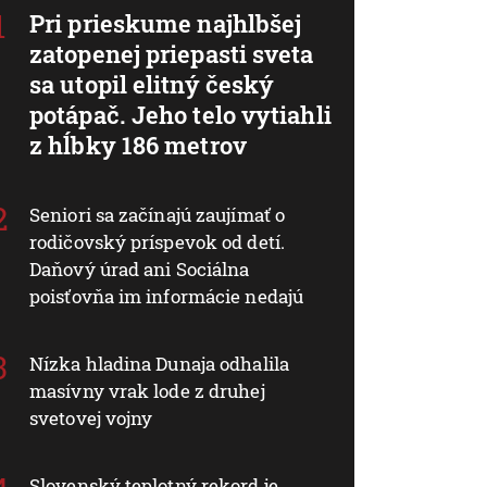
Pri prieskume najhlbšej
zatopenej priepasti sveta
sa utopil elitný český
potápač. Jeho telo vytiahli
z hĺbky 186 metrov
Seniori sa začínajú zaujímať o
rodičovský príspevok od detí.
Daňový úrad ani Sociálna
poisťovňa im informácie nedajú
Nízka hladina Dunaja odhalila
masívny vrak lode z druhej
svetovej vojny
Slovenský teplotný rekord je