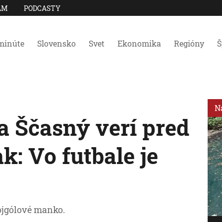
AM
PODCASTY
minúte
Slovensko
Svet
Ekonomika
Regióny
Š
N
a Ščasný verí pred
k: Vo futbale je
ojgólové manko.