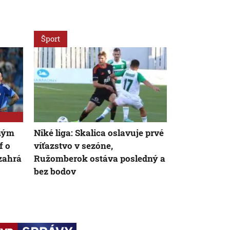
Šport
Šport
ným
Niké liga: Skalica oslavuje prvé
Schyľuje sa
f o
víťazstvo v sezóne,
Haraslína? 
zahrá
Ružomberok ostáva posledný a
dostala pon
bez bodov
Arábie