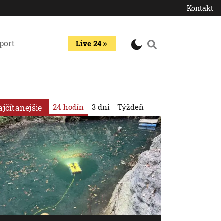
Kontakt
port
Live 24
24 hodín
3 dni
Týždeň
ajčítanejšie