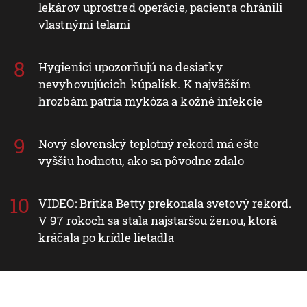
lekárov uprostred operácie, pacienta chránili
vlastnými telami
Hygienici upozorňujú na desiatky
nevyhovujúcich kúpalísk. K najväčším
hrozbám patria mykóza a kožné infekcie
Nový slovenský teplotný rekord má ešte
vyššiu hodnotu, ako sa pôvodne zdalo
VIDEO: Britka Betty prekonala svetový rekord.
V 97 rokoch sa stala najstaršou ženou, ktorá
kráčala po krídle lietadla