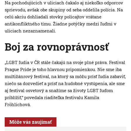
Na pochodujúcich v uliciach čakalo aj niekoľko odporcov
sprievodu, avšak obe skupiny od seba oddelila polícia. Na
celú akciu dohliadali stovky policajtov vrátane
antikonfliktného tímu. Žiadne potýčky medzi ľuďmi v
uliciach nezaznamenali.
Boj za rovnoprávnosť
„LGBT ľudia v ČR stále čakajú na svoje plné práva. Festival
Prague Pride je toho hlavnou pripomienkou. Nie sme iba
multižánrový festival, na ktorý sa môžu prísť ľudia zabaviť,
niečo sa dozvedieť a prísť na hudobné vystúpenia, ale sme
aj festival osvetový a snažíme sa životy LGBT ľuďom
priblížiť,“ povedala riaditeľka festivalu Kamila
Fröhlichová.
Môže vás zaujímať