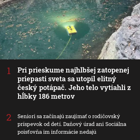
Pri prieskume najhlbšej zatopenej
priepasti sveta sa utopil elitný
český potápač. Jeho telo vytiahli z
hĺbky 186 metrov
Seniori sa začínajú zaujímať o rodičovský
príspevok od detí. Daňový úrad ani Sociálna
poisťovňa im informácie nedajú