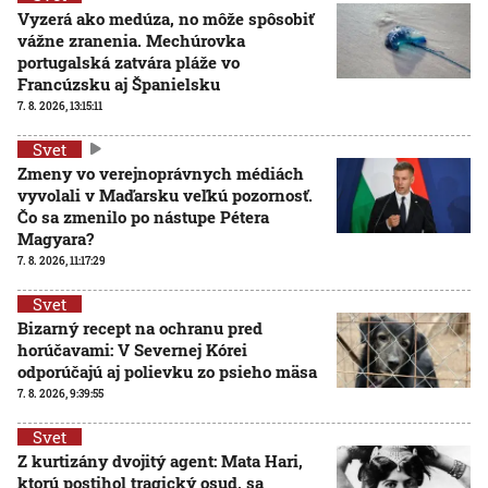
Vyzerá ako medúza, no môže spôsobiť
vážne zranenia. Mechúrovka
portugalská zatvára pláže vo
Francúzsku aj Španielsku
7. 8. 2026, 13:15:11
Svet
Zmeny vo verejnoprávnych médiách
vyvolali v Maďarsku veľkú pozornosť.
Čo sa zmenilo po nástupe Pétera
Magyara?
7. 8. 2026, 11:17:29
Svet
Bizarný recept na ochranu pred
horúčavami: V Severnej Kórei
odporúčajú aj polievku zo psieho mäsa
7. 8. 2026, 9:39:55
Svet
Z kurtizány dvojitý agent: Mata Hari,
ktorú postihol tragický osud, sa