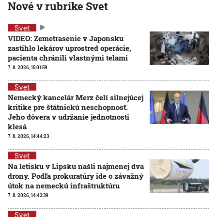
Nové v rubrike Svet
Svet
VIDEO: Zemetrasenie v Japonsku
zastihlo lekárov uprostred operácie,
pacienta chránili vlastnými telami
7. 8. 2026, 15:01:59
Svet
Nemecký kancelár Merz čelí silnejúcej
kritike pre štátnickú neschopnosť.
Jeho dôvera v udržanie jednotnosti
klesá
7. 8. 2026, 14:44:23
Svet
Na letisku v Lipsku našli najmenej dva
drony. Podľa prokuratúry ide o závažný
útok na nemeckú infraštruktúru
7. 8. 2026, 14:43:39
Svet