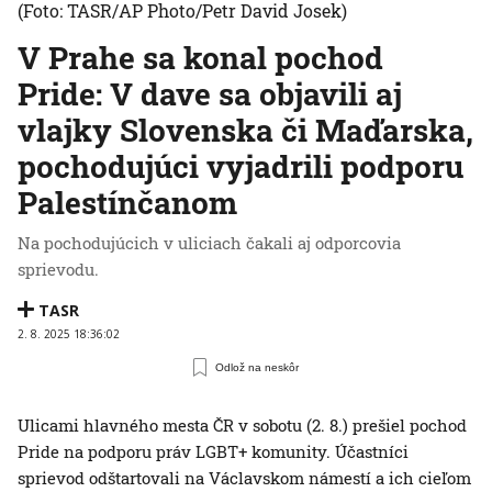
(Foto: TASR/AP Photo/Petr David Josek)
V Prahe sa konal pochod
Pride: V dave sa objavili aj
vlajky Slovenska či Maďarska,
pochodujúci vyjadrili podporu
Palestínčanom
Na pochodujúcich v uliciach čakali aj odporcovia
sprievodu.
TASR
2. 8. 2025 18:36:02
Odlož na neskôr
Ulicami hlavného mesta ČR v sobotu (2. 8.) prešiel pochod
Pride na podporu práv LGBT+ komunity. Účastníci
sprievod odštartovali na Václavskom námestí a ich cieľom