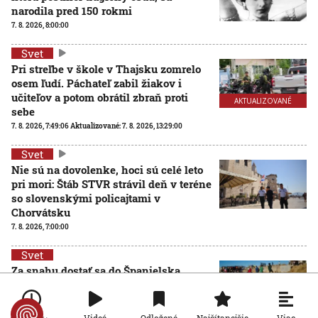
narodila pred 150 rokmi
7. 8. 2026, 8:00:00
Svet
Pri streľbe v škole v Thajsku zomrelo
osem ľudí. Páchateľ zabil žiakov i
učiteľov a potom obrátil zbraň proti
AKTUALIZOVANÉ
sebe
7. 8. 2026, 7:49:06
Aktualizované:
7. 8. 2026, 13:29:00
Svet
Nie sú na dovolenke, hoci sú celé leto
pri mori: Štáb STVR strávil deň v teréne
so slovenskými policajtami v
Chorvátsku
7. 8. 2026, 7:00:00
Svet
Za snahu dostať sa do Španielska
zaplatili životom: Starosta Ceuty
oznámil tragickú bilanciu migračnej
krízy
Viac