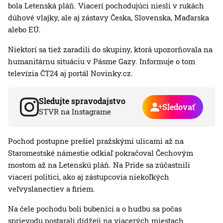
bola Letenská pláň. Viacerí pochodujúci niesli v rukách
dúhové vlajky, ale aj zástavy Česka, Slovenska, Maďarska
alebo EÚ.
Niektorí sa tiež zaradili do skupiny, ktorá upozorňovala na
humanitárnu situáciu v Pásme Gazy. Informuje o tom
televízia ČT24 aj portál Novinky.cz.
Sledujte spravodajstvo
Sledovať
STVR na Instagrame
Pochod postupne prešiel pražskými ulicami až na
Staromestské námestie odkiaľ pokračoval Čechovým
mostom až na Letenskú pláň. Na Pride sa zúčastnili
viacerí politici, ako aj zástupcovia niekoľkých
veľvyslanectiev a firiem.
Na čele pochodu boli bubeníci a o hudbu sa počas
sprievodu postarali dídžeji na viacerých miestach