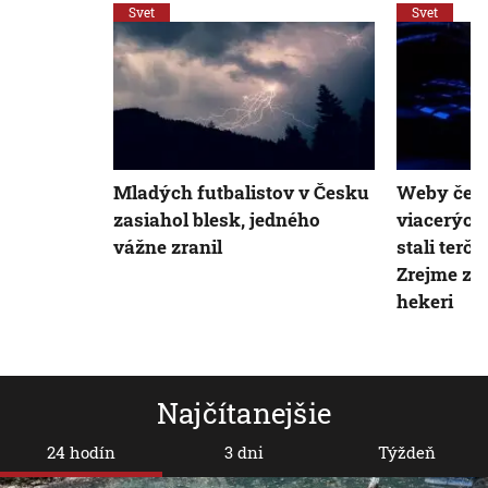
Svet
Svet
Mladých futbalistov v Česku
Weby česke
zasiahol blesk, jedného
viacerých 
vážne zranil
stali terč
Zrejme za 
hekeri
Najčítanejšie
24 hodín
3 dni
Týždeň