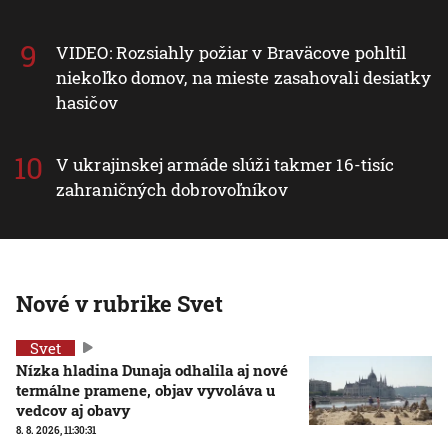
VIDEO: Rozsiahly požiar v Braväcove pohltil
niekoľko domov, na mieste zasahovali desiatky
hasičov
V ukrajinskej armáde slúži takmer 16-tisíc
zahraničných dobrovoľníkov
Nové v rubrike Svet
Svet
Nízka hladina Dunaja odhalila aj nové
termálne pramene, objav vyvoláva u
vedcov aj obavy
8. 8. 2026, 11:30:31