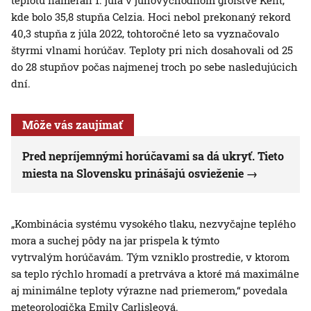
teplotu namerali 1. júla v juhovýchodnom grófstve Kent,
kde bolo 35,8 stupňa Celzia. Hoci nebol prekonaný rekord
40,3 stupňa z júla 2022, tohtoročné leto sa vyznačovalo
štyrmi vlnami horúčav. Teploty pri nich dosahovali od 25
do 28 stupňov počas najmenej troch po sebe nasledujúcich
dní.
Môže vás zaujímať
Pred nepríjemnými horúčavami sa dá ukryť. Tieto
miesta na Slovensku prinášajú osvieženie
„Kombinácia systému vysokého tlaku, nezvyčajne teplého
mora a suchej pôdy na jar prispela k týmto
vytrvalým horúčavám. Tým vzniklo prostredie, v ktorom
sa teplo rýchlo hromadí a pretrváva a ktoré má maximálne
aj minimálne teploty výrazne nad priemerom,“ povedala
meteorologička Emily Carlisleová.