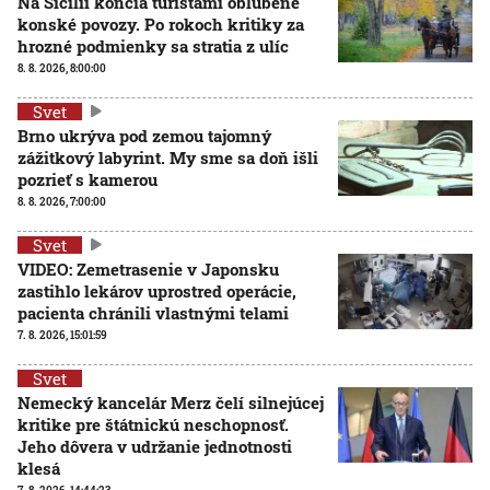
Na Sicílii končia turistami obľúbené
konské povozy. Po rokoch kritiky za
hrozné podmienky sa stratia z ulíc
8. 8. 2026, 8:00:00
Svet
Brno ukrýva pod zemou tajomný
zážitkový labyrint. My sme sa doň išli
pozrieť s kamerou
8. 8. 2026, 7:00:00
Svet
VIDEO: Zemetrasenie v Japonsku
zastihlo lekárov uprostred operácie,
pacienta chránili vlastnými telami
7. 8. 2026, 15:01:59
Svet
Nemecký kancelár Merz čelí silnejúcej
kritike pre štátnickú neschopnosť.
Jeho dôvera v udržanie jednotnosti
klesá