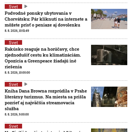
Svet
Podvodné ponuky ubytovania v
Chorvátsku: Pár kliknutí na internete a
môžete prísť o peniaze aj dovolenku
8. 8. 2026, 10:51:49
Svet
Rakúsko reaguje na horúčavy, chce
zjednodušiť cestu ku klimatizáciám.
Opozícia a Greenpeace žiadajú iné
riešenia
8. 8. 2026, 10:00:00
Svet
Kniha Dana Browna rozprúdila v Prahe
literárny turizmus. Na miesta sa prišla
pozrieť aj najväčšia streamovacia
služba
8. 8. 2026, 9:00:00
Svet