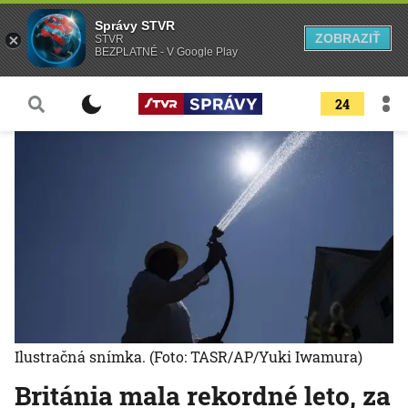
Správy STVR
ZOBRAZIŤ
STVR
BEZPLATNÉ - V Google Play
24
Ilustračná snímka.
(Foto: TASR/AP/Yuki Iwamura)
Británia mala rekordné leto, za