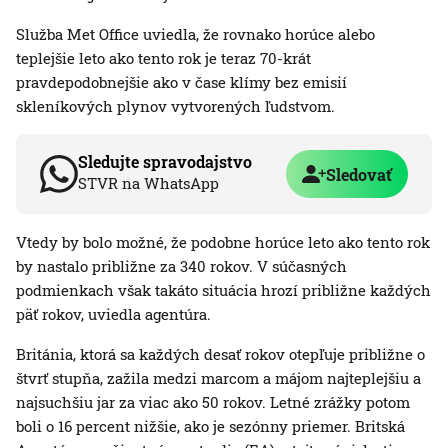
Služba Met Office uviedla, že rovnako horúce alebo
teplejšie leto ako tento rok je teraz 70-krát
pravdepodobnejšie ako v čase klímy bez emisií
skleníkových plynov vytvorených ľudstvom.
Sledujte spravodajstvo
Sledovať
STVR na WhatsApp
Vtedy by bolo možné, že podobne horúce leto ako tento rok
by nastalo približne za 340 rokov. V súčasných
podmienkach však takáto situácia hrozí približne každých
päť rokov, uviedla agentúra.
Británia, ktorá sa každých desať rokov otepľuje približne o
štvrť stupňa, zažila medzi marcom a májom najteplejšiu a
najsuchšiu jar za viac ako 50 rokov. Letné zrážky potom
boli o 16 percent nižšie, ako je sezónny priemer. Britská