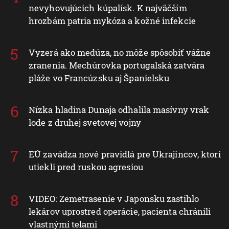
nevyhovujúcich kúpalísk. K najväčším
hrozbám patria mykóza a kožné infekcie
Vyzerá ako medúza, no môže spôsobiť vážne
zranenia. Mechúrovka portugalská zatvára
pláže vo Francúzsku aj Španielsku
Nízka hladina Dunaja odhalila masívny vrak
lode z druhej svetovej vojny
EÚ zavádza nové pravidlá pre Ukrajincov, ktorí
utiekli pred ruskou agresiou
VIDEO: Zemetrasenie v Japonsku zastihlo
lekárov uprostred operácie, pacienta chránili
vlastnými telami