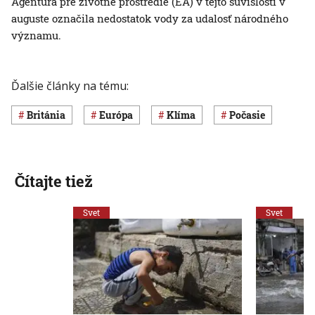
Agentúra pre životné prostredie (EA) v tejto súvislosti v
auguste označila nedostatok vody za udalosť národného
významu.
Ďalšie články na tému:
Británia
Európa
klíma
Počasie
Čítajte tiež
Svet
Svet