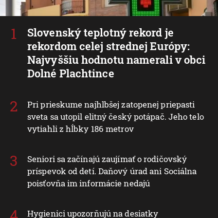
Slovenský teplotný rekord je
rekordom celej strednej Európy:
Najvyššiu hodnotu namerali v obci
Dolné Plachtince
Pri prieskume najhlbšej zatopenej priepasti
sveta sa utopil elitný český potápač. Jeho telo
vytiahli z hĺbky 186 metrov
Seniori sa začínajú zaujímať o rodičovský
príspevok od detí. Daňový úrad ani Sociálna
poisťovňa im informácie nedajú
Hygienici upozorňujú na desiatky