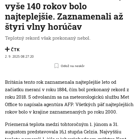
vyše 140 rokov bolo
najteplejšie. Zaznamenali až
štyri vlny horúčav
Teplotný rekord však prekonaný nebol.
ČTK
2. 9. 2025 08:27:20
Odlož na neskôr
Británia tento rok zaznamenala najteplejšie leto od
začiatku meraní v roku 1884, čím bol prekonaný rekord z
roku 2018. S odvolaním sa na meteorologickú službu Met
Office to napísala agentúra AFP. Všetkých päť najteplejších
rokov bolo v krajine zaznamenaných po roku 2000.
Priemerná teplota medzi tohtoročným 1. júnom a 31.
augustom predstavovala 16,1 stupňa Celzia. Najvyššiu