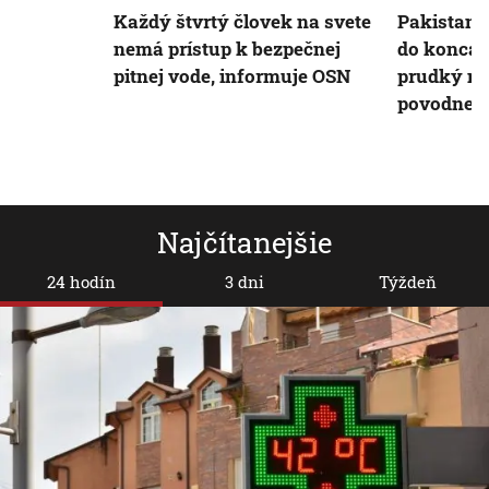
Každý štvrtý človek na svete
Pakistan 
nemá prístup k bezpečnej
do konca 
pitnej vode, informuje OSN
prudký nár
povodne a
Najčítanejšie
24 hodín
3 dni
Týždeň