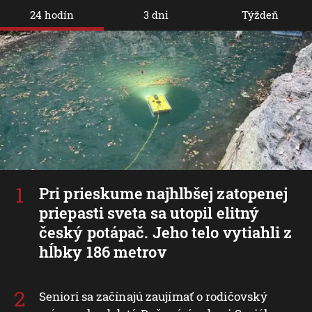
24 hodín
3 dni
Týždeň
Pri prieskume najhlbšej zatopenej
priepasti sveta sa utopil elitný
český potápač. Jeho telo vytiahli z
hĺbky 186 metrov
Seniori sa začínajú zaujímať o rodičovský