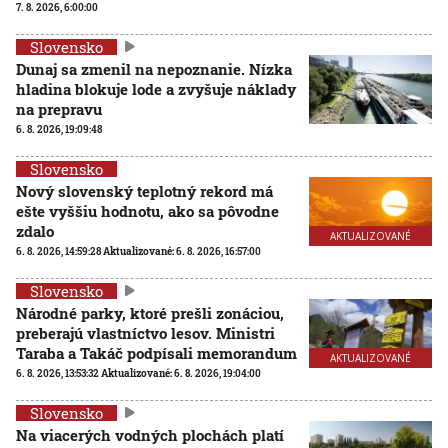
7. 8. 2026, 6:00:00
Slovensko
Dunaj sa zmenil na nepoznanie. Nízka
hladina blokuje lode a zvyšuje náklady
na prepravu
6. 8. 2026, 19:09:48
Slovensko
Nový slovenský teplotný rekord má
ešte vyššiu hodnotu, ako sa pôvodne
zdalo
AKTUALIZOVANÉ
6. 8. 2026, 14:59:28
Aktualizované:
6. 8. 2026, 16:57:00
Slovensko
Národné parky, ktoré prešli zonáciou,
preberajú vlastníctvo lesov. Ministri
Taraba a Takáč podpísali memorandum
AKTUALIZOVANÉ
6. 8. 2026, 13:53:32
Aktualizované:
6. 8. 2026, 19:04:00
Slovensko
Na viacerých vodných plochách platí