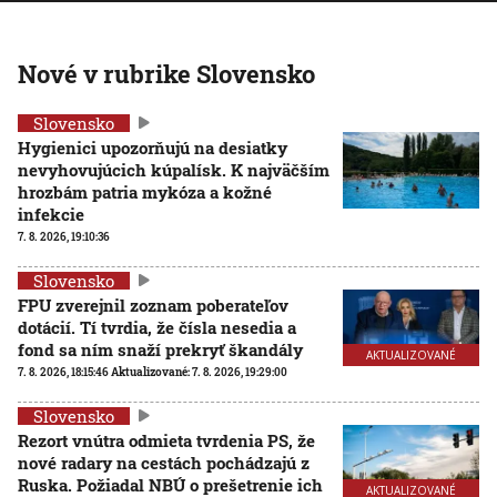
Nové v rubrike Slovensko
Slovensko
Hygienici upozorňujú na desiatky
nevyhovujúcich kúpalísk. K najväčším
hrozbám patria mykóza a kožné
infekcie
7. 8. 2026, 19:10:36
Slovensko
FPU zverejnil zoznam poberateľov
dotácií. Tí tvrdia, že čísla nesedia a
fond sa ním snaží prekryť škandály
AKTUALIZOVANÉ
7. 8. 2026, 18:15:46
Aktualizované:
7. 8. 2026, 19:29:00
Slovensko
Rezort vnútra odmieta tvrdenia PS, že
nové radary na cestách pochádzajú z
Ruska. Požiadal NBÚ o prešetrenie ich
AKTUALIZOVANÉ