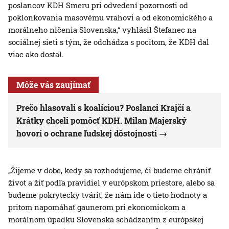
poslancov KDH Smeru pri odvedení pozornosti od
poklonkovania masovému vrahovi a od ekonomického a
morálneho ničenia Slovenska,“ vyhlásil Štefanec na
sociálnej sieti s tým, že odchádza s pocitom, že KDH dal
viac ako dostal.
Môže vás zaujímať
Prečo hlasovali s koalíciou? Poslanci Krajčí a
Krátky chceli pomôcť KDH. Milan Majerský
hovorí o ochrane ľudskej dôstojnosti
„Žijeme v dobe, kedy sa rozhodujeme, či budeme chrániť
život a žiť podľa pravidiel v európskom priestore, alebo sa
budeme pokrytecky tváriť, že nám ide o tieto hodnoty a
pritom napomáhať gaunerom pri ekonomickom a
morálnom úpadku Slovenska schádzaním z európskej