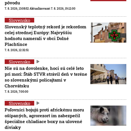
pôvodu
7. 8. 2026, 13:08:52
Aktualizované:
7. 8. 2026, 19:12:00
Slovensko
Slovenský teplotný rekord je rekordom
celej strednej Európy: Najvyššiu
hodnotu namerali v obci Dolné
Plachtince
7. 8. 2026, 12:32:51
Slovensko
Nie sú na dovolenke, hoci sú celé leto
pri mori: Štáb STVR strávil deň v teréne
so slovenskými policajtami v
Chorvátsku
7. 8. 2026, 7:00:00
Slovensko
Poľovníci bojujú proti africkému moru
ošípaných, agrorezort im zabezpečil
špeciálne chladiace boxy na ulovené
diviaky