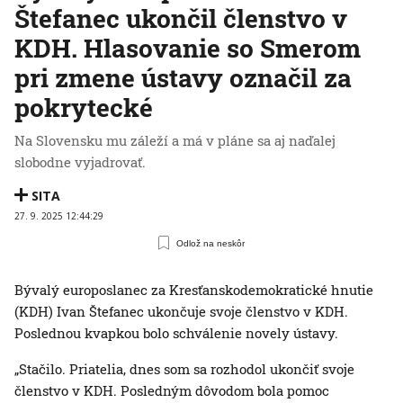
Štefanec ukončil členstvo v
KDH. Hlasovanie so Smerom
pri zmene ústavy označil za
pokrytecké
Na Slovensku mu záleží a má v pláne sa aj naďalej
slobodne vyjadrovať.
SITA
27. 9. 2025 12:44:29
Odlož na neskôr
Bývalý europoslanec za Kresťanskodemokratické hnutie
(KDH) Ivan Štefanec ukončuje svoje členstvo v KDH.
Poslednou kvapkou bolo schválenie novely ústavy.
„Stačilo. Priatelia, dnes som sa rozhodol ukončiť svoje
členstvo v KDH. Posledným dôvodom bola pomoc