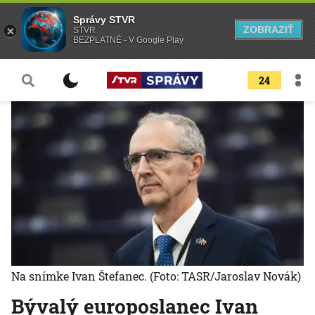
Správy STVR
ZOBRAZIŤ
STVR
BEZPLATNÉ - V Google Play
24
Na snímke Ivan Štefanec.
(Foto: TASR/Jaroslav Novák)
Bývalý europoslanec Ivan