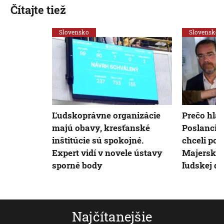
Čítajte tiež
Slovensko
Slovensko
Ľudskoprávne organizácie
Prečo hlas
majú obavy, kresťanské
Poslanci K
inštitúcie sú spokojné.
chceli po
Expert vidí v novele ústavy
Majerský 
sporné body
ľudskej dô
Najčítanejšie