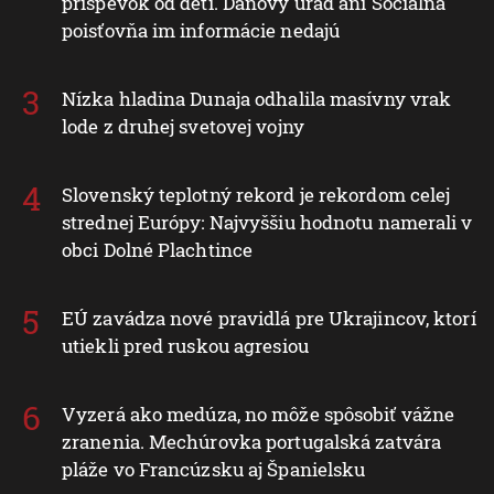
príspevok od detí. Daňový úrad ani Sociálna
poisťovňa im informácie nedajú
Nízka hladina Dunaja odhalila masívny vrak
lode z druhej svetovej vojny
Slovenský teplotný rekord je rekordom celej
strednej Európy: Najvyššiu hodnotu namerali v
obci Dolné Plachtince
EÚ zavádza nové pravidlá pre Ukrajincov, ktorí
utiekli pred ruskou agresiou
Vyzerá ako medúza, no môže spôsobiť vážne
zranenia. Mechúrovka portugalská zatvára
pláže vo Francúzsku aj Španielsku