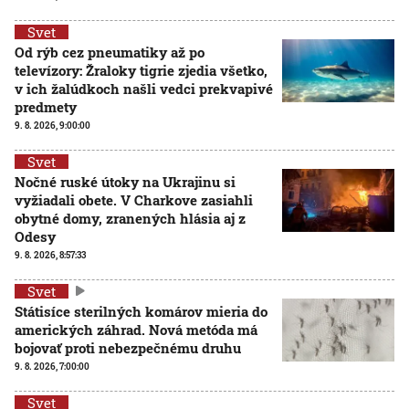
Svet
Od rýb cez pneumatiky až po
televízory: Žraloky tigrie zjedia všetko,
v ich žalúdkoch našli vedci prekvapivé
predmety
9. 8. 2026, 9:00:00
Svet
Nočné ruské útoky na Ukrajinu si
vyžiadali obete. V Charkove zasiahli
obytné domy, zranených hlásia aj z
Odesy
9. 8. 2026, 8:57:33
Svet
Státisíce sterilných komárov mieria do
amerických záhrad. Nová metóda má
bojovať proti nebezpečnému druhu
9. 8. 2026, 7:00:00
Svet