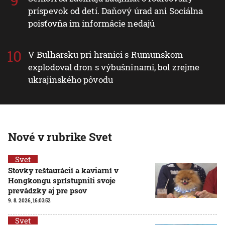
príspevok od detí. Daňový úrad ani Sociálna
poisťovňa im informácie nedajú
V Bulharsku pri hranici s Rumunskom
explodoval dron s výbušninami, bol zrejme
ukrajinského pôvodu
Nové v rubrike Svet
Svet
Stovky reštaurácií a kaviarní v
Hongkongu sprístupnili svoje
prevádzky aj pre psov
9. 8. 2026, 16:03:52
Svet