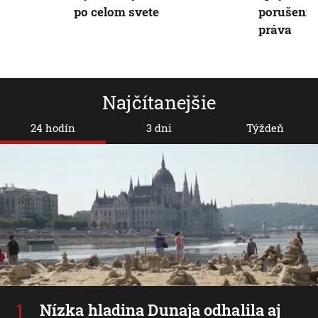
po celom svete
porušenia
práva
Najčítanejšie
24 hodín
3 dni
Týždeň
Nízka hladina Dunaja odhalila aj