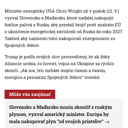
Minister energetiky USA Chris Wright už v piatok (12. 9.)
vyzval Slovensko a Maďarsko, ktoré naďalej nakupujú
fosílne palivá z Ruska, aby prestali brojiť proti snahám EÚ
o ukončenie energetickej závislosti od Ruska do roku 2027.
Taktiež aby namiesto toho nakupovali energonosiče zo
Spojených štátov.
Trump je podľa svojich slov presvedčený, že ak štáty
Aliancie urobia, čo hovorí, vojna na Ukrajine sa rýchlo
skončí. „Ak nie, len mrháte mojím časom a časom,
energiou a peniazmi Spojených štátov,“ uviedol.
Môže vás zaujímať
Slovensko a Maďarsko musia skončiť s ruským
plynom, vyzval americký minister. Európa by
mala nakupovať plyn “od svojich priateľov“