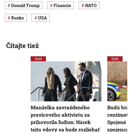
Donald Trump
Financie
NATO
Rusko
USA
Čítajte tiež
Svet
Svet
Manželka zavraždeného
Budú brán
pravicového aktivistu sa
centimete
prihovorila ľuďom: Nárek
Spojené št
tejto vdovy sa bude rozliehať
spojencami