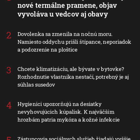
nové termálne pramene, objav
vyvoláva u vedcov aj obavy
Dovolenka sa zmenila na nočnú moru.
Namiesto oddychu prišli štípance, neporiadok
a podozrenie na ploštice
Chcete klimatizáciu, ale bývate v bytovke?
Rozhodnutie vlastníka nestačí, potrebný je aj
súhlas susedov
Hygienici upozorňujú na desiatky
nevyhovujúcich kúpalísk. K najväčším
hrozbám patria mykóza a kožné infekcie
Zástupcovia sociálnych služieb žiadajú vyššie