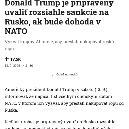
Donald Trump je pripravený
uvaliť rozsiahle sankcie na
Rusko, ak bude dohoda v
NATO
Vyzval krajiny Aliancie, aby prestali nakupovať ruskú
ropu.
TASR
13. 9. 2025 14:31:50
Odlož na neskôr
Americký prezident Donald Trump v sobotu (13. 9.)
informoval, že napísal list všetkým členským štátom
NATO, v ktorom ich vyzval, aby prestali nakupovať ropu od
Ruska.
Keď tak urobia, je pripravený uvaliť na Rusko rozsiahle
sankcie za predpokladu, že sa na tom dohodnú všetci