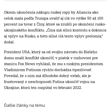
Okrem ukončenia nákupu ruskej ropy by Aliancia ako
celok mala podľa Trumpa uvaliť aj clá vo výške 50 až 100
percent na tovar z Číny, ktoré sa zrušili po skončení rusko-
ukrajinského konfliktu. „Čína má silnú kontrolu a dokonca
aj vplyv na Rusko, a tieto silné clá tento vplyv prelomia,“
dodal.
Prezident USA, ktorý sa od svojho návratu do Bieleho
domu snaží konflikt ukončiť, v piatok v rozhovore pre
stanicu Fox News vyhlásil, že mu s ruským prezidentom
Vladimirom Putinom rýchlo dochádza trpezlivosť.
Povedal, že s ním má dlhodobo dobrý vzťah, ale je
frustrovaný z neschopnosti Putina ukončiť vojnu na
Ukrajine, ktorú ten rozpútal vo februári 2022.
Ďalšie články na tému: