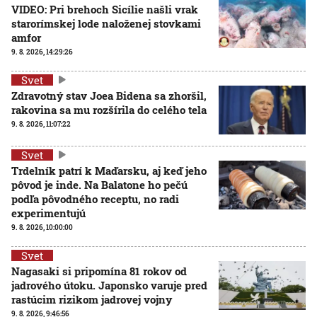
VIDEO: Pri brehoch Sicílie našli vrak
starorímskej lode naloženej stovkami
amfor
9. 8. 2026, 14:29:26
Svet
Zdravotný stav Joea Bidena sa zhoršil,
rakovina sa mu rozšírila do celého tela
9. 8. 2026, 11:07:22
Svet
Trdelník patrí k Maďarsku, aj keď jeho
pôvod je inde. Na Balatone ho pečú
podľa pôvodného receptu, no radi
experimentujú
9. 8. 2026, 10:00:00
Svet
Nagasaki si pripomína 81 rokov od
jadrového útoku. Japonsko varuje pred
rastúcim rizikom jadrovej vojny
9. 8. 2026, 9:46:56