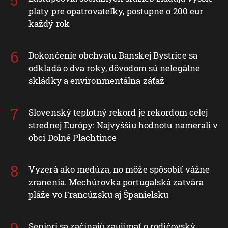
platy pre opatrovateľky, postupne o 200 eur
každý rok
Dokončenie obchvatu Banskej Bystrice sa
odkladá o dva roky, dôvodom sú nelegálne
skládky a environmentálna záťaž
Slovenský teplotný rekord je rekordom celej
strednej Európy: Najvyššiu hodnotu namerali v
obci Dolné Plachtince
Vyzerá ako medúza, no môže spôsobiť vážne
zranenia. Mechúrovka portugalská zatvára
pláže vo Francúzsku aj Španielsku
Seniori sa začínajú zaujímať o rodičovský