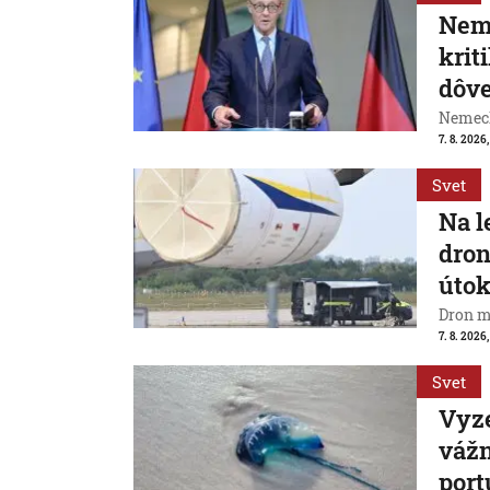
Neme
krit
dôve
Nemeck
7. 8. 2026
Svet
Na l
dron
útok
Dron m
7. 8. 2026,
Svet
Vyze
váž
port