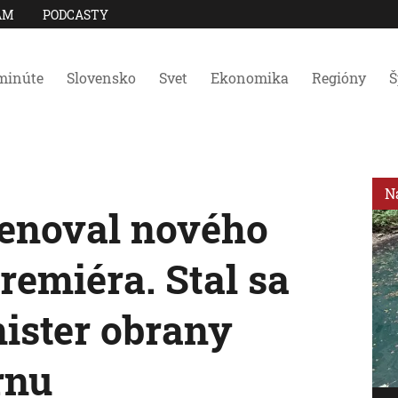
AM
PODCASTY
minúte
Slovensko
Svet
Ekonomika
Regióny
Š
N
enoval nového
emiéra. Stal sa
ister obrany
rnu