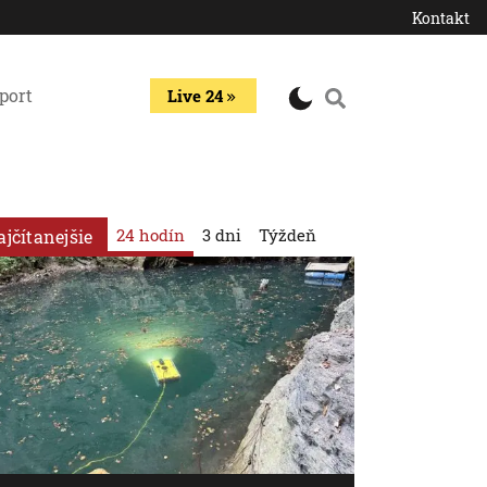
Kontakt
port
Live 24
24 hodín
3 dni
Týždeň
ajčítanejšie