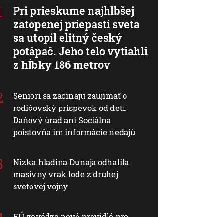
Pri prieskume najhlbšej
zatopenej priepasti sveta
sa utopil elitný český
potápač. Jeho telo vytiahli
z hĺbky 186 metrov
Seniori sa začínajú zaujímať o
rodičovský príspevok od detí.
Daňový úrad ani Sociálna
poisťovňa im informácie nedajú
Nízka hladina Dunaja odhalila
masívny vrak lode z druhej
svetovej vojny
EÚ zavádza nové pravidlá pre