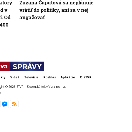
ktorý
Zuzana Čaputová sa neplánuje
VIDEO: Zeme
d v
vrátiť do politiky, ani sa v nej
Japonsku za
i. Od
angažovať
uprostred op
 400
chránili vla
kty
Videá
Televízia
Rozhlas
Aplikácie
O STVR
ght © 2026 STVR – Slovenská televízia a rozhlas
s