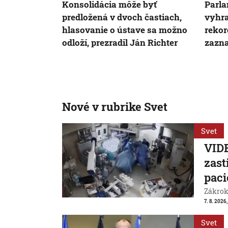
Konsolidácia môže byť
Parla
predložená v dvoch častiach,
vyhra
hlasovanie o ústave sa možno
rekor
odloží, prezradil Ján Richter
zazna
Nové v rubrike Svet
Svet
VIDE
zast
paci
Zákrok 
7. 8. 2026,
Svet