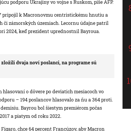
ujúcu podporu Ukrajiny vo vojne s Ruskom, píše AFP.
17 pripojil k Macronovmu centristickému hnutiu a
h či zámorských územiach. Lecornu údajne patril
ri 2024, keď prezident uprednostnil Bayroua.
 zložili dvaja noví poslanci, na programe sú
 hlasovaní o dôvere po deviatich mesiacoch vo
dporu – 194 poslancov hlasovalo za ňu a 364 proti.
 demisiu. Bayrou bol šiestym premiérom počas
2017 a piatym od roku 2022.
e Figaro, chce 64 percent Francúzov, aby Macron