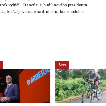
krok vylúčil. Francúzi si budú nového prezidenta
že, keďže je v úrade už druhé funkčné obdobie.
Svet