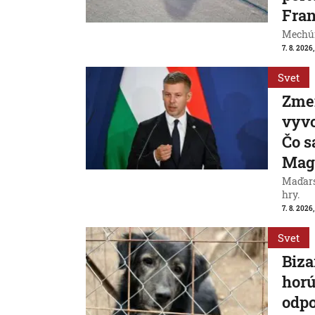
Fran
Mechúr
7. 8. 2026,
Svet
Zme
vyvo
Čo s
Mag
Maďarsk
hry.
7. 8. 2026,
Svet
Biza
horú
odpo