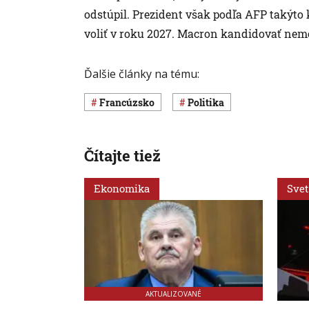
odstúpil. Prezident však podľa AFP takýto 
voliť v roku 2027. Macron kandidovať nemô
Ďalšie články na tému:
Francúzsko
Politika
Čítajte tiež
Ekonomika
Svet
AKTUALIZOVANÉ