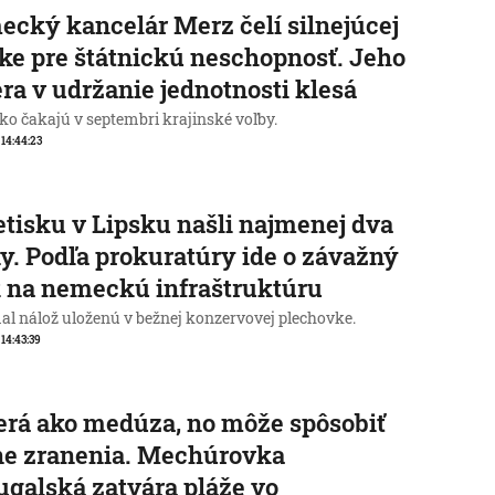
cký kancelár Merz čelí silnejúcej
ike pre štátnickú neschopnosť. Jeho
ra v udržanie jednotnosti klesá
o čakajú v septembri krajinské voľby.
, 14:44:23
etisku v Lipsku našli najmenej dva
y. Podľa prokuratúry ide o závažný
 na nemeckú infraštruktúru
al nálož uloženú v bežnej konzervovej plechovke.
 14:43:39
rá ako medúza, no môže spôsobiť
ne zranenia. Mechúrovka
ugalská zatvára pláže vo