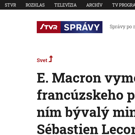
STVR
ROZHLAS
TELEVÍZIA
ARCHÍV
TV PROGR
Správy po 
Svet
E. Macron vym
francúzskeho pr
ním bývalý min
Sébastien Leco