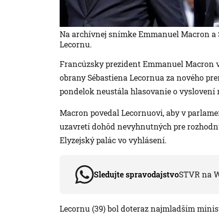
Na archívnej snímke Emmanuel Macron a 
Lecornu.
Francúzsky prezident Emmanuel Macron v u
obrany Sébastiena Lecornua za nového pre
pondelok neustála hlasovanie o vyslovení 
Macron povedal Lecornuovi, aby v parlament
uzavretí dohôd nevyhnutných pre rozhodnu
Elyzejský palác vo vyhlásení.
Sledujte spravodajstvo
STVR na 
Lecornu (39) bol doteraz najmladším mini