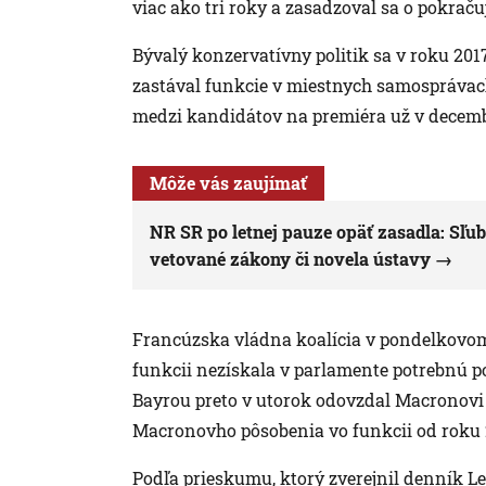
viac ako tri roky a zasadzoval sa o pokrač
Bývalý konzervatívny politik sa v roku 20
zastával funkcie v miestnych samosprávac
medzi kandidátov na premiéra už v decemb
Môže vás zaujímať
NR SR po letnej pauze opäť zasadla: Sľub
vetované zákony či novela ústavy
Francúzska vládna koalícia v pondelkovom
funkcii nezískala v parlamente potrebnú po
Bayrou preto v utorok odovzdal Macronovi
Macronovho pôsobenia vo funkcii od roku 
Podľa prieskumu, ktorý zverejnil denník L