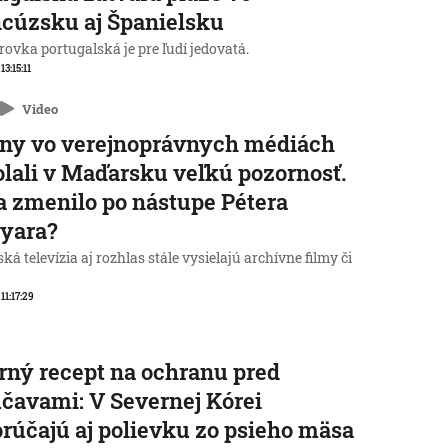
cúzsku aj Španielsku
ovka portugalská je pre ľudí jedovatá.
 13:15:11
Video
ny vo verejnoprávnych médiách
lali v Maďarsku veľkú pozornosť.
a zmenilo po nástupe Pétera
yara?
á televízia aj rozhlas stále vysielajú archívne filmy či
 11:17:29
rný recept na ochranu pred
čavami: V Severnej Kórei
rúčajú aj polievku zo psieho mäsa