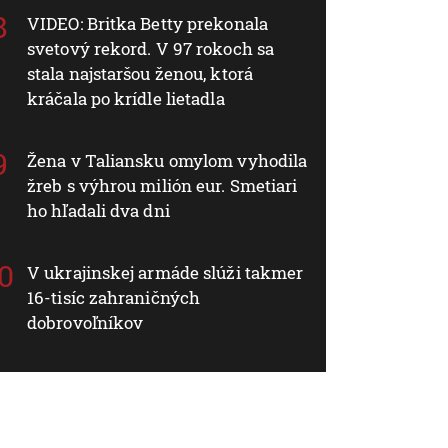
VIDEO: Britka Betty prekonala
svetový rekord. V 97 rokoch sa
stala najstaršou ženou, ktorá
kráčala po krídle lietadla
Žena v Taliansku omylom vyhodila
žreb s výhrou milión eur. Smetiari
ho hľadali dva dni
V ukrajinskej armáde slúži takmer
16-tisíc zahraničných
dobrovoľníkov