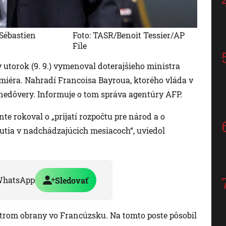
Sébastien
Foto: TASR/Benoit Tessier/AP
File
torok (9. 9.) vymenoval doterajšieho ministra
miéra. Nahradí Francoisa Bayroua, ktorého vláda v
nedôvery. Informuje o tom správa agentúry AFP.
e rokoval o „prijatí rozpočtu pre národ a o
tia v nadchádzajúcich mesiacoch“, uviedol
WhatsApp
Sledovať
strom obrany vo Francúzsku. Na tomto poste pôsobil