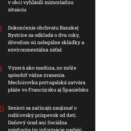
v obci vyhlásili mimoriadnu
situáciu
Dokončenie obchvatu Banskej
Bystrice sa odkladá o dva roky,
dôvodom sú nelegálne skládky a
environmentálna záťaž
Vyzerá ako medúza, no môže
spôsobiť vážne zranenia.
Mechúrovka portugalská zatvára
pláže vo Francúzsku aj Španielsku
Seniori sa začínajú zaujímať o
rodičovský príspevok od detí.
Daňový úrad ani Sociálna
poisťovňa im informácie nedajú