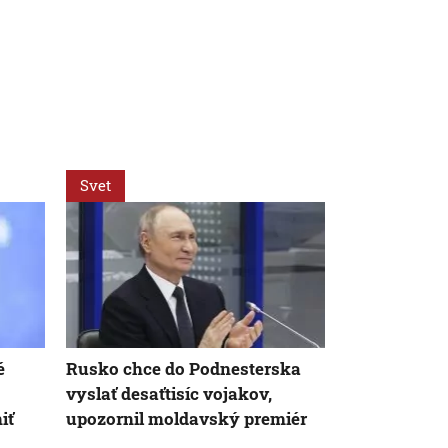
Svet
Svet
é
Rusko chce do Podnesterska
Ruské drony
vyslať desaťtisíc vojakov,
priestor Mo
iť
upozornil moldavský premiér
explodovali