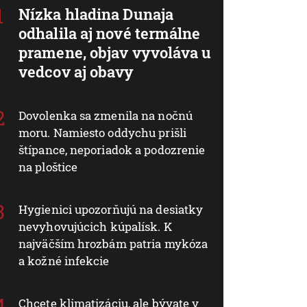
Nízka hladina Dunaja
odhalila aj nové termálne
pramene, objav vyvoláva u
vedcov aj obavy
Dovolenka sa zmenila na nočnú
moru. Namiesto oddychu prišli
štípance, neporiadok a podozrenie
na ploštice
Hygienici upozorňujú na desiatky
nevyhovujúcich kúpalísk. K
najväčším hrozbám patria mykóza
a kožné infekcie
Chcete klimatizáciu, ale bývate v