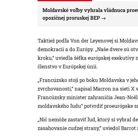
Moldavské voľby vyhrala vládnuca proeur
opozičnej proruskej BEP
Taktiež podľa Von der Leyenovej si Moldavs
demokracii a do Európy. „Naše dvere sú o
kroku,“ uviedla šéfka európskej exekutívy 
členstvo v Európskej únii.
„Francúzsko stojí po boku Moldavska v jeh
zvrchovanosti,“ napísal Macron na sieti X
Francúzsky minister zahraničia Jean-Noël 
moldavského ľudu“ potvrdiť proeurópske s
„Nič nemôže zastaviť ľud, ktorý si vybral 
zasahovanie cudzej strany,“ uviedol Barrot 