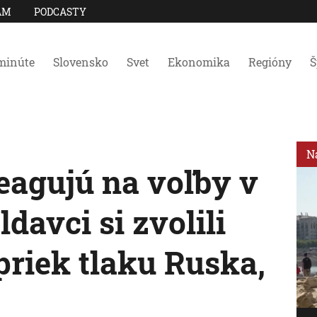
AM
PODCASTY
minúte
Slovensko
Svet
Ekonomika
Regióny
Š
N
reagujú na voľby v
avci si zvolili
riek tlaku Ruska,