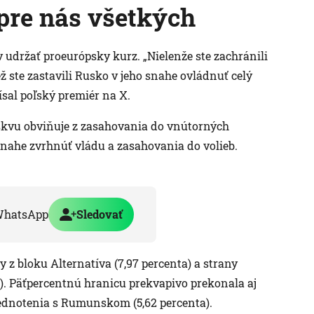
 pre nás všetkých
udržať proeurópsky kurz. „Nielenže ste zachránili
ž ste zastavili Rusko v jeho snahe ovládnuť celý
ísal poľský premiér na X.
kvu obviňuje z zasahovania do vnútorných
snahe zvrhnúť vládu a zasahovania do volieb.
WhatsApp
Sledovať
 z bloku Alternatíva (7,97 percenta) a strany
a). Päťpercentnú hranicu prekvapivo prekonala aj
jednotenia s Rumunskom (5,62 percenta).