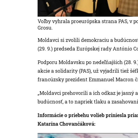
Voľby vyhrala proeurópska strana PAS, v pop
Grosu.
Moldavci si zvolili demokraciu a budúcnos
(29. 9.) predseda Európskej rady António Co
Podporu Moldavsku po nedeľňajších (28. 9.)
akcie a solidarity (PAS), už vyjadrili tiež 
francúzsky prezident Emmanuel Macron či
„Moldavci prehovorili a ich odkaz je jasný 
budúcnosť, a to napriek tlaku a zasahovaniu
Informácie o priebehu volieb priniesla pr
Katarína Chovančáková: