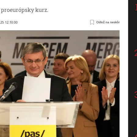
 proeurópsky kurz.
025 12:10:00
Odlož na neskôr