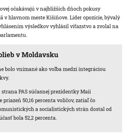
vej očakávajú v najbližších dňoch pokusy
ä v hlavnom meste Kišiňove. Líder opozície, bývalý
yhlásením výsledkov vyhlásil víťazstvo a zvolal na
parlamentu.
olieb v Moldavsku
ne bolo vnímané ako voľba medzi integráciou
kvy.
a strana PAS súčasnej prezidentky Maii
priazeň 50,16 percenta voličov, zatiaľ čo
munistických a socialistických strán dostal od
účasť bola 52,2 percenta.