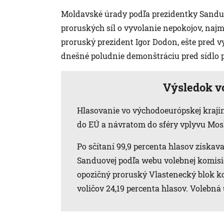
Moldavské úrady podľa prezidentky Sanduo
proruských síl o vyvolanie nepokojov, najm
proruský prezident Igor Dodon, ešte pred v
dnešné poludnie demonštráciu pred sídlo 
Výsledok v
Hlasovanie vo východoeurópskej kraji
do EÚ a návratom do sféry vplyvu Mos
Po sčítaní 99,9 percenta hlasov získav
Sanduovej podľa webu volebnej komisie 
opozičný proruský Vlastenecký blok ko
voličov 24,19 percenta hlasov. Volebná 