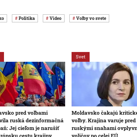
ko
Politika
Video
voľby vo svete
Svet
vsko pred voľbami
Moldavsko čakajú kritick
vila ruská dezinformačná
voľby. Krajina varuje pred
ň: Jej cieľom je narušiť
ruskými snahami ovplyvn
rópsku cestu krajiny
voličov po celej EÚ