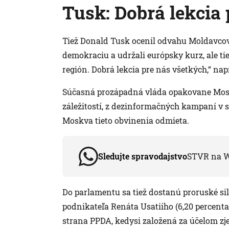
Tusk: Dobrá lekcia
Tiež Donald Tusk ocenil odvahu Moldavcov 
demokraciu a udržali európsky kurz, ale tie
región. Dobrá lekcia pre nás všetkých,“ nap
Súčasná prozápadná vláda opakovane Mos
záležitostí, z dezinformačných kampaní v 
Moskva tieto obvinenia odmieta.
Sledujte spravodajstvo
STVR na 
Do parlamentu sa tiež dostanú proruské sily
podnikateľa Renáta Usatiiho (6,20 percent
strana PPDA, kedysi založená za účelom z