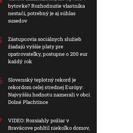
bytovke? Rozhodnutie vlastníka
nestačí, potrebný je aj súhlas
susedov
Zástupcovia sociálnych služieb
žiadajú vyššie platy pre
opatrovateľky, postupne o 200 eur
každý rok
Slovenský teplotný rekord je
rekordom celej strednej Európy:
Najvyššiu hodnotu namerali v obci
Dolné Plachtince
VIDEO: Rozsiahly požiar v
Braväcove pohltil niekoľko domov,