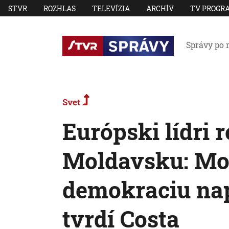
STVR
ROZHLAS
TELEVÍZIA
ARCHÍV
TV PROGR
Správy po 
Svet
Európski lídri 
Moldavsku: Mold
demokraciu nap
tvrdí Costa