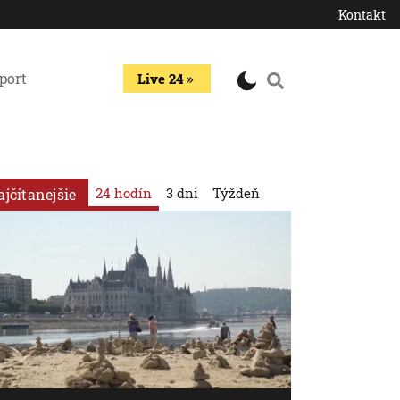
Kontakt
port
Live 24
24 hodín
3 dni
Týždeň
ajčítanejšie