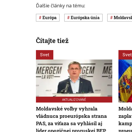
Ďalšie články na tému:
Európa
Európska únia
Moldavs
Čítajte tiež
Svet
Svet
AKTUALIZOVANÉ
Moldavské voľby vyhrala
Molda
vládnuca proeurópska strana
zapla
PAS, za víťaza sa vyhlásil aj
kampa
líder opozičnej proruskej BEP
proeu