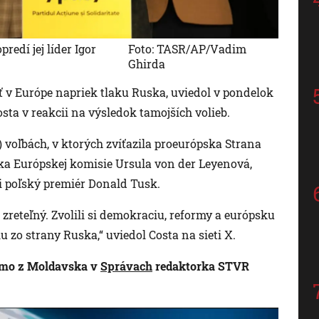
redí jej líder Igor
Foto: TASR/AP/Vadim
Ghirda
ť v Európe napriek tlaku Ruska, uviedol v pondelok
sta v reakcii na výsledok tamojších volieb.
 voľbách, v ktorých zvíťazila proeurópska Strana
šéfka Európskej komisie Ursula von der Leyenová,
 poľský premiér Donald Tusk.
a zreteľný. Zvolili si demokraciu, reformy a európsku
 zo strany Ruska,“ uviedol Costa na sieti X.
iamo z Moldavska v
Správach
redaktorka STVR