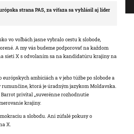
ópska strana PAS, za víťaza sa vyhlásil aj líder
ko vo voľbách jasne vybralo cestu k slobode,
tvorené. A my vás budeme podporovať na každom
na sieti X s odvolaním sa na kandidatúru krajiny na
o európskych ambíciách a v jeho túžbe po slobode a
 v rumunčine, ktorá je úradným jazykom Moldavska.
Barrot privítal „suverénne rozhodnutie
merovanie krajiny.
demokraciu a slobodu. Ani zúfalé pokusy o
na X.