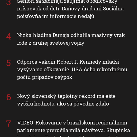
Seniori sa začínajú zaujímať o rodičovský
príspevok od detí. Daňový úrad ani Sociálna
poisťovňa im informácie nedajú
Nízka hladina Dunaja odhalila masívny vrak
lode z druhej svetovej vojny
Odporca vakcín Robert F. Kennedy mladší
vyzýva na očkovanie. USA čelia rekordnému
počtu prípadov osýpok
Nový slovenský teplotný rekord má ešte
vyššiu hodnotu, ako sa pôvodne zdalo
VIDEO: Rokovanie v brazílskom regionálnom
parlamente prerušila milá návšteva. Skupinka