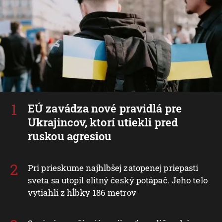
EÚ zavádza nové pravidlá pre
Ukrajincov, ktorí utiekli pred
ruskou agresiou
Pri prieskume najhlbšej zatopenej priepasti
sveta sa utopil elitný český potápač. Jeho telo
vytiahli z hĺbky 186 metrov