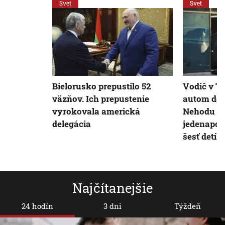
Svet
Svet
Bielorusko prepustilo 52
Vodič v To
väzňov. Ich prepustenie
autom do 
vyrokovala americká
Nehodu ne
delegácia
jedenapolr
šesť detí 
Najčítanejšie
24 hodín
3 dni
Týždeň