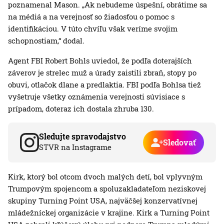
poznamenal Mason. „Ak nebudeme úspešní, obrátime sa
na médiá a na verejnosť so žiadosťou o pomoc s
identifikáciou. V túto chvíľu však veríme svojim
schopnostiam,“ dodal.
Agent FBI Robert Bohls uviedol, že podľa doterajších
záverov je strelec muž a úrady zaistili zbraň, stopy po
obuvi, otlačok dlane a predlaktia. FBI podľa Bohlsa tiež
vyšetruje všetky oznámenia verejnosti súvisiace s
prípadom, doteraz ich dostala zhruba 130.
Sledujte spravodajstvo
Sledovať
STVR na Instagrame
Kirk, ktorý bol otcom dvoch malých detí, bol vplyvným
Trumpovým spojencom a spoluzakladateľom neziskovej
skupiny Turning Point USA, najväčšej konzervatívnej
mládežníckej organizácie v krajine. Kirk a Turning Point