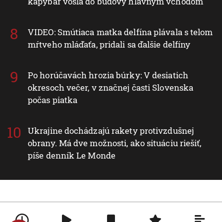
kapybár vošla do budovy hlavným vchodom
VIDEO: Smútiaca matka delfína plávala s telom
mŕtveho mláďaťa, pridali sa ďalšie delfíny
Po horúčavách hrozia búrky: V desiatich
okresoch večer, v značnej časti Slovenska
počas piatka
Ukrajine dochádzajú rakety protivzdušnej
obrany. Má dve možnosti, ako situáciu riešiť,
píše denník Le Monde
Nové v rubrike Svet