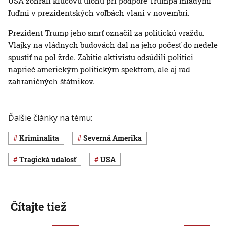
USA zohrali kľúčovú úlohu pri podpore Trumpa mladými
ľuďmi v prezidentských voľbách vlani v novembri.
Prezident Trump jeho smrť označil za politickú vraždu.
Vlajky na vládnych budovách dal na jeho počesť do nedele
spustiť na pol žrde. Zabitie aktivistu odsúdili politici
naprieč americkým politickým spektrom, ale aj rad
zahraničných štátnikov.
Ďalšie články na tému:
Kriminalita
Severná Amerika
Tragická udalosť
USA
Čítajte tiež