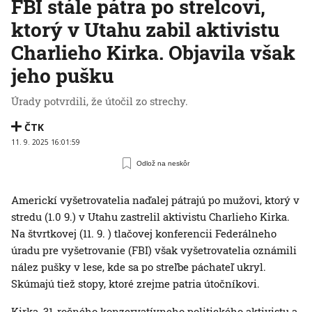
FBI stále pátra po strelcovi,
ktorý v Utahu zabil aktivistu
Charlieho Kirka. Objavila však
jeho pušku
Úrady potvrdili, že útočil zo strechy.
ČTK
11. 9. 2025 16:01:59
Odlož na neskôr
Americkí vyšetrovatelia naďalej pátrajú po mužovi, ktorý v
stredu (1.0 9.) v Utahu zastrelil aktivistu Charlieho Kirka.
Na štvrtkovej (11. 9. ) tlačovej konferencii Federálneho
úradu pre vyšetrovanie (FBI) však vyšetrovatelia oznámili
nález pušky v lese, kde sa po streľbe páchateľ ukryl.
Skúmajú tiež stopy, ktoré zrejme patria útočníkovi.
Kirka, 31-ročného konzervatívneho politického aktivistu a