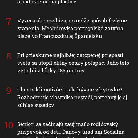
a podozrenie na ploštice
Vyzerá ako medúza, no môže spôsobiť vážne
zranenia. Mechúrovka portugalská zatvára
pláže vo Francúzsku aj Španielsku
Pri prieskume najhlbšej zatopenej priepasti
sveta sa utopil elitný český potápač. Jeho telo
vytiahli z hĺbky 186 metrov
Chcete klimatizáciu, ale bývate v bytovke?
Rozhodnutie vlastníka nestačí, potrebný je aj
súhlas susedov
Seniori sa začínajú zaujímať o rodičovský
príspevok od detí. Daňový úrad ani Sociálna