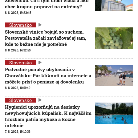
Slovensko. Čo s tým urobí vláda a ako
chce krajinu pripraviť na extrémy?
8. 8. 2026, 19:22:45
Slovensko
Slovenské vinice bojujú so suchom.
Pestovatelia začali zavlažovať aj tam,
kde to bežne nie je potrebné
8. 8. 2026, 14:32:55
Slovensko
Podvodné ponuky ubytovania v
Chorvátsku: Pár kliknutí na internete a
môžete prísť o peniaze aj dovolenku
8. 8. 2026, 10:51:49
Slovensko
Hygienici upozorňujú na desiatky
nevyhovujúcich kúpalísk. K najväčším
hrozbám patria mykóza a kožné
infekcie
7. 8. 2026, 19:10:36