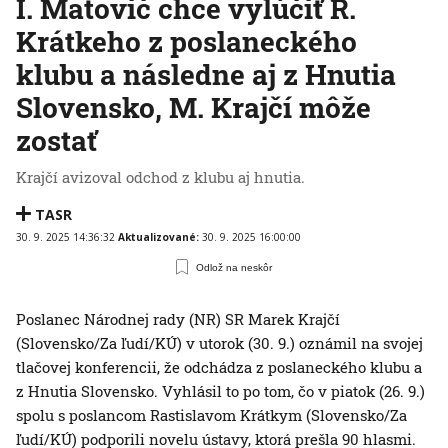
I. Matovič chce vylúčiť R.
Krátkeho z poslaneckého
klubu a následne aj z Hnutia
Slovensko, M. Krajčí môže
zostať
Krajčí avizoval odchod z klubu aj hnutia.
TASR
30. 9. 2025 14:36:32
Aktualizované:
30. 9. 2025 16:00:00
Odlož na neskôr
Poslanec Národnej rady (NR) SR Marek Krajčí
(Slovensko/Za ľudí/KÚ) v utorok (30. 9.) oznámil na svojej
tlačovej konferencii, že odchádza z poslaneckého klubu a
z Hnutia Slovensko. Vyhlásil to po tom, čo v piatok (26. 9.)
spolu s poslancom Rastislavom Krátkym (Slovensko/Za
ľudí/KÚ) podporili novelu ústavy, ktorá prešla 90 hlasmi.