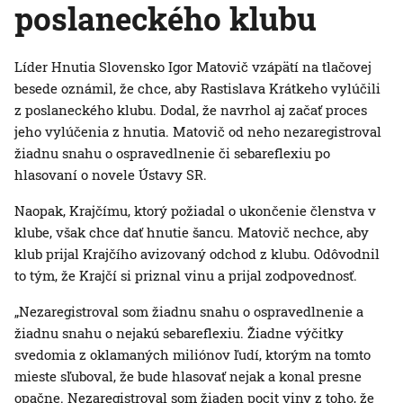
poslaneckého klubu
Líder Hnutia Slovensko Igor Matovič vzápätí na tlačovej
besede oznámil, že chce, aby Rastislava Krátkeho vylúčili
z poslaneckého klubu. Dodal, že navrhol aj začať proces
jeho vylúčenia z hnutia. Matovič od neho nezaregistroval
žiadnu snahu o ospravedlnenie či sebareflexiu po
hlasovaní o novele Ústavy SR.
Naopak, Krajčímu, ktorý požiadal o ukončenie členstva v
klube, však chce dať hnutie šancu. Matovič nechce, aby
klub prijal Krajčího avizovaný odchod z klubu. Odôvodnil
to tým, že Krajčí si priznal vinu a prijal zodpovednosť.
„Nezaregistroval som žiadnu snahu o ospravedlnenie a
žiadnu snahu o nejakú sebareflexiu. Žiadne výčitky
svedomia z oklamaných miliónov ľudí, ktorým na tomto
mieste sľuboval, že bude hlasovať nejak a konal presne
opačne. Nezaregistroval som žiaden pocit viny z toho, že