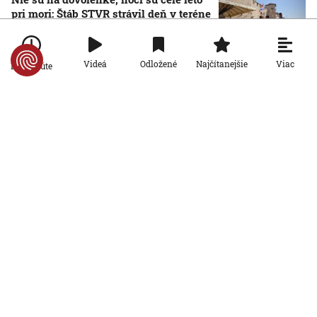
pri mori: Štáb STVR strávil deň v teréne
so slovenskými policajtami v
Chorvátsku
7. 8. 2026, 7:00:00
Viac
Videá
Odložené
Najčítanejšie
Po minúte
Slovensko
Poľovníci bojujú proti africkému moru
ošípaných, agrorezort im zabezpečil
špeciálne chladiace boxy na ulovené
diviaky
7. 8. 2026, 6:00:00
Slovensko
Dunaj sa zmenil na nepoznanie. Nízka
hladina blokuje lode a zvyšuje náklady
na prepravu
6. 8. 2026, 19:09:48
Slovensko
Nový slovenský teplotný rekord má
ešte vyššiu hodnotu, ako sa pôvodne
zdalo