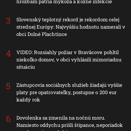
hrozbám patria mykóza a kožné infekcie
Slovenský teplotný rekord je rekordom celej
strednej Európy: Najvyššiu hodnotu namerali v
obci Dolné Plachtince
VIDEO: Rozsiahly požiar v Braväcove pohltil
niekoľko domov, v obci vyhlásili mimoriadnu
situáciu
Zástupcovia sociálnych služieb žiadajú vyššie
platy pre opatrovateľky, postupne o 200 eur
každý rok
Dovolenka sa zmenila na nočnú moru.
Namiesto oddychu prišli štípance, neporiadok