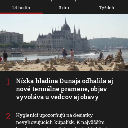
24 hodín
3 dni
Týždeň
Nízka hladina Dunaja odhalila aj
nové termálne pramene, objav
vyvoláva u vedcov aj obavy
Hygienici upozorňujú na desiatky
nevyhovujúcich kúpalísk. K najväčším