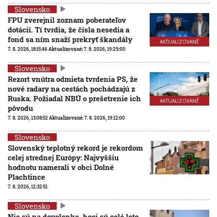
Slovensko
FPU zverejnil zoznam poberateľov
dotácií. Tí tvrdia, že čísla nesedia a
fond sa ním snaží prekryť škandály
AKTUALIZOVANÉ
7. 8. 2026, 18:15:46
Aktualizované:
7. 8. 2026, 19:29:00
Slovensko
Rezort vnútra odmieta tvrdenia PS, že
nové radary na cestách pochádzajú z
Ruska. Požiadal NBÚ o prešetrenie ich
AKTUALIZOVANÉ
pôvodu
7. 8. 2026, 13:08:52
Aktualizované:
7. 8. 2026, 19:12:00
Slovensko
Slovenský teplotný rekord je rekordom
celej strednej Európy: Najvyššiu
hodnotu namerali v obci Dolné
Plachtince
7. 8. 2026, 12:32:51
Slovensko
Nie sú na dovolenke, hoci sú celé leto