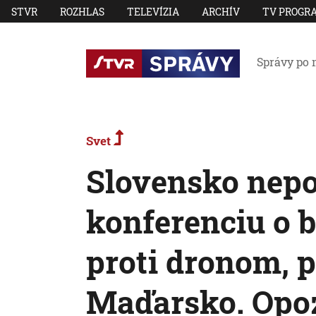
STVR
ROZHLAS
TELEVÍZIA
ARCHÍV
TV PROGR
Správy po 
Svet
Slovensko nepo
konferenciu o 
proti dronom, 
Maďarsko. Opoz