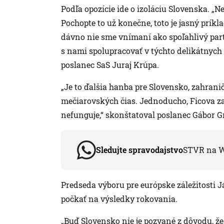
Podľa opozície ide o izoláciu Slovenska. „
Pochopte to už konečne, toto je jasný príkla
dávno nie sme vnímaní ako spoľahlivý partn
s nami spolupracovať v týchto delikátnych
poslanec SaS Juraj Krúpa.
„Je to ďalšia hanba pre Slovensko, zahrani
mečiarovských čias. Jednoducho, Ficova za
nefunguje,“ skonštatoval poslanec Gábor G
Sledujte spravodajstvo
STVR na 
Predseda výboru pre európske záležitosti 
počkať na výsledky rokovania.
„Buď Slovensko nie je pozvané z dôvodu, ž