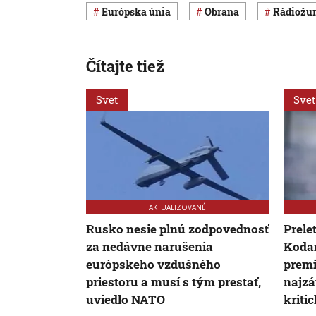
Európska únia
obrana
Rádiožu
Čítajte tiež
Svet
Svet
AKTUALIZOVANÉ
Rusko nesie plnú zodpovednosť
Prele
za nedávne narušenia
Kodan
európskeho vzdušného
premi
priestoru a musí s tým prestať,
najzá
uviedlo NATO
kriti