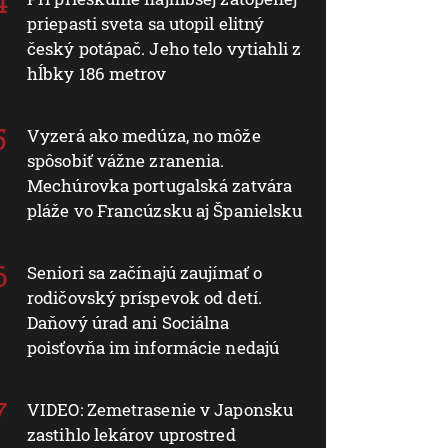
priepasti sveta sa utopil elitný
český potápač. Jeho telo vytiahli z
hĺbky 186 metrov
Vyzerá ako medúza, no môže
spôsobiť vážne zranenia.
Mechúrovka portugalská zatvára
pláže vo Francúzsku aj Španielsku
Seniori sa začínajú zaujímať o
rodičovský príspevok od detí.
Daňový úrad ani Sociálna
poisťovňa im informácie nedajú
VIDEO: Zemetrasenie v Japonsku
zastihlo lekárov uprostred