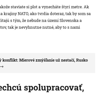
 akože staviate si plot a vynecháte štyri metre. Ak
a krajiny NATO, ako tvrdia doteraz, tak by som sa
očítajú s tým, že nebude na území Slovenska a
tov, tak je nevyhnutne nutné, aby to s nami
ý konflikt: Mierové zmýšľanie už nestačí, Rusko
echcú spolupracovať,