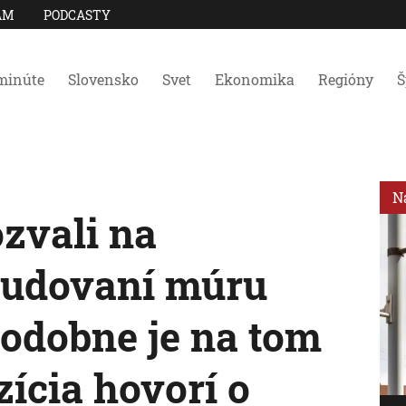
AM
PODCASTY
minúte
Slovensko
Svet
Ekonomika
Regióny
Š
N
zvali na
budovaní múru
podobne je na tom
ícia hovorí o