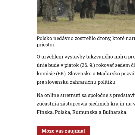
Poľsko nedávno zostrelilo drony, ktoré nar
priestor.
O urýchlení výstavby takzvaného múru pro
únie bude v piatok (26. 9.) rokovať sedem č
komisie (EK). Slovensko a Maďarsko pozván
pre slovenskú zahraničnú politiku.
Na online stretnutí sa spoločne s predstav
zúčastnia zástupcovia siedmich krajín na v
Fínska, Poľska, Rumunska a Bulharska.
Môže vás zaujímať