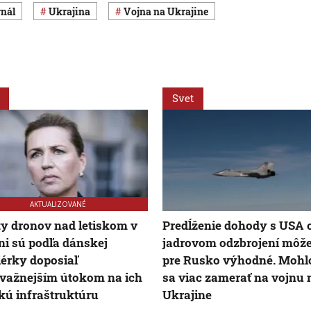
rnál
Ukrajina
vojna na Ukrajine
Svet
AKTUALIZOVANÉ
ty dronov nad letiskom v
Predĺženie dohody s USA 
i sú podľa dánskej
jadrovom odzbrojení môže
érky doposiaľ
pre Rusko výhodné. Mohl
važnejším útokom na ich
sa viac zamerať na vojnu 
ckú infraštruktúru
Ukrajine