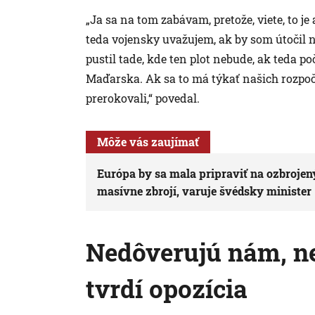
„Ja sa na tom zabávam, pretože, viete, to je
teda vojensky uvažujem, ak by som útočil n
pustil tade, kde ten plot nebude, ak teda p
Maďarska. Ak sa to má týkať našich rozpoč
prerokovali,“ povedal.
Môže vás zaujímať
Európa by sa mala pripraviť na ozbrojen
masívne zbrojí, varuje švédsky minister
Nedôverujú nám, n
tvrdí opozícia