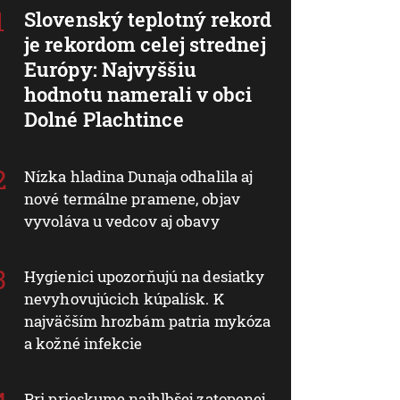
Slovenský teplotný rekord
je rekordom celej strednej
Európy: Najvyššiu
hodnotu namerali v obci
Dolné Plachtince
Nízka hladina Dunaja odhalila aj
nové termálne pramene, objav
vyvoláva u vedcov aj obavy
Hygienici upozorňujú na desiatky
nevyhovujúcich kúpalísk. K
najväčším hrozbám patria mykóza
a kožné infekcie
Pri prieskume najhlbšej zatopenej