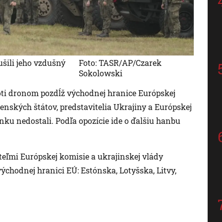
ušili jeho vzdušný
Foto: TASR/AP/Czarek
Sokolowski
ti dronom pozdĺž východnej hranice Európskej
lenských štátov, predstavitelia Ukrajiny a Európskej
ku nedostali. Podľa opozície ide o ďalšiu hanbu
iteľmi Európskej komisie a ukrajinskej vlády
ýchodnej hranici EÚ: Estónska, Lotyšska, Litvy,