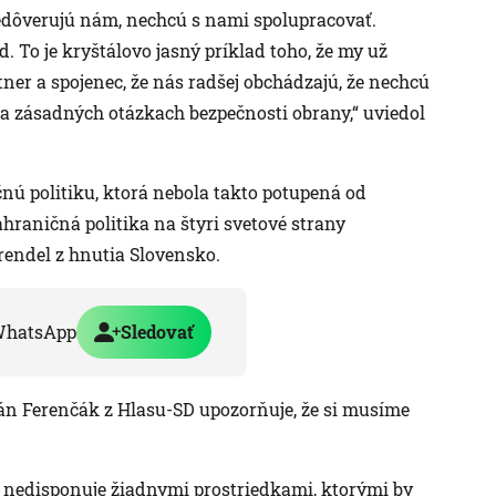
Nedôverujú nám, nechcú s nami spolupracovať.
d. To je kryštálovo jasný príklad toho, že my už
er a spojenec, že nás radšej obchádzajú, že nechcú
 a zásadných otázkach bezpečnosti obrany,“ uviedol
čnú politiku, ktorá nebola takto potupená od
hraničná politika na štyri svetové strany
rendel z hnutia Slovensko.
WhatsApp
Sledovať
Ján Ferenčák z Hlasu-SD upozorňuje, že si musíme
e nedisponuje žiadnymi prostriedkami, ktorými by