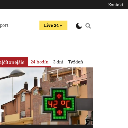
Kontakt
port
Live 24
24 hodín
3 dni
Týždeň
ajčítanejšie