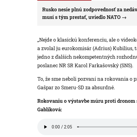
Rusko nesie plnú zodpovednosť za nedáv
musí s tým prestať, uviedlo NATO
„Nejde o klasickú konferenciu, ale o video
a zvolal ju eurokomisár (Adrius) Kubilius, ta
jedno z ďalších nekompetentných rozhodnu
poslanec NR SR Karol Farkašovský (SNS).
To, že sme neboli pozvaní na rokovania o p
Gašpar zo Smeru-SD za absurdné.
Rokovaniu o výstavbe múru proti dronom 
Gablíková: