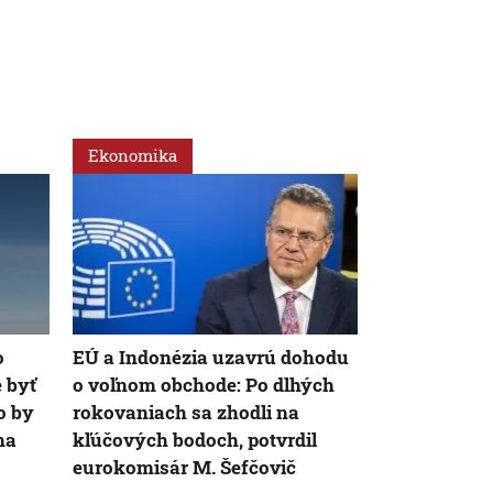
Ekonomika
Svet
o
EÚ a Indonézia uzavrú dohodu
Rusi cielene
 byť
o voľnom obchode: Po dlhých
civilistov na
o by
rokovaniach sa zhodli na
nezávislá ko
na
kľúčových bodoch, potvrdil
svedčia o úm
eurokomisár M. Šefčovič