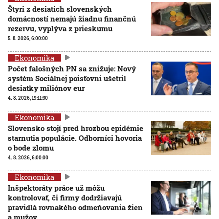
Štyri z desiatich slovenských
domácností nemajú žiadnu finančnú
rezervu, vyplýva z prieskumu
5. 8. 2026, 6:00:00
Ekonomika
Počet falošných PN sa znižuje: Nový
systém Sociálnej poisťovni ušetril
desiatky miliónov eur
4. 8. 2026, 19:11:30
Ekonomika
Slovensko stojí pred hrozbou epidémie
starnutia populácie. Odborníci hovoria
o bode zlomu
4. 8. 2026, 6:00:00
Ekonomika
Inšpektoráty práce už môžu
kontrolovať, či firmy dodržiavajú
pravidlá rovnakého odmeňovania žien
a mužov