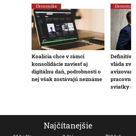
Ekonomika
Ekonomika
Koalícia chce v rámci
Definitív
konsolidácie zaviesť aj
vláda zva
digitálnu daň, podrobnosti o
avizovano
nej však zostávajú neznáme
pracovnéh
sviatky sú
Najčítanejšie