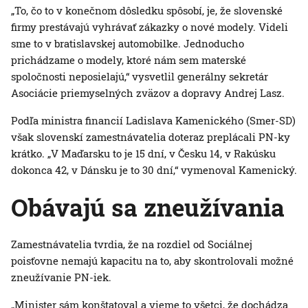
„To, čo to v konečnom dôsledku spôsobí, je, že slovenské
firmy prestávajú vyhrávať zákazky o nové modely. Videli
sme to v bratislavskej automobilke. Jednoducho
prichádzame o modely, ktoré nám sem materské
spoločnosti neposielajú,“ vysvetlil generálny sekretár
Asociácie priemyselných zväzov a dopravy Andrej Lasz.
Podľa ministra financií Ladislava Kamenického (Smer-SD)
však slovenskí zamestnávatelia doteraz preplácali PN-ky
krátko. „V Maďarsku to je 15 dní, v Česku 14, v Rakúsku
dokonca 42, v Dánsku je to 30 dní,“ vymenoval Kamenický.
Obávajú sa zneužívania
Zamestnávatelia tvrdia, že na rozdiel od Sociálnej
poisťovne nemajú kapacitu na to, aby skontrolovali možné
zneužívanie PN-iek.
„Minister sám konštatoval a vieme to všetci, že dochádza