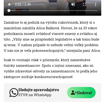
Zasiahne to aj podnik na výrobu cukroviniek, ktorý si s
manželom založila Alica Balková. Hovorí, že za 33 rokov
podnikania museli zvládnuť viaceré zmeny a zvládnu aj
túto. „Vždy sme sa prispôsobili legislatíve a tak tomu bude
aj teraz. V našom prípade to nebude veľmi veľký problém.
U nás nie je veľa práceneschopných,“ ozrejmila pani Alica.
Inak to vnímajú však v priemysle, ktorý zamestnáva
tisícky zamestnancov. Spolu s inými zmenami, ako sú
vyššie zdravotné odvody za zamestnancov, to podľa jeho
zástupcov znižuje konkurencieschopnosť.
Sledujte spravodajstvo
Sledovať
STVR na WhatsApp