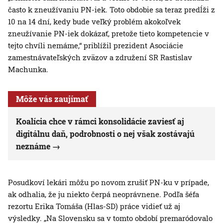
často k zneužívaniu PN-iek. Toto obdobie sa teraz predĺži z
10 na 14 dní, kedy bude veľký problém akokoľvek
zneužívanie PN-iek dokázať, pretože tieto kompetencie v
tejto chvíli nemáme,“ priblížil prezident Asociácie
zamestnávateľských zväzov a združení SR Rastislav
Machunka.
Môže vás zaujímať
Koalícia chce v rámci konsolidácie zaviesť aj
digitálnu daň, podrobnosti o nej však zostávajú
neznáme
Posudkoví lekári môžu po novom zrušiť PN-ku v prípade,
ak odhalia, že ju niekto čerpá neoprávnene. Podľa šéfa
rezortu Erika Tomáša (Hlas-SD) práce vidieť už aj
výsledky. „Na Slovensku sa v tomto období premaródovalo