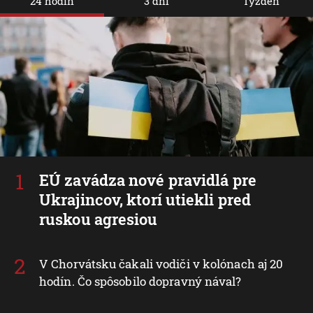
24 hodín
3 dni
Týždeň
EÚ zavádza nové pravidlá pre
Ukrajincov, ktorí utiekli pred
ruskou agresiou
V Chorvátsku čakali vodiči v kolónach aj 20
hodín. Čo spôsobilo dopravný nával?