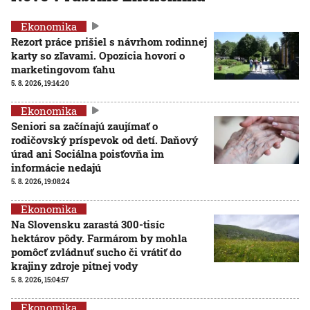
Ekonomika
Rezort práce prišiel s návrhom rodinnej
karty so zľavami. Opozícia hovorí o
marketingovom ťahu
5. 8. 2026, 19:14:20
Ekonomika
Seniori sa začínajú zaujímať o
rodičovský príspevok od detí. Daňový
úrad ani Sociálna poisťovňa im
informácie nedajú
5. 8. 2026, 19:08:24
Ekonomika
Na Slovensku zarastá 300-tisíc
hektárov pôdy. Farmárom by mohla
pomôcť zvládnuť sucho či vrátiť do
krajiny zdroje pitnej vody
5. 8. 2026, 15:04:57
Ekonomika