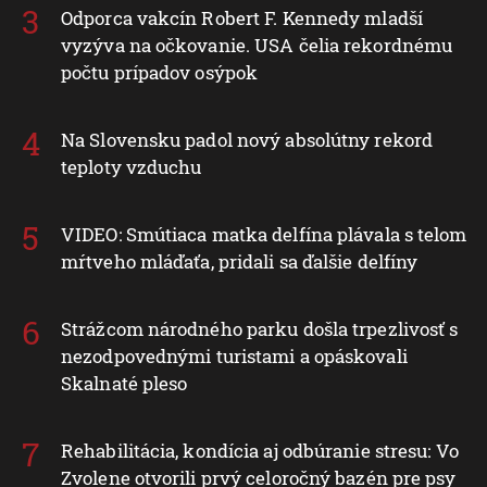
Odporca vakcín Robert F. Kennedy mladší
vyzýva na očkovanie. USA čelia rekordnému
počtu prípadov osýpok
Na Slovensku padol nový absolútny rekord
teploty vzduchu
VIDEO: Smútiaca matka delfína plávala s telom
mŕtveho mláďaťa, pridali sa ďalšie delfíny
Strážcom národného parku došla trpezlivosť s
nezodpovednými turistami a opáskovali
Skalnaté pleso
Rehabilitácia, kondícia aj odbúranie stresu: Vo
Zvolene otvorili prvý celoročný bazén pre psy