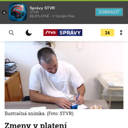
Správy STVR
ZOBRAZIŤ
STVR
BEZPLATNÉ - V Google Play
24
Ilustračná snímka.
(Foto: STVR)
Zmeny v platení