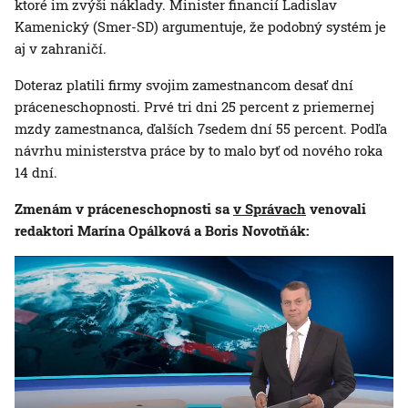
ktoré im zvýši náklady. Minister financií Ladislav
Kamenický (Smer-SD) argumentuje, že podobný systém je
aj v zahraničí.
Doteraz platili firmy svojim zamestnancom desať dní
práceneschopnosti. Prvé tri dni 25 percent z priemernej
mzdy zamestnanca, ďalších 7sedem dní 55 percent. Podľa
návrhu ministerstva práce by to malo byť od nového roka
14 dní.
Zmenám v práceneschopnosti sa
v Správach
venovali
redaktori Marína Opálková a Boris Novotňák: