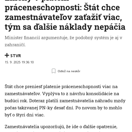
práceneschopnosti: Štát chce
zamestnávateľov zaťažiť viac,
tým sa ďalšie náklady nepáčia
Minister financií argumentuje, že podobný systém je aj v
zahraničí.
STVR
15. 9. 2025 19:36:10
Odlož na neskôr
Štát chce preniesť platenie práceneschopnosti viac na
zamestnávateľov. Vyplýva to z návrhu konsolidácie na
budúci rok. Doteraz platili zamestnávatelia náhradu mzdy
počas takzvanej PN-ky desať dní. Po novom by to mohlo
byť o štyri dni viac.
Zamestnávatelia upozorňujú, že ide o ďalšie opatrenie,