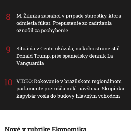
M. Žilinka zasiahol v prípade starostky, ktorá
odmietla fúkať. Prepustenie zo zadržania
označil za pochybenie
Situácia v Ceute ukázala, na koho strane stál
Donald Trump, píše španielsky denník La
Vanguardia
VIDEO: Rokovanie v brazílskom regionálnom
parlamente prerušila milá návšteva. Skupinka
kapybár vošla do budovy hlavným vchodom
Nové v rubrike Ekonomika