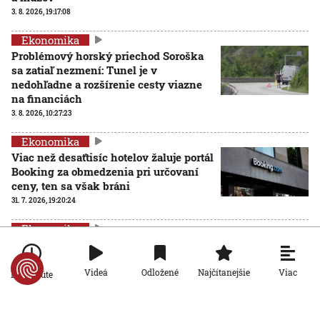
3. 8. 2026, 19:17:08
Ekonomika
Problémový horský priechod Soroška
sa zatiaľ nezmení: Tunel je v
nedohľadne a rozšírenie cesty viazne
na financiách
3. 8. 2026, 10:27:23
Ekonomika
Viac než desaťtisíc hotelov žaluje portál
Booking za obmedzenia pri určovaní
ceny, ten sa však bráni
31. 7. 2026, 19:20:24
Ekonomika
Plyn zlacnel, domácnosti by zaň mohli
platiť menej. Isté to však nie je
Viac
Videá
Odložené
Najčítanejšie
Po minúte
31. 7. 2026, 19:15:31
Ekonomika