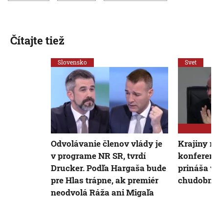
Čítajte tiež
Slovensko
Svet
Odvolávanie členov vlády je
Krajiny na
v programe NR SR, tvrdí
konferenci
Drucker. Podľa Hargaša bude
prináša vi
pre Hlas trápne, ak premiér
chudobné 
neodvolá Ráža ani Migaľa