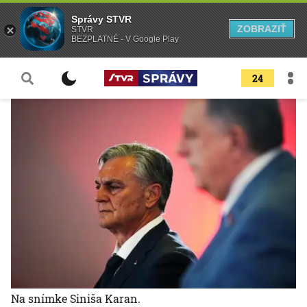
Správy STVR
ZOBRAZIŤ
STVR
BEZPLATNÉ - V Google Play
24
Na snímke Siniša Karan.