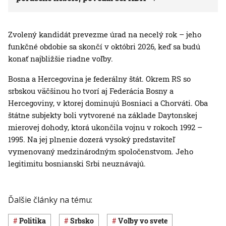
Zvolený kandidát prevezme úrad na necelý rok – jeho
funkčné obdobie sa skončí v októbri 2026, keď sa budú
konať najbližšie riadne voľby.
Bosna a Hercegovina je federálny štát. Okrem RS so
srbskou väčšinou ho tvorí aj Federácia Bosny a
Hercegoviny, v ktorej dominujú Bosniaci a Chorváti. Oba
štátne subjekty boli vytvorené na základe Daytonskej
mierovej dohody, ktorá ukončila vojnu v rokoch 1992 –
1995. Na jej plnenie dozerá vysoký predstaviteľ
vymenovaný medzinárodným spoločenstvom. Jeho
legitimitu bosnianski Srbi neuznávajú.
Ďalšie články na tému:
Politika
Srbsko
voľby vo svete