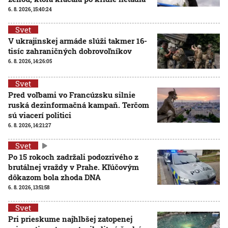
6. 8. 2026, 15:40:24
Svet
V ukrajinskej armáde slúži takmer 16-
tisíc zahraničných dobrovoľníkov
6. 8. 2026, 14:26:05
Svet
Pred voľbami vo Francúzsku silnie
ruská dezinformačná kampaň. Terčom
sú viacerí politici
6. 8. 2026, 14:21:27
Svet
Po 15 rokoch zadržali podozrivého z
brutálnej vraždy v Prahe. Kľúčovým
dôkazom bola zhoda DNA
6. 8. 2026, 13:51:58
Svet
Pri prieskume najhlbšej zatopenej