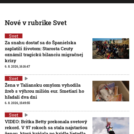
Nové v rubrike Svet
Svet
Za snahu dostať sa do Španielska
zaplatili životom: Starosta Ceuty
oznámil tragickú bilanciu migračnej
krízy
6. 8. 2026, 16:16:47
Svet
Žena v Taliansku omylom vyhodila
žreb s výhrou milión eur. Smetiari ho
hľadali dva dni
6. 8. 2026, 15:49:55
Svet
VIDEO: Britka Betty prekonala svetový
rekord. V 97 rokoch sa stala najstaršou
ženou, ktorá kráčala po krídle lietadla