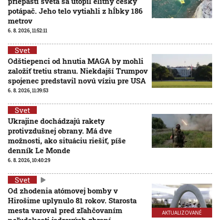
priepasti sveta sa utopil elitný český
potápač. Jeho telo vytiahli z hĺbky 186
metrov
6. 8. 2026, 11:52:11
Svet
Odštiepenci od hnutia MAGA by mohli
založiť tretiu stranu. Niekdajší Trumpov
spojenec predstavil novú víziu pre USA
6. 8. 2026, 11:39:53
Svet
Ukrajine dochádzajú rakety
protivzdušnej obrany. Má dve
možnosti, ako situáciu riešiť, píše
denník Le Monde
6. 8. 2026, 10:40:29
Svet
Od zhodenia atómovej bomby v
Hirošime uplynulo 81 rokov. Starosta
mesta varoval pred zľahčovaním
AKTUALIZOVANÉ