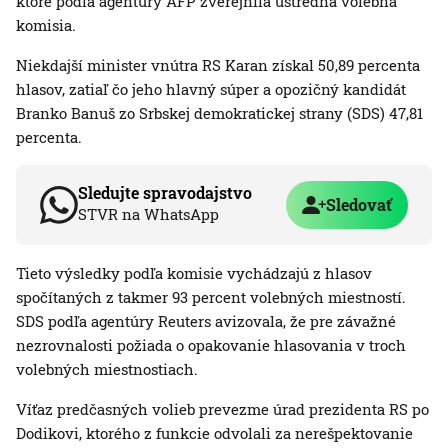
ktoré podľa agentúry AFP zverejnila ústredná volebná
komisia.
Niekdajší minister vnútra RS Karan získal 50,89 percenta
hlasov, zatiaľ čo jeho hlavný súper a opozičný kandidát
Branko Banuš zo Srbskej demokratickej strany (SDS) 47,81
percenta.
Sledujte spravodajstvo
Sledovať
STVR na WhatsApp
Tieto výsledky podľa komisie vychádzajú z hlasov
spočítaných z takmer 93 percent volebných miestností.
SDS podľa agentúry Reuters avizovala, že pre závažné
nezrovnalosti požiada o opakovanie hlasovania v troch
volebných miestnostiach.
Víťaz predčasných volieb prevezme úrad prezidenta RS po
Dodikovi, ktorého z funkcie odvolali za nerešpektovanie