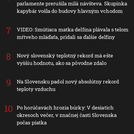
parlamente prerušila milá návšteva. Skupinka
kapybár vošla do budovy hlavným vchodom
VIDEO: Smútiaca matka delfína plávala s telom
mŕtveho mláďaťa, pridali sa ďalšie delfíny
Nový slovenský teplotný rekord má ešte
vyššiu hodnotu, ako sa pôvodne zdalo
Na Slovensku padol nový absolútny rekord
teploty vzduchu
Po horúčavách hrozia búrky: V desiatich
okresoch večer, v značnej časti Slovenska
počas piatka