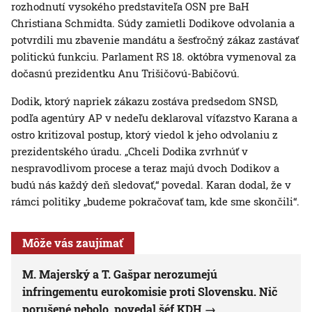
rozhodnutí vysokého predstaviteľa OSN pre BaH
Christiana Schmidta. Súdy zamietli Dodikove odvolania a
potvrdili mu zbavenie mandátu a šesťročný zákaz zastávať
politickú funkciu. Parlament RS 18. októbra vymenoval za
dočasnú prezidentku Anu Trišičovú-Babičovú.
Dodik, ktorý napriek zákazu zostáva predsedom SNSD,
podľa agentúry AP v nedeľu deklaroval víťazstvo Karana a
ostro kritizoval postup, ktorý viedol k jeho odvolaniu z
prezidentského úradu. „Chceli Dodika zvrhnúť v
nespravodlivom procese a teraz majú dvoch Dodikov a
budú nás každý deň sledovať,“ povedal. Karan dodal, že v
rámci politiky „budeme pokračovať tam, kde sme skončili“.
Môže vás zaujímať
M. Majerský a T. Gašpar nerozumejú
infringementu eurokomisie proti Slovensku. Nič
porušené nebolo, povedal šéf KDH