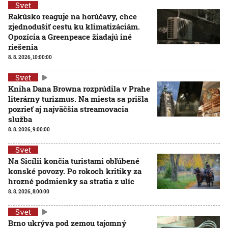
Svet
Rakúsko reaguje na horúčavy, chce
zjednodušiť cestu ku klimatizáciám.
Opozícia a Greenpeace žiadajú iné
riešenia
8. 8. 2026, 10:00:00
Svet
Kniha Dana Browna rozprúdila v Prahe
literárny turizmus. Na miesta sa prišla
pozrieť aj najväčšia streamovacia
služba
8. 8. 2026, 9:00:00
Svet
Na Sicílii končia turistami obľúbené
konské povozy. Po rokoch kritiky za
hrozné podmienky sa stratia z ulíc
8. 8. 2026, 8:00:00
Svet
Brno ukrýva pod zemou tajomný