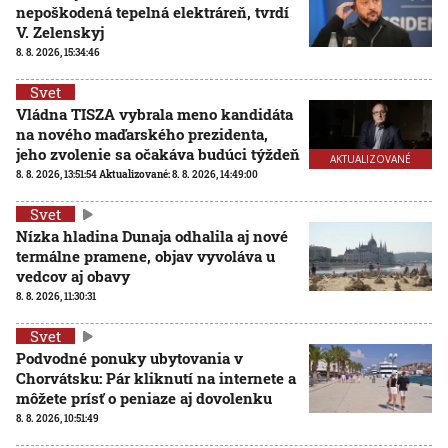
nepoškodená tepelná elektráreň, tvrdí
V. Zelenskyj
8. 8. 2026, 15:34:46
Svet
Vládna TISZA vybrala meno kandidáta
na nového maďarského prezidenta,
jeho zvolenie sa očakáva budúci týždeň
AKTUALIZOVANÉ
8. 8. 2026, 13:51:54
Aktualizované:
8. 8. 2026, 14:49:00
Svet
Nízka hladina Dunaja odhalila aj nové
termálne pramene, objav vyvoláva u
vedcov aj obavy
8. 8. 2026, 11:30:31
Svet
Podvodné ponuky ubytovania v
Chorvátsku: Pár kliknutí na internete a
môžete prísť o peniaze aj dovolenku
8. 8. 2026, 10:51:49