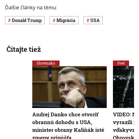
Ďalšie články na tému:
Donald Trump
migrácia
USA
Čítajte tiež
Slovensko
Svet
Andrej Danko chce otvoriť
VIDEO: Mi
obrannú dohodu s USA,
vyrazili p
minister obrany Kaliňák isté
vďakyvzda
zmeny pripúšťa
Obrovské 