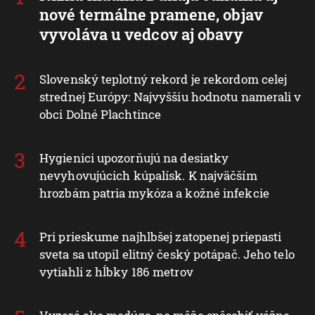
nové termálne pramene, objav
vyvoláva u vedcov aj obavy
Slovenský teplotný rekord je rekordom celej
strednej Európy: Najvyššiu hodnotu namerali v
obci Dolné Plachtince
Hygienici upozorňujú na desiatky
nevyhovujúcich kúpalísk. K najväčším
hrozbám patria mykóza a kožné infekcie
Pri prieskume najhlbšej zatopenej priepasti
sveta sa utopil elitný český potápač. Jeho telo
vytiahli z hĺbky 186 metrov