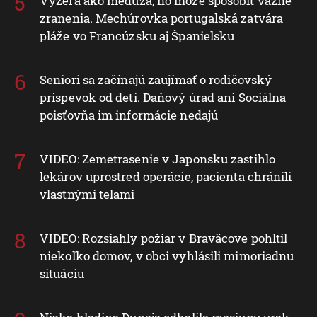
Vyzerá ako medúza, no môže spôsobiť vážne
zranenia. Mechúrovka portugalská zatvára
pláže vo Francúzsku aj Španielsku
Seniori sa začínajú zaujímať o rodičovský
príspevok od detí. Daňový úrad ani Sociálna
poisťovňa im informácie nedajú
VIDEO: Zemetrasenie v Japonsku zastihlo
lekárov uprostred operácie, pacienta chránili
vlastnými telami
VIDEO: Rozsiahly požiar v Braväcove pohltil
niekoľko domov, v obci vyhlásili mimoriadnu
situáciu