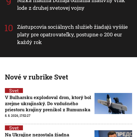
Nízka hladina Dunaja odhalila masívny vrak
lode z druhej svetovej vojny
Zástupcovia sociálnych služieb žiadajú vyššie
platy pre opatrovateľky, postupne o 200 eur
každý rok
Nové v rubrike Svet
Svet
V Bulharsku explodoval dron, ktorý bol
zrejme ukrajinský. Do vzdušného
priestoru krajiny prenikol z Rumunska
8. 8. 2026, 17:52:27
Svet
Na Ukrajine nezostala žiadna