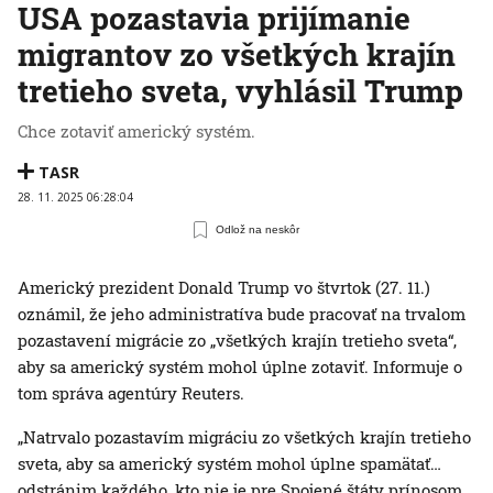
USA pozastavia prijímanie
migrantov zo všetkých krajín
tretieho sveta, vyhlásil Trump
Chce zotaviť americký systém.
TASR
28. 11. 2025 06:28:04
Odlož na neskôr
Americký prezident Donald Trump vo štvrtok (27. 11.)
oznámil, že jeho administratíva bude pracovať na trvalom
pozastavení migrácie zo „všetkých krajín tretieho sveta“,
aby sa americký systém mohol úplne zotaviť. Informuje o
tom správa agentúry Reuters.
„Natrvalo pozastavím migráciu zo všetkých krajín tretieho
sveta, aby sa americký systém mohol úplne spamätať…
odstránim každého, kto nie je pre Spojené štáty prínosom