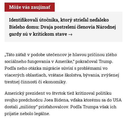
Môže vás zaujímať
Identifikovali útočníka, ktorý strieľal neďaleko
Bieleho domu: Dvaja postrelení členovia Národnej
gardy sú v kritickom stave
„Táto záťaž v podobe utečencov je hlavou príčinou zlého
sociálneho fungovania v Amerike,“ pokračoval Trump.
Podľa neho otázka migrácie súvisí s problémami vo
viacerých oblastiach, vrátane školstva, bývania, zvýšenej
trestnej činnosti či ekonomiky.
Americký prezident vo štvrtok tiež kritizoval politiku
svojho predchodcu Joea Bidena, vďaka ktorému sa do USA
dostali „milióny“ prisťahovalcov. Podľa Trumpa však ich
prijatie nebolo legálne.