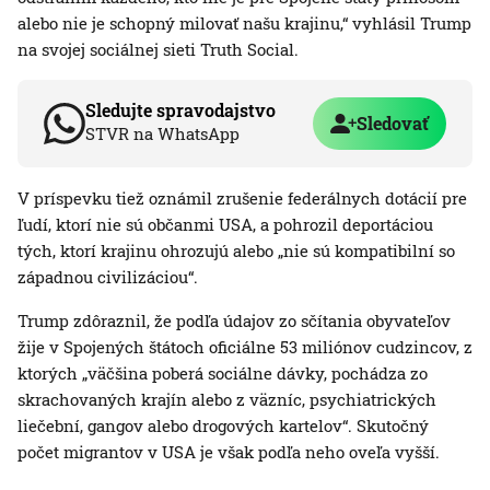
alebo nie je schopný milovať našu krajinu,“ vyhlásil Trump
na svojej sociálnej sieti Truth Social.
Sledujte spravodajstvo
Sledovať
STVR na WhatsApp
V príspevku tiež oznámil zrušenie federálnych dotácií pre
ľudí, ktorí nie sú občanmi USA, a pohrozil deportáciou
tých, ktorí krajinu ohrozujú alebo „nie sú kompatibilní so
západnou civilizáciou“.
Trump zdôraznil, že podľa údajov zo sčítania obyvateľov
žije v Spojených štátoch oficiálne 53 miliónov cudzincov, z
ktorých „väčšina poberá sociálne dávky, pochádza zo
skrachovaných krajín alebo z väzníc, psychiatrických
liečební, gangov alebo drogových kartelov“. Skutočný
počet migrantov v USA je však podľa neho oveľa vyšší.