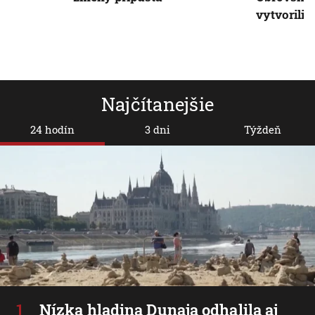
vytvorili 
Najčítanejšie
24 hodín
3 dni
Týždeň
Nízka hladina Dunaja odhalila aj