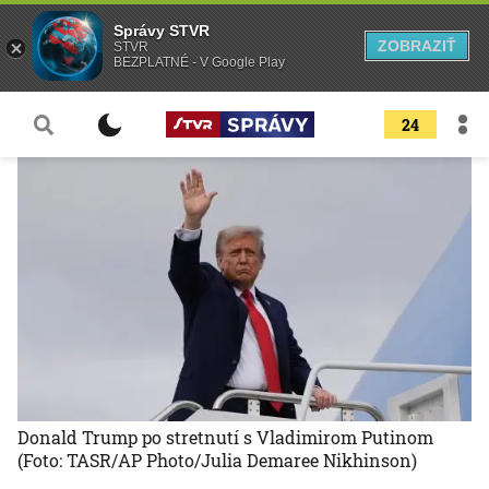
Správy STVR
ZOBRAZIŤ
STVR
BEZPLATNÉ - V Google Play
24
Donald Trump po stretnutí s Vladimirom Putinom
(Foto: TASR/AP Photo/Julia Demaree Nikhinson)