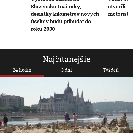
Slovensku trvá roky,
otvorili. P
desiatky kilometrov nových
motoristi
úsekov budú pribúdať do
roku 2030
Najčítanejšie
24 hodín
3 dni
Týždeň