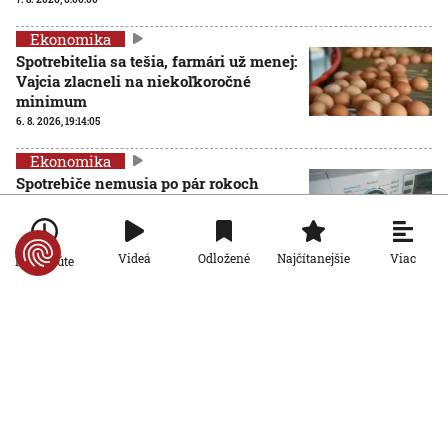
Ekonomika
Spotrebitelia sa tešia, farmári už menej:
Vajcia zlacneli na niekoľkoročné
minimum
6. 8. 2026, 19:14:05
Ekonomika
Spotrebiče nemusia po pár rokoch
končiť na smetisku. EÚ posilňuje právo
na opravu
6. 8. 2026, 13:44:01
Viac
Videá
Odložené
Najčítanejšie
Po minúte
Ekonomika
Rezort práce prišiel s návrhom rodinnej
karty so zľavami. Opozícia hovorí o
marketingovom ťahu
5. 8. 2026, 19:14:20
Ekonomika
Seniori sa začínajú zaujímať o
rodičovský príspevok od detí. Daňový