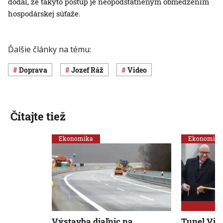
dodal, že takýto postup je neopodstatneným obmedzením
hospodárskej súťaže.
Ďalšie články na tému:
Doprava
Jozef Ráž
Video
Čítajte tiež
Ekonomika
Ekonomika
Výstavba diaľnic na
Tunel Viš