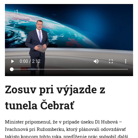
Zosuv pri výjazde z
tunela Čebrať
Minister pripomenul, že v prípade úseku D1 Hubová –
Ivachnová pri Ružomberku, ktorý plánovali odovzdávať
takisto koncom tohto roka, predĺženie prác spôsobil ďalší