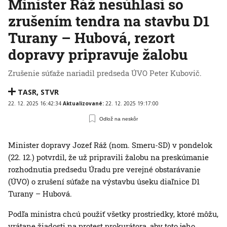
Minister Ráž nesúhlasí so
zrušením tendra na stavbu D1
Turany – Hubová, rezort
dopravy pripravuje žalobu
Zrušenie súťaže nariadil predseda ÚVO Peter Kubovič.
TASR
,
STVR
22. 12. 2025 16:42:34
Aktualizované:
22. 12. 2025 19:17:00
Odlož na neskôr
Minister dopravy Jozef Ráž (nom. Smeru-SD) v pondelok
(22. 12.) potvrdil, že už pripravili žalobu na preskúmanie
rozhodnutia predsedu Úradu pre verejné obstarávanie
(ÚVO) o zrušení súťaže na výstavbu úseku diaľnice D1
Turany – Hubová.
Podľa ministra chcú použiť všetky prostriedky, ktoré môžu,
vrátane žiadosti na protest prokurátora, aby toto jeho