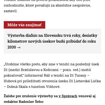
rozhodnutie, ktoré považujú za absolútne nesprávne,
zastavil.
Môže vás zaujímať
Výstavba diaľnic na Slovensku trvá roky, desiatky
kilometrov nových úsekov budú pribúdať do roku
2030
„Urobíme všetko preto, aby sme v tendri na posledný úsek
D1 (medzi Bratislavou a Košicami – pozn. red.) mohli
pokračovať,“ informoval Ráž o tendri na D1 Turany –
Hubová pri príležitosti otvorenia úseku D1 Lietavská Lúčka
– Dubná Skala s tunelom Višňové.
Žalobe pre zrušenie výstavby sa
v Správach
venoval aj
redaktor Radoslav Šebo: