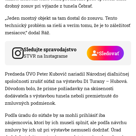
drobný zosuv pri výjazde z tunela Čebrať.
„Jeden mostný objekt sa tam dostal do zosuvu. Tento
technický problém sa rieši a verím tomu, že je to záležitosť
mesiacov,“ dodal Ráž.
Sledujte spravodajstvo
Sledovať
STVR na Instagrame
Predseda ÚVO Peter Kubovič nariadil Národnej diaľničnej
spoločnosti zrušiť súťaž na výstavbu D1 Turany – Hubová.
Dôvodom bolo, že prísne požiadavky na skúsenosti
dodávateľa s výstavbou tunela neboli premietnuté do
zmluvných podmienok.
Podľa úradu do súťaže by sa mohli prihlásiť iba
záujemcovia, ktorí by ich museli splniť, ale podľa návrhu
zmluvy by ich už pri výstavbe nemuseli dodržať. Úrad