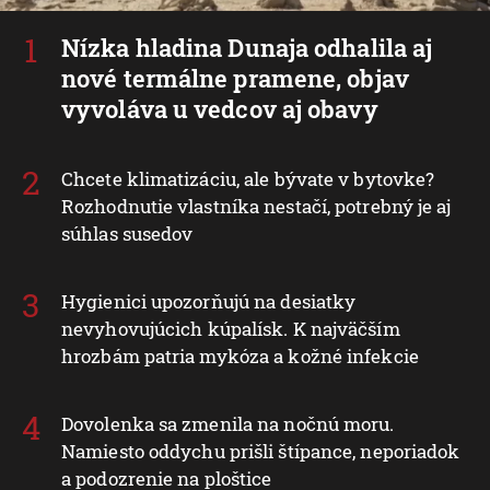
Nízka hladina Dunaja odhalila aj
nové termálne pramene, objav
vyvoláva u vedcov aj obavy
Chcete klimatizáciu, ale bývate v bytovke?
Rozhodnutie vlastníka nestačí, potrebný je aj
súhlas susedov
Hygienici upozorňujú na desiatky
nevyhovujúcich kúpalísk. K najväčším
hrozbám patria mykóza a kožné infekcie
Dovolenka sa zmenila na nočnú moru.
Namiesto oddychu prišli štípance, neporiadok
a podozrenie na ploštice