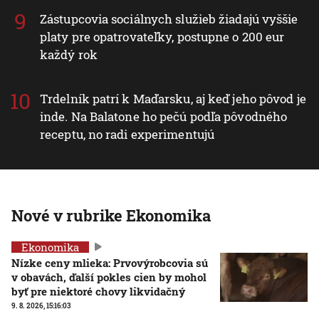
Zástupcovia sociálnych služieb žiadajú vyššie
platy pre opatrovateľky, postupne o 200 eur
každý rok
Trdelník patrí k Maďarsku, aj keď jeho pôvod je
inde. Na Balatone ho pečú podľa pôvodného
receptu, no radi experimentujú
Nové v rubrike Ekonomika
Ekonomika
Nízke ceny mlieka: Prvovýrobcovia sú
v obavách, ďalší pokles cien by mohol
byť pre niektoré chovy likvidačný
9. 8. 2026, 15:16:03