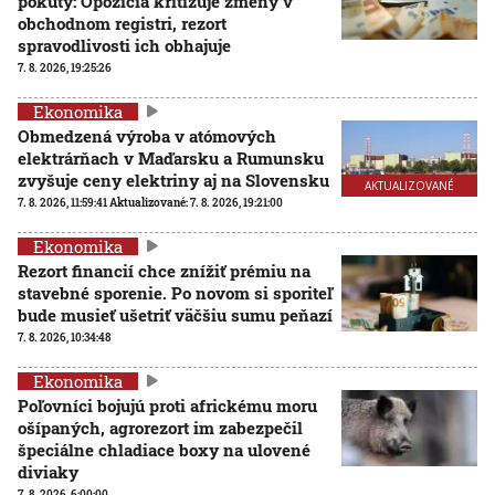
pokuty: Opozícia kritizuje zmeny v
obchodnom registri, rezort
spravodlivosti ich obhajuje
7. 8. 2026, 19:25:26
Ekonomika
Obmedzená výroba v atómových
elektrárňach v Maďarsku a Rumunsku
zvyšuje ceny elektriny aj na Slovensku
AKTUALIZOVANÉ
7. 8. 2026, 11:59:41
Aktualizované:
7. 8. 2026, 19:21:00
Ekonomika
Rezort financií chce znížiť prémiu na
stavebné sporenie. Po novom si sporiteľ
bude musieť ušetriť väčšiu sumu peňazí
7. 8. 2026, 10:34:48
Ekonomika
Poľovníci bojujú proti africkému moru
ošípaných, agrorezort im zabezpečil
špeciálne chladiace boxy na ulovené
diviaky
7. 8. 2026, 6:00:00