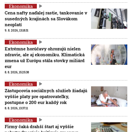
Ekonomika
Cena nafty naďalej rastie, tankovanie v
susedných krajinách sa Slovákom
neoplatí
9. 8. 2026, 13:18:31
Ekonomika
Extrémne horúčavy ohrozujú nielen
zdravie, ale aj ekonomiku. Klimatická
zmena už Európu stála stovky miliárd
eur
8. 8. 2026, 15:25:38
Ekonomika
Zástupcovia sociálnych služieb žiadajú
vyššie platy pre opatrovateľky,
postupne o 200 eur každý rok
8. 8. 2026, 13:37:11
Ekonomika
Firmy čaká drahší štart aj vyššie