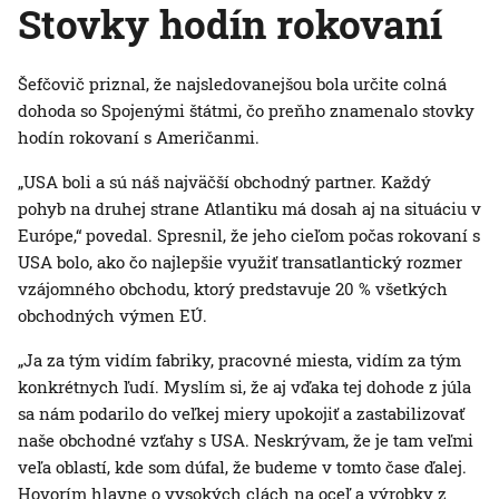
Stovky hodín rokovaní
Šefčovič priznal, že najsledovanejšou bola určite colná
dohoda so Spojenými štátmi, čo preňho znamenalo stovky
hodín rokovaní s Američanmi.
„USA boli a sú náš najväčší obchodný partner. Každý
pohyb na druhej strane Atlantiku má dosah aj na situáciu v
Európe,“ povedal. Spresnil, že jeho cieľom počas rokovaní s
USA bolo, ako čo najlepšie využiť transatlantický rozmer
vzájomného obchodu, ktorý predstavuje 20 % všetkých
obchodných výmen EÚ.
„Ja za tým vidím fabriky, pracovné miesta, vidím za tým
konkrétnych ľudí. Myslím si, že aj vďaka tej dohode z júla
sa nám podarilo do veľkej miery upokojiť a zastabilizovať
naše obchodné vzťahy s USA. Neskrývam, že je tam veľmi
veľa oblastí, kde som dúfal, že budeme v tomto čase ďalej.
Hovorím hlavne o vysokých clách na oceľ a výrobky z