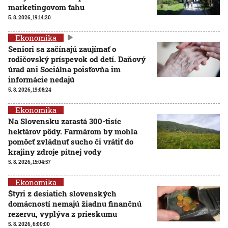
marketingovom ťahu
5. 8. 2026, 19:14:20
Ekonomika
Seniori sa začínajú zaujímať o
rodičovský príspevok od detí. Daňový
úrad ani Sociálna poisťovňa im
informácie nedajú
5. 8. 2026, 19:08:24
Ekonomika
Na Slovensku zarastá 300-tisíc
hektárov pôdy. Farmárom by mohla
pomôcť zvládnuť sucho či vrátiť do
krajiny zdroje pitnej vody
5. 8. 2026, 15:04:57
Ekonomika
Štyri z desiatich slovenských
domácností nemajú žiadnu finančnú
rezervu, vyplýva z prieskumu
5. 8. 2026, 6:00:00