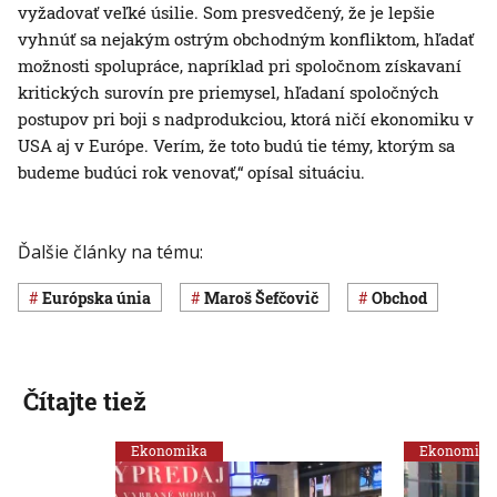
vyžadovať veľké úsilie. Som presvedčený, že je lepšie
vyhnúť sa nejakým ostrým obchodným konfliktom, hľadať
možnosti spolupráce, napríklad pri spoločnom získavaní
kritických surovín pre priemysel, hľadaní spoločných
postupov pri boji s nadprodukciou, ktorá ničí ekonomiku v
USA aj v Európe. Verím, že toto budú tie témy, ktorým sa
budeme budúci rok venovať,“ opísal situáciu.
Ďalšie články na tému:
Európska únia
Maroš Šefčovič
obchod
Čítajte tiež
Ekonomika
Ekonomika