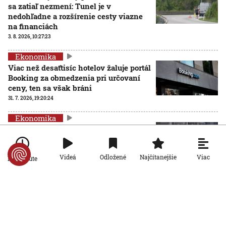
sa zatiaľ nezmení: Tunel je v
nedohľadne a rozšírenie cesty viazne
na financiách
3. 8. 2026, 10:27:23
Ekonomika
Viac než desaťtisíc hotelov žaluje portál
Booking za obmedzenia pri určovaní
ceny, ten sa však bráni
31. 7. 2026, 19:20:24
Ekonomika
Plyn zlacnel, domácnosti by zaň mohli
platiť menej. Isté to však nie je
31. 7. 2026, 19:15:31
Viac
Videá
Odložené
Najčítanejšie
Po minúte
Ekonomika
Rozdiel presiahol tisíc eur: Mzdy v okresoch sa v roku
2025 výrazne líšili, juh Slovenska zaostáva
31. 7. 2026, 13:58:26