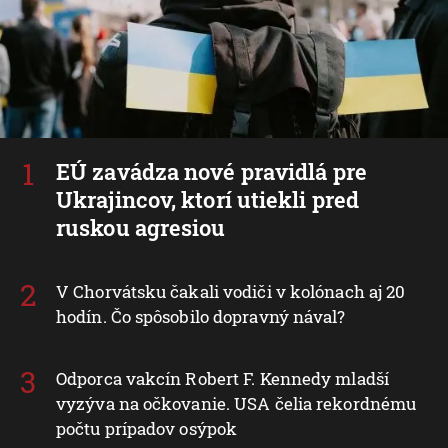
EÚ zavádza nové pravidlá pre
Ukrajincov, ktorí utiekli pred
ruskou agresiou
V Chorvátsku čakali vodiči v kolónach aj 20
hodín. Čo spôsobilo dopravný nával?
Odporca vakcín Robert F. Kennedy mladší
vyzýva na očkovanie. USA čelia rekordnému
počtu prípadov osýpok