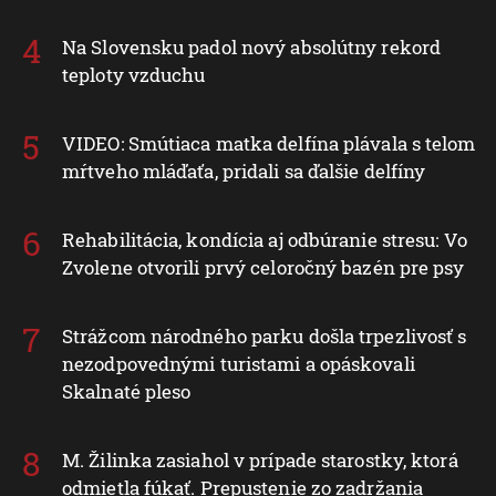
Na Slovensku padol nový absolútny rekord
teploty vzduchu
VIDEO: Smútiaca matka delfína plávala s telom
mŕtveho mláďaťa, pridali sa ďalšie delfíny
Rehabilitácia, kondícia aj odbúranie stresu: Vo
Zvolene otvorili prvý celoročný bazén pre psy
Strážcom národného parku došla trpezlivosť s
nezodpovednými turistami a opáskovali
Skalnaté pleso
M. Žilinka zasiahol v prípade starostky, ktorá
odmietla fúkať. Prepustenie zo zadržania