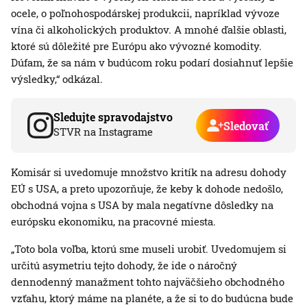
ocele, o poľnohospodárskej produkcii, napríklad vývoze
vína či alkoholických produktov. A mnohé ďalšie oblasti,
ktoré sú dôležité pre Európu ako vývozné komodity.
Dúfam, že sa nám v budúcom roku podarí dosiahnuť lepšie
výsledky,“ odkázal.
Sledujte spravodajstvo
Sledovať
STVR na Instagrame
Komisár si uvedomuje množstvo kritík na adresu dohody
EÚ s USA, a preto upozorňuje, že keby k dohode nedošlo,
obchodná vojna s USA by mala negatívne dôsledky na
európsku ekonomiku, na pracovné miesta.
„Toto bola voľba, ktorú sme museli urobiť. Uvedomujem si
určitú asymetriu tejto dohody, že ide o náročný
dennodenný manažment tohto najväčšieho obchodného
vzťahu, ktorý máme na planéte, a že si to do budúcna bude