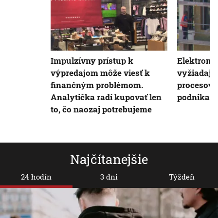
Impulzívny prístup k
Elektronic
výpredajom môže viesť k
vyžiadajú
finančným problémom.
procesov. 
Analytička radí kupovať len
podnikatel
to, čo naozaj potrebujeme
Najčítanejšie
24 hodín
3 dni
Týždeň