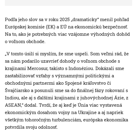
Podľa jeho slov sa v roku 2025 „dramaticky“ menil pohľad
Európskej komisie (EK) a EÚ na ekonomickú bezpečnosť.
Na to, ako je potrebných viac vzájomne výhodných dohôd
o voľnom obchode.
„V tomto úsilí si myslím, že sme uspeli. Som veľmi rád, že
sa nám podarilo uzavrieť dohody o voľnom obchode s
krajinami Mercosur, takisto s Indonéziou. Dokázali sme
zastabilizovať vzťahy s významnými politickými a
obchodnými partnermi ako Spojené kráľovstvo či
Švajčiarsko a posunuli sme sa do finálnej fázy rokovaní s
Indiou, ale aj s ďalšími krajinami z juhovýchodnej Ázie, z
ASEAN,“ dodal. Tvrdí, že aj keď je Únia viac vystavená
ekonomickým dosahom vojny na Ukrajine a aj napriek
všetkým tohoročným turbulenciám, európska ekonomika
potvrdila svoju odolnosť.