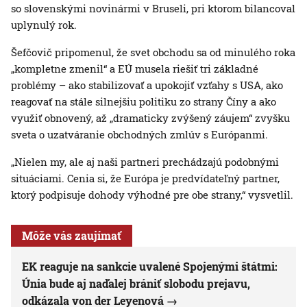
so slovenskými novinármi v Bruseli, pri ktorom bilancoval
uplynulý rok.
Šefčovič pripomenul, že svet obchodu sa od minulého roka
„kompletne zmenil“ a EÚ musela riešiť tri základné
problémy – ako stabilizovať a upokojiť vzťahy s USA, ako
reagovať na stále silnejšiu politiku zo strany Číny a ako
využiť obnovený, až „dramaticky zvýšený záujem“ zvyšku
sveta o uzatváranie obchodných zmlúv s Európanmi.
„Nielen my, ale aj naši partneri prechádzajú podobnými
situáciami. Cenia si, že Európa je predvídateľný partner,
ktorý podpisuje dohody výhodné pre obe strany,“ vysvetlil.
Môže vás zaujímať
EK reaguje na sankcie uvalené Spojenými štátmi:
Únia bude aj naďalej brániť slobodu prejavu,
odkázala von der Leyenová