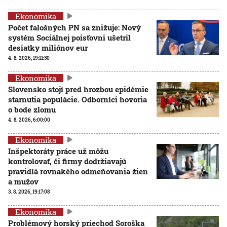
Ekonomika
Počet falošných PN sa znižuje: Nový
systém Sociálnej poisťovni ušetril
desiatky miliónov eur
4. 8. 2026, 19:11:30
Ekonomika
Slovensko stojí pred hrozbou epidémie
starnutia populácie. Odborníci hovoria
o bode zlomu
4. 8. 2026, 6:00:00
Ekonomika
Inšpektoráty práce už môžu
kontrolovať, či firmy dodržiavajú
pravidlá rovnakého odmeňovania žien
a mužov
3. 8. 2026, 19:17:08
Ekonomika
Problémový horský priechod Soroška