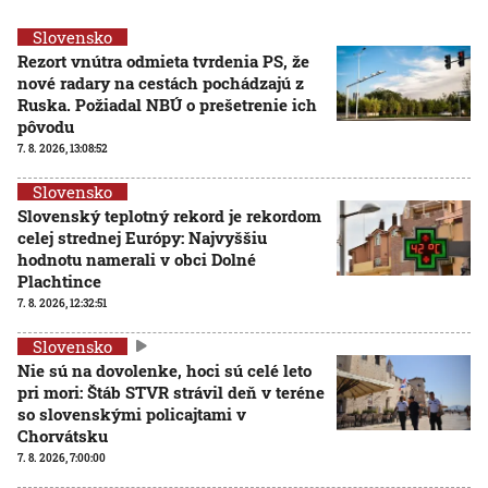
Slovensko
Rezort vnútra odmieta tvrdenia PS, že
nové radary na cestách pochádzajú z
Ruska. Požiadal NBÚ o prešetrenie ich
pôvodu
7. 8. 2026, 13:08:52
Slovensko
Slovenský teplotný rekord je rekordom
celej strednej Európy: Najvyššiu
hodnotu namerali v obci Dolné
Plachtince
7. 8. 2026, 12:32:51
Slovensko
Nie sú na dovolenke, hoci sú celé leto
pri mori: Štáb STVR strávil deň v teréne
so slovenskými policajtami v
Chorvátsku
7. 8. 2026, 7:00:00