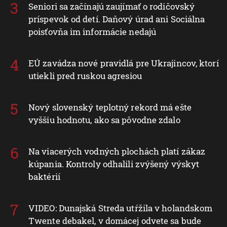
Seniori sa začínajú zaujímať o rodičovský
príspevok od detí. Daňový úrad ani Sociálna
poisťovňa im informácie nedajú
EÚ zavádza nové pravidlá pre Ukrajincov, ktorí
utiekli pred ruskou agresiou
Nový slovenský teplotný rekord má ešte
vyššiu hodnotu, ako sa pôvodne zdalo
Na viacerých vodných plochách platí zákaz
kúpania. Kontroly odhalili zvýšený výskyt
baktérií
VIDEO: Dunajská Streda utŕžila v holandskom
Twente debakel, v domácej odvete sa bude