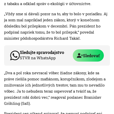
z tabaku a odklad správ o ekológii v účtovníctve.
„Vždy sme si dávali pozor na to, aby to bolo v poriadku. Aj
ja som mal napríklad jeden zákon, ktorý v konečnom
dôsledku bol prílepkom v decembri. Pán prezident ho
podpísal napriek tomu, že to bol prílepok,“ povedal
minister pôdohospodárstva Richard Takáč.
Sledujte spravodajstvo
Sledovať
STVR na WhatsApp
„Dva a pol roka nevracal vôbec žiadne zákony, kde sa
práve riešila pomoc mafiánom, korupčníkom, zlodejom a
znižovanie ich jednotlivých trestov, tam mu to nevadilo
vôbec. Ja to nebudem teraz ospevovať a tváriť sa, že
prezident robí dobrú vec,“ reagoval poslanec Branislav
Gröhling (SaS).
Prezident cez víkend avizoval, že nemusí podpísať ani