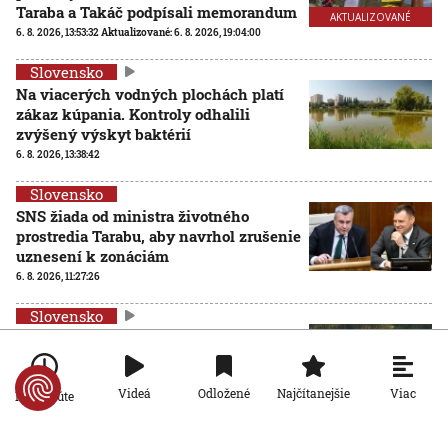
Taraba a Takáč podpísali memorandum
AKTUALIZOVANÉ
6. 8. 2026, 13:53:32
Aktualizované:
6. 8. 2026, 19:04:00
Slovensko
Na viacerých vodných plochách platí
zákaz kúpania. Kontroly odhalili
zvýšený výskyt baktérií
6. 8. 2026, 13:38:42
Slovensko
SNS žiada od ministra životného
prostredia Tarabu, aby navrhol zrušenie
uznesení k zonáciám
6. 8. 2026, 11:27:26
Slovensko
Nízka hladina Dunaja odhalila masívny
vrak lode z druhej svetovej vojny
6. 8. 2026, 10:33:39
Viac
Videá
Odložené
Najčítanejšie
Po minúte
Slovensko