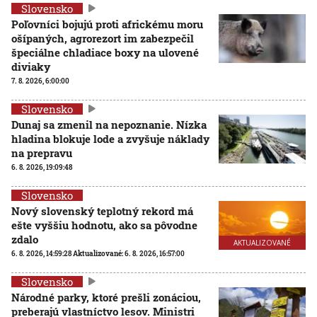
Slovensko
Poľovníci bojujú proti africkému moru
ošípaných, agrorezort im zabezpečil
špeciálne chladiace boxy na ulovené
diviaky
7. 8. 2026, 6:00:00
Slovensko
Dunaj sa zmenil na nepoznanie. Nízka
hladina blokuje lode a zvyšuje náklady
na prepravu
6. 8. 2026, 19:09:48
Slovensko
Nový slovenský teplotný rekord má
ešte vyššiu hodnotu, ako sa pôvodne
zdalo
AKTUALIZOVANÉ
6. 8. 2026, 14:59:28
Aktualizované:
6. 8. 2026, 16:57:00
Slovensko
Národné parky, ktoré prešli zonáciou,
preberajú vlastníctvo lesov. Ministri