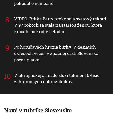
pokúšať o nemožné
VIDEO: Britka Betty prekonala svetový rekord.
V 97 rokoch sa stala najstaršou ženou, ktorá
kráčala po krídle lietadla
Po horúčavách hrozia búrky: V desiatich
okresoch večer, v značnej časti Slovenska
počas piatka
V ukrajinskej armáde slúži takmer 16-tisíc
zahraničných dobrovoľníkov
Nové v rubrike Slovensko