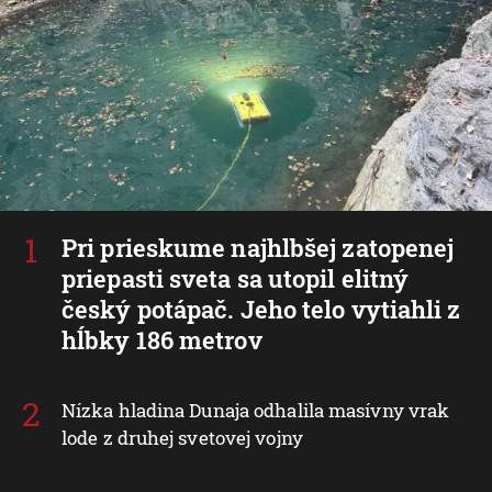
Pri prieskume najhlbšej zatopenej
priepasti sveta sa utopil elitný
český potápač. Jeho telo vytiahli z
hĺbky 186 metrov
Nízka hladina Dunaja odhalila masívny vrak
lode z druhej svetovej vojny