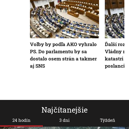
Voľby by podľa AKO vyhralo
Ďalší rozko
PS. Do parlamentu by sa
Vládny ná
dostalo osem strán a takmer
katastri n
aj SNS
poslanci 
Najčítanejšie
24 hodín
3 dni
Týždeň