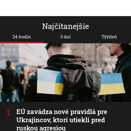
Najčítanejšie
24 hodín
3 dni
Týždeň
EÚ zavádza nové pravidlá pre
Ukrajincov, ktorí utiekli pred
ruskou agresiou