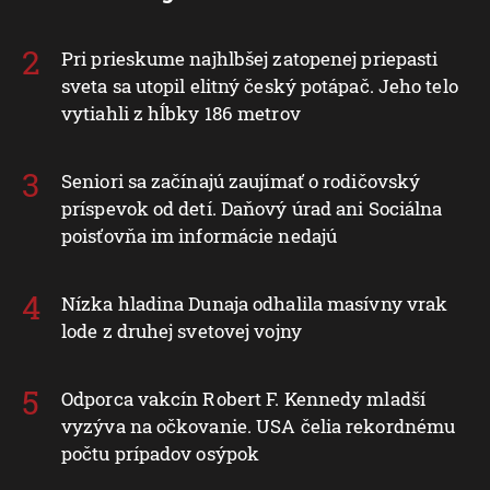
Pri prieskume najhlbšej zatopenej priepasti
sveta sa utopil elitný český potápač. Jeho telo
vytiahli z hĺbky 186 metrov
Seniori sa začínajú zaujímať o rodičovský
príspevok od detí. Daňový úrad ani Sociálna
poisťovňa im informácie nedajú
Nízka hladina Dunaja odhalila masívny vrak
lode z druhej svetovej vojny
Odporca vakcín Robert F. Kennedy mladší
vyzýva na očkovanie. USA čelia rekordnému
počtu prípadov osýpok