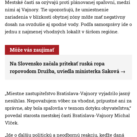
Mestské časti sa ozývajú proti plánovanej spaľovni, medzi
nimi aj Vajnory. Tie upozorňujú, že umiestnenie
zariadenia v blízkosti obytnej zóny môže mať negatívny
dosah na ovzdušie aj spodné vody. Podľa samosprávy ide o
jednu z najmenej vhodných lokalít v širšom regióne.
Môže vás zaujímať
Na Slovensko začala pritekať ruská ropa
ropovodom Družba, uviedla ministerka Saková
„Miestne zastupiteľstvo Bratislava-Vajnory vyjadrilo jasný
nesúhlas. Nepovažujem vôbec za vhodné, prípustné ani za
správne, aby bola spaľovňa v tesnom dotyku obyvateľstva,“
povedal starosta mestskej časti Bratislava-Vajnory Michal
Vlček.
„Ide o ďalšiu politickú a neodbornú reakciu, keďže daná