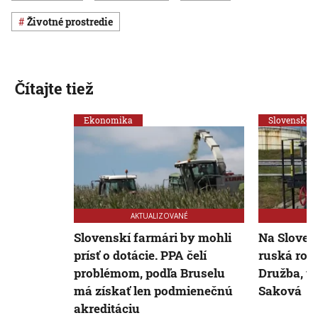
Životné prostredie
Čítajte tiež
Ekonomika
Slovensko
AKTUALIZOVANÉ
Slovenskí farmári by mohli
Na Sloven
prísť o dotácie. PPA čelí
ruská rop
problémom, podľa Bruselu
Družba, u
má získať len podmienečnú
Saková
akreditáciu