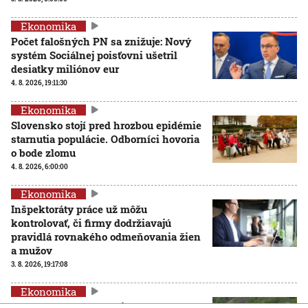
Ekonomika
Počet falošných PN sa znižuje: Nový
systém Sociálnej poisťovni ušetril
desiatky miliónov eur
4. 8. 2026, 19:11:30
Ekonomika
Slovensko stojí pred hrozbou epidémie
starnutia populácie. Odborníci hovoria
o bode zlomu
4. 8. 2026, 6:00:00
Ekonomika
Inšpektoráty práce už môžu
kontrolovať, či firmy dodržiavajú
pravidlá rovnakého odmeňovania žien
a mužov
3. 8. 2026, 19:17:08
Ekonomika
Problémový horský priechod Soroška