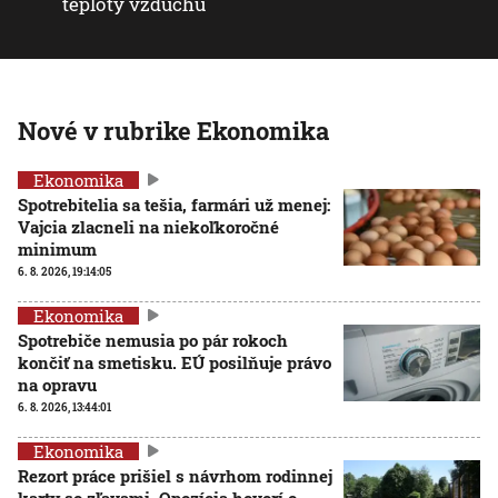
teploty vzduchu
Nové v rubrike Ekonomika
Ekonomika
Spotrebitelia sa tešia, farmári už menej:
Vajcia zlacneli na niekoľkoročné
minimum
6. 8. 2026, 19:14:05
Ekonomika
Spotrebiče nemusia po pár rokoch
končiť na smetisku. EÚ posilňuje právo
na opravu
6. 8. 2026, 13:44:01
Ekonomika
Rezort práce prišiel s návrhom rodinnej
karty so zľavami. Opozícia hovorí o