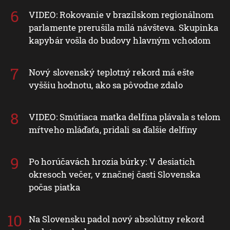
VIDEO: Rokovanie v brazílskom regionálnom
parlamente prerušila milá návšteva. Skupinka
kapybár vošla do budovy hlavným vchodom
Nový slovenský teplotný rekord má ešte
vyššiu hodnotu, ako sa pôvodne zdalo
VIDEO: Smútiaca matka delfína plávala s telom
mŕtveho mláďaťa, pridali sa ďalšie delfíny
Po horúčavách hrozia búrky: V desiatich
okresoch večer, v značnej časti Slovenska
počas piatka
Na Slovensku padol nový absolútny rekord