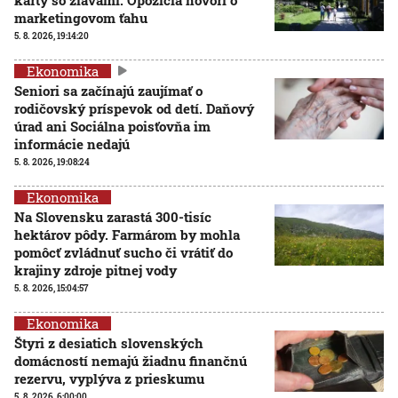
marketingovom ťahu
5. 8. 2026, 19:14:20
Ekonomika
Seniori sa začínajú zaujímať o
rodičovský príspevok od detí. Daňový
úrad ani Sociálna poisťovňa im
informácie nedajú
5. 8. 2026, 19:08:24
Ekonomika
Na Slovensku zarastá 300-tisíc
hektárov pôdy. Farmárom by mohla
pomôcť zvládnuť sucho či vrátiť do
krajiny zdroje pitnej vody
5. 8. 2026, 15:04:57
Ekonomika
Štyri z desiatich slovenských
domácností nemajú žiadnu finančnú
rezervu, vyplýva z prieskumu
5. 8. 2026, 6:00:00