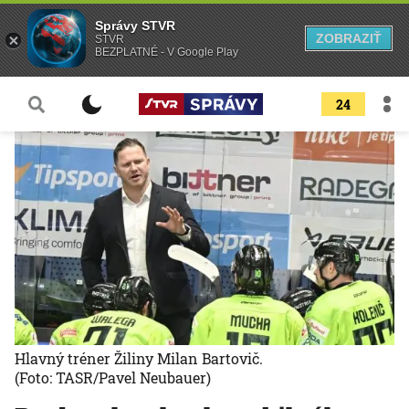
Správy STVR
ZOBRAZIŤ
STVR
BEZPLATNÉ - V Google Play
24
Hlavný tréner Žiliny Milan Bartovič.
(Foto: TASR/Pavel Neubauer)