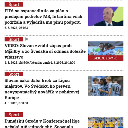
Šport
FIFA sa ospravedlnila za plán s
predajom podielov MS, Infantina však
podržala a vyjadrila mu plnú podporu
6. 8. 2026, 9:54:23
Šport
VIDEO: Slovan zvrátil zápas proti
Mjällby a zo Švédska si odnáša dôležité
víťazstvo
AKTUALIZOVANÉ
4. 8. 2026, 17:45:00
Aktualizované:
4. 8. 2026, 20:12:00
Šport
Slovan čaká ďalší krok za Ligou
majstrov. Vo Švédsku ho preverí
nevyspytateľný nováčik v pohárovej
Európe
4. 8. 2026, 8:00:00
Šport
Dunajskú Stredu v Konferenčnej lige
nečaká nič jednoduché. Spoznala