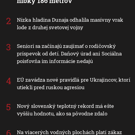
hĺbky 186 metrov
Nízka hladina Dunaja odhalila masívny vrak
lode z druhej svetovej vojny
Seniori sa začínajú zaujímať o rodičovský
príspevok od detí. Daňový úrad ani Sociálna
poisťovňa im informácie nedajú
EÚ zavádza nové pravidlá pre Ukrajincov, ktorí
utiekli pred ruskou agresiou
Nový slovenský teplotný rekord má ešte
vyššiu hodnotu, ako sa pôvodne zdalo
Na viacerých vodných plochách platí zákaz