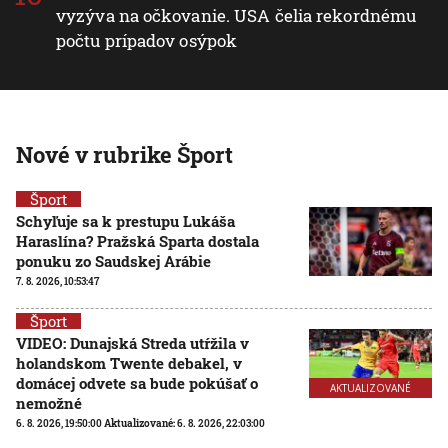
vyzýva na očkovanie. USA čelia rekordnému
počtu prípadov osýpok
Nové v rubrike Šport
Šport
Schyľuje sa k prestupu Lukáša
Haraslína? Pražská Sparta dostala
ponuku zo Saudskej Arábie
7. 8. 2026, 10:53:47
Šport
VIDEO: Dunajská Streda utŕžila v
holandskom Twente debakel, v
domácej odvete sa bude pokúšať o
AKTUALIZOVANÉ
nemožné
6. 8. 2026, 19:50:00
Aktualizované:
6. 8. 2026, 22:03:00