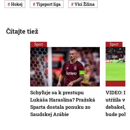
Hokej
Tipsport liga
Vlci Žilina
Čítajte tiež
Šport
Šport
Schyľuje sa k prestupu
VIDEO: Du
Lukáša Haraslína? Pražská
utŕžila v
Sparta dostala ponuku zo
debakel, 
Saudskej Arábie
bude pokú