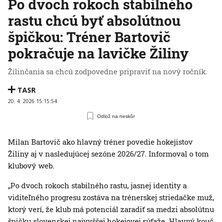
Po dvoch rokoch stabilného
rastu chcú byť absolútnou
špičkou: Tréner Bartovič
pokračuje na lavičke Žiliny
Žilinčania sa chcú zodpovedne pripraviť na nový ročník.
TASR
20. 4. 2026 15:15:54
Odlož na neskôr
Milan Bartovič ako hlavný tréner povedie hokejistov
Žiliny aj v nasledujúcej sezóne 2026/27. Informoval o tom
klubový web.
„Po dvoch rokoch stabilného rastu, jasnej identity a
viditeľného progresu zostáva na trénerskej striedačke muž,
ktorý verí, že klub má potenciál zaradiť sa medzi absolútnu
špičku slovenskej najvyššej hokejovej súťaže. Hlavný kouč