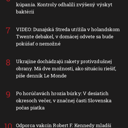
kúpania. Kontroly odhalili zvýšený výskyt
baktérií
VIDEO: Dunajská Streda utŕžila v holandskom
Twente debakel, v domácej odvete sa bude
pokúšať o nemožné
Ukrajine dochádzajú rakety protivzdušnej
obrany. Má dve možnosti, ako situáciu riešiť,
píše denník Le Monde
Po horúčavách hrozia búrky: V desiatich
okresoch večer, v značnej časti Slovenska
počas piatka
Odporca vakcín Robert F. Kennedy mladší