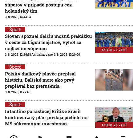
súperov v prípade postupu cez
holandský tím
3. 8. 2026, 14:44:54
Šport
Slovan spoznal ďalšiu možnú prekážku
v ceste za Ligou majstrov, vyhol sa
najťažším súperom
AKTUALIZOVANÉ
3. 8. 2026, 12:26:38
Aktualizované:
3. 8. 2026, 13:20:00
Šport
Poľský diaľkový plavec prepísal
históriu, Baltské more ako prvý
preplával bez prerušenia
3. 8. 2026, 11:27:40
Šport
Infantino po rastúcej kritike zrušil
kontroverzný plán predaja podielu na
MS súkromným investorom
AKTUALIZOVANÉ
1. 8. 2026, 8:18:25
Aktualizované:
1. 8. 2026, 12:48:00