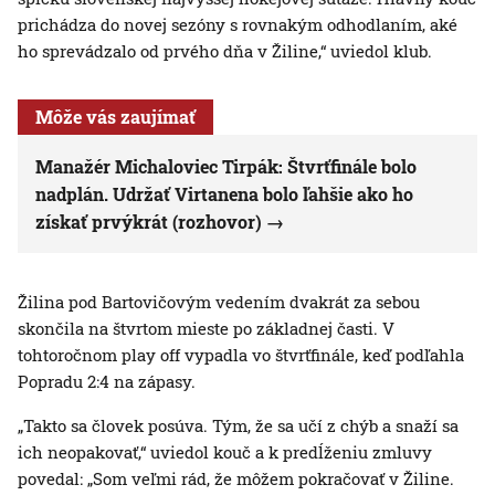
prichádza do novej sezóny s rovnakým odhodlaním, aké
ho sprevádzalo od prvého dňa v Žiline,“ uviedol klub.
Môže vás zaujímať
Manažér Michaloviec Tirpák: Štvrťfinále bolo
nadplán. Udržať Virtanena bolo ľahšie ako ho
získať prvýkrát (rozhovor)
Žilina pod Bartovičovým vedením dvakrát za sebou
skončila na štvrtom mieste po základnej časti. V
tohtoročnom play off vypadla vo štvrťfinále, keď podľahla
Popradu 2:4 na zápasy.
„Takto sa človek posúva. Tým, že sa učí z chýb a snaží sa
ich neopakovať,“ uviedol kouč a k predĺženiu zmluvy
povedal: „Som veľmi rád, že môžem pokračovať v Žiline.