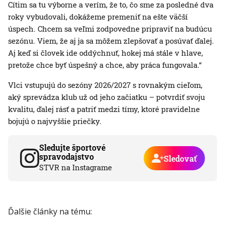
Cítim sa tu výborne a verím, že to, čo sme za posledné dva
roky vybudovali, dokážeme premeniť na ešte väčší
úspech. Chcem sa veľmi zodpovedne pripraviť na budúcu
sezónu. Viem, že aj ja sa môžem zlepšovať a posúvať ďalej.
Aj keď si človek ide oddýchnuť, hokej má stále v hlave,
pretože chce byť úspešný a chce, aby práca fungovala.“
Vlci vstupujú do sezóny 2026/2027 s rovnakým cieľom,
aký sprevádza klub už od jeho začiatku – potvrdiť svoju
kvalitu, ďalej rásť a patriť medzi tímy, ktoré pravidelne
bojujú o najvyššie priečky.
Sledujte športové
spravodajstvo
Sledovať
STVR na Instagrame
Ďalšie články na tému: