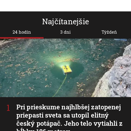
Najčítanejšie
24 hodín
3 dni
Týždeň
Pri prieskume najhlbšej zatopenej
priepasti sveta sa utopil elitný
český potápač. Jeho telo vytiahli z