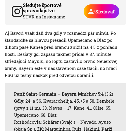
Sledujte športové
spravodajstvo
Sledovať
STVR na Instagrame
Aj Bavori však dali dva góly v rozmedzí pár minút. Po
štandardke sa hlavou presadil Upamecano a Diaz po
dlhom pase Kanea pred bránou znížil na 4:5 z pohľadu
hostí. Desiaty gól zápasu takmer pridal v 87. minúte
striedajúci Mayulu, no loptu zastavilo brvno Neuerovej
brány. Bayern ešte v nadstavenom čase tlačil, no hráči
PSG už tesný náskok pred odvetou ubránili.
Paríž Saint-Germain – Bayern Mníchov 5:4
(3:2)
Góly:
24. a 56. Kvaracchelija, 45.+5 a 58. Dembele
(prvý z 11 m), 33. Neves – 17. Kane, 41. Olise, 65.
Upamecano, 68. Diaz
Rozhodcovia: Schärer (Švajč.) – Nevado, Ayuso
(obaja Šp.), ŽK: Marquinhos, Ruiz, Hakimi.
Paríž