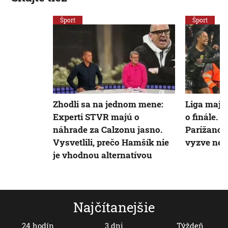
Šport
Šport
Zhodli sa na jednom mene:
Liga majst
Experti STVR majú o
o finále. 
náhrade za Calzonu jasno.
Parížanov 
Vysvetlili, prečo Hamšík nie
vyzve nez
je vhodnou alternatívou
Najčítanejšie
24 hodín
3 dni
Týždeň