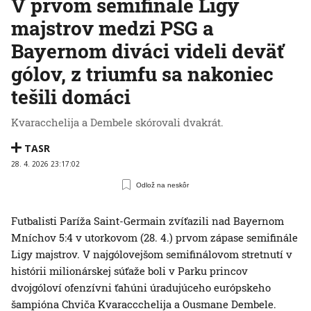
V prvom semifinále Ligy
majstrov medzi PSG a
Bayernom diváci videli deväť
gólov, z triumfu sa nakoniec
tešili domáci
Kvaracchelija a Dembele skórovali dvakrát.
TASR
28. 4. 2026 23:17:02
Odlož na neskôr
Futbalisti Paríža Saint-Germain zvíťazili nad Bayernom
Mníchov 5:4 v utorkovom (28. 4.) prvom zápase semifinále
Ligy majstrov. V najgólovejšom semifinálovom stretnutí v
histórii milionárskej súťaže boli v Parku princov
dvojgóloví ofenzívni ťahúni úradujúceho európskeho
šampióna Chviča Kvaraccchelija a Ousmane Dembele.