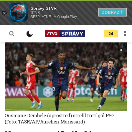
Správy STVR
ZOBRAZIŤ
STVR
BEZPLATNÉ - V Google Play
24
Ousmane Dembele (uprostred) strelil tretí gól PSG.
(Foto: TASR/AP/Aurelien Morissard)