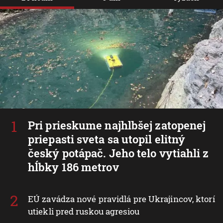
Pri prieskume najhlbšej zatopenej
priepasti sveta sa utopil elitný
český potápač. Jeho telo vytiahli z
hĺbky 186 metrov
EÚ zavádza nové pravidlá pre Ukrajincov, ktorí
utiekli pred ruskou agresiou