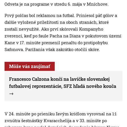
Odveta je na programe v stredu 6. mája v Mníchove.
Prvý polčas bol reklamou na futbal. Priniesol päť gólov a
ďalšie vyložené príležitosti na oboch stranách, ktoré
zostali nevyužité. Ako prví skórovali Kompanyho
zverenci, keď po faule Pacha na Diaza v pokutovom území
Kane v 17. minúte premenil penaltu do protipohybu
Safonova. Parížania však zakrátko otočili skóre.
Môže vás zaujímať
Francesco Calzona končí na lavičke slovenskej
futbalovej reprezentácie, SFZ hľadá nového kouča
V 24. minúte po prieniku ľavým krídlom vyrovnal na 1:1
zvnútra šestnástky Kvaracchelija a v 33. minúte po