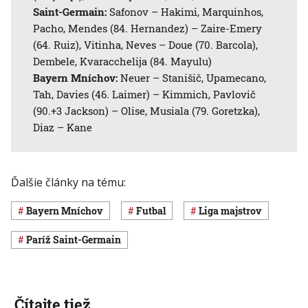
Saint-Germain:
Safonov – Hakimi, Marquinhos,
Pacho, Mendes (84. Hernandez) – Zaire-Emery
(64. Ruiz), Vitinha, Neves – Doue (70. Barcola),
Dembele, Kvaracchelija (84. Mayulu)
Bayern Mníchov:
Neuer – Stanišič, Upamecano,
Tah, Davies (46. Laimer) – Kimmich, Pavlovič
(90.+3 Jackson) – Olise, Musiala (79. Goretzka),
Diaz – Kane
Ďalšie články na tému:
Bayern Mníchov
Futbal
Liga majstrov
Paríž Saint-Germain
Čítajte tiež