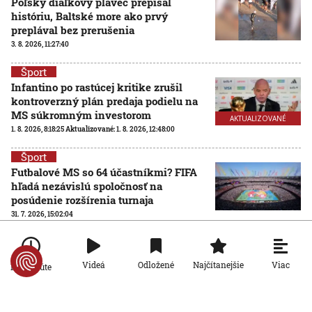
Poľský diaľkový plavec prepísal
históriu, Baltské more ako prvý
preplával bez prerušenia
3. 8. 2026, 11:27:40
Šport
Infantino po rastúcej kritike zrušil
kontroverzný plán predaja podielu na
MS súkromným investorom
AKTUALIZOVANÉ
1. 8. 2026, 8:18:25
Aktualizované:
1. 8. 2026, 12:48:00
Šport
Futbalové MS so 64 účastníkmi? FIFA
hľadá nezávislú spoločnosť na
posúdenie rozšírenia turnaja
31. 7. 2026, 15:02:04
Šport
Ďaloga chce vrátiť Zvolen tam, kam
Viac
Videá
Odložené
Najčítanejšie
Po minúte
patrí: Verím, že všetci pôjdeme za
jedným cieľom
31. 7. 2026, 14:01:31