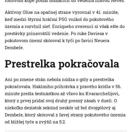
rohovom kope poslal domácich do vedenia hlavou Neves.
Aktívny Olise na opačnej strane vyrovnal v 41. minúte,
keď medzi štyrmi hráčmi PSG vnikol do pokutového
územia a rozvlnil sieť. Enriqueho zverenci si však ešte do
prestávky prinavrátili vedenie. Po ruke Daviesa v
pokutovom území skóroval k tyči po ľavici Neuera
Dembele.
Prestrelka pokračovala
Ani po zmene strán nebola núdza o góly a prestrelka
pokračovala. Hakimiho prihrávka z pravého krídla v 56.
minúte prešla šestnástkou až vľavo ku Kvaracchelijovi,
ktorý z prvej pridal svoj druhý presný zásah v dueli. O
niekoľko desiatok sekúnd neskôr už bol dvojgólový aj
Dembele, ktorý skóroval z ľavej strany pokutového územia
od bližšej tyče a zvýšil na 5:2.