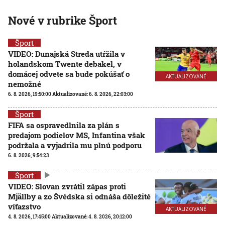
Nové v rubrike Šport
Šport
VIDEO: Dunajská Streda utŕžila v
holandskom Twente debakel, v
domácej odvete sa bude pokúšať o
AKTUALIZOVANÉ
nemožné
6. 8. 2026, 19:50:00
Aktualizované:
6. 8. 2026, 22:03:00
Šport
FIFA sa ospravedlnila za plán s
predajom podielov MS, Infantina však
podržala a vyjadrila mu plnú podporu
6. 8. 2026, 9:54:23
Šport
VIDEO: Slovan zvrátil zápas proti
Mjällby a zo Švédska si odnáša dôležité
víťazstvo
AKTUALIZOVANÉ
4. 8. 2026, 17:45:00
Aktualizované:
4. 8. 2026, 20:12:00