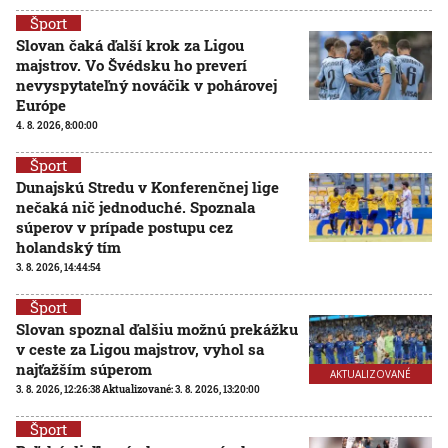
Šport
Slovan čaká ďalší krok za Ligou
majstrov. Vo Švédsku ho preverí
nevyspytateľný nováčik v pohárovej
Európe
4. 8. 2026, 8:00:00
Šport
Dunajskú Stredu v Konferenčnej lige
nečaká nič jednoduché. Spoznala
súperov v prípade postupu cez
holandský tím
3. 8. 2026, 14:44:54
Šport
Slovan spoznal ďalšiu možnú prekážku
v ceste za Ligou majstrov, vyhol sa
najťažším súperom
AKTUALIZOVANÉ
3. 8. 2026, 12:26:38
Aktualizované:
3. 8. 2026, 13:20:00
Šport