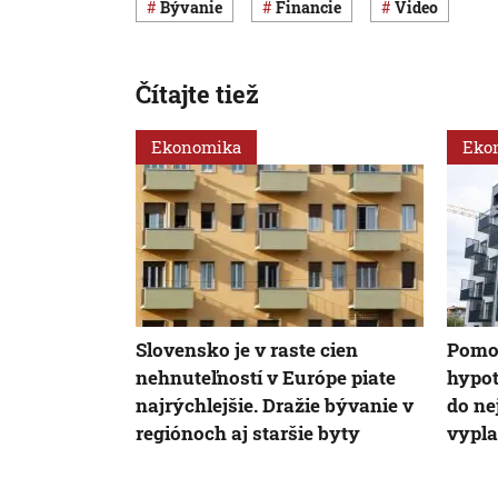
Bývanie
Financie
Video
Čítajte tiež
Ekonomika
Eko
Slovensko je v raste cien
Pomoc
nehnuteľností v Európe piate
hypot
najrýchlejšie. Dražie bývanie v
do ne
regiónoch aj staršie byty
vypla