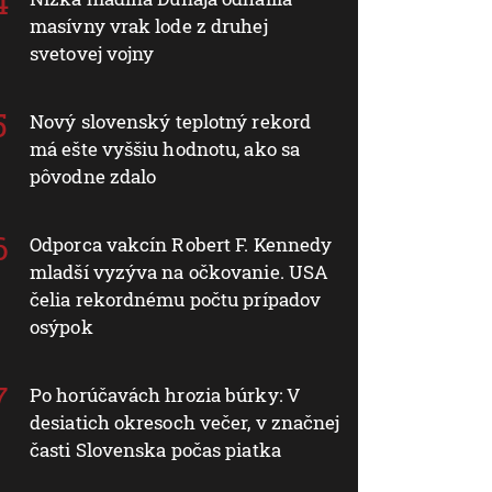
masívny vrak lode z druhej
svetovej vojny
Nový slovenský teplotný rekord
má ešte vyššiu hodnotu, ako sa
pôvodne zdalo
Odporca vakcín Robert F. Kennedy
mladší vyzýva na očkovanie. USA
čelia rekordnému počtu prípadov
osýpok
Po horúčavách hrozia búrky: V
desiatich okresoch večer, v značnej
časti Slovenska počas piatka