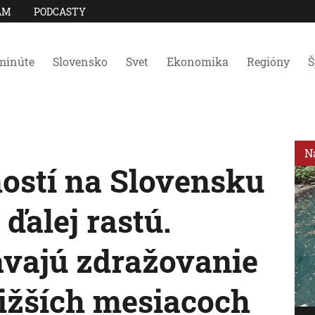
AM
PODCASTY
minúte
Slovensko
Svet
Ekonomika
Regióny
Š
N
ostí na Slovensku
ďalej rastú.
ávajú zdražovanie
ližších mesiacoch