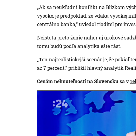
„Ak sa neukľudní konflikt na Blízkom výc
vysoké, je predpoklad, že vďaka vysokej in
centrálna banka,“ uviedol riaditeľ pre inve
Neistota preto ženie nahor aj úrokové sad
tomu budú podľa analytika ešte rásť.
„Ten najrealistickejší scenár je, že pokiaľ 
až 7 percent,“ priblížil hlavný analytik Rea
Cenám nehnuteľností na Slovensku sa v
re