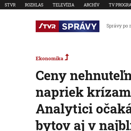
STVR
ROZHLAS
TELEVÍZIA
ARCHÍV
TV PROGR
Správy po 
Ekonomika
Ceny nehnuteľn
napriek krízam 
Analytici očak
bytov aj v najb