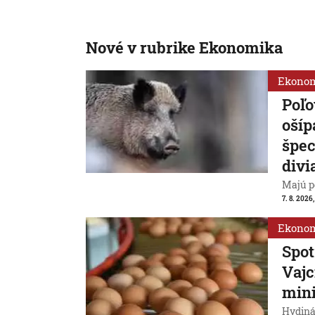
Nové v rubrike Ekonomika
Ekono
Poľo
ošíp
špec
divi
Majú p
7. 8. 2026
Ekono
Spot
Vajc
min
Hydiná