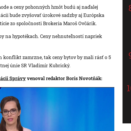
hode a ceny pohonných hmôt budú aj naďalej
flácii bude zvyšovať úrokové sadzby aj Európska
stície zo spoločnosti Brokeria Maroš Ovčárik.
zby na hypotékach. Ceny nehnuteľností napriek
ten konflikt zamrzne, tak ceny bytov by mali rásť o 5
litnej únie SR Vladimír Kubrický.
lácii Správy
venoval redaktor Boris Novotňák: