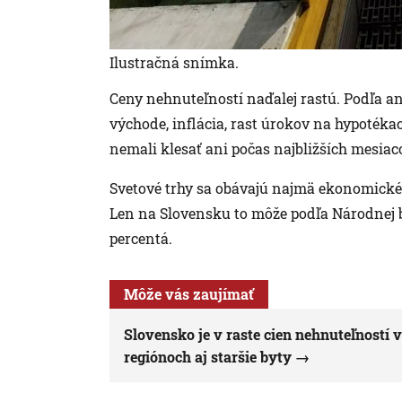
Ilustračná snímka.
Ceny nehnuteľností naďalej rastú. Podľa a
východe, inflácia, rast úrokov na hypotéka
nemali klesať ani počas najbližších mesiac
Svetové trhy sa obávajú najmä ekonomick
Len na Slovensku to môže podľa Národnej b
percentá.
Môže vás zaujímať
Slovensko je v raste cien nehnuteľností v
regiónoch aj staršie byty