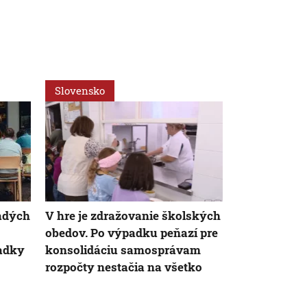
Slovensko
Ekonomika
adých
V hre je zdražovanie školských
Slovensko t
obedov. Po výpadku peňazí pre
pracovníkov.
iadky
konsolidáciu samosprávam
zjednodušen
rozpočty nestačia na všetko
pracovnej si