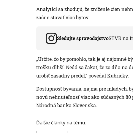
Analytici sa zhodujú, že zníženie cien neh
začne stavať viac bytov.
Sledujte spravodajstvo
STVR na I
„Určite, čo by pomohlo, tak je aj nájomné b
trošku dlhší. Nedá sa čakať, že zo dňa na 
urobiť zásadný predel,“ povedal Kubrický.
Dostupnosť bývania, najmä pre mladých, by 
novú nehnuteľnosť viac ako súčasných 80 per
Národná banka Slovenska.
Ďalšie články na tému: