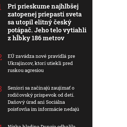
Pri prieskume najhlbšej
zatopenej priepasti sveta
sa utopil elitný český
potápač. Jeho telo vytiahli
z hĺbky 186 metrov
EÚ zavádza nové pravidlá pre
Ukrajincov, ktorí utiekli pred
ruskou agresiou
Seniori sa začínajú zaujímať o
rodičovský príspevok od detí.
Daňový úrad ani Sociálna
poisťovňa im informácie nedajú
Nízka hladina Dunaja odhalila