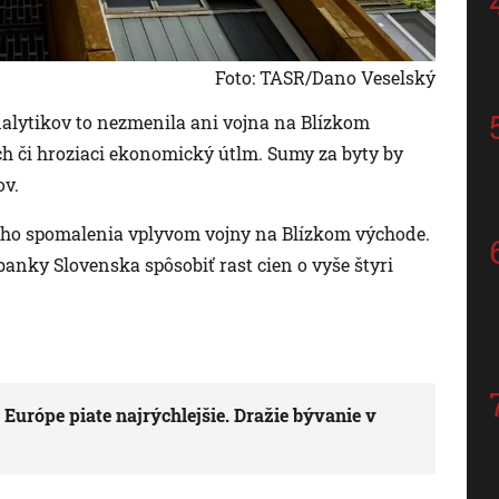
Foto: TASR/Dano Veselský
nalytikov to nezmenila ani vojna na Blízkom
ch či hroziaci ekonomický útlm. Sumy za byty by
ov.
ého spomalenia vplyvom vojny na Blízkom východe.
anky Slovenska spôsobiť rast cien o vyše štyri
 Európe piate najrýchlejšie. Dražie bývanie v