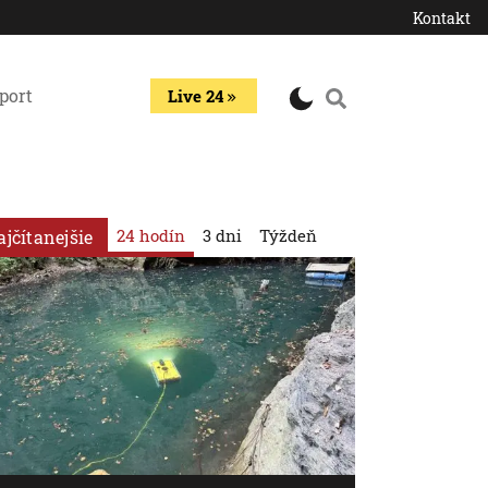
Kontakt
port
Live 24
24 hodín
3 dni
Týždeň
ajčítanejšie