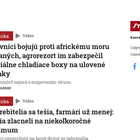
mika
Video
Konta
vníci bojujú proti africkému moru
Copyri
aných, agrorezort im zabezpečil
Cookie
iálne chladiace boxy na ulovené
aky
omôcť najmä s mapovaním vírusu.
, 6:00:00
mika
Video
rebitelia sa tešia, farmári už menej:
ia zlacneli na niekoľkoročné
imum
ri upozorňujú na lacný dovoz zo zahraničia.