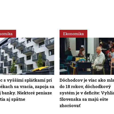
nomika
Ekonomika
 s vyššími splátkami pri
Dôchodcov je viac ako ml
ékach sa vracia, zapoja sa
do 18 rokov, dôchodkový
j banky. Niektoré peniaze
systém je v deficite: Vyhl
tia aj spätne
Slovenska sa majú ešte
zhoršovať