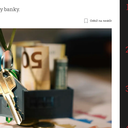
ky banky.
Odlož na neskôr