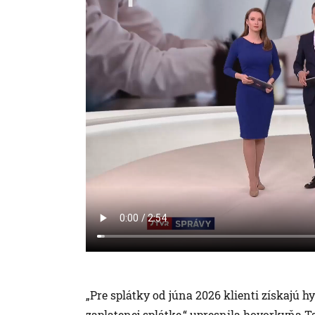
„Pre splátky od júna 2026 klienti získajú
zaplatenej splátke,“ upresnila hovorkyňa 