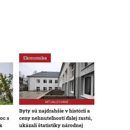
Ekonomika
Ekonomika
AKTUALIZOVANÉ
Byty sú najdrahšie v histórii a
Ceny nájmov
oc s
ceny nehnuteľností ďalej rastú,
nestačia: B
k
ukázali štatistiky národnej
je čoraz ned