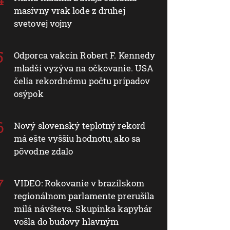
masívny vrak lode z druhej
svetovej vojny
Odporca vakcín Robert F. Kennedy
mladší vyzýva na očkovanie. USA
čelia rekordnému počtu prípadov
osýpok
Nový slovenský teplotný rekord
má ešte vyššiu hodnotu, ako sa
pôvodne zdalo
VIDEO: Rokovanie v brazílskom
regionálnom parlamente prerušila
milá návšteva. Skupinka kapybár
vošla do budovy hlavným