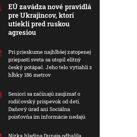
EÚ zavádza nové pravidlá
pre Ukrajincov, ktorí
utiekli pred ruskou
agresiou
Pri prieskume najhlbšej zatopenej
priepasti sveta sa utopil elitný
český potápač. Jeho telo vytiahli z
hĺbky 186 metrov
Seniori sa začínajú zaujímať o
rodičovský príspevok od detí.
Daňový úrad ani Sociálna
poisťovňa im informácie nedajú
Nízka hladina Dunaja odhalila