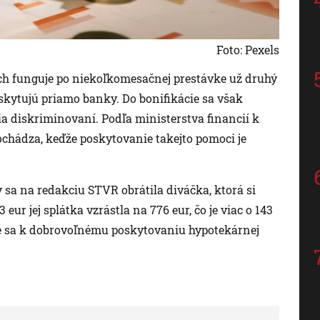
Foto: Pexels
h funguje po niekoľkomesačnej prestávke už druhý
skytujú priamo banky. Do bonifikácie sa však
ítia diskriminovaní. Podľa ministerstva financií k
chádza, keďže poskytovanie takejto pomoci je
 sa na redakciu STVR obrátila diváčka, ktorá si
eur jej splátka vzrástla na 776 eur, čo je viac o 143
 že sa k dobrovoľnému poskytovaniu hypotekárnej