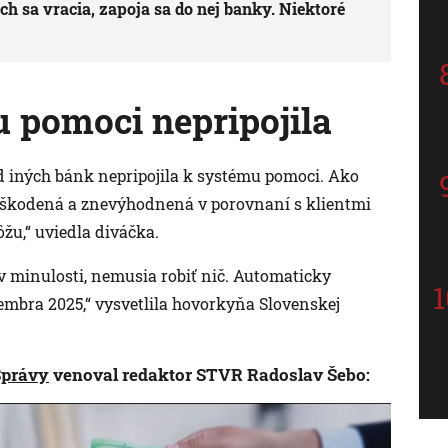
h sa vracia, zapoja sa do nej banky. Niektoré
 pomoci nepripojila
d iných bánk nepripojila k systému pomoci. Ako
poškodená a znevýhodnená v porovnaní s klientmi
žu,“ uviedla diváčka.
ž v minulosti, nemusia robiť nič. Automaticky
cembra 2025,“ vysvetlila hovorkyňa Slovenskej
Správy
venoval redaktor STVR Radoslav Šebo: