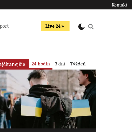
Kontakt
port
Live 24
24 hodín
3 dni
Týždeň
ajčítanejšie