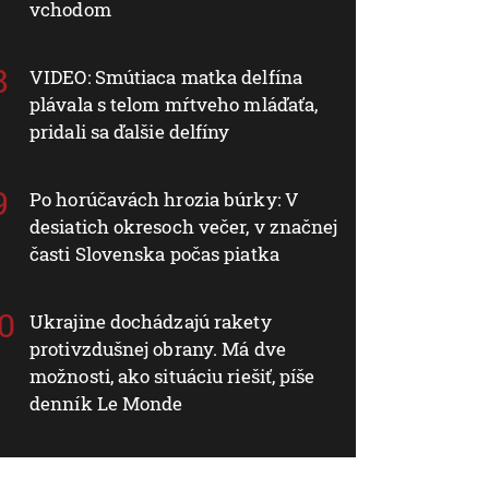
vchodom
VIDEO: Smútiaca matka delfína
plávala s telom mŕtveho mláďaťa,
pridali sa ďalšie delfíny
Po horúčavách hrozia búrky: V
desiatich okresoch večer, v značnej
časti Slovenska počas piatka
Ukrajine dochádzajú rakety
protivzdušnej obrany. Má dve
možnosti, ako situáciu riešiť, píše
denník Le Monde