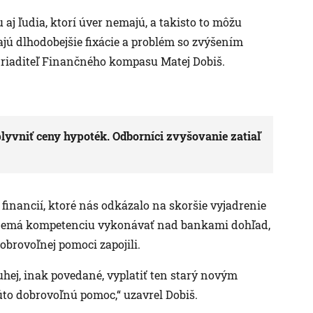
aj ľudia, ktorí úver nemajú, a takisto to môžu
ajú dlhodobejšie fixácie a problém so zvýšením
ý riaditeľ Finančného kompasu Matej Dobiš.
yvniť ceny hypoték. Odborníci zvyšovanie zatiaľ
 financií, ktoré nás odkázalo na skoršie vyjadrenie
 nemá kompetenciu vykonávať nad bankami dohľad,
dobrovoľnej pomoci zapojili.
uhej, inak povedané, vyplatiť ten starý novým
úto dobrovoľnú pomoc,“ uzavrel Dobiš.