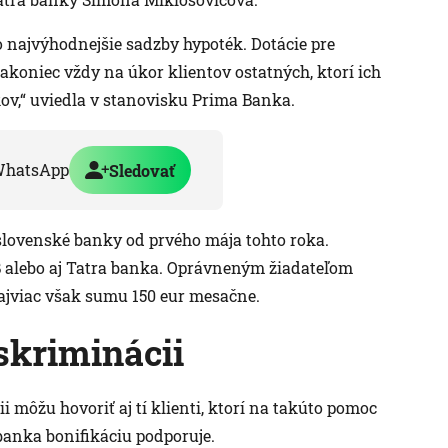
 najvýhodnejšie sadzby hypoték. Dotácie pre
koniec vždy na úkor klientov ostatných, ktorí ich
kov,“ uviedla v stanovisku Prima Banka.
WhatsApp
Sledovať
 slovenské banky od prvého mája tohto roka.
B alebo aj Tatra banka. Oprávneným žiadateľom
najviac však sumu 150 eur mesačne.
iskriminácii
 môžu hovoriť aj tí klienti, ktorí na takúto pomoc
 banka bonifikáciu podporuje.