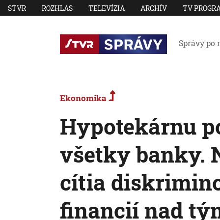
STVR
ROZHLAS
TELEVÍZIA
ARCHÍV
TV PROGR
Správy po 
Ekonomika
Hypotekárnu p
všetky banky. N
cítia diskrimin
financií nad t