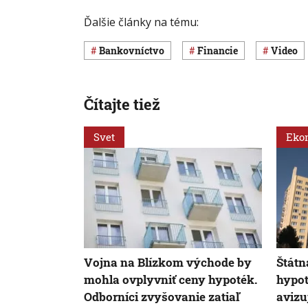
Ďalšie články na tému:
Bankovníctvo
Financie
Video
Čítajte tiež
Svet
Eko
Vojna na Blízkom východe by
Štátn
mohla ovplyvniť ceny hypoték.
hypot
Odborníci zvyšovanie zatiaľ
avizu