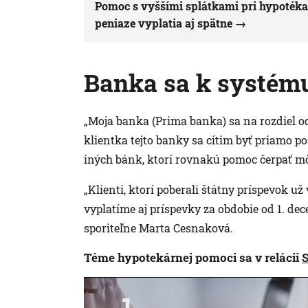
Pomoc s vyššími splátkami pri hypotékac
peniaze vyplatia aj spätne
Banka sa k systému
„Moja banka (Prima banka) sa na rozdiel o
klientka tejto banky sa cítim byť priamo 
iných bánk, ktorí rovnakú pomoc čerpať mô
„Klienti, ktorí poberali štátny príspevok u
vyplatíme aj príspevky za obdobie od 1. de
sporiteľne Marta Cesnaková.
Téme hypotekárnej pomoci sa v relácii