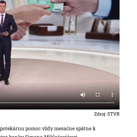
Zdroj: STVR
 hypotekárnu pomoc vždy mesačne spätne k
Tatra banky Simona Miklošovičová.