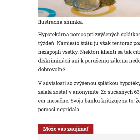
Ilustračná snímka.
Hypotekárna pomoc pri zvýšených splátkac
týždeň. Namiesto štátu ju však tentoraz po
nezapojili všetky. Niektorí klienti sa tak c
diskriminácii ani k porušeniu zákona nedo
dobrovoľné.
V súvislosti so zvýšenou splátkou hypotéky
želala zostať v anonymite. Zo súčasných 633 
eur mesačne. Svoju banku kritizuje za to,
pomoci nepridala.
Môže vás zaujímať