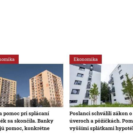
nomika
Ekonomika
a pomoc pri splácaní
Poslanci schválili zákon o
ék sa skončila. Banky
úveroch a pôžičkách. Pom
jú pomoc, konkrétne
vyššími splátkami hypoté