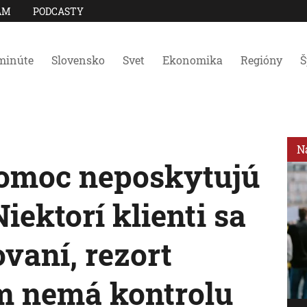
AM
PODCASTY
minúte
Slovensko
Svet
Ekonomika
Regióny
Š
N
omoc neposkytujú
iektorí klienti sa
ovaní, rezort
ým nemá kontrolu