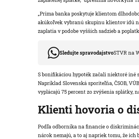
„Prima banka poskytuje klientom dlhodobo
akúkoľvek vybranú skupinu klientov idú na
zaplatia v podobe vyšších sadzieb a poplat
Sledujte spravodajstvo
STVR na 
S bonifikáciou hypoték začali niektoré iné
Napríklad Slovenská sporiteľňa, ČSOB, VÚ
vyplácajú 75 percent zo zvýšenia splátky, 
Klienti hovoria o d
Podľa odborníka na financie o diskriminácii
nárok nemajú, a to aj napriek tomu, že ich