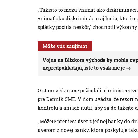
„Takisto to môžu vnímať ako diskrimináciu 
vnímať ako diskrimináciu aj ľudia, ktorí m
splátky pocítia neskôr,“ zhodnotil výkonn
Môže vás zaujímať
Vojna na Blízkom východe by mohla ovpl
nepredpokladajú, isté to však nie je
O stanovisko sme požiadali aj ministerstvo
pre Denník SME. V ňom uvádza, že rezort
kontrolu a ani ich nútiť, aby sa do takejto 
„Môžete preniesť úver z jednej banky do dr
úverom z novej banky, ktorá poskytuje tak