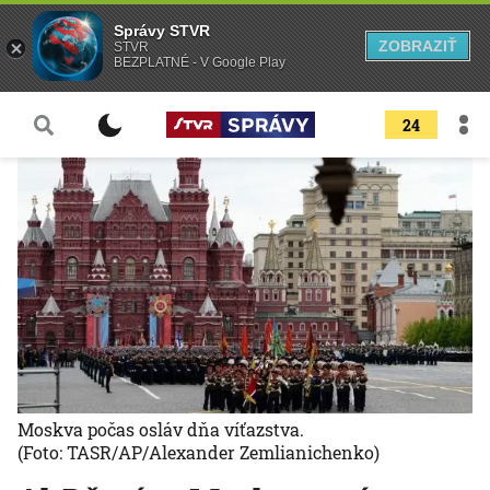
Správy STVR
ZOBRAZIŤ
STVR
BEZPLATNÉ - V Google Play
24
Moskva počas osláv dňa víťazstva.
(Foto: TASR/AP/Alexander Zemlianichenko)