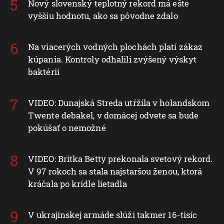
Nový slovenský teplotný rekord má ešte
vyššiu hodnotu, ako sa pôvodne zdalo
Na viacerých vodných plochách platí zákaz
kúpania. Kontroly odhalili zvýšený výskyt
baktérií
VIDEO: Dunajská Streda utŕžila v holandskom
Twente debakel, v domácej odvete sa bude
pokúšať o nemožné
VIDEO: Britka Betty prekonala svetový rekord.
V 97 rokoch sa stala najstaršou ženou, ktorá
kráčala po krídle lietadla
V ukrajinskej armáde slúži takmer 16-tisíc