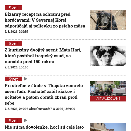
Svet
Bizarný recept na ochranu pred
horúčavami: V Severnej Kórei
odporúčajú aj polievku zo psieho mäsa
7. 8. 2026, 9:39:55
Svet
Z kurtizány dvojitý agent: Mata Hari,
ktorú postihol tragický osud, sa
narodila pred 150 rokmi
7. 8. 2026, 8:00:00
Svet
Pri streľbe v škole v Thajsku zomrelo
osem ľudí. Páchateľ zabil žiakov i
učiteľov a potom obrátil zbraň proti
AKTUALIZOVANÉ
sebe
7. 8. 2026, 7:49:06
Aktualizované:
7. 8. 2026, 13:29:00
Svet
Nie sú na dovolenke, hoci sú celé leto