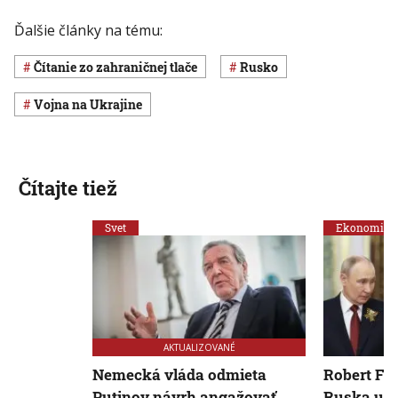
Ďalšie články na tému:
Čítanie zo zahraničnej tlače
Rusko
vojna na Ukrajine
Čítajte tiež
Svet
Ekonomika
AKTUALIZOVANÉ
Nemecká vláda odmieta
Robert Fic
Putinov návrh angažovať
Ruska urg