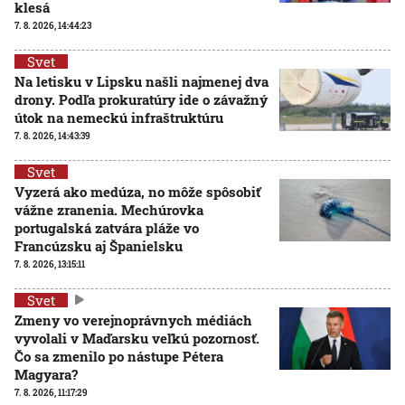
klesá
7. 8. 2026, 14:44:23
Svet
Na letisku v Lipsku našli najmenej dva
drony. Podľa prokuratúry ide o závažný
útok na nemeckú infraštruktúru
7. 8. 2026, 14:43:39
Svet
Vyzerá ako medúza, no môže spôsobiť
vážne zranenia. Mechúrovka
portugalská zatvára pláže vo
Francúzsku aj Španielsku
7. 8. 2026, 13:15:11
Svet
Zmeny vo verejnoprávnych médiách
vyvolali v Maďarsku veľkú pozornosť.
Čo sa zmenilo po nástupe Pétera
Magyara?
7. 8. 2026, 11:17:29