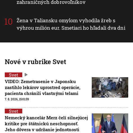
zahraničných dobrovoľníkov
Žena v Taliansku omylom vyhodila žreb s
výhrou milión eur. Smetiari ho hľadali dva dni
Nové v rubrike Svet
Svet
VIDEO: Zemetrasenie v Japonsku
zastihlo lekárov uprostred operácie,
pacienta chránili vlastnými telami
7. 8. 2026, 15:01:59
Svet
Nemecký kancelár Merz čelí silnejúcej
kritike pre štátnickú neschopnosť.
Jeho dôvera v udržanie jednotnosti