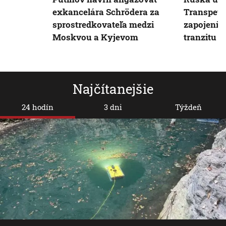
exkancelára Schrödera za
Transpetro
sprostredkovateľa medzi
zapojení 
Moskvou a Kyjevom
tranzitu
Najčítanejšie
24 hodín
3 dni
Týždeň