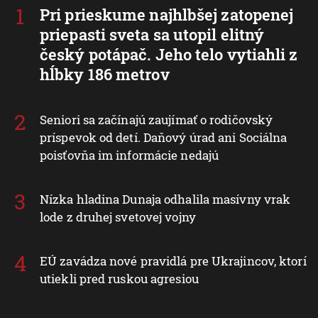
Pri prieskume najhlbšej zatopenej
priepasti sveta sa utopil elitný
český potápač. Jeho telo vytiahli z
hĺbky 186 metrov
Seniori sa začínajú zaujímať o rodičovský
príspevok od detí. Daňový úrad ani Sociálna
poisťovňa im informácie nedajú
Nízka hladina Dunaja odhalila masívny vrak
lode z druhej svetovej vojny
EÚ zavádza nové pravidlá pre Ukrajincov, ktorí
utiekli pred ruskou agresiou