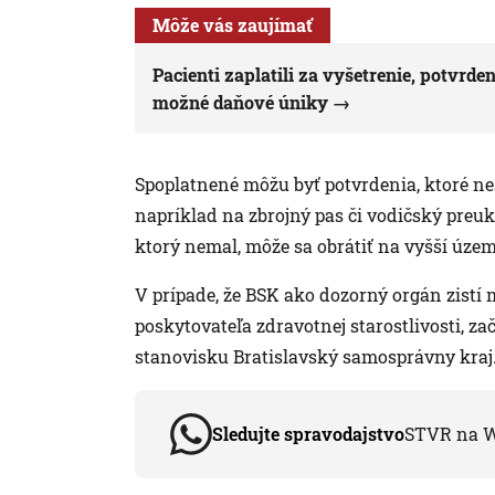
Môže vás zaujímať
Pacienti zaplatili za vyšetrenie, potvr
možné daňové úniky
Spoplatnené môžu byť potvrdenia, ktoré nes
napríklad na zbrojný pas či vodičský preuka
ktorý nemal, môže sa obrátiť na vyšší územ
V prípade, že BSK ako dozorný orgán zistí
poskytovateľa zdravotnej starostlivosti, z
stanovisku Bratislavský samosprávny kraj
Sledujte spravodajstvo
STVR na 