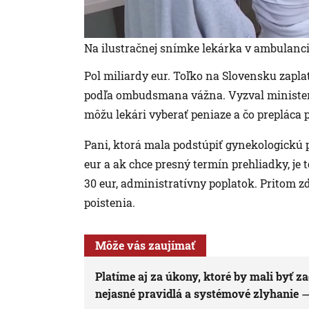
Na ilustračnej snímke lekárka v ambulanci
Pol miliardy eur. Toľko na Slovensku zaplat
podľa ombudsmana vážna. Vyzval ministerst
môžu lekári vyberať peniaze a čo prepláca 
Pani, ktorá mala podstúpiť gynekologickú p
eur a ak chce presný termín prehliadky, je 
30 eur, administratívny poplatok. Pritom 
poistenia.
Môže vás zaujímať
Platíme aj za úkony, ktoré by mali by
nejasné pravidlá a systémové zlyhanie