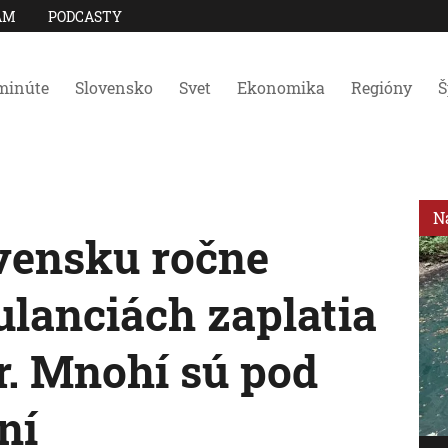
AM
PODCASTY
minúte
Slovensko
Svet
Ekonomika
Regióny
Š
N
ovensku ročne
lanciách zaplatia
r. Mnohí sú pod
ní