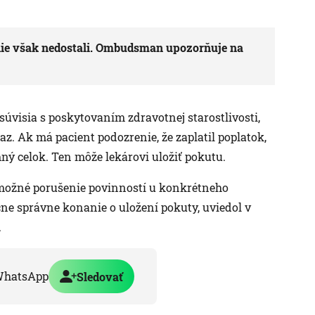
denie však nedostali. Ombudsman upozorňuje na
úvisia s poskytovaním zdravotnej starostlivosti,
z. Ak má pacient podozrenie, že zaplatil poplatok,
ný celok. Ten môže lekárovi uložiť pokutu.
 možné porušenie povinností u konkrétneho
ačne správne konanie o uložení pokuty, uviedol v
.
WhatsApp
Sledovať