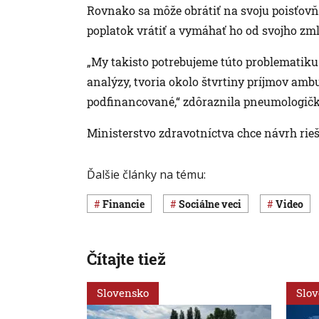
Rovnako sa môže obrátiť na svoju poisťovň
poplatok vrátiť a vymáhať ho od svojho zml
„My takisto potrebujeme túto problematiku vy
analýzy, tvoria okolo štvrtiny príjmov amb
podfinancované,“ zdôraznila pneumologička
Ministerstvo zdravotníctva chce návrh rieš
Ďalšie články na tému:
Financie
Sociálne veci
Video
Čítajte tiež
Slovensko
Slo