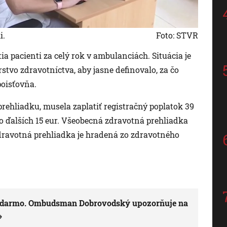
i.
Foto: STVR
ia pacienti za celý rok v ambulanciách. Situácia je
vo zdravotníctva, aby jasne definovalo, za čo
poisťovňa.
rehliadku, musela zaplatiť registračný poplatok 39
to ďalších 15 eur. Všeobecná zdravotná prehliadka
zdravotná prehliadka je hradená zo zdravotného
ť zadarmo. Ombudsman Dobrovodský upozorňuje na