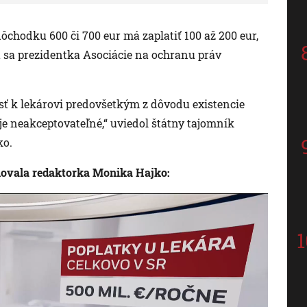
ôchodku 600 či 700 eur má zaplatiť 100 až 200 eur,
la sa prezidentka Asociácie na ochranu práv
sť k lekárovi predovšetkým z dôvodu existencie
é je neakceptovateľné,“ uviedol štátny tajomník
ko.
ovala redaktorka Monika Hajko: