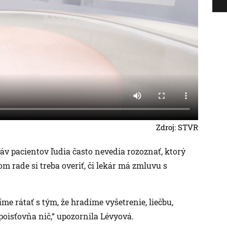
Zdroj: STVR
áv pacientov ľudia často nevedia rozoznať, ktorý
om rade si treba overiť, či lekár má zmluvu s
e rátať s tým, že hradíme vyšetrenie, liečbu,
poisťovňa nič,“ upozornila Lévyová.