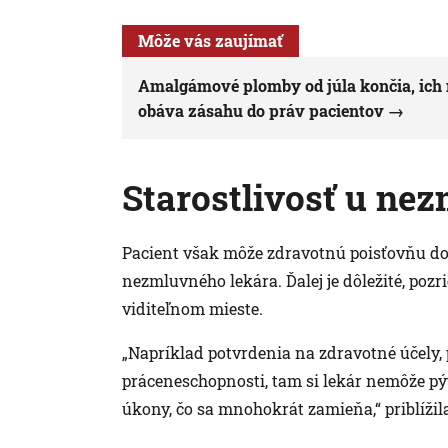
Môže vás zaujímať
Amalgámové plomby od júla končia, ich
obáva zásahu do práv pacientov
Starostlivosť u ne
Pacient však môže zdravotnú poisťovňu dop
nezmluvného lekára. Ďalej je dôležité, pozr
viditeľnom mieste.
„Napríklad potvrdenia na zdravotné účely, p
práceneschopnosti, tam si lekár nemôže pýt
úkony, čo sa mnohokrát zamieňa,“ priblížil