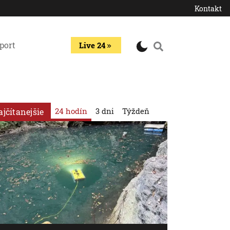
Kontakt
port
Live 24
24 hodín
3 dni
Týždeň
ajčítanejšie