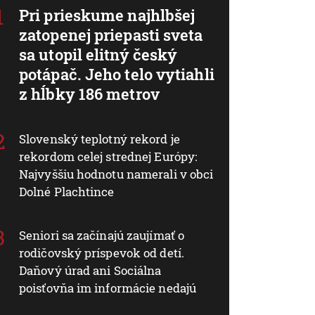
Pri prieskume najhlbšej
zatopenej priepasti sveta
sa utopil elitný český
potápač. Jeho telo vytiahli
z hĺbky 186 metrov
Slovenský teplotný rekord je
rekordom celej strednej Európy:
Najvyššiu hodnotu namerali v obci
Dolné Plachtince
Seniori sa začínajú zaujímať o
rodičovský príspevok od detí.
Daňový úrad ani Sociálna
poisťovňa im informácie nedajú