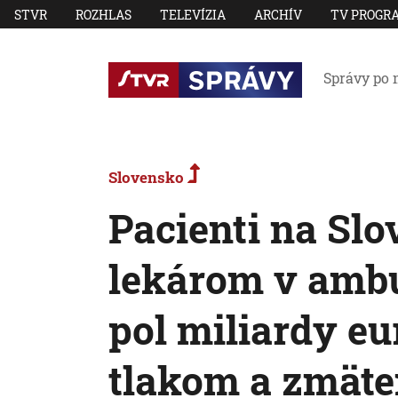
STVR
ROZHLAS
TELEVÍZIA
ARCHÍV
TV PROGR
Správy po 
Slovensko
Pacienti na Sl
lekárom v ambu
pol miliardy eu
tlakom a zmäte