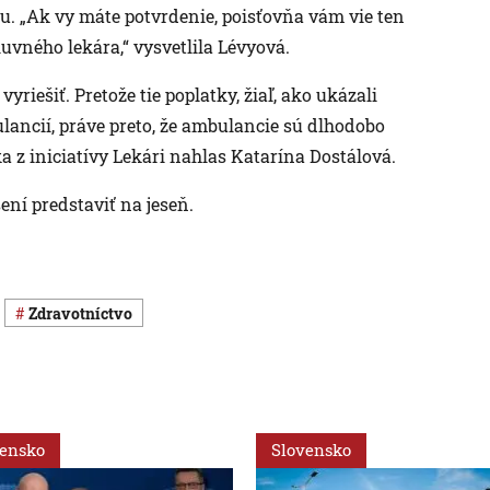
u. „Ak vy máte potvrdenie, poisťovňa vám vie ten
uvného lekára,“ vysvetlila Lévyová.
riešiť. Pretože tie poplatky, žiaľ, ako ukázali
ulancií, práve preto, že ambulancie sú dlhodobo
 z iniciatívy Lekári nahlas Katarína Dostálová.
ení predstaviť na jeseň.
Zdravotníctvo
vensko
Slovensko