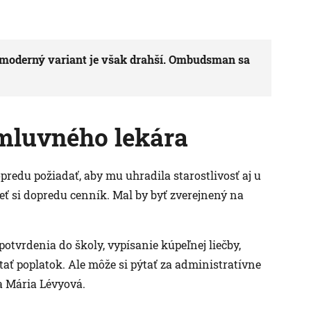
 moderný variant je však drahší. Ombudsman sa
zmluvného lekára
redu požiadať, aby mu uhradila starostlivosť aj u
ieť si dopredu cenník. Mal by byť zverejnený na
otvrdenia do školy, vypísanie kúpeľnej liečby,
ať poplatok. Ale môže si pýtať za administratívne
a Mária Lévyová.