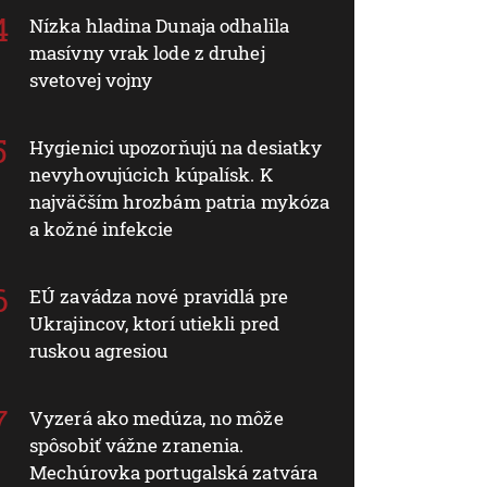
Nízka hladina Dunaja odhalila
masívny vrak lode z druhej
svetovej vojny
Hygienici upozorňujú na desiatky
nevyhovujúcich kúpalísk. K
najväčším hrozbám patria mykóza
a kožné infekcie
EÚ zavádza nové pravidlá pre
Ukrajincov, ktorí utiekli pred
ruskou agresiou
Vyzerá ako medúza, no môže
spôsobiť vážne zranenia.
Mechúrovka portugalská zatvára