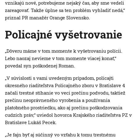
vznikajú nové, potrebujeme nejaký čas, aby sme vedeli
zareagovať. Takže úplne sa ten problém vyhladiť nedá,“
priznal PR manažér Orange Slovensko.
Policajné vyšetrovanie
„Dôveru máme v tom momente k vyšetrovaniu polícii.
Lebo naozaj nevieme v tom momente viacej konať,“
povedal syn poškodenej Roman.
„V súvislosti s vami uvedeným prípadom, policajti
okresného riaditeľstva Policajného zboru v Bratislave 4
začali trestné stíhanie vo veci prečinu podvodu, taktiež
prečinu neoprávneného vyrobenia a používania
platobného prostriedku, ako aj prečinu poškodzovania
cudzích práv,“ uviedol hovorca Krajského riaditeľstva PZ v
Bratislave Lukáš Pecek.
„Je fajn byť aj súčinný vo vzťahu k tomu trestnému