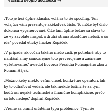
väčšinu svojho dôchodku
„Toto je tiež úplne klasika, volá sa to, že spoofing. Ten
volajúci vám prezentuje akékoľvek číslo. To môže byť číslo
dokonca vygenerované. Čiže tam úplne bežne sa stáva to,
že vy zavoláte naspäť, a druhá strana absolútne netuší, o čo
ide,“ povedal etický hacker Kopáček.
„V prípade, ak občan takého niečo zistí, je potrebné, aby to
nahlásil a my samozrejme toto preverujeme a začneme
vyšetrovanie,“ uviedol hovorca Prezídia Policajného zboru
Roman Hájek.
„Možno keby niekto veľmi chcel, konkrétne operátori, tak
by to odhaľovať vedeli, ale tak niekde tuším, že za tým
budú asi nejaké technické a finančné komplikácie, prečo
sa toto nedeje,“ doplnil Kopáček.
„Vieme sa brániť určitému typu problémov. Tým, že