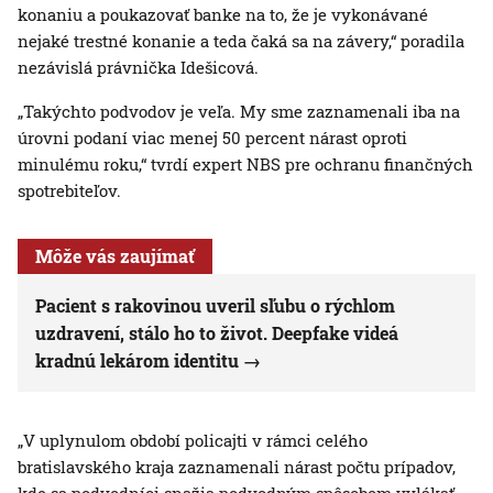
konaniu a poukazovať banke na to, že je vykonávané
nejaké trestné konanie a teda čaká sa na závery,“ poradila
nezávislá právnička Idešicová.
„Takýchto podvodov je veľa. My sme zaznamenali iba na
úrovni podaní viac menej 50 percent nárast oproti
minulému roku,“ tvrdí expert NBS pre ochranu finančných
spotrebiteľov.
Môže vás zaujímať
Pacient s rakovinou uveril sľubu o rýchlom
uzdravení, stálo ho to život. Deepfake videá
kradnú lekárom identitu
„V uplynulom období policajti v rámci celého
bratislavského kraja zaznamenali nárast počtu prípadov,