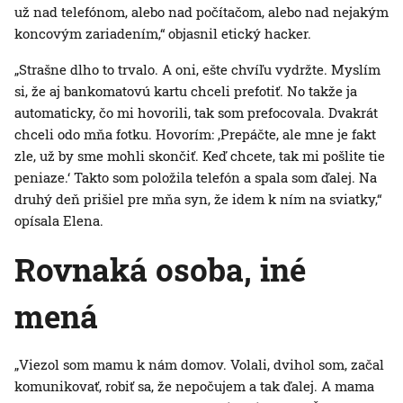
už nad telefónom, alebo nad počítačom, alebo nad nejakým
koncovým zariadením,“ objasnil etický hacker.
„Strašne dlho to trvalo. A oni, ešte chvíľu vydržte. Myslím
si, že aj bankomatovú kartu chceli prefotiť. No takže ja
automaticky, čo mi hovorili, tak som prefocovala. Dvakrát
chceli odo mňa fotku. Hovorím: ‚Prepáčte, ale mne je fakt
zle, už by sme mohli skončiť. Keď chcete, tak mi pošlite tie
peniaze.‘ Takto som položila telefón a spala som ďalej. Na
druhý deň prišiel pre mňa syn, že idem k ním na sviatky,“
opísala Elena.
Rovnaká osoba, iné
mená
„Viezol som mamu k nám domov. Volali, dvihol som, začal
komunikovať, robiť sa, že nepočujem a tak ďalej. A mama