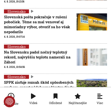
4. 8. 2026, 19:13:36
Slovensko
Slovenská pošta pokračuje v rušení
pobočiek. Téme sa mal venovať aj
mimoriadny výbor, otvoriť sa ho však
nepodarilo
4. 8. 2026, 19:07:14
Slovensko
Na Slovensku padol nočný teplotný
rekord, najvyššiu teplotu namerali na
Záhorí
4. 8. 2026, 10:54:56
Slovensko
SPPK zisťuje rozsah škôd spôsobených
suchom, rezort pôdohospodárstva žiada
o finančnú podporu
AKTUALIZOVANÉ
4. 8. 2026, 9:53:07
Aktualizované:
4. 8. 2026, 19:38:00
Viac
Videá
Odložené
Najčítanejšie
Po minúte
Slovensko