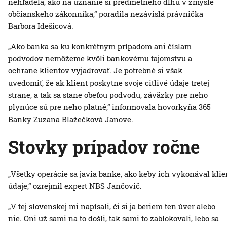
nehľadela, ako na uznanie si predmetného dlhu v zmysle
občianskeho zákonníka,“ poradila nezávislá právnička
Barbora Idešicová.
„Ako banka sa ku konkrétnym prípadom ani číslam
podvodov nemôžeme kvôli bankovému tajomstvu a
ochrane klientov vyjadrovať. Je potrebné si však
uvedomiť, že ak klient poskytne svoje citlivé údaje tretej
strane, a tak sa stane obeťou podvodu, záväzky pre neho
plynúce sú pre neho platné,“ informovala hovorkyňa 365
Banky Zuzana Blažečková Janove.
Stovky prípadov ročne
„Všetky operácie sa javia banke, ako keby ich vykonával klie
údaje,“ ozrejmil expert NBS Jančovič.
„V tej slovenskej mi napísali, či si ja beriem ten úver alebo
nie. Oni už sami na to došli, tak sami to zablokovali, lebo sa