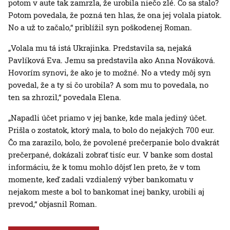
potom v aute tak zamrzla, že urobila niečo zlé. Čo sa stalo?
Potom povedala, že pozná ten hlas, že ona jej volala piatok.
No a už to začalo,“ priblížil syn poškodenej Roman.
„Volala mu tá istá Ukrajinka. Predstavila sa, nejaká
Pavlíková Eva. Jemu sa predstavila ako Anna Nováková.
Hovorím synovi, že ako je to možné. No a vtedy môj syn
povedal, že a ty si čo urobila? A som mu to povedala, no
ten sa zhrozil,“ povedala Elena.
„Napadli účet priamo v jej banke, kde mala jediný účet.
Prišla o zostatok, ktorý mala, to bolo do nejakých 700 eur.
Čo ma zarazilo, bolo, že povolené prečerpanie bolo dvakrát
prečerpané, dokázali zobrať tisíc eur. V banke som dostal
informáciu, že k tomu mohlo dôjsť len preto, že v tom
momente, keď zadali vzdialený výber bankomatu v
nejakom meste a bol to bankomat inej banky, urobili aj
prevod,“ objasnil Roman.