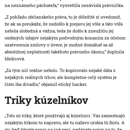
na neznámeho páchateľa,“ vysvetlila nezávislá právnička.
„Z pohľadu občianskeho práva, tu je dôležité si uvedomiť,
že ak sa preukáže, že nedošlo k prejavu jej vôle a táto vôľa
nebola slobodná a vážna, teda že došlo k zneužitiu jej
osobných údajov nejakým podvodným konaním za účelom
uzatvorenia zmluvy o úvere, je možné domáhať sa až
absolútnej neplatnosti takéhoto právneho úkonu,“ doplnila
Idešicová.
„Za tým nič reálne nebolo. To kopírovalo nejaké dáta z
nejakých reálnych trhov, ale kompletne celý systém je
čisto iba divadlo,“ objasnil etický hacker.
Triky kúzelníkov
„Toto sú triky, ktoré používajú aj kúzelníci. Vás zamestnajú
nejakým trikom tu napravo, ale tu naľavo urobia tú fintu. A
vy, keď dávate pozor na iné veci, nedávate pozor na to, že