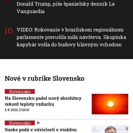
Donald Trump, píše španielsky denník La
Vanguardia
VIDEO: Rokovanie v brazílskom regionálnom
parlamente prerušila milá návšteva. Skupinka
kapybár vošla do budovy hlavným vchodom
Nové v rubrike Slovensko
Slovensko
Na Slovensku padol nový absolútny
rekord teploty vzduchu
5. 8. 2026, 17:26:51
Slovensko
Susko podá v súvislosti s vraždou