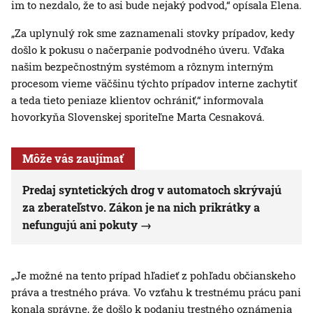
im to nezdalo, že to asi bude nejaký podvod,“ opísala Elena.
„Za uplynulý rok sme zaznamenali stovky prípadov, kedy
došlo k pokusu o načerpanie podvodného úveru. Vďaka
našim bezpečnostným systémom a rôznym interným
procesom vieme väčšinu týchto prípadov interne zachytiť
a teda tieto peniaze klientov ochrániť,“ informovala
hovorkyňa Slovenskej sporiteľne Marta Cesnaková.
Môže vás zaujímať
Predaj syntetických drog v automatoch skrývajú
za zberateľstvo. Zákon je na nich prikrátky a
nefungujú ani pokuty
„Je možné na tento prípad hľadieť z pohľadu občianskeho
práva a trestného práva. Vo vzťahu k trestnému prácu pani
konala správne, že došlo k podaniu trestného oznámenia