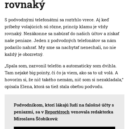
rovnaký
S podvodnými telefonátmi sa roztrhlo vrece. Aj keď
príbehy volajúcich sú rôzne, princíp klamu je vždy
rovnaký. Nezákonne sa nabúrať do našich účtov a získať
naše peniaze. Jeden z podvodných telefonátov sa nám
podarilo nahrať. My sme sa nachytať nenechali, no nie
každý je obozretný.
„Spala som, zazvonil telefón a automaticky som dvihla.
Tam nejaké big pointy, či čo ja viem, ako sa to už volá. A
hovorím si, že nič takého nemám, nič som si nezakladala,“
opísala Elena, ktorá sa tiež stala obeťou podvodu.
Podvodníkom, ktorí lákajú ľudí na falošné účty s
peniazmi, sa v
Reportéroch
venovala redaktorka
Miroslava Ščobíková: