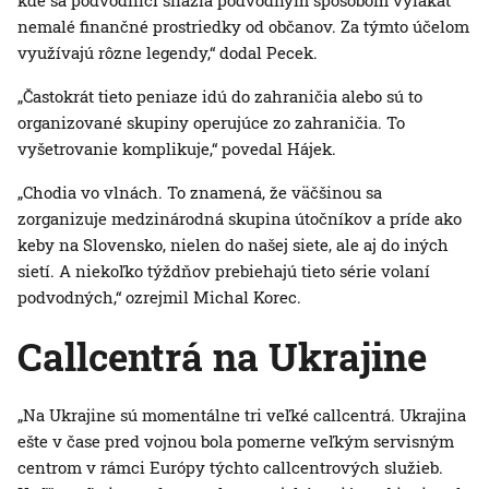
kde sa podvodníci snažia podvodným spôsobom vylákať
nemalé finančné prostriedky od občanov. Za týmto účelom
využívajú rôzne legendy,“ dodal Pecek.
„Častokrát tieto peniaze idú do zahraničia alebo sú to
organizované skupiny operujúce zo zahraničia. To
vyšetrovanie komplikuje,“ povedal Hájek.
„Chodia vo vlnách. To znamená, že väčšinou sa
zorganizuje medzinárodná skupina útočníkov a príde ako
keby na Slovensko, nielen do našej siete, ale aj do iných
sietí. A niekoľko týždňov prebiehajú tieto série volaní
podvodných,“ ozrejmil Michal Korec.
Callcentrá na Ukrajine
„Na Ukrajine sú momentálne tri veľké callcentrá. Ukrajina
ešte v čase pred vojnou bola pomerne veľkým servisným
centrom v rámci Európy týchto callcentrových služieb.