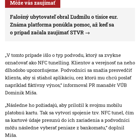
Môže vás zaujímať
Falošný ubytovateľ obral Ľudmilu o tisíce eur.
Známa platforma ponúkla pomoc, až keď sa
o prípad začala zaujímať STVR
„V tomto prípade išlo o typ podvodu, ktorý sa zvykne
označovať ako NFC tunelling. Klientov a verejnosť na neho
dlhodobo upozorňujeme. Podvodníci sa snažia presvedčiť
klienta, aby si stiahol aplikáciu, cez ktorú mu chcú poslať
napríklad fiktívny výnos,“ informoval PR manažér VÚB
Dominik Miša.
„Následne ho požiadajú, aby priložil k svojmu mobilu
platobnú kartu. Tak sa vytvorí spojenie tzv. NFC tunel, čím
sa kartové údaje presunú do ich zariadenia a podvodníci
môžu následne vyberať peniaze z bankomatu,“ doplnil
Miša.