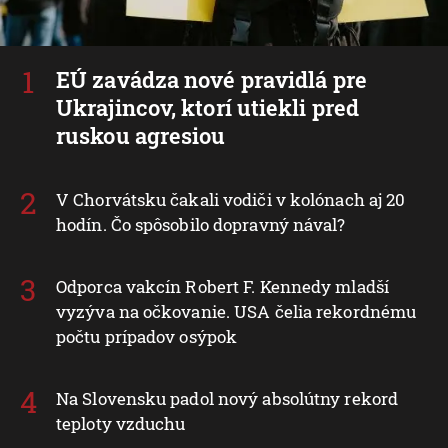
EÚ zavádza nové pravidlá pre
Ukrajincov, ktorí utiekli pred
ruskou agresiou
V Chorvátsku čakali vodiči v kolónach aj 20
hodín. Čo spôsobilo dopravný nával?
Odporca vakcín Robert F. Kennedy mladší
vyzýva na očkovanie. USA čelia rekordnému
počtu prípadov osýpok
Na Slovensku padol nový absolútny rekord
teploty vzduchu