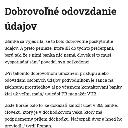
Dobrovoľné odovzdanie
údajov
„Banka sa vyjadrila, že to bolo dobrovoľné poskytnutie
údajov. A preto peniaze, ktoré šli do týchto prečerpaní,
berú tak, že s nimi banka nič nemá, človek si to musí
vysporiadať sám,“ povedal syn poškodenej.
„Pri takomto dobrovoľnom umožnení prístupu alebo
odovzdaní osobných údajov podvodníkom je šanca na
záchranu prostriedkov aj po včasnom kontaktovaní banky
žiaľ už veľmi malá,“ uviedol PR manažér VÚB.
„Ešte horšie bolo to, že dokázali založiť účet v 365 banke,
človeku, ktorý je v dôchodkovom veku, ktorý má
podpriemerný príjem dôchodku. Načerpali úver a hneď ho
previedli,“ tvrdí Roman.