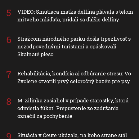
VIDEO: Smútiaca matka delfína plávala s telom
mŕtveho mláďaťa, pridali sa ďalšie delfíny
Strážcom národného parku došla trpezlivosť s
nezodpovednými turistami a opáskovali
Skalnaté pleso
Rehabilitácia, kondícia aj odbúranie stresu: Vo
Zvolene otvorili prvý celoročný bazén pre psy
M. Žilinka zasiahol v prípade starostky, ktorá
odmietla fúkať. Prepustenie zo zadržania
označil za pochybenie
Situácia v Ceute ukázala, na koho strane stál