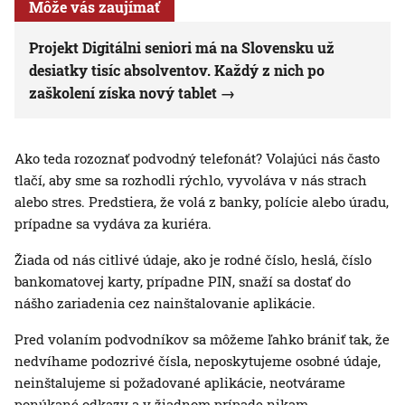
Môže vás zaujímať
Projekt Digitálni seniori má na Slovensku už
desiatky tisíc absolventov. Každý z nich po
zaškolení získa nový tablet
Ako teda rozoznať podvodný telefonát? Volajúci nás často
tlačí, aby sme sa rozhodli rýchlo, vyvoláva v nás strach
alebo stres. Predstiera, že volá z banky, polície alebo úradu,
prípadne sa vydáva za kuriéra.
Žiada od nás citlivé údaje, ako je rodné číslo, heslá, číslo
bankomatovej karty, prípadne PIN, snaží sa dostať do
nášho zariadenia cez nainštalovanie aplikácie.
Pred volaním podvodníkov sa môžeme ľahko brániť tak, že
nedvíhame podozrivé čísla, neposkytujeme osobné údaje,
neinštalujeme si požadované aplikácie, neotvárame
ponúkané odkazy a v žiadnom prípade nikam