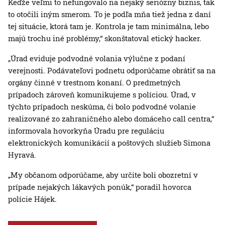
Keďže veľmi to nefungovalo na nejaký seriózny biznis, tak
to otočili iným smerom. To je podľa mňa tiež jedna z daní
tej situácie, ktorá tam je. Kontrola je tam minimálna, lebo
majú trochu iné problémy,“ skonštatoval etický hacker.
„Úrad eviduje podvodné volania výlučne z podaní
verejnosti. Podávateľovi podnetu odporúčame obrátiť sa na
orgány činné v trestnom konaní. O predmetných
prípadoch zároveň komunikujeme s políciou. Úrad, v
týchto prípadoch neskúma, či bolo podvodné volanie
realizované zo zahraničného alebo domáceho call centra,“
informovala hovorkyňa Úradu pre reguláciu
elektronických komunikácií a poštových služieb Simona
Hyravá.
„My občanom odporúčame, aby určite boli obozretní v
prípade nejakých lákavých ponúk,“ poradil hovorca
polície Hájek.