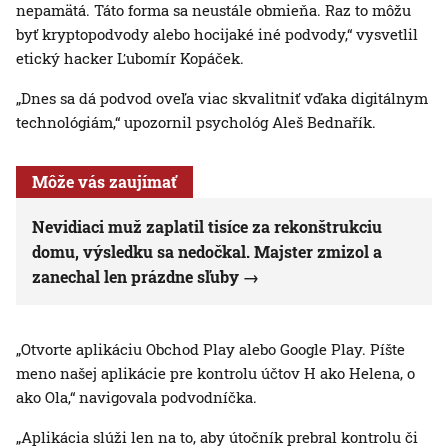
nepamätá. Táto forma sa neustále obmieňa. Raz to môžu
byť kryptopodvody alebo hocijaké iné podvody,“ vysvetlil
etický hacker Ľubomír Kopáček.
„Dnes sa dá podvod oveľa viac skvalitniť vďaka digitálnym
technológiám,“ upozornil psychológ Aleš Bednařík.
Môže vás zaujímať
Nevidiaci muž zaplatil tisíce za rekonštrukciu
domu, výsledku sa nedočkal. Majster zmizol a
zanechal len prázdne sľuby
„Otvorte aplikáciu Obchod Play alebo Google Play. Píšte
meno našej aplikácie pre kontrolu účtov H ako Helena, o
ako Ola,“ navigovala podvodníčka.
„Aplikácia slúži len na to, aby útočník prebral kontrolu či