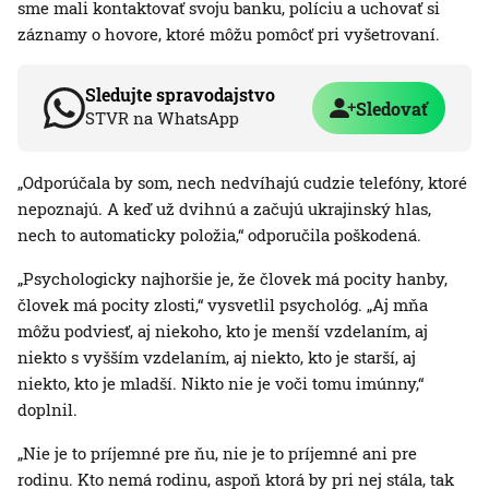
sme mali kontaktovať svoju banku, políciu a uchovať si
záznamy o hovore, ktoré môžu pomôcť pri vyšetrovaní.
Sledujte spravodajstvo
Sledovať
STVR na WhatsApp
„Odporúčala by som, nech nedvíhajú cudzie telefóny, ktoré
nepoznajú. A keď už dvihnú a začujú ukrajinský hlas,
nech to automaticky položia,“ odporučila poškodená.
„Psychologicky najhoršie je, že človek má pocity hanby,
človek má pocity zlosti,“ vysvetlil psychológ. „Aj mňa
môžu podviesť, aj niekoho, kto je menší vzdelaním, aj
niekto s vyšším vzdelaním, aj niekto, kto je starší, aj
niekto, kto je mladší. Nikto nie je voči tomu imúnny,“
doplnil.
„Nie je to príjemné pre ňu, nie je to príjemné ani pre
rodinu. Kto nemá rodinu, aspoň ktorá by pri nej stála, tak