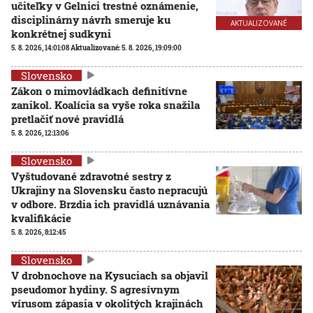
učiteľky v Gelnici trestné oznámenie,
disciplinárny návrh smeruje ku
AKTUALIZOVANÉ
konkrétnej sudkyni
5. 8. 2026, 14:01:08
Aktualizované:
5. 8. 2026, 19:09:00
Slovensko
Zákon o mimovládkach definitívne
zanikol. Koalícia sa vyše roka snažila
pretlačiť nové pravidlá
5. 8. 2026, 12:13:06
Slovensko
Vyštudované zdravotné sestry z
Ukrajiny na Slovensku často nepracujú
v odbore. Brzdia ich pravidlá uznávania
kvalifikácie
5. 8. 2026, 8:12:45
Slovensko
V drobnochove na Kysuciach sa objavil
pseudomor hydiny. S agresívnym
vírusom zápasia v okolitých krajinách