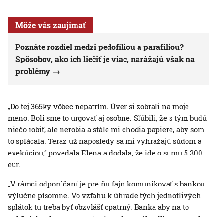
Môže vás zaujímať
Poznáte rozdiel medzi pedofíliou a parafíliou?
Spôsobov, ako ich liečiť je viac, narážajú však na
problémy
„Do tej 365ky vôbec nepatrím. Úver si zobrali na moje
meno. Boli sme to urgovať aj osobne. Sľúbili, že s tým budú
niečo robiť, ale nerobia a stále mi chodia papiere, aby som
to splácala. Teraz už naposledy sa mi vyhrážajú súdom a
exekúciou,“ povedala Elena a dodala, že ide o sumu 5 300
eur.
„V rámci odporúčaní je pre ňu fajn komunikovať s bankou
výlučne písomne. Vo vzťahu k úhrade tých jednotlivých
splátok tu treba byť obzvlášť opatrný. Banka aby na to