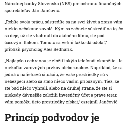
Národnej banky Slovenska (NBS) pre ochranu finančných
spotrebiteľov Ján Jančovič.
„Robíte svoju prácu, sústredíte sa na svoj život a zrazu vám
niekto nečakane zavolá. Kým sa začnete sústrediť na to, čo
sa deje, už ste vtiahnutí do akčného filmu, ste pod
časovým tlakom. Tomuto sa veľmi ťažko dá odolať,“
priblížil psychológ Aleš Bednařík.
„Najlepšou ochranou je zložiť takýto telefonát okamžite. Je
niekoľko varovných prvkov alebo znakov. Napríklad, že sa
jedná o naliehavú situáciu, že vaše prostriedky sú v
nebezpečí alebo sa stalo niečo vašim príbuzným. Tiež, že
ste buď niečo vyhrali, alebo na druhej strane, že ste si
niekedy dávnejšie založili investičný účet a práve teraz
vám pomôžu tieto prostriedky získať,“ ozrejmil Jančovič.
Princíp podvodov je