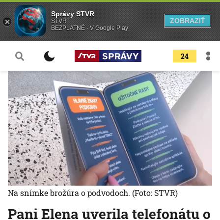
Správy STVR
ZOBRAZIŤ
STVR
BEZPLATNÉ - V Google Play
24
Na snímke brožúra o podvodoch.
(Foto: STVR)
Pani Elena uverila telefonátu o