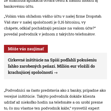
že stiahnutá aplikácia otvára cestu k nášmu mobilu aj
bankovému účtu.
„Volám vám ohľadom vášho účtu v našej firme Dropstab.
Váš stav v našej spoločnosti je 0,16 bitcoinu, vy
chápete, odkiaľ pochádzajú peniaze na vašom účte?“
povedal podvodník v jednom z takýchto telefonátov.
Môže vás zaujímať
Cirkevné inštitúcie na Spiši podľahli pokušeniu
ľahko zarobených peňazí. Milión eur vložili do
krachujúcej spoločnosti
„Podvodníci sa často predstavia ako z banky, prípadne ako
verejné inštitúcie. Takýto podvodník dokáže klienta
udržať až niekoľko hodín na telefonáte a on urobí presne
to, čo mu vlastne ten podvodník káže,“ vysvetlil expert