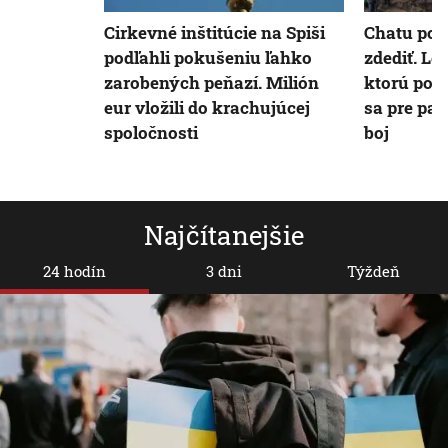
Cirkevné inštitúcie na Spiši
Chatu po 
podľahli pokušeniu ľahko
zdediť. Le
zarobených peňazí. Milión
ktorú post
eur vložili do krachujúcej
sa pre pa
spoločnosti
boj
Najčítanejšie
24 hodín
3 dni
Týždeň