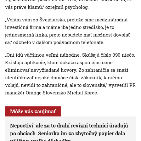
vás práve klamú,“ ozrejmil psychológ.
„Volám vám zo Švajčiarska, pretože sme medzinárodná
investičná firma a máme iba jedno stredisko, je to
jednosmerná linka, preto nebudete mať možnosť dovolať
sa,“ odznelo v ďalšom podvodnom telefonáte.
„Oni idú väčšinou veľmi náhodne. Skúšajú číslo 090 niečo.
Existujú aplikácie, ktoré dokážu aspoň čiastočne
eliminovať nevyžiadané hovory. Zo zahraničia sa snaží
identifikovať nejaké domáce čísla zákazník, ktorému
volajú, nevidí to zahraničné, ale to slovenské,“ vysvetlil PR
manažér Orange Slovensko Michal Korec.
Môže vás zaujímať
Nepoctiví, ale za to drahí revízni technici úradujú
po obciach. Seniorka im za zbytočný papier dala