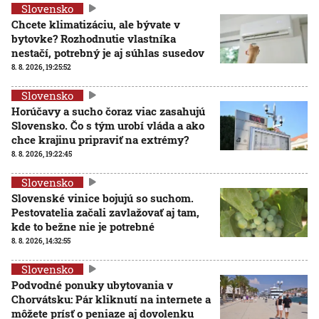
Slovensko
Chcete klimatizáciu, ale bývate v
bytovke? Rozhodnutie vlastníka
nestačí, potrebný je aj súhlas susedov
8. 8. 2026, 19:25:52
Slovensko
Horúčavy a sucho čoraz viac zasahujú
Slovensko. Čo s tým urobí vláda a ako
chce krajinu pripraviť na extrémy?
8. 8. 2026, 19:22:45
Slovensko
Slovenské vinice bojujú so suchom.
Pestovatelia začali zavlažovať aj tam,
kde to bežne nie je potrebné
8. 8. 2026, 14:32:55
Slovensko
Podvodné ponuky ubytovania v
Chorvátsku: Pár kliknutí na internete a
môžete prísť o peniaze aj dovolenku