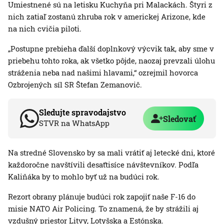
Umiestnené sú na letisku Kuchyňa pri Malackách. Štyri z
nich zatiaľ zostanú zhruba rok v americkej Arizone, kde
na nich cvičia piloti.
„Postupne prebieha ďalší doplnkový výcvik tak, aby sme v
priebehu tohto roka, ak všetko pôjde, naozaj prevzali úlohu
stráženia neba nad našimi hlavami,“ ozrejmil hovorca
Ozbrojených síl SR Štefan Zemanovič.
Sledujte spravodajstvo
Sledovať
STVR na WhatsApp
Na stredné Slovensko by sa mali vrátiť aj letecké dni, ktoré
každoročne navštívili desaťtisíce návštevníkov. Podľa
Kaliňáka by to mohlo byť už na budúci rok.
Rezort obrany plánuje budúci rok zapojiť naše F-16 do
misie NATO Air Policing. To znamená, že by strážili aj
vzdušný priestor Litvy, Lotyšska a Estónska.