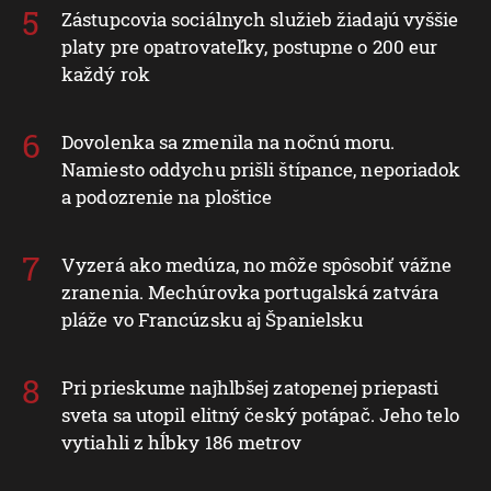
Zástupcovia sociálnych služieb žiadajú vyššie
platy pre opatrovateľky, postupne o 200 eur
každý rok
Dovolenka sa zmenila na nočnú moru.
Namiesto oddychu prišli štípance, neporiadok
a podozrenie na ploštice
Vyzerá ako medúza, no môže spôsobiť vážne
zranenia. Mechúrovka portugalská zatvára
pláže vo Francúzsku aj Španielsku
Pri prieskume najhlbšej zatopenej priepasti
sveta sa utopil elitný český potápač. Jeho telo
vytiahli z hĺbky 186 metrov