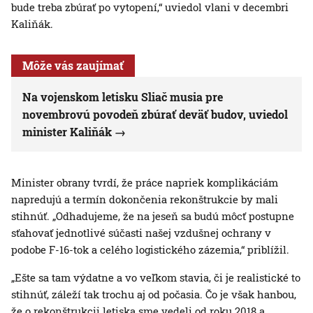
bude treba zbúrať po vytopení,“ uviedol vlani v decembri
Kaliňák.
Môže vás zaujímať
Na vojenskom letisku Sliač musia pre
novembrovú povodeň zbúrať deväť budov, uviedol
minister Kaliňák
Minister obrany tvrdí, že práce napriek komplikáciám
napredujú a termín dokončenia rekonštrukcie by mali
stihnúť. „Odhadujeme, že na jeseň sa budú môcť postupne
sťahovať jednotlivé súčasti našej vzdušnej ochrany v
podobe F-16-tok a celého logistického zázemia,“ priblížil.
„Ešte sa tam výdatne a vo veľkom stavia, či je realistické to
stihnúť, záleží tak trochu aj od počasia. Čo je však hanbou,
že o rekonštrukcii letiska sme vedeli od roku 2018 a