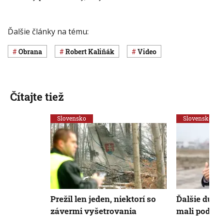
Ďalšie články na tému:
obrana
Robert Kaliňák
Video
Čítajte tiež
Slovensko
Slovensko
Prežil len jeden, niektorí so
Ďalšie duá
závermi vyšetrovania
mali podľ