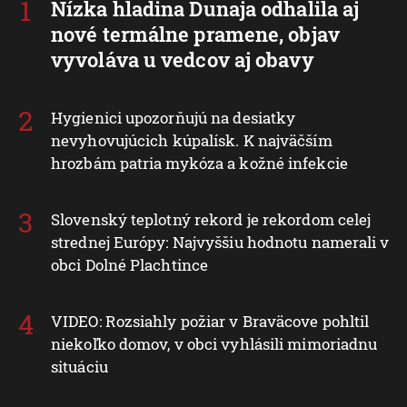
Nízka hladina Dunaja odhalila aj
nové termálne pramene, objav
vyvoláva u vedcov aj obavy
Hygienici upozorňujú na desiatky
nevyhovujúcich kúpalísk. K najväčším
hrozbám patria mykóza a kožné infekcie
Slovenský teplotný rekord je rekordom celej
strednej Európy: Najvyššiu hodnotu namerali v
obci Dolné Plachtince
VIDEO: Rozsiahly požiar v Braväcove pohltil
niekoľko domov, v obci vyhlásili mimoriadnu
situáciu