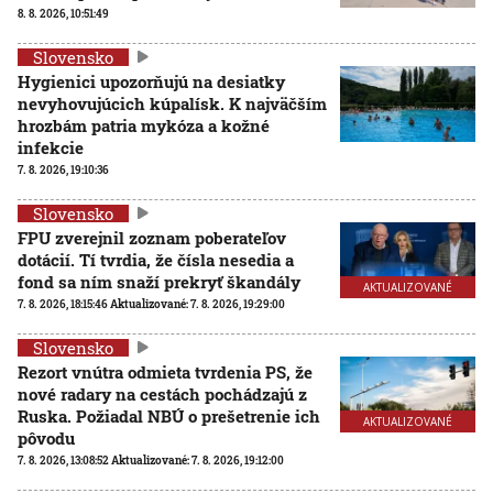
8. 8. 2026, 10:51:49
Slovensko
Hygienici upozorňujú na desiatky
nevyhovujúcich kúpalísk. K najväčším
hrozbám patria mykóza a kožné
infekcie
7. 8. 2026, 19:10:36
Slovensko
FPU zverejnil zoznam poberateľov
dotácií. Tí tvrdia, že čísla nesedia a
fond sa ním snaží prekryť škandály
AKTUALIZOVANÉ
7. 8. 2026, 18:15:46
Aktualizované:
7. 8. 2026, 19:29:00
Slovensko
Rezort vnútra odmieta tvrdenia PS, že
nové radary na cestách pochádzajú z
Ruska. Požiadal NBÚ o prešetrenie ich
AKTUALIZOVANÉ
pôvodu
7. 8. 2026, 13:08:52
Aktualizované:
7. 8. 2026, 19:12:00