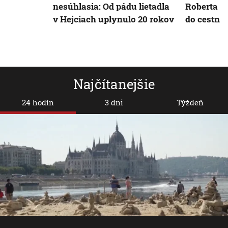
nesúhlasia: Od pádu lietadla
Roberta K
v Hejciach uplynulo 20 rokov
do cestnej
Najčítanejšie
24 hodín
3 dni
Týždeň