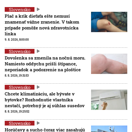
Slovensko
Plač a krik dieťaťa ešte nemusí
znamenať vážne zranenie. V takom
prípade pomôže nová zdravotnícka
linka
9. 8. 2026, 8:00:00
Slovensko
Dovolenka sa zmenila na nočnú moru.
Namiesto oddychu prišli štípance,
neporiadok a podozrenie na ploštice
8. 8. 2026, 19:31:53
Slovensko
Chcete klimatizáciu, ale bývate v
bytovke? Rozhodnutie vlastníka
nestačí, potrebný je aj súhlas susedov
8. 8. 2026, 19:25:52
Slovensko
Horúčavy a sucho čoraz viac zasahujú