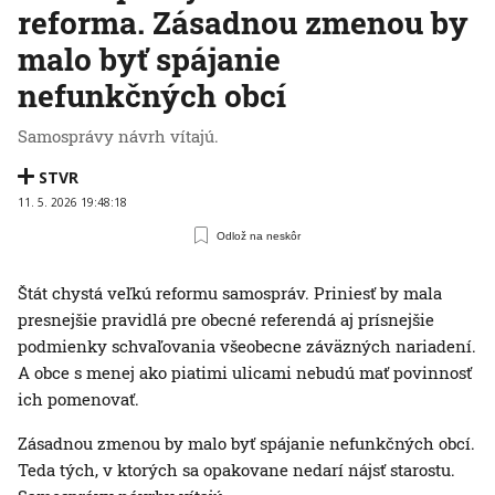
reforma. Zásadnou zmenou by
malo byť spájanie
nefunkčných obcí
Samosprávy návrh vítajú.
STVR
11. 5. 2026 19:48:18
Odlož na neskôr
Štát chystá veľkú reformu samospráv. Priniesť by mala
presnejšie pravidlá pre obecné referendá aj prísnejšie
podmienky schvaľovania všeobecne záväzných nariadení.
A obce s menej ako piatimi ulicami nebudú mať povinnosť
ich pomenovať.
Zásadnou zmenou by malo byť spájanie nefunkčných obcí.
Teda tých, v ktorých sa opakovane nedarí nájsť starostu.