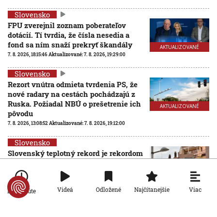
Slovensko
FPU zverejnil zoznam poberateľov
dotácií. Tí tvrdia, že čísla nesedia a
fond sa ním snaží prekryť škandály
AKTUALIZOVANÉ
7. 8. 2026, 18:15:46
Aktualizované:
7. 8. 2026, 19:29:00
Slovensko
Rezort vnútra odmieta tvrdenia PS, že
nové radary na cestách pochádzajú z
Ruska. Požiadal NBÚ o prešetrenie ich
AKTUALIZOVANÉ
pôvodu
7. 8. 2026, 13:08:52
Aktualizované:
7. 8. 2026, 19:12:00
Slovensko
Slovenský teplotný rekord je rekordom
celej strednej Európy: Najvyššiu
hodnotu namerali v obci Dolné
Plachtince
Viac
Videá
Odložené
Najčítanejšie
Po minúte
7. 8. 2026, 12:32:51
Slovensko