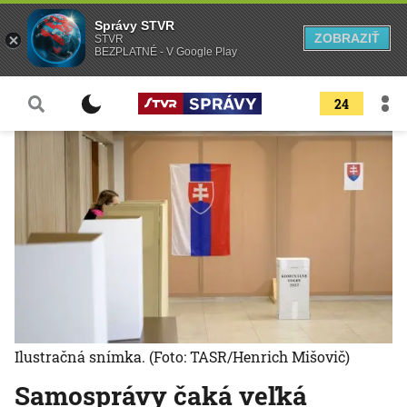
Správy STVR
ZOBRAZIŤ
STVR
BEZPLATNÉ - V Google Play
24
Ilustračná snímka.
(Foto: TASR/Henrich Mišovič)
Samosprávy čaká veľká