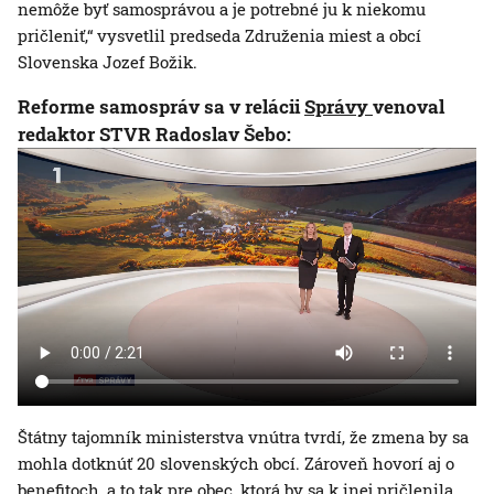
nemôže byť samosprávou a je potrebné ju k niekomu
pričleniť,“ vysvetlil predseda Združenia miest a obcí
Slovenska Jozef Božik.
Reforme samospráv sa v relácii
Správy
venoval
redaktor STVR Radoslav Šebo:
Štátny tajomník ministerstva vnútra tvrdí, že zmena by sa
mohla dotknúť 20 slovenských obcí. Zároveň hovorí aj o
benefitoch, a to tak pre obec, ktorá by sa k inej pričlenila,