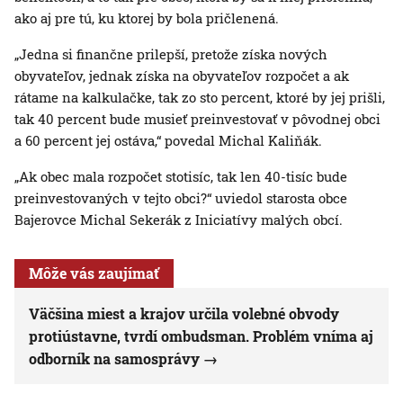
ako aj pre tú, ku ktorej by bola pričlenená.
„Jedna si finančne prilepší, pretože získa nových
obyvateľov, jednak získa na obyvateľov rozpočet a ak
rátame na kalkulačke, tak zo sto percent, ktoré by jej prišli,
tak 40 percent bude musieť preinvestovať v pôvodnej obci
a 60 percent jej ostáva,“ povedal Michal Kaliňák.
„Ak obec mala rozpočet stotisíc, tak len 40-tisíc bude
preinvestovaných v tejto obci?“ uviedol starosta obce
Bajerovce Michal Sekerák z Iniciatívy malých obcí.
Môže vás zaujímať
Väčšina miest a krajov určila volebné obvody
protiústavne, tvrdí ombudsman. Problém vníma aj
odborník na samosprávy