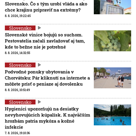
Slovensko. Čo s tým urobí vláda a ako
chce krajinu pripraviť na extrémy?
8. 8. 2026, 19:22:45
Slovensko
Slovenské vinice bojujú so suchom.
Pestovatelia začali zavlažovať aj tam,
kde to bežne nie je potrebné
8. 8. 2026, 14:32:55
Slovensko
Podvodné ponuky ubytovania v
Chorvátsku: Pár kliknutí na internete a
môžete prísť o peniaze aj dovolenku
8. 8. 2026, 10:51:49
Slovensko
Hygienici upozorňujú na desiatky
nevyhovujúcich kúpalísk. K najväčším
hrozbám patria mykóza a kožné
infekcie
7. 8. 2026, 19:10:36