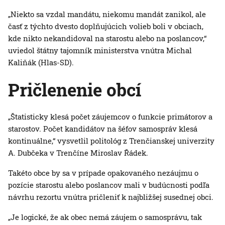
„Niekto sa vzdal mandátu, niekomu mandát zanikol, ale
časť z týchto dvesto doplňujúcich volieb boli v obciach,
kde nikto nekandidoval na starostu alebo na poslancov,“
uviedol štátny tajomník ministerstva vnútra Michal
Kaliňák (Hlas-SD).
Pričlenenie obcí
„Štatisticky klesá počet záujemcov o funkcie primátorov a
starostov. Počet kandidátov na šéfov samospráv klesá
kontinuálne,“ vysvetlil politológ z Trenčianskej univerzity
A. Dubčeka v Trenčíne Miroslav Řádek.
Takéto obce by sa v prípade opakovaného nezáujmu o
pozície starostu alebo poslancov mali v budúcnosti podľa
návrhu rezortu vnútra pričleniť k najbližšej susednej obci.
„Je logické, že ak obec nemá záujem o samosprávu, tak