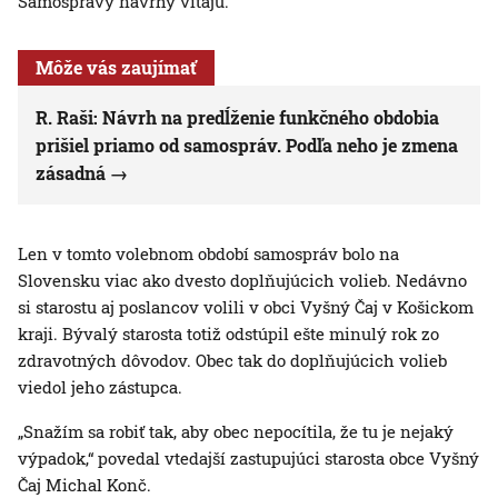
Samosprávy návrhy vítajú.
Môže vás zaujímať
R. Raši: Návrh na predĺženie funkčného obdobia
prišiel priamo od samospráv. Podľa neho je zmena
zásadná
Len v tomto volebnom období samospráv bolo na
Slovensku viac ako dvesto doplňujúcich volieb. Nedávno
si starostu aj poslancov volili v obci Vyšný Čaj v Košickom
kraji. Bývalý starosta totiž odstúpil ešte minulý rok zo
zdravotných dôvodov. Obec tak do doplňujúcich volieb
viedol jeho zástupca.
„Snažím sa robiť tak, aby obec nepocítila, že tu je nejaký
výpadok,“ povedal vtedajší zastupujúci starosta obce Vyšný
Čaj Michal Konč.