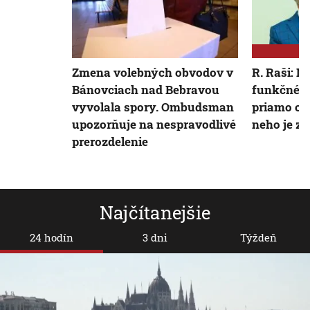
Zmena volebných obvodov v
R. Raši: N
Bánovciach nad Bebravou
funkčného
vyvolala spory. Ombudsman
priamo od
upozorňuje na nespravodlivé
neho je z
prerozdelenie
Najčítanejšie
24 hodín
3 dni
Týždeň