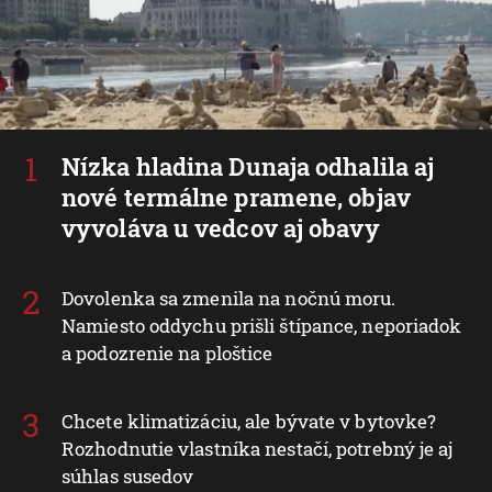
Nízka hladina Dunaja odhalila aj
nové termálne pramene, objav
vyvoláva u vedcov aj obavy
Dovolenka sa zmenila na nočnú moru.
Namiesto oddychu prišli štípance, neporiadok
a podozrenie na ploštice
Chcete klimatizáciu, ale bývate v bytovke?
Rozhodnutie vlastníka nestačí, potrebný je aj
súhlas susedov